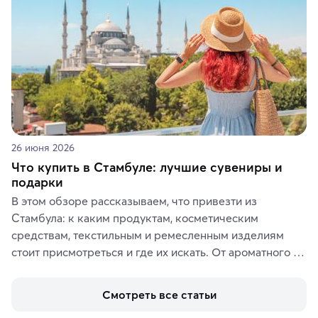
26 июня 2026
Что купить в Стамбуле: лучшие сувениры и
подарки
В этом обзоре рассказываем, что привезти из 
Стамбула: к каким продуктам, косметическим 
средствам, текстильным и ремесленным изделиям 
стоит присмотреться и где их искать. От ароматного 
кофе, специй и сладостей до мозаичных ламп, 
керамики и изделий из кожи на турецких рынках и в 
Смотреть все статьи
аутентичных лавках — в подарок близким или себе на 