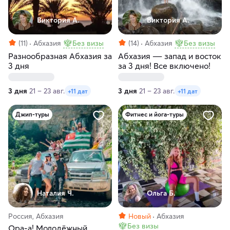
Виктория А.
Виктория А.
(11)
Абхазия
Без визы
(14)
Абхазия
Без визы
Разнообразная Абхазия за
Абхазия ― запад и восток
3 дня
за 3 дня! Все включено!
3 дня
21 – 23 авг.
3 дня
21 – 23 авг.
+11 дат
+11 дат
Джип-туры
Фитнес и йога-туры
Наталия Ч.
Ольга Б.
Россия, Абхазия
Новый
Абхазия
Без визы
Ора-а! Молодёжный