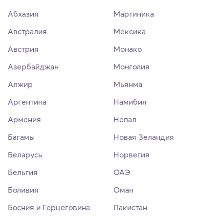
Абхазия
Мартиника
Австралия
Мексика
Австрия
Монако
Азербайджан
Монголия
Алжир
Мьянма
Аргентина
Намибия
Армения
Непал
Багамы
Новая Зеландия
Беларусь
Норвегия
Бельгия
ОАЭ
Боливия
Оман
Босния и Герцеговина
Пакистан