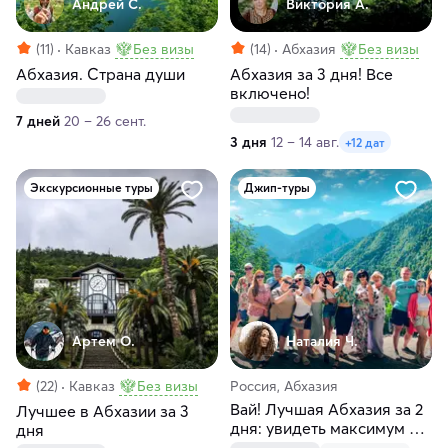
Андрей С.
Виктория А.
(11)
Кавказ
Без визы
(14)
Абхазия
Без визы
Абхазия. Страна души
Абхазия за 3 дня! Все
включено!
7 дней
20 – 26 сент.
3 дня
12 – 14 авг.
+12 дат
Экскурсионные туры
Джип-туры
Артем О.
Наталия Ч.
(22)
Кавказ
Без визы
Россия, Абхазия
Вай! Лучшая Абхазия за 2
Лучшее в Абхазии за 3
дня: увидеть максимум и
дня
отдохнуть