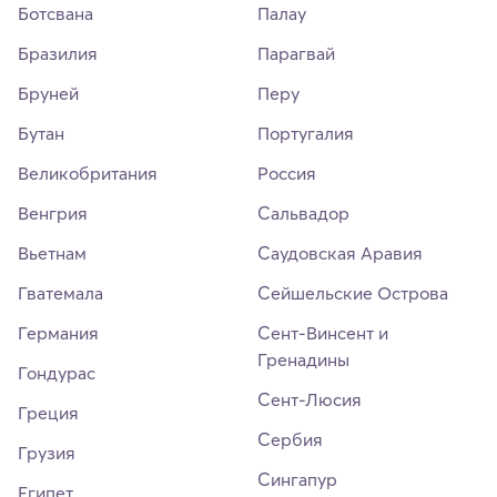
Ботсвана
Палау
Бразилия
Парагвай
Бруней
Перу
Бутан
Португалия
Великобритания
Россия
Венгрия
Сальвадор
Вьетнам
Саудовская Аравия
Гватемала
Сейшельские Острова
Германия
Сент-Винсент и
Гренадины
Гондурас
Сент-Люсия
Греция
Сербия
Грузия
Сингапур
Египет