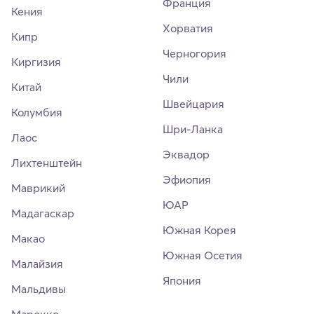
Франция
Кения
Хорватия
Кипр
Черногория
Киргизия
Чили
Китай
Швейцария
Колумбия
Шри-Ланка
Лаос
Эквадор
Лихтенштейн
Эфиопия
Маврикий
ЮАР
Мадагаскар
Южная Корея
Макао
Южная Осетия
Малайзия
Япония
Мальдивы