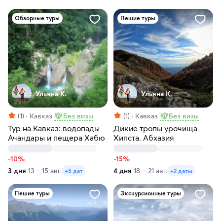
Обзорные туры
Пешие туры
Ульяна К.
Ульяна К.
(1)
Кавказ
Без визы
(1)
Кавказ
Без визы
Тур на Кавказ: водопады
Дикие тропы урочища
Ачандары и пещера Хабю
Хипста. Абхазия
-10%
-15%
3 дня
13 – 15 авг.
4 дня
18 – 21 авг.
+5 дат
+2 даты
Пешие туры
Экскурсионные туры