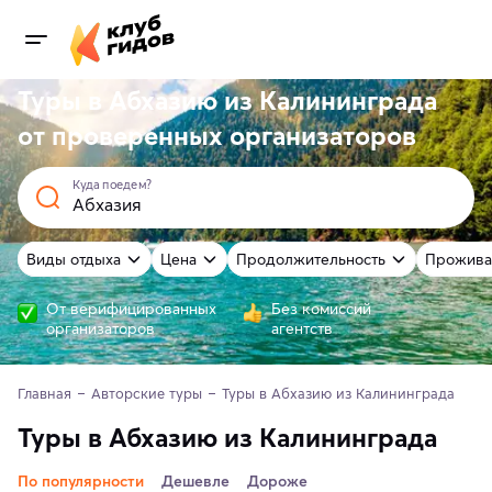
Туры в Абхазию из Калининграда
от
проверенных
организаторов
Куда поедем?
Виды отдыха
Цена
Продолжительность
Прожива
От верифицированных
Без комиссий
организаторов
агентств
Главная
Авторские туры
Туры в Абхазию из Калининграда
Туры в Абхазию из Калининграда
По популярности
Дешевле
Дороже