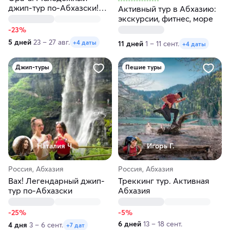
джип-тур по-Абхазски!
Активный тур в Абхазию:
Вход строго 12+
экскурсии, фитнес, море
-23%
5 дней
23 – 27 авг.
+4 даты
11 дней
1 – 11 сент.
+4 даты
Джип-туры
Пешие туры
Наталия Ч.
Игорь Г.
Россия, Абхазия
Россия, Абхазия
Вах! Легендарный джип-
Треккинг тур. Активная
тур по-Абхазски
Абхазия
-25%
-5%
6 дней
13 – 18 сент.
4 дня
3 – 6 сент.
+7 дат