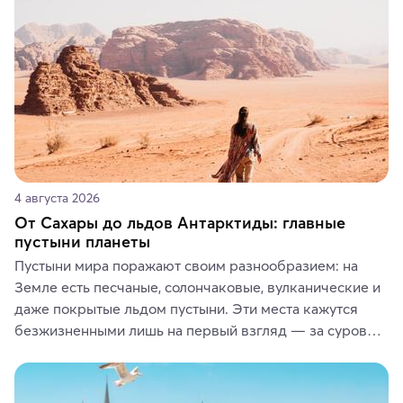
или сувениры, а мы расскажем, чем они интересны и 
где их купить.
4 августа 2026
От Сахары до льдов Антарктиды: главные
пустыни планеты
Пустыни мира поражают своим разнообразием: на 
Земле есть песчаные, солончаковые, вулканические и 
даже покрытые льдом пустыни. Эти места кажутся 
безжизненными лишь на первый взгляд — за суровой 
красотой скрываются древние культуры, редкие 
животные и маршруты, которые дарят одни из самых 
ярких впечатлений от путешествий.