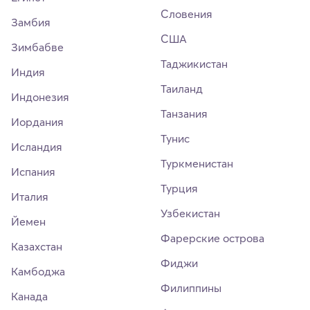
Словения
Замбия
США
Зимбабве
Таджикистан
Индия
Таиланд
Индонезия
Танзания
Иордания
Тунис
Исландия
Туркменистан
Испания
Турция
Италия
Узбекистан
Йемен
Фарерские острова
Казахстан
Фиджи
Камбоджа
Филиппины
Канада