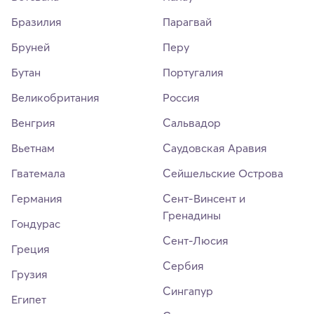
Бразилия
Парагвай
Бруней
Перу
Бутан
Португалия
Великобритания
Россия
Венгрия
Сальвадор
Вьетнам
Саудовская Аравия
Гватемала
Сейшельские Острова
Германия
Сент-Винсент и
Гренадины
Гондурас
Сент-Люсия
Греция
Сербия
Грузия
Сингапур
Египет