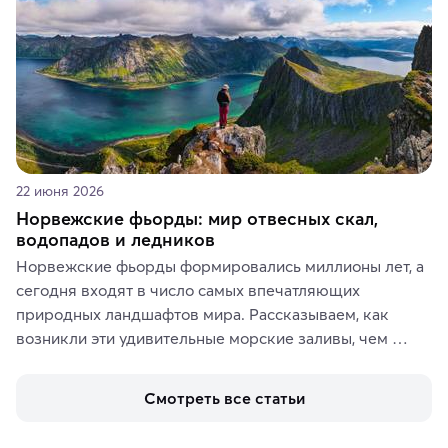
22 июня 2026
Норвежские фьорды: мир отвесных скал,
водопадов и ледников
Норвежские фьорды формировались миллионы лет, а 
сегодня входят в число самых впечатляющих 
природных ландшафтов мира. Рассказываем, как 
возникли эти удивительные морские заливы, чем 
знаменит «Король фьордов», где находятся самые 
живописные смотровые площадки и какие точки 
Смотреть все статьи
включить в маршрут по Норвегии.