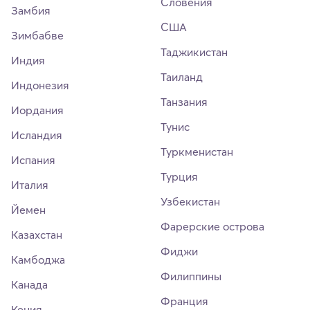
Словения
Замбия
США
Зимбабве
Таджикистан
Индия
Таиланд
Индонезия
Танзания
Иордания
Тунис
Исландия
Туркменистан
Испания
Турция
Италия
Узбекистан
Йемен
Фарерские острова
Казахстан
Фиджи
Камбоджа
Филиппины
Канада
Франция
Кения