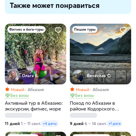
Также может понравиться
Фитнес и йога-туры
Пешие туры
Ольга Б.
Вячеслав С.
Новый
Абхазия
Новый
Абхазия
Без визы
Без визы
Активный тур в Абхазию:
Поход по Абхазии в
экскурсии, фитнес, море
районе Кодорского
ущелья
11 дней
1 – 11 сент.
9 дней
6 – 14 сент.
+4 даты
+1 дата