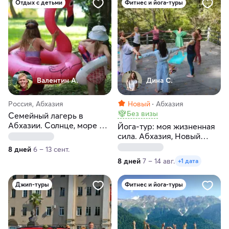
Отдых с детьми
Фитнес и йога-туры
Валентин А.
Дина С.
Россия, Абхазия
Новый
Абхазия
Без визы
Семейный лагерь в
Абхазии. Солнце, море и
Йога-тур: моя жизненная
насыщенная программа
сила. Абхазия, Новый
(3+)
Афон
8 дней
6 – 13 сент.
8 дней
7 – 14 авг.
+1 дата
Джип-туры
Фитнес и йога-туры