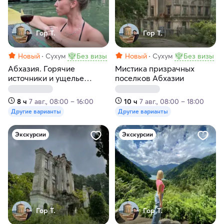
Гор Т.
Гор Т.
Новый
Сухум
Без визы
Новый
Сухум
Без визы
Абхазия. Горячие
Мистика призрачных
источники и ущелье
поселков Абхазии
Черниговка
8 ч
7 авг., 08:00 – 16:00
10 ч
7 авг., 08:00 – 18:00
Другие варианты
Другие варианты
Экскурсии
Экскурсии
Гор Т.
Гор Т.