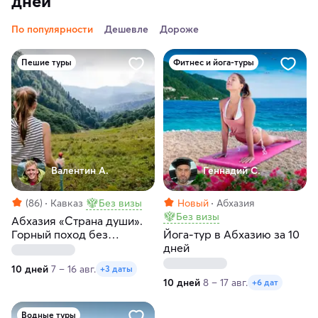
дней
По популярности
Дешевле
Дороже
Пешие туры
Фитнес и йога-туры
Валентин А.
Геннадий С.
(86)
Кавказ
Без визы
Новый
Абхазия
Без визы
Абхазия «Страна души».
Горный поход без
Йога-тур в Абхазию за 10
рюкзаков
дней
10 дней
7 – 16 авг.
+3 даты
10 дней
8 – 17 авг.
+6 дат
Водные туры