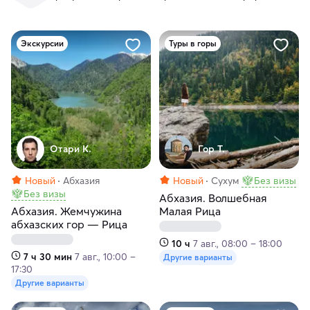
Экскурсии
Туры в горы
Отари К.
Гор Т.
Новый
Абхазия
Новый
Сухум
Без визы
Без визы
Абхазия. Волшебная
Абхазия. Жемчужина
Малая Рица
абхазских гор — Рица
10 ч
7 авг., 08:00 – 18:00
7 ч 30 мин
7 авг., 10:00 –
Другие варианты
17:30
Другие варианты