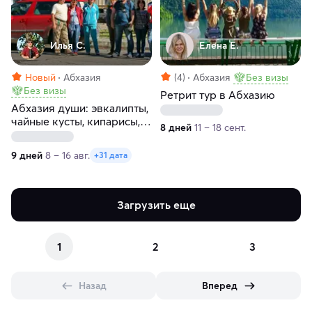
Илья С.
Елена Е.
Новый
Абхазия
(4)
Абхазия
Без визы
Без визы
Ретрит тур в Абхазию
Абхазия души: эвкалипты,
чайные кусты, кипарисы,
8 дней
11 – 18 сент.
лебеди, буйволы, а
главное горы
9 дней
8 – 16 авг.
+31 дата
Загрузить еще
1
2
3
Назад
Вперед