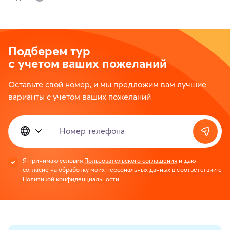
Подберем тур
с учетом ваших пожеланий
Оставьте свой номер, и мы предложим вам лучшие
варианты с учетом ваших пожеланий
Номер телефона
Я принимаю условия
Пользовательского соглашения
и даю
согласие на обработку моих персональных данных в соответствии с
Политикой конфиденциальности