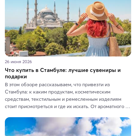
26 июня 2026
Что купить в Стамбуле: лучшие сувениры и
подарки
В этом обзоре рассказываем, что привезти из 
Стамбула: к каким продуктам, косметическим 
средствам, текстильным и ремесленным изделиям 
стоит присмотреться и где их искать. От ароматного 
кофе, специй и сладостей до мозаичных ламп, 
керамики и изделий из кожи на турецких рынках и в 
аутентичных лавках — в подарок близким или себе на 
память о путешествии.