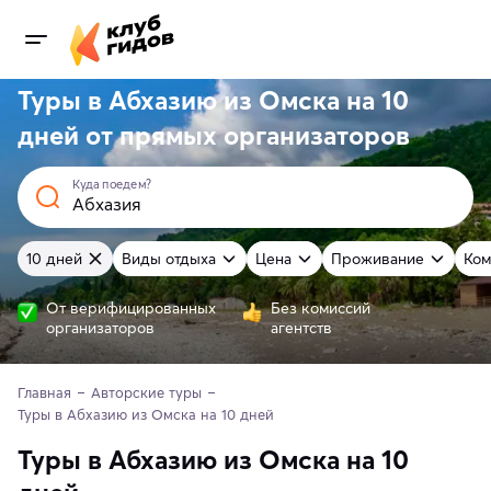
Туры в Абхазию из Омска на 10
дней от
прямых
организаторов
Куда поедем?
10 дней
Виды отдыха
Цена
Проживание
Ком
От верифицированных
Без комиссий
организаторов
агентств
Главная
Авторские туры
Туры в Абхазию из Омска на 10 дней
Туры в Абхазию из Омска на 10