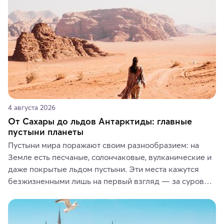
4 августа 2026
От Сахары до льдов Антарктиды: главные
пустыни планеты
Пустыни мира поражают своим разнообразием: на 
Земле есть песчаные, солончаковые, вулканические и 
даже покрытые льдом пустыни. Эти места кажутся 
безжизненными лишь на первый взгляд — за суровой 
красотой скрываются древние культуры, редкие 
животные и маршруты, которые дарят одни из самых 
ярких впечатлений от путешествий.