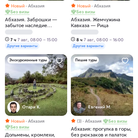
Новый
Абхазия
Новый
Абхазия
Без визы
Без визы
Абхазия. Заброшки —
Абхазия. Жемчужина
забытое наследие
Кавказа — Рица
прошлого
7 ч
7 авг., 08:00 – 15:00
8 ч
7 авг., 08:00 – 16:00
Другие варианты
Другие варианты
Экскурсионные туры
Пешие туры
Отари К.
Евгений М.
Новый
Абхазия
(3)
Абхазия
Без визы
Без визы
Абхазия: прогулка в горы,
Дольмены, кромлехи,
без рюкзаков и палаток