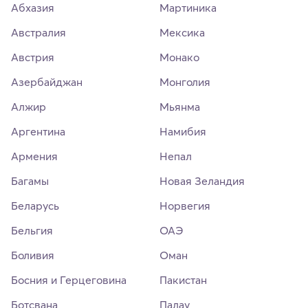
Абхазия
Мартиника
Австралия
Мексика
Австрия
Монако
Азербайджан
Монголия
Алжир
Мьянма
Аргентина
Намибия
Армения
Непал
Багамы
Новая Зеландия
Беларусь
Норвегия
Бельгия
ОАЭ
Боливия
Оман
Босния и Герцеговина
Пакистан
Ботсвана
Палау