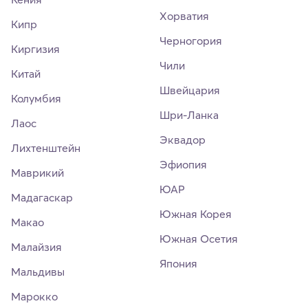
Хорватия
Кипр
Черногория
Киргизия
Чили
Китай
Швейцария
Колумбия
Шри-Ланка
Лаос
Эквадор
Лихтенштейн
Эфиопия
Маврикий
ЮАР
Мадагаскар
Южная Корея
Макао
Южная Осетия
Малайзия
Япония
Мальдивы
Марокко