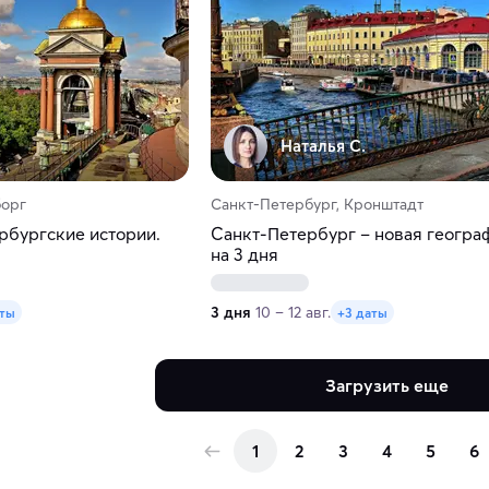
Наталья С.
борг
Санкт-Петербург, Кронштадт
рбургские истории.
Санкт-Петербург – новая географ
на 3 дня
3 дня
10 – 12 авг.
аты
+3 даты
Загрузить еще
1
2
3
4
5
6