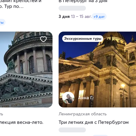
ранит крепостей и
В Петербург на 3 дня
. Тур по
верской областям
3 дня
13 – 15 авг.
+9 дат
ты
Экскурсионные туры
Анна Г.
ть
Ленинградская область
лекция весна-лето.
Три летних дня с Петербургом