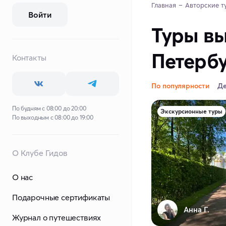
Главная
Авторские т
Войти
Туры вы
Петерб
Контакты
По популярности
Д
По будням с 08:00 до 20:00
Экскурсионные туры
По выходным с 08:00 до 19:00
О Клубе Гидов
О нас
Подарочные сертификаты
Анна Г.
Журнал о путешествиях