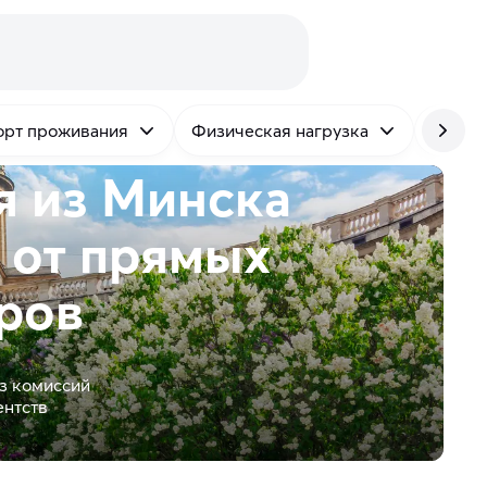
рт проживания
Физическая нагрузка
Язык
я из Минска
 от
прямых
ров
з комиссий
ентств