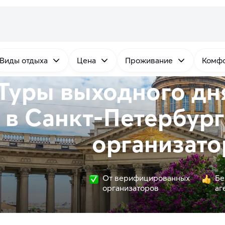
Виды отдыха
Цена
Проживание
Комфо
Туры выходного дн
в Санкт-Петербург
организато
От верифицированных
Бе
организаторов
аг