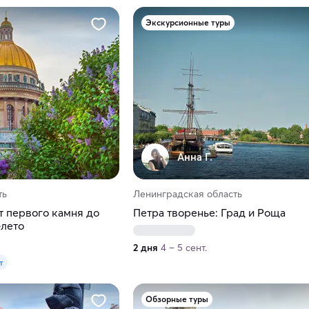
Экскурсионные туры
Анна Г.
ть
Ленинградская область
т первого камня до
Петра творенье: Град и Роща
-лето
2 дня
4 – 5 сент.
т
Обзорные туры