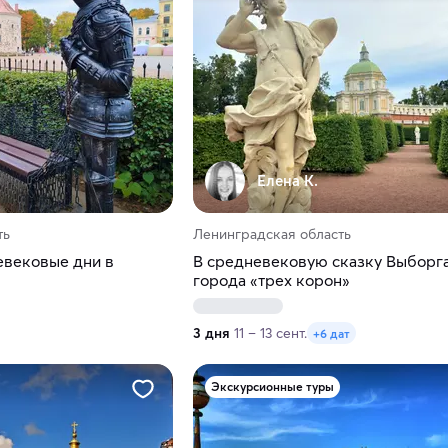
Елена К.
ть
Ленинградская область
евековые дни в
В средневековую сказку Выборг
города «трех корон»
3 дня
11 – 13 сент.
+6 дат
Экскурсионные туры