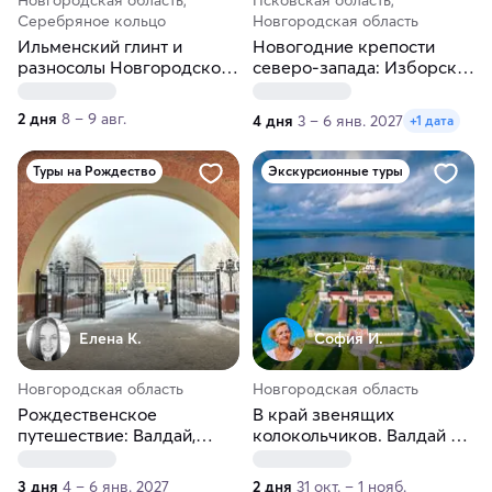
Серебряное кольцо
Новгородская область
Ильменский глинт и
Новогодние крепости
разносолы Новгородской
северо-запада: Изборск,
области
Псков, Великий Новгород
2 дня
8 – 9 авг.
4 дня
3 – 6 янв. 2027
+1 дата
Туры на Рождество
Экскурсионные туры
Елена К.
София И.
Новгородская область
Новгородская область
Рождественское
В край звенящих
путешествие: Валдай,
колокольчиков. Валдай и
Великий Новгород,
Великий Новгород
Старая Русса
3 дня
4 – 6 янв. 2027
2 дня
31 окт. – 1 нояб.