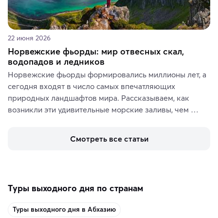
22 июня 2026
Норвежские фьорды: мир отвесных скал,
водопадов и ледников
Норвежские фьорды формировались миллионы лет, а 
сегодня входят в число самых впечатляющих 
природных ландшафтов мира. Рассказываем, как 
возникли эти удивительные морские заливы, чем 
знаменит «Король фьордов», где находятся самые 
живописные смотровые площадки и какие точки 
Смотреть все статьи
включить в маршрут по Норвегии.
Туры выходного дня по странам
Туры выходного дня в Абхазию