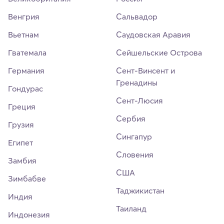
Венгрия
Сальвадор
Вьетнам
Саудовская Аравия
Гватемала
Сейшельские Острова
Германия
Сент-Винсент и
Гренадины
Гондурас
Сент-Люсия
Греция
Сербия
Грузия
Сингапур
Египет
Словения
Замбия
США
Зимбабве
Таджикистан
Индия
Таиланд
Индонезия