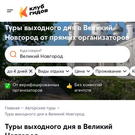
Туры выходного дня в Великий
Новгород от
прямых
организаторов
Куда поедем?
до 4 дней
Виды отдыха
Цена
Проживание
К
От верифицированных
Без комиссий
организаторов
агентств
Главная
Авторские туры
Туры выходного дня в Великий Новгород
Туры выходного дня в Великий