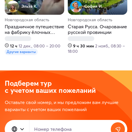
Эльза К.
София И.
Новгородская область
Новгородская область
Праздничное путешествие
Старая Русса. Очарование
на фабрику ёлочных
русской провинции
игрушек. Зимний Великий
Новгород на 1 день
12 ч
12 дек., 08:00 – 20:00
9 ч 30 мин
2 нояб., 08:30 –
18:00
Другие варианты
Подберем тур
с учетом ваших пожеланий
Оставьте свой номер, и мы предложим вам лучшие
варианты с учетом ваших пожеланий
Номер телефона