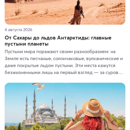
4 августа 2026
От Сахары до льдов Антарктиды: главные
пустыни планеты
Пустыни мира поражают своим разнообразием: на 
Земле есть песчаные, солончаковые, вулканические и 
даже покрытые льдом пустыни. Эти места кажутся 
безжизненными лишь на первый взгляд — за суровой 
красотой скрываются древние культуры, редкие 
животные и маршруты, которые дарят одни из самых 
ярких впечатлений от путешествий.