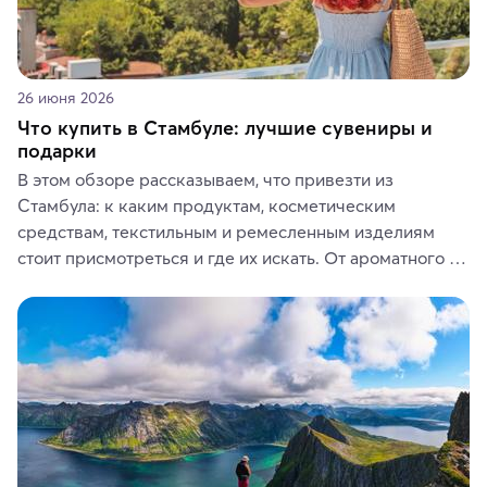
26 июня 2026
Что купить в Стамбуле: лучшие сувениры и
подарки
В этом обзоре рассказываем, что привезти из 
Стамбула: к каким продуктам, косметическим 
средствам, текстильным и ремесленным изделиям 
стоит присмотреться и где их искать. От ароматного 
кофе, специй и сладостей до мозаичных ламп, 
керамики и изделий из кожи на турецких рынках и в 
аутентичных лавках — в подарок близким или себе на 
память о путешествии.