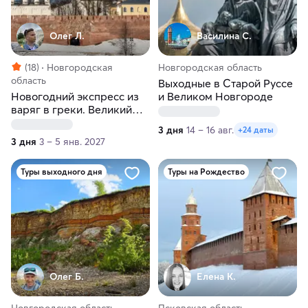
Олег Л.
Василина С.
(18)
Новгородская
Новгородская область
область
Выходные в Старой Руссе
Новогодний экспресс из
и Великом Новгороде
варяг в греки. Великий
Новгород, Старая Русса,
3 дня
14 – 16 авг.
+24 даты
Валдай
3 дня
3 – 5 янв. 2027
Туры выходного дня
Туры на Рождество
Олег Б.
Елена К.
Новгородская область,
Псковская область,