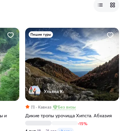
Пешие туры
Ульяна К.
(1)
Кавказ
Без визы
ы и
Дикие тропы урочища Хипста. Абхазия
-15%