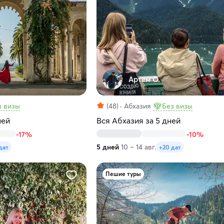
Артем О.
з визы
(48)
Абхазия
Без визы
ней
Вся Абхазия за 5 дней
-17%
-10%
5 дней
10 – 14 авг.
дат
+20 дат
Пешие туры