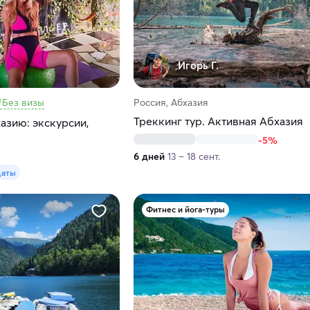
Игорь Г.
Без визы
Россия, Абхазия
Треккинг тур. Активная Абхазия
азию: экскурсии,
-5%
6 дней
13 – 18 сент.
даты
Фитнес и йога-туры