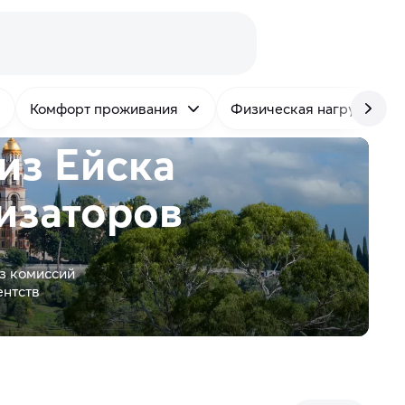
Комфорт проживания
Физическая нагрузка
из Ейска
изаторов
з комиссий
ентств