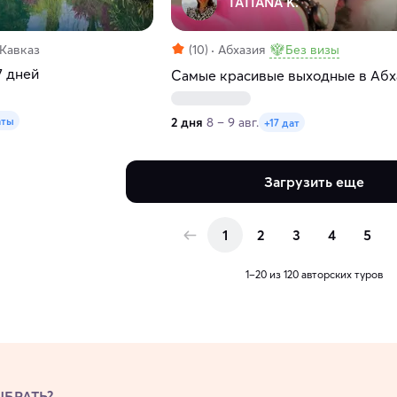
TATIANA K.
 Кавказ
(10)
Абхазия
Без визы
7 дней
Самые красивые выходные в Абх
аты
2 дня
8 – 9 авг.
+17 дат
Загрузить еще
1
2
3
4
5
1–20 из 120 авторских туров
БРАТЬ?