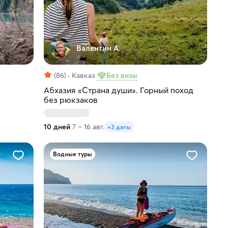
Валентин А.
(86)
Кавказ
Без визы
Абхазия «Страна души». Горный поход
без рюкзаков
10 дней
7 – 16 авг.
+3 даты
Водные туры