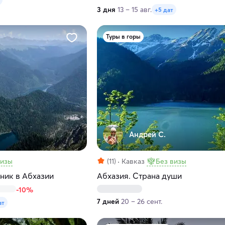
3 дня
13 – 15 авг.
+5 дат
Туры в горы
Андрей С.
визы
(11)
Кавказ
Без визы
ник в Абхазии
Абхазия. Страна души
-10%
7 дней
20 – 26 сент.
ат