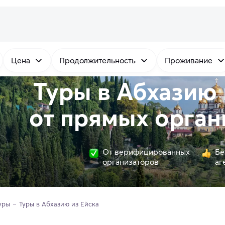
Цена
Продолжительность
Проживание
Туры в Абхазию 
от
прямых
орган
От верифицированных
Бе
организаторов
аг
уры
Туры в Абхазию из Ейска