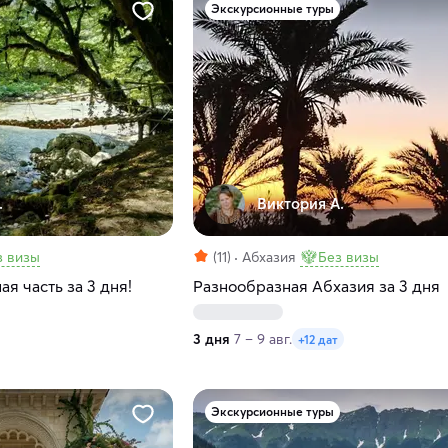
Экскурсионные туры
.
Виктория А.
з визы
(11)
Абхазия
Без визы
я часть за 3 дня!
Разнообразная Абхазия за 3 дня
3 дня
7 – 9 авг.
+12 дат
Экскурсионные туры