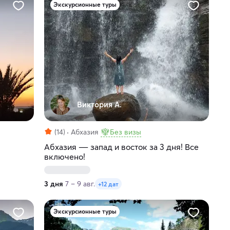
Экскурсионные туры
Виктория А.
(14)
Абхазия
Без визы
Абхазия ― запад и восток за 3 дня! Все
включено!
3 дня
7 – 9 авг.
+12 дат
Экскурсионные туры