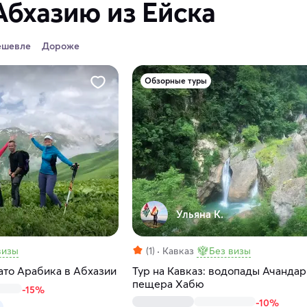
Абхазию из Ейска
ешевле
Дороже
Обзорные туры
Ульяна К.
визы
(1)
Кавказ
Без визы
ато Арабика в Абхазии
Тур на Кавказ: водопады Ачандар
пещера Хабю
-15%
-10%