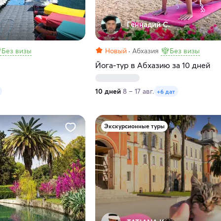
Геннадий С.
Без визы
Новый
Абхазия
Без визы
Йога-тур в Абхазию за 10 дней
10 дней
8 – 17 авг.
+6 дат
Экскурсионные туры