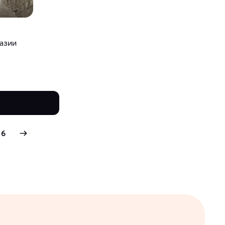
азии
6