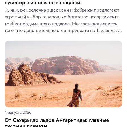
сувениры и полезные покупки
Рынки, ремесленные деревни и фабрики предлагают 
огромный выбор товаров, но богатство ассортимента 
требует обдуманного подхода. Мы составили список 
того, что действительно стоит привезти из Таиланда. 
Вы можете выбрать сладости, фрукты, косметические 
средства, одежду, украшения, предметы интерьера 
или сувениры, а мы расскажем, чем они интересны и 
где их купить.
4 августа 2026
От Сахары до льдов Антарктиды: главные
пустыни планеты