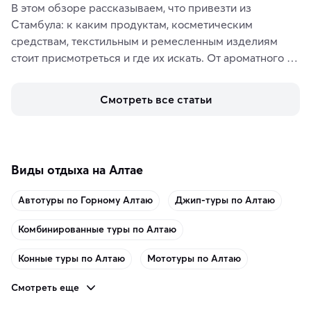
В этом обзоре рассказываем, что привезти из 
Стамбула: к каким продуктам, косметическим 
средствам, текстильным и ремесленным изделиям 
стоит присмотреться и где их искать. От ароматного 
кофе, специй и сладостей до мозаичных ламп, 
керамики и изделий из кожи на турецких рынках и в 
Смотреть все статьи
аутентичных лавках — в подарок близким или себе на 
память о путешествии.
Виды отдыха на Алтае
Автотуры по Горному Алтаю
Джип-туры по Алтаю
Комбинированные туры по Алтаю
Конные туры по Алтаю
Мототуры по Алтаю
Смотреть еще