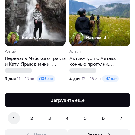
Наталья З.
Наталья З.
Алтай
Алтай
Перевалы Чуйского тракта
Актив-тур по Алтаю:
и Кату-Ярык в мини-
конные прогулки,
группе
треккинг, Чуйский тракт!
3 дня
11 – 13 авг.
4 дня
12 – 15 авг.
+106 дат
+47 дат
Загрузить еще
1
2
3
4
5
6
7
Назад
Вперед