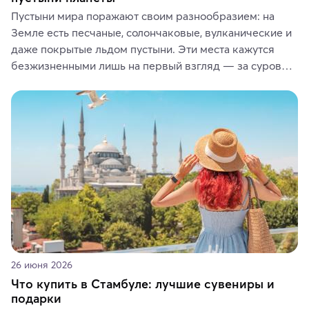
Пустыни мира поражают своим разнообразием: на 
Земле есть песчаные, солончаковые, вулканические и 
даже покрытые льдом пустыни. Эти места кажутся 
безжизненными лишь на первый взгляд — за суровой 
красотой скрываются древние культуры, редкие 
животные и маршруты, которые дарят одни из самых 
ярких впечатлений от путешествий.
26 июня 2026
Что купить в Стамбуле: лучшие сувениры и
подарки