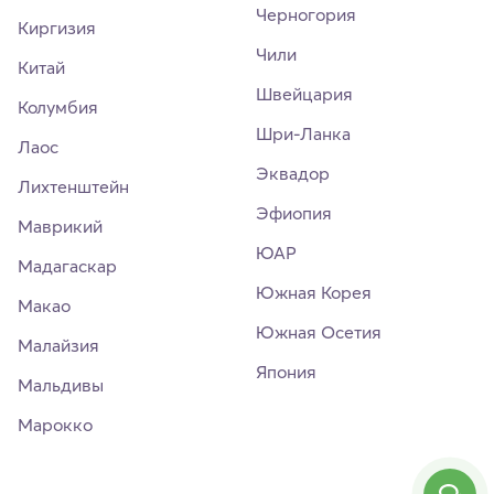
Черногория
Киргизия
Чили
Китай
Швейцария
Колумбия
Шри-Ланка
Лаос
Эквадор
Лихтенштейн
Эфиопия
Маврикий
ЮАР
Мадагаскар
Южная Корея
Макао
Южная Осетия
Малайзия
Япония
Мальдивы
Марокко