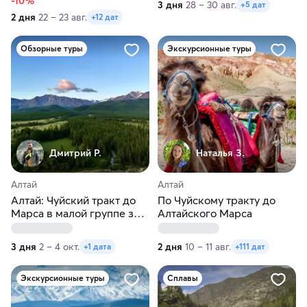
-10%
3 дня
28 – 30 авг.
+5 дат
2 дня
22 – 23 авг.
+12 дат
Обзорные туры
Экскурсионные туры
Дмитрий Р.
Наталья З.
Алтай
Алтай
Алтай: Чуйский тракт до
По Чуйскому тракту до
Марса в малой группе за 3
Алтайского Марса
дня
3 дня
2 – 4 окт.
2 дня
10 – 11 авг.
+1 дата
+111 дат
Экскурсионные туры
Сплавы