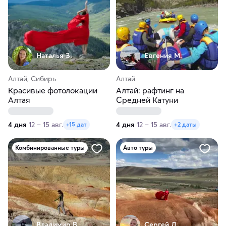
Наталья З.
Евгения М.
Алтай, Сибирь
Алтай
Красивые фотолокации
Алтай: рафтинг на
Алтая
Средней Катуни
4 дня
12 – 15 авг.
4 дня
12 – 15 авг.
+15 дат
+2 даты
Комбинированные туры
Авто туры
Владимир В.
Сергей Д.