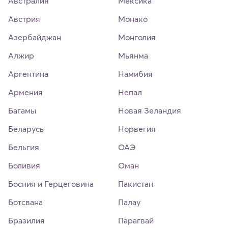
Австралия
Мексика
Австрия
Монако
Азербайджан
Монголия
Алжир
Мьянма
Аргентина
Намибия
Армения
Непал
Багамы
Новая Зеландия
Беларусь
Норвегия
Бельгия
ОАЭ
Боливия
Оман
Босния и Герцеговина
Пакистан
Ботсвана
Палау
Бразилия
Парагвай