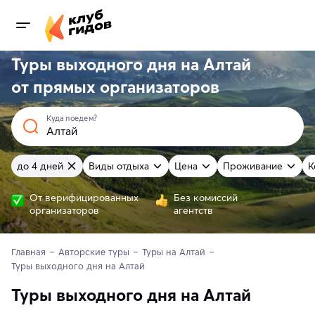
Туры выходного дня на Алтай
от
прямых
организаторов
Куда поедем?
до 4 дней
Виды отдыха
Цена
Проживание
К
От верифицированных
Без комиссий
организаторов
агентств
Главная
Авторские туры
Туры на Алтай
Туры выходного дня на Алтай
Туры выходного дня на Алтай