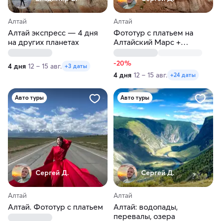
Алтай
Алтай
Алтай экспресс — 4 дня
Фототур с платьем на
на других планетах
Алтайский Марс +
Гейзерное озеро
-20%
4 дня
12 – 15 авг.
+3 даты
4 дня
12 – 15 авг.
+24 даты
Авто туры
Авто туры
Сергей Д.
Сергей Д.
Алтай
Алтай
Алтай. Фототур с платьем
Алтай: водопады,
перевалы, озера