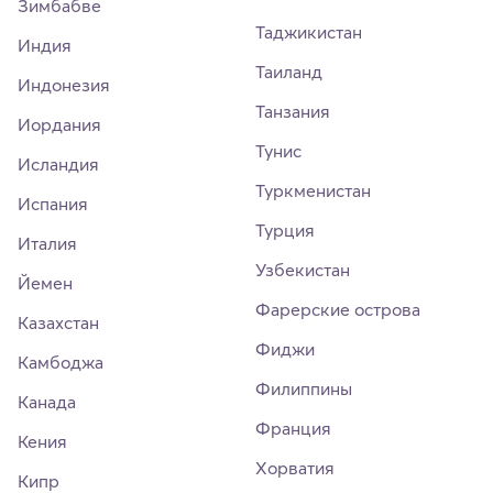
Зимбабве
Таджикистан
Индия
Таиланд
Индонезия
Танзания
Иордания
Тунис
Исландия
Туркменистан
Испания
Турция
Италия
Узбекистан
Йемен
Фарерские острова
Казахстан
Фиджи
Камбоджа
Филиппины
Канада
Франция
Кения
Хорватия
Кипр