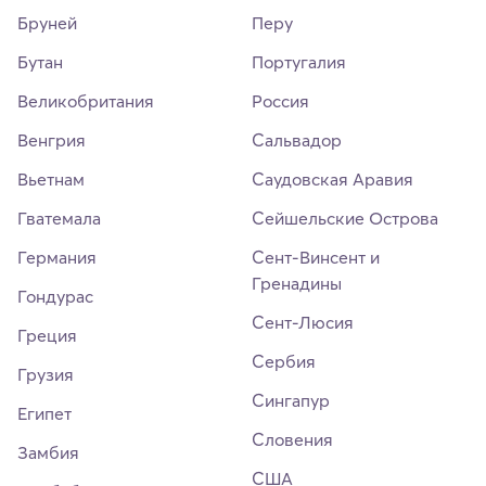
Бруней
Перу
Бутан
Португалия
Великобритания
Россия
Венгрия
Сальвадор
Вьетнам
Саудовская Аравия
Гватемала
Сейшельские Острова
Германия
Сент-Винсент и
Гренадины
Гондурас
Сент-Люсия
Греция
Сербия
Грузия
Сингапур
Египет
Словения
Замбия
США