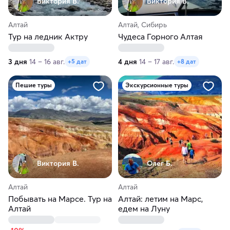
Виктория В.
Виктория В.
Алтай
Алтай, Сибирь
Тур на ледник Актру
Чудеса Горного Алтая
3 дня
14 – 16 авг.
4 дня
14 – 17 авг.
+5 дат
+8 дат
Пешие туры
Экскурсионные туры
Виктория В.
Олег Б.
Алтай
Алтай
Побывать на Марсе. Тур на
Алтай: летим на Марс,
Алтай
едем на Луну