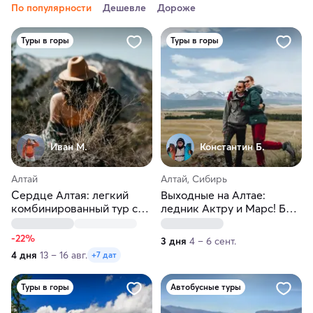
По популярности
Дешевле
Дороже
Туры в горы
Туры в горы
Иван М.
Константин Б.
Алтай
Алтай, Сибирь
Сердце Алтая: легкий
Выходные на Алтае:
комбинированный тур со
ледник Актру и Марс! Без
сплавом и лошадьми!
палаток за 3 дня
-22%
3 дня
4 – 6 сент.
4 дня
13 – 16 авг.
+7 дат
Туры в горы
Автобусные туры