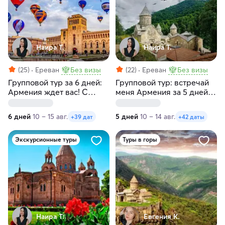
Наира Т.
Наира Т.
(25)
Ереван
Без визы
(22)
Ереван
Без визы
Групповой тур за 6 дней:
Групповой тур: встречай
Армения ждет вас! С
меня Армения за 5 дней с
заездами по
заездами по
понедельникам и
воскресеньям и
6 дней
10 – 15 авг.
5 дней
10 – 14 авг.
+39 дат
+42 даты
вторникам
понедельникам
Экскурсионные туры
Туры в горы
Наира Т.
Евгения К.