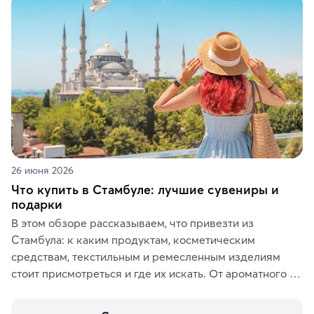
животные и маршруты, которые дарят одни из самых 
ярких впечатлений от путешествий.
26 июня 2026
Что купить в Стамбуле: лучшие сувениры и
подарки
В этом обзоре рассказываем, что привезти из 
Стамбула: к каким продуктам, косметическим 
средствам, текстильным и ремесленным изделиям 
стоит присмотреться и где их искать. От ароматного 
кофе, специй и сладостей до мозаичных ламп, 
керамики и изделий из кожи на турецких рынках и в 