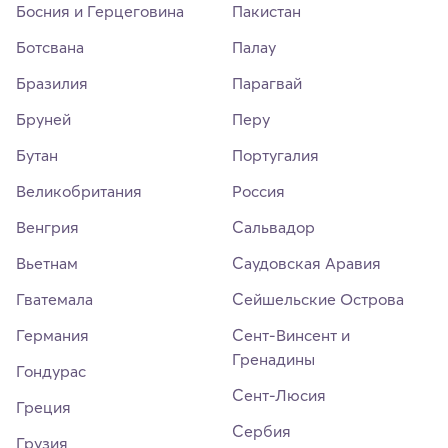
Босния и Герцеговина
Пакистан
Ботсвана
Палау
Бразилия
Парагвай
Бруней
Перу
Бутан
Португалия
Великобритания
Россия
Венгрия
Сальвадор
Вьетнам
Саудовская Аравия
Гватемала
Сейшельские Острова
Германия
Сент-Винсент и
Гренадины
Гондурас
Сент-Люсия
Греция
Сербия
Грузия