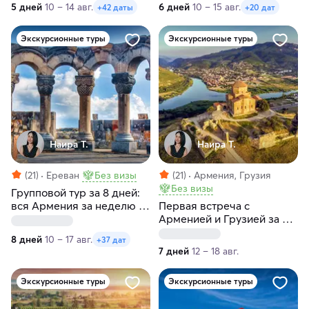
5 дней
10 – 14 авг.
6 дней
10 – 15 авг.
+42 даты
+20 дат
воскресеньям и
субботам
понедельникам
Экскурсионные туры
Экскурсионные туры
Наира Т.
Наира Т.
(21)
Ереван
Без визы
(21)
Армения, Грузия
Без визы
Групповой тур за 8 дней:
вся Армения за неделю с
Первая встреча с
заездами по
Арменией и Грузией за 7
понедельникам
дней
8 дней
10 – 17 авг.
+37 дат
7 дней
12 – 18 авг.
Экскурсионные туры
Экскурсионные туры