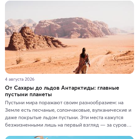
средства, одежду, украшения, предметы интерьера 
или сувениры, а мы расскажем, чем они интересны и 
где их купить.
4 августа 2026
От Сахары до льдов Антарктиды: главные
пустыни планеты
Пустыни мира поражают своим разнообразием: на 
Земле есть песчаные, солончаковые, вулканические и 
даже покрытые льдом пустыни. Эти места кажутся 
безжизненными лишь на первый взгляд — за суровой 
красотой скрываются древние культуры, редкие 