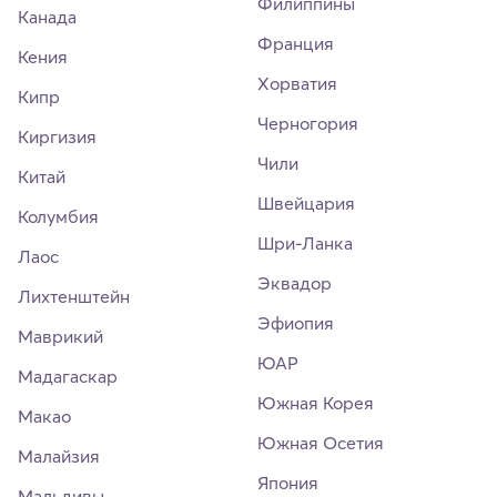
Филиппины
Канада
Франция
Кения
Хорватия
Кипр
Черногория
Киргизия
Чили
Китай
Швейцария
Колумбия
Шри-Ланка
Лаос
Эквадор
Лихтенштейн
Эфиопия
Маврикий
ЮАР
Мадагаскар
Южная Корея
Макао
Южная Осетия
Малайзия
Япония
Мальдивы