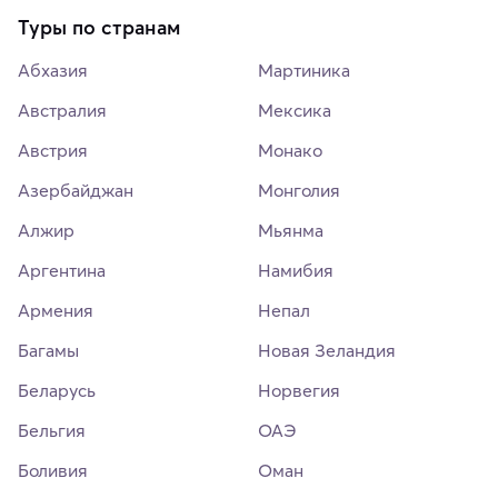
Туры по странам
Абхазия
Мартиника
Австралия
Мексика
Австрия
Монако
Азербайджан
Монголия
Алжир
Мьянма
Аргентина
Намибия
Армения
Непал
Багамы
Новая Зеландия
Беларусь
Норвегия
Бельгия
ОАЭ
Боливия
Оман