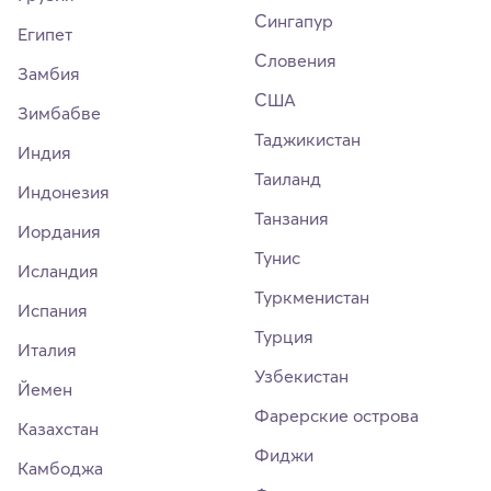
Сингапур
Египет
Словения
Замбия
США
Зимбабве
Таджикистан
Индия
Таиланд
Индонезия
Танзания
Иордания
Тунис
Исландия
Туркменистан
Испания
Турция
Италия
Узбекистан
Йемен
Фарерские острова
Казахстан
Фиджи
Камбоджа