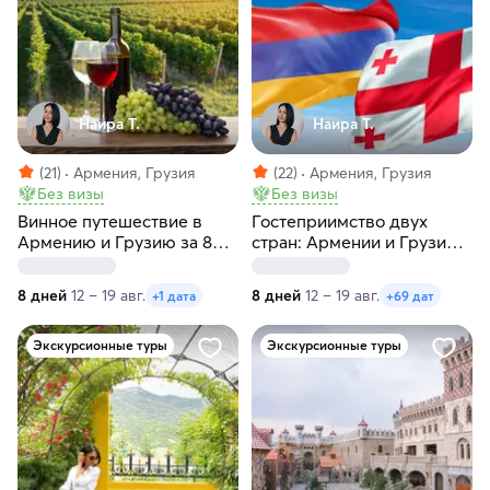
Наира Т.
Наира Т.
(21)
Армения, Грузия
(22)
Армения, Грузия
Без визы
Без визы
Винное путешествие в
Гостеприимство двух
Армению и Грузию за 8
стран: Армении и Грузии
дней
за 8 дней
8 дней
12 – 19 авг.
8 дней
12 – 19 авг.
+1 дата
+69 дат
Экскурсионные туры
Экскурсионные туры