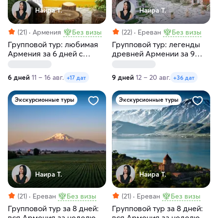
Наира Т.
Наира Т.
(21)
Армения
Без визы
(22)
Ереван
Без визы
Групповой тур: любимая
Групповой тур: легенды
Армения за 6 дней с
древней Армении за 9
заездами по вторникам
дней с заездами по
средам и четвергам
6 дней
11 – 16 авг.
9 дней
12 – 20 авг.
+17 дат
+36 дат
Экскурсионные туры
Экскурсионные туры
Наира Т.
Наира Т.
(21)
Ереван
Без визы
(21)
Ереван
Без визы
Групповой тур за 8 дней:
Групповой тур за 8 дней:
вся Армения за неделю с
вся Армения за неделю с