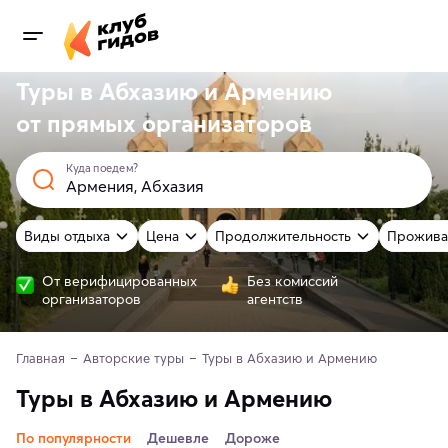
Туры в Абхазию и Армению
от
прямых
организаторов
Куда поедем?
Виды отдыха
Цена
Продолжительность
Прожива
От верифицированных
Без комиссий
организаторов
агентств
Главная
Авторские туры
Туры в Абхазию и Армению
Туры в Абхазию и Армению
По популярности
Дешевле
Дороже