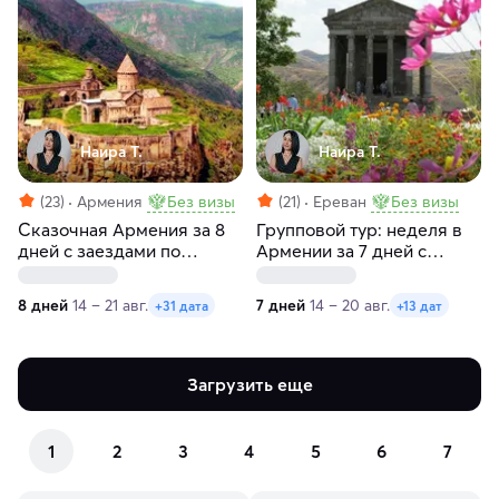
Наира Т.
Наира Т.
(23)
Армения
Без визы
(21)
Ереван
Без визы
Сказочная Армения за 8
Групповой тур: неделя в
дней с заездами по
Армении за 7 дней с
пятницам и субботам
заездами по пятницам и
четвергам
8 дней
14 – 21 авг.
7 дней
14 – 20 авг.
+31 дата
+13 дат
Загрузить еще
1
2
3
4
5
6
7