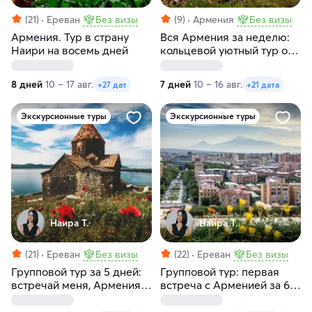
(21)
Ереван
Без визы
(9)
Армения
Без визы
Армения. Тур в страну
Вся Армения за неделю:
Наири на восемь дней
кольцевой уютный тур от
столицы до Татева
8 дней
10 – 17 авг.
7 дней
10 – 16 авг.
+27 дат
+21 дата
Экскурсионные туры
Экскурсионные туры
Наира Т.
Наира Т.
(21)
Ереван
Без визы
(22)
Ереван
Без визы
Групповой тур за 5 дней:
Групповой тур: первая
встречай меня, Армения.
встреча с Арменией за 6
Без проживания, с
дней. С заездами по
заездами по
понедельникам и