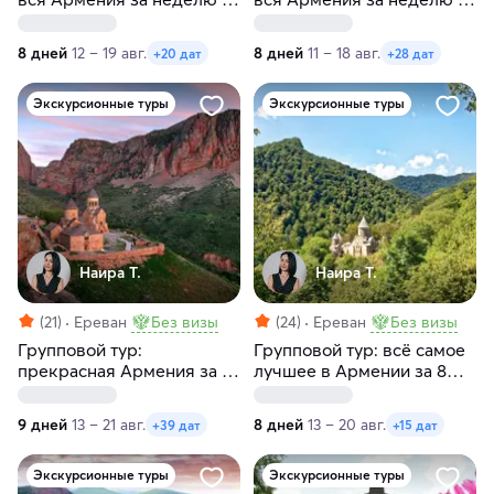
заездами по средам
заездами по вторникам
8 дней
12 – 19 авг.
8 дней
11 – 18 авг.
+20 дат
+28 дат
Экскурсионные туры
Экскурсионные туры
Наира Т.
Наира Т.
(21)
Ереван
Без визы
(24)
Ереван
Без визы
Групповой тур:
Групповой тур: всё самое
прекрасная Армения за 9
лучшее в Армении за 8
дней с заездами по
дней с заездами по
четвергам и пятницам
четвергам
9 дней
13 – 21 авг.
8 дней
13 – 20 авг.
+39 дат
+15 дат
Экскурсионные туры
Экскурсионные туры