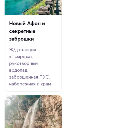
Новый Афон и
секретные
заброшки
Ж/д станция
«Псырцха»,
рукотворный
водопад,
заброшенная ГЭС,
набережная и храм