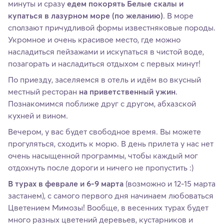
минуты и сразу
едем покорять Белые скалы и
купаться в лазурном море (по желанию)
. В море
сползают причудливой формы известняковые породы.
Укромное и очень красивое место, где можно
насладиться пейзажами и искупаться в чистой воде,
позагорать и насладиться отдыхом с первых минут!
По приезду, заселяемся в отель и идём во вкусный
местный ресторан
на приветственный ужин
.
Познакомимся поближе друг с другом, абхазской
кухней и вином.
Вечером, у вас будет свободное время. Вы можете
прогуляться, сходить к морю. В день прилета у нас нет
очень насыщенной программы, чтобы каждый мог
отдохнуть после дороги и ничего не пропустить :)
В турах в феврале и 6-9 марта
(возможно и 12-15 марта
застанем), с самого первого дня начинаем любоваться
Цветением Мимозы! Вообще, в весенних турах будет
много разных цветений деревьев, кустарников и