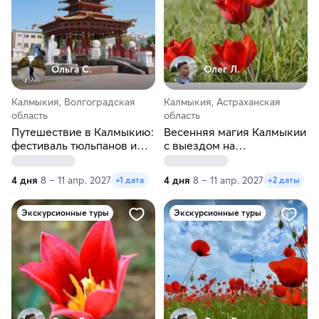
Ольга С.
Олег Л.
Калмыкия, Волгоградская
Калмыкия, Астраханская
область
область
Путешествие в Калмыкию:
Весенняя магия Калмыкии
фестиваль тюльпанов и
с выездом на
кочевой колорит
тюльпановые поля
4 дня
8 – 11 апр. 2027
4 дня
8 – 11 апр. 2027
+1 дата
+2 даты
Экскурсионные туры
Экскурсионные туры