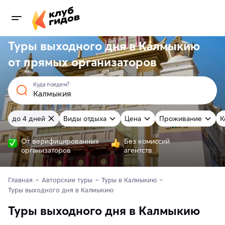
Туры выходного дня в Калмыкию
от
прямых
организаторов
Куда поедем?
до 4 дней
Виды отдыха
Цена
Проживание
К
От верифицированных
Без комиссий
организаторов
агентств
Главная
Авторские туры
Туры в Калмыкию
Туры выходного дня в Калмыкию
Туры выходного дня в Калмыкию