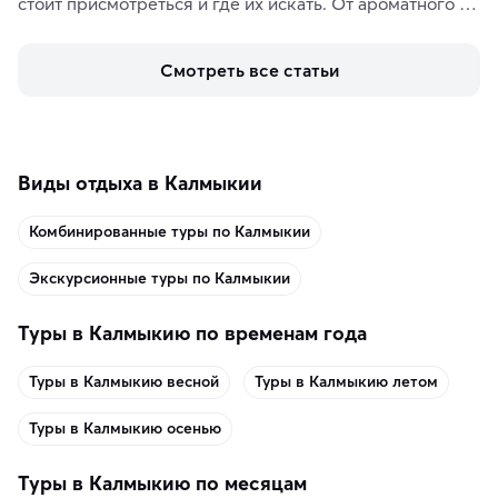
стоит присмотреться и где их искать. От ароматного 
кофе, специй и сладостей до мозаичных ламп, 
керамики и изделий из кожи на турецких рынках и в 
Смотреть все статьи
аутентичных лавках — в подарок близким или себе на 
память о путешествии.
Виды отдыха в Калмыкии
Комбинированные туры по Калмыкии
Экскурсионные туры по Калмыкии
Туры в Калмыкию по временам года
Туры в Калмыкию весной
Туры в Калмыкию летом
Туры в Калмыкию осенью
Туры в Калмыкию по месяцам