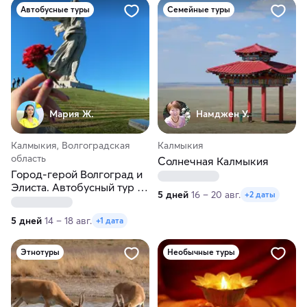
Автобусные туры
Семейные туры
Мария Ж.
Намджен У.
Калмыкия, Волгоградская
Калмыкия
область
Солнечная Калмыкия
Город-герой Волгоград и
Элиста. Автобусный тур из
5 дней
16 – 20 авг.
+2 даты
Перми
5 дней
14 – 18 авг.
+1 дата
Этнотуры
Необычные туры