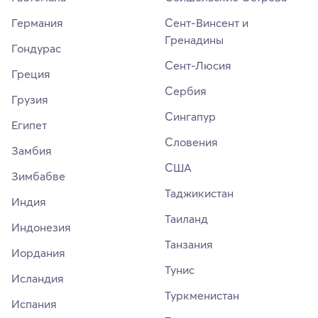
Германия
Сент-Винсент и
Гренадины
Гондурас
Сент-Люсия
Греция
Сербия
Грузия
Сингапур
Египет
Словения
Замбия
США
Зимбабве
Таджикистан
Индия
Таиланд
Индонезия
Танзания
Иордания
Тунис
Исландия
Туркменистан
Испания