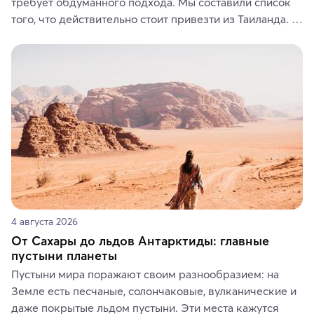
требует обдуманного подхода. Мы составили список 
того, что действительно стоит привезти из Таиланда. 
Вы можете выбрать сладости, фрукты, косметические 
средства, одежду, украшения, предметы интерьера 
или сувениры, а мы расскажем, чем они интересны и 
где их купить.
4 августа 2026
От Сахары до льдов Антарктиды: главные
пустыни планеты
Пустыни мира поражают своим разнообразием: на 
Земле есть песчаные, солончаковые, вулканические и 
даже покрытые льдом пустыни. Эти места кажутся 