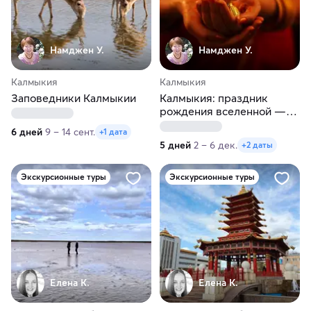
Намджен У.
Намджен У.
Калмыкия
Калмыкия
Заповедники Калмыкии
Калмыкия: праздник
рождения вселенной —
праздник 1000 лампад
6 дней
9 – 14 сент.
+1 дата
5 дней
2 – 6 дек.
+2 даты
Экскурсионные туры
Экскурсионные туры
Елена К.
Елена К.