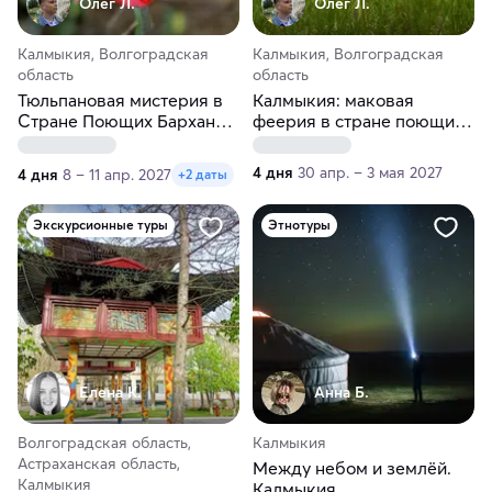
Олег Л.
Олег Л.
Калмыкия, Волгоградская
Калмыкия, Волгоградская
область
область
Тюльпановая мистерия в
Калмыкия: маковая
Стране Поющих Барханов.
феерия в стране поющих
Невероятная Калмыкия с
барханов
посещением тюльпановых
4 дня
30 апр. – 3 мая 2027
4 дня
8 – 11 апр. 2027
+2 даты
полей
Экскурсионные туры
Этнотуры
Елена К.
Анна Б.
Волгоградская область,
Калмыкия
Астраханская область,
Между небом и землёй.
Калмыкия
Калмыкия