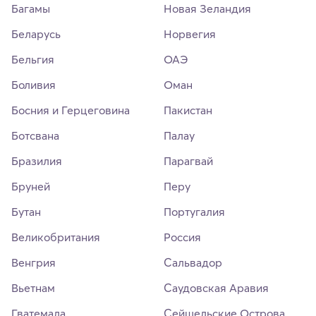
Багамы
Новая Зеландия
Беларусь
Норвегия
Бельгия
ОАЭ
Боливия
Оман
Босния и Герцеговина
Пакистан
Ботсвана
Палау
Бразилия
Парагвай
Бруней
Перу
Бутан
Португалия
Великобритания
Россия
Венгрия
Сальвадор
Вьетнам
Саудовская Аравия
Гватемала
Сейшельские Острова