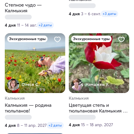
Степное чудо —
Калмыкия
4 дня
3 – 6 сент.
+3 даты
4 дня
11 – 14 авг.
+2 даты
Экскурсионные туры
Экскурсионные туры
Олеся С.
Намджен У.
Калмыкия
Калмыкия
Калмыкия — родина
Цветущая степь и
тюльпанов!
тюльпановая Калмыкия за
4 дня
4 дня
15 – 18 апр. 2027
4 дня
8 – 11 апр. 2027
+2 даты