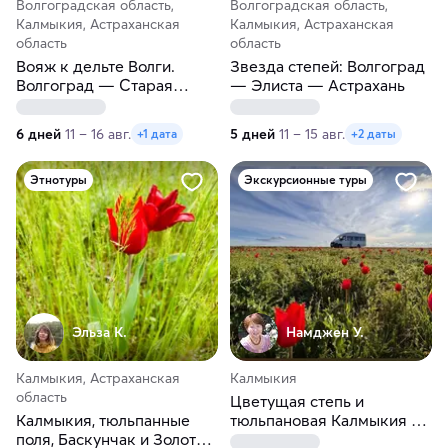
Волгоградская область,
Волгоградская область,
Калмыкия, Астраханская
Калмыкия, Астраханская
область
область
Вояж к дельте Волги.
Звезда степей: Волгоград
Волгоград — Старая
— Элиста — Астрахань
Сарепта — Элиста —
Астрахань
6 дней
11 – 16 авг.
5 дней
11 – 15 авг.
+1 дата
+2 даты
Этнотуры
Экскурсионные туры
Эльза К.
Намджен У.
Калмыкия, Астраханская
Калмыкия
область
Цветущая степь и
Калмыкия, тюльпанные
тюльпановая Калмыкия за
поля, Баскунчак и Золотая
5 дней