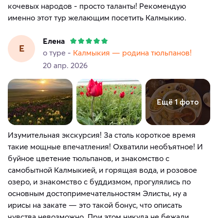
кочевых народов - просто таланты! Рекомендую
Елена
Е
о туре -
Калмыкия — родина тюльпанов!
20 апр. 2026
Ещё 1 фото
Изумительная экскурсия! За столь короткое время
такие мощные впечатления! Охватили необъятное! И
буйное цветение тюльпанов, и знакомство с
самобытной Калмыкией, и горящая вода, и розовое
озеро, и знакомство с буддизмом, прогулялись по
основным достопримечательностям Элисты, ну а
ирисы на закате — это такой бонус, что описать
чувства невозможно. При этом никуда не бежали,