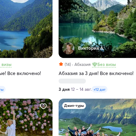
.
Виктория А.
 визы
(14)
Абхазия
Без визы
ые! Все включено!
Абхазия за 3 дня! Все включено!
3 дня
12 – 14 авг.
ты
+12 дат
Джип-туры