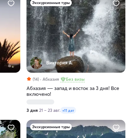
Экскурсионные туры
Виктория А.
(14)
Абхазия
Без визы
Абхазия ― запад и восток за 3 дня! Все
включено!
3 дня
21 – 23 авг.
+11 дат
Экскурсионные туры