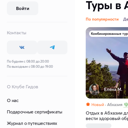
Туры в 
Войти
По популярности
Д
Контакты
Комбинированные ту
По будням с 08:00 до 20:00
По выходным с 08:00 до 19:00
О Клубе Гидов
Елена М.
О нас
Новый
Абхазия
Подарочные сертификаты
Отдых в Абхазии дл
вести здоровый об
Журнал о путешествиях