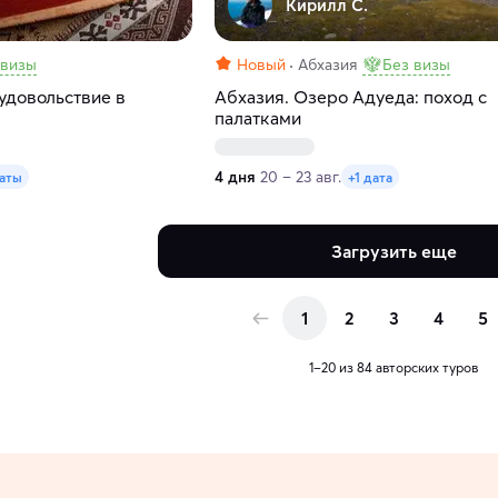
Кирилл С.
 визы
Новый
Абхазия
Без визы
удовольствие в
Абхазия. Озеро Адуеда: поход с
палатками
4 дня
20 – 23 авг.
даты
+1 дата
Загрузить еще
1
2
3
4
5
1–20 из 84 авторских туров