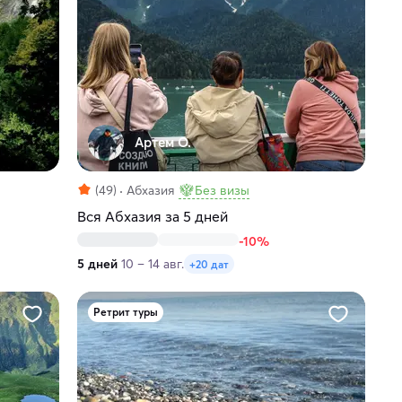
Артем О.
(49)
Абхазия
Без визы
Вся Абхазия за 5 дней
-10%
5 дней
10 – 14 авг.
+20 дат
Ретрит туры