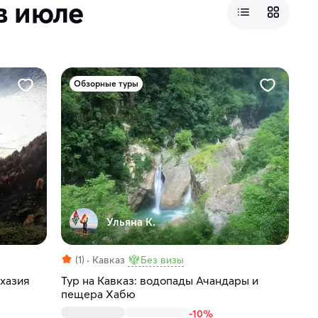
в июле
Обзорные туры
Ульяна К.
(1)
Кавказ
Без визы
хазия
Тур на Кавказ: водопады Ачандары и
пещера Хабю
-10%