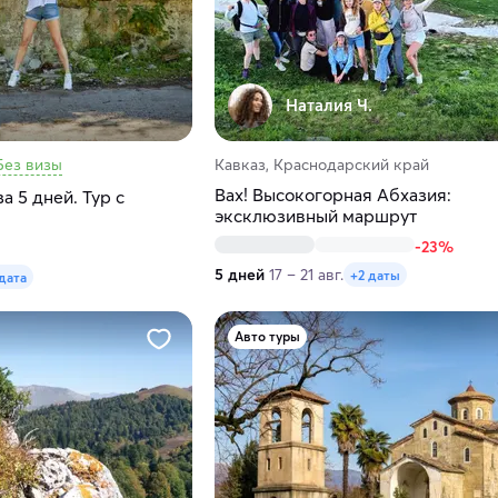
Наталия Ч.
Без визы
Кавказ, Краснодарский край
Вах! Высокогорная Абхазия:
а 5 дней. Тур с
эксклюзивный маршрут
-23%
5 дней
17 – 21 авг.
+2 даты
 дата
Авто туры