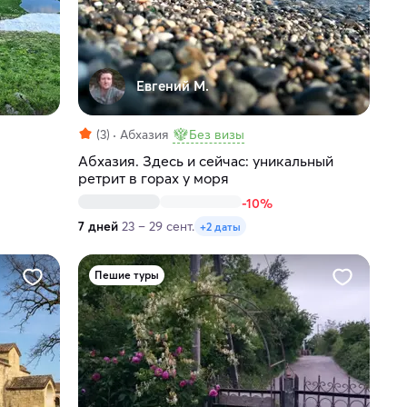
Евгений М.
(3)
Абхазия
Без визы
Абхазия. Здесь и сейчас: уникальный
ретрит в горах у моря
-10%
7 дней
23 – 29 сент.
+2 даты
Пешие туры