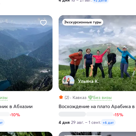
4 дня
18 – 21 авг.
+2 даты
7
Экскурсионные туры
Ульяна К.
визы
(2)
Кавказ
Без визы
ник в Абхазии
Восхождение на плато Арабика в
-10%
-15%
4 дня
29 авг. – 1 сент.
ат
+6 дат