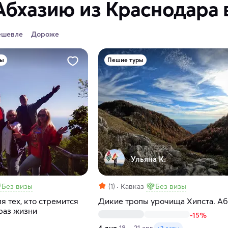
Абхазию из Краснодара 
ешевле
Дороже
ры
Пешие туры
Ульяна К.
Без визы
(1)
Кавказ
Без визы
я тех, кто стремится
Дикие тропы урочища Хипста. Аб
раз жизни
-15%