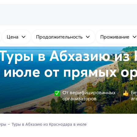
Цена
Продолжительность
Проживание
Туры в Абхазию из
 июле от
прямых
ор
От верифицированных
Бе
организаторов
аг
уры
Туры в Абхазию из Краснодара в июле 