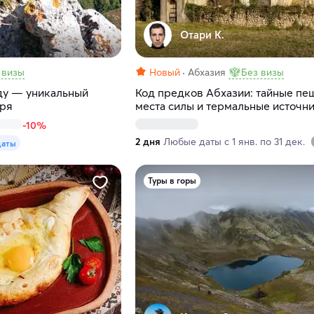
Отари К.
 визы
Новый
Абхазия
Без визы
уду — уникальный
Код предков Абхазии: тайные пе
оря
места силы и термальные источн
-10%
2 дня
Любые даты с 1 янв. по 31 дек.
даты
Туры в горы