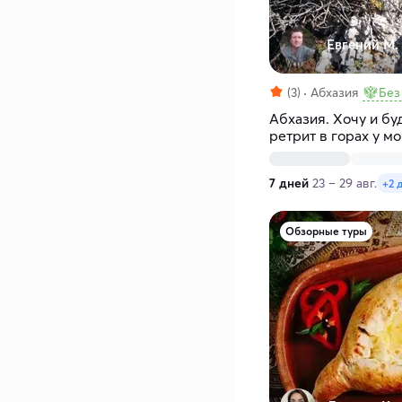
Евгений М.
(3)
Абхазия
Без
Абхазия. Хочу и б
ретрит в горах у м
7 дней
23 – 29 авг.
+2 
Обзорные туры