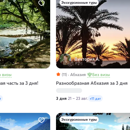
Экскурсионные туры
.
Виктория А.
з визы
(11)
Абхазия
Без визы
я часть за 3 дня!
Разнообразная Абхазия за 3 дня
3 дня
21 – 23 авг.
т
+11 дат
Экскурсионные туры