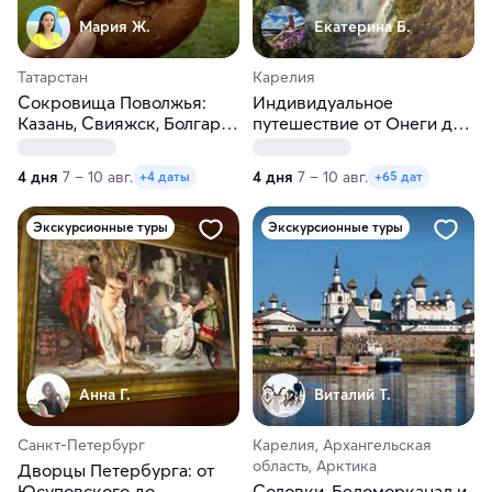
Мария Ж.
Екатерина Б.
Татарстан
Карелия
Сокровища Поволжья:
Индивидуальное
Казань, Свияжск, Болгар.
путешествие от Онеги до
Автобусный тур из Перми
Ладоги в любые даты
4 дня
7 – 10 авг.
4 дня
7 – 10 авг.
+4 даты
+65 дат
Экскурсионные туры
Экскурсионные туры
Анна Г.
Виталий Т.
Санкт-Петербург
Карелия, Архангельская
область, Арктика
Дворцы Петербурга: от
Юсуповского до
Соловки, Беломорканал и