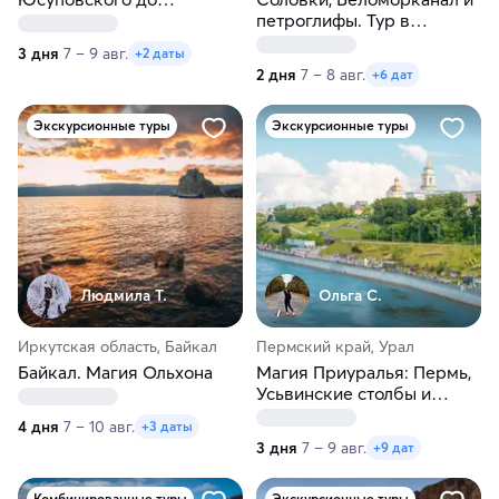
Шуваловского
петроглифы. Тур в
Карелию и Архангельскую
3 дня
7 – 9 авг.
+2 даты
область
2 дня
7 – 8 авг.
+6 дат
Экскурсионные туры
Экскурсионные туры
Людмила Т.
Ольга С.
Иркутская область, Байкал
Пермский край, Урал
Байкал. Магия Ольхона
Магия Приуралья: Пермь,
Усьвинские столбы и
Хохловка
4 дня
7 – 10 авг.
+3 даты
3 дня
7 – 9 авг.
+9 дат
Комбинированные туры
Экскурсионные туры