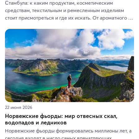
Стамбула: к каким продуктам, косметическим 
средствам, текстильным и ремесленным изделиям 
стоит присмотреться и где их искать. От ароматного 
кофе, специй и сладостей до мозаичных ламп, 
керамики и изделий из кожи на турецких рынках и в 
аутентичных лавках — в подарок близким или себе на 
память о путешествии.
22 июня 2026
Норвежские фьорды: мир отвесных скал,
водопадов и ледников
Норвежские фьорды формировались миллионы лет, а 
сегодня входят в число самых впечатляющих 