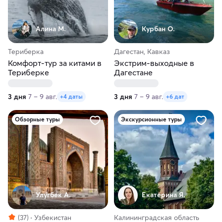
Алина М.
Курбан О.
Териберка
Дагестан, Кавказ
Комфорт-тур за китами в
Экстрим-выходные в
Териберке
Дагестане
3 дня
7 – 9 авг.
3 дня
7 – 9 авг.
+4 даты
+6 дат
Обзорные туры
Экскурсионные туры
Улугбек А.
Екатерина Я.
(37)
Узбекистан
Калининградская область