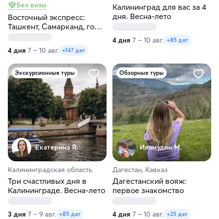
Без визы
Калининград для вас за 4
дня. Весна-лето
Восточный экспресс:
Ташкент, Самарканд, горы,
Чимган за 4 дня
4 дня
7 – 10 авг.
+85 дат
4 дня
7 – 10 авг.
+147 дат
Экскурсионные туры
Обзорные туры
Екатерина Я.
Иламудин М.
Калининградская область
Дагестан, Кавказ
Три счастливых дня в
Дагестанский вояж:
Калининграде. Весна-лето
первое знакомство
3 дня
7 – 9 авг.
4 дня
7 – 10 авг.
+85 дат
+25 дат