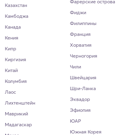
Фарерские острова
Казахстан
Фиджи
Камбоджа
Филиппины
Канада
Франция
Кения
Хорватия
Кипр
Черногория
Киргизия
Чили
Китай
Швейцария
Колумбия
Шри-Ланка
Лаос
Эквадор
Лихтенштейн
Эфиопия
Маврикий
ЮАР
Мадагаскар
Южная Корея