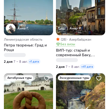
Анна Г.
Анар Р.
Ленинградская область
(28)
Азербайджан
Без визы
Петра творенье: Град и
Роща
ВИП-тур: старый и
современный Баку,
Розовое озеро, Агатовые
2 дня
7 – 8 авг.
+1 дата
горы и Бешбармаг
2 дня
7 – 8 авг.
+41 дата
Автобусные туры
Экскурсионные туры