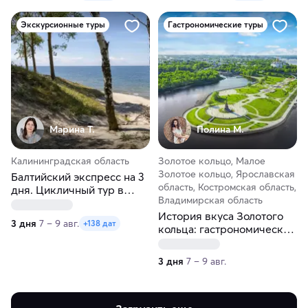
Экскурсионные туры
Гастрономические туры
Марина Т.
Полина М.
Калининградская область
Золотое кольцо, Малое
Золотое кольцо, Ярославская
Балтийский экспресс на 3
область, Костромская область,
дня. Цикличный тур в
Владимирская область
Калининград
История вкуса Золотого
3 дня
7 – 9 авг.
+138 дат
кольца: гастрономическое
путешествие из Москвы
3 дня
7 – 9 авг.