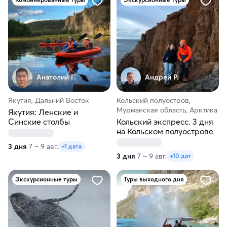
Анатолий Г.
Андрей Р.
Якутия, Дальний Восток
Кольский полуостров,
Мурманская область, Арктика
Якутия: Ленские и
Синские столбы
Кольский экспресс. 3 дня
на Кольском полуострове
3 дня
7 – 9 авг.
+1 дата
3 дня
7 – 9 авг.
+10 дат
Экскурсионные туры
Туры выходного дня