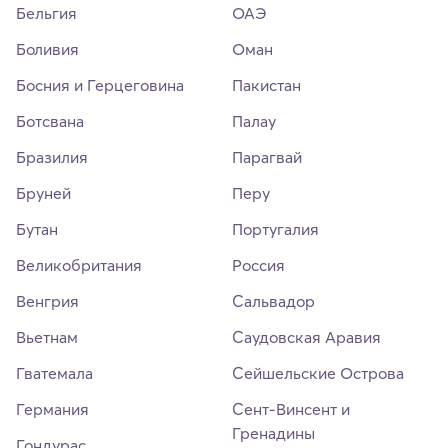
Бельгия
ОАЭ
Боливия
Оман
Босния и Герцеговина
Пакистан
Ботсвана
Палау
Бразилия
Парагвай
Бруней
Перу
Бутан
Португалия
Великобритания
Россия
Венгрия
Сальвадор
Вьетнам
Саудовская Аравия
Гватемала
Сейшельские Острова
Германия
Сент-Винсент и
Гренадины
Гондурас