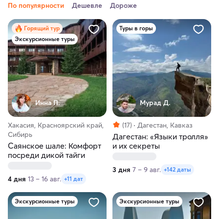
По популярности
Дешевле
Дороже
Горящий тур
Туры в горы
Экскурсионные туры
Инна П.
Мурад Д.
Хакасия, Красноярский край,
(17)
Дагестан, Кавказ
Сибирь
Дагестан: «Языки тролля»
Саянское шале: Комфорт
и их секреты
посреди дикой тайги
3 дня
7 – 9 авг.
+142 даты
4 дня
13 – 16 авг.
+11 дат
Экскурсионные туры
Экскурсионные туры