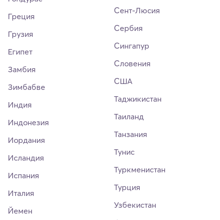
Сент-Люсия
Греция
Сербия
Грузия
Сингапур
Египет
Словения
Замбия
США
Зимбабве
Таджикистан
Индия
Таиланд
Индонезия
Танзания
Иордания
Тунис
Исландия
Туркменистан
Испания
Турция
Италия
Узбекистан
Йемен