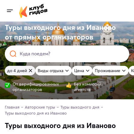
Туры выходного дня из Иваново
от
прямых
организаторов
Куда поедем?
до 4 дней
Виды отдыха
Цена
Проживание
К
От верифицированных
Без комиссий
организаторов
агентств
Главная
Авторские туры
Туры выходного дня
Туры выходного дня из Иваново
Туры выходного дня из Иваново