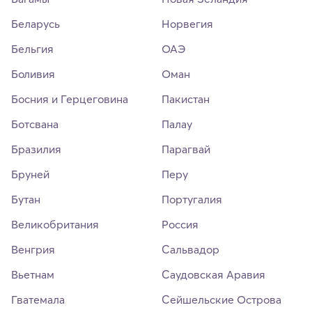
Беларусь
Норвегия
Бельгия
ОАЭ
Боливия
Оман
Босния и Герцеговина
Пакистан
Ботсвана
Палау
Бразилия
Парагвай
Бруней
Перу
Бутан
Португалия
Великобритания
Россия
Венгрия
Сальвадор
Вьетнам
Саудовская Аравия
Гватемала
Сейшельские Острова