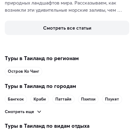
природных ландшафтов мира. Рассказываем, как 
возникли эти удивительные морские заливы, чем 
знаменит «Король фьордов», где находятся самые 
живописные смотровые площадки и какие точки 
Смотреть все статьи
включить в маршрут по Норвегии.
Туры в Таиланд по регионам
Остров Ко Чанг
Туры в Таиланд по городам
Бангкок
Краби
Паттайя
Пхипхи
Пхукет
Смотреть еще
Туры в Таиланд по видам отдыха