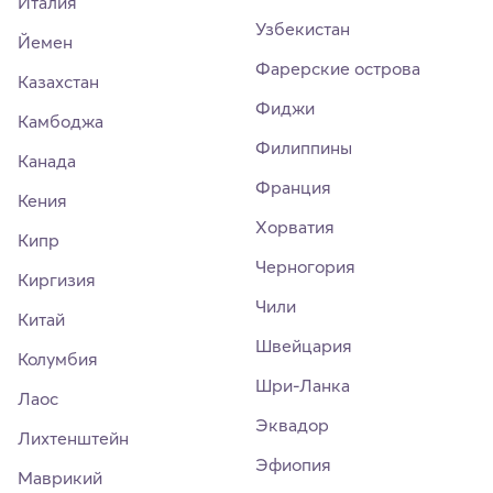
Италия
Узбекистан
Йемен
Фарерские острова
Казахстан
Фиджи
Камбоджа
Филиппины
Канада
Франция
Кения
Хорватия
Кипр
Черногория
Киргизия
Чили
Китай
Швейцария
Колумбия
Шри-Ланка
Лаос
Эквадор
Лихтенштейн
Эфиопия
Маврикий