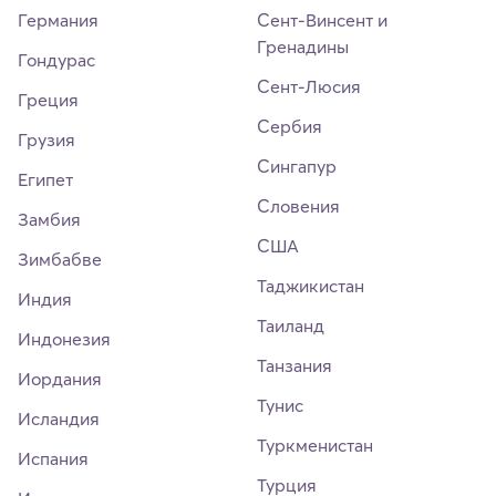
Германия
Сент-Винсент и
Гренадины
Гондурас
Сент-Люсия
Греция
Сербия
Грузия
Сингапур
Египет
Словения
Замбия
США
Зимбабве
Таджикистан
Индия
Таиланд
Индонезия
Танзания
Иордания
Тунис
Исландия
Туркменистан
Испания
Турция