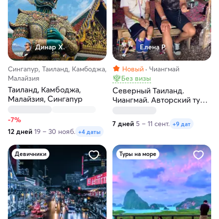
Динар Х.
Елена Р.
Сингапур, Таиланд, Камбоджа,
Новый
Чиангмай
Малайзия
Без визы
Таиланд, Камбоджа,
Северный Таиланд.
Малайзия, Сингапур
Чиангмай. Авторский тур-
экспедиция по пяти
северным городам
-7%
7 дней
5 – 11 сент.
+9 дат
12 дней
19 – 30 нояб.
+4 даты
Девичники
Туры на море