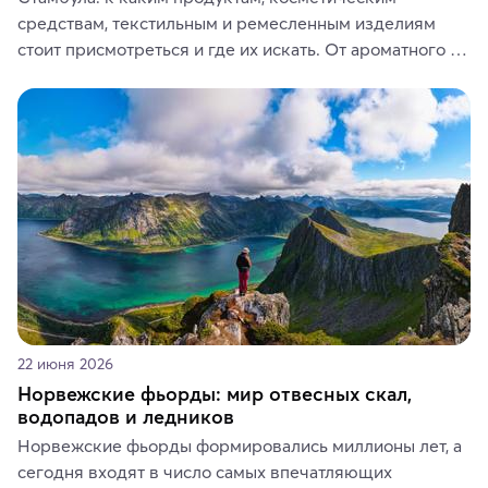
средствам, текстильным и ремесленным изделиям 
стоит присмотреться и где их искать. От ароматного 
кофе, специй и сладостей до мозаичных ламп, 
керамики и изделий из кожи на турецких рынках и в 
аутентичных лавках — в подарок близким или себе на 
память о путешествии.
22 июня 2026
Норвежские фьорды: мир отвесных скал,
водопадов и ледников
Норвежские фьорды формировались миллионы лет, а 
сегодня входят в число самых впечатляющих 