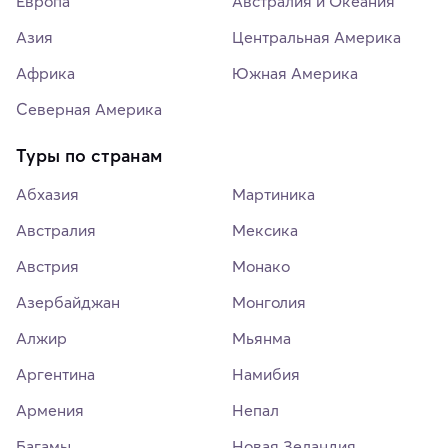
Европа
Австралия и Океания
Азия
Центральная Америка
Африка
Южная Америка
Северная Америка
Туры по странам
Абхазия
Мартиника
Австралия
Мексика
Австрия
Монако
Азербайджан
Монголия
Алжир
Мьянма
Аргентина
Намибия
Армения
Непал
Багамы
Новая Зеландия