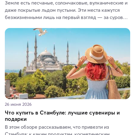
Земле есть песчаные, солончаковые, вулканические и 
даже покрытые льдом пустыни. Эти места кажутся 
безжизненными лишь на первый взгляд — за суровой 
красотой скрываются древние культуры, редкие 
животные и маршруты, которые дарят одни из самых 
ярких впечатлений от путешествий.
26 июня 2026
Что купить в Стамбуле: лучшие сувениры и
подарки
В этом обзоре рассказываем, что привезти из 
Стамбула: к каким продуктам, косметическим 