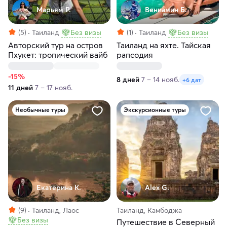
Марьям Р.
Вениамин Б.
(5)
Таиланд
Без визы
(1)
Таиланд
Без визы
Авторский тур на остров
Таиланд на яхте. Тайская
Пхукет: тропический вайб
рапсодия
-15%
8 дней
7 – 14 нояб.
+6 дат
11 дней
7 – 17 нояб.
Необычные туры
Экскурсионные туры
Екатерина К.
Alex G.
(9)
Таиланд, Лаос
Таиланд, Камбоджа
Без визы
Путешествие в Северный