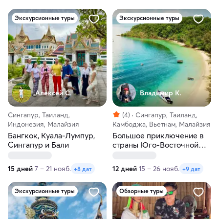
Экскурсионные туры
Экскурсионные туры
Алексей С.
Владимир К.
Сингапур, Таиланд,
(4)
Сингапур, Таиланд,
Индонезия, Малайзия
Камбоджа, Вьетнам, Малайзия
Бангкок, Куала-Лумпур,
Большое приключение в
Сингапур и Бали
страны Юго-Восточной
Азии
15 дней
7 – 21 нояб.
12 дней
15 – 26 нояб.
+8 дат
+9 дат
Экскурсионные туры
Обзорные туры