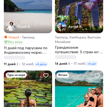
Юрий Б.
Артур К.
Новый
Таиланд
Таиланд, Камбоджа, Вьетнам,
Без визы
Малайзия
Грандиозное
11 дней под парусами по
путешествие: 5 стран юго-
Андаманскому морю:
восточной Азии
Пхукет, Краби, Пхи-Пхи и
острова мечты
14 дней
4 – 17 нояб.
+6 дат
11 дней
2 – 12 нояб.
+4 даты
Туры на море
Яхтинг