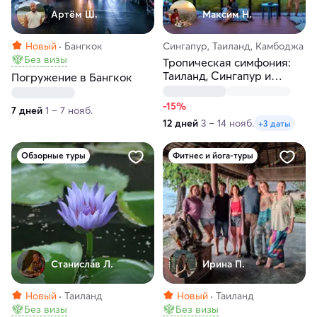
Артём Ш.
Максим H.
Новый
Бангкок
Сингапур, Таиланд, Камбоджа
Без визы
Тропическая симфония:
Таиланд, Сингапур и
Погружение в Бангкок
Камбоджа!
-15%
7 дней
1 – 7 нояб.
12 дней
3 – 14 нояб.
+3 даты
Обзорные туры
Фитнес и йога-туры
Станислав Л.
Ирина П.
Новый
Таиланд
Новый
Таиланд
Без визы
Без визы