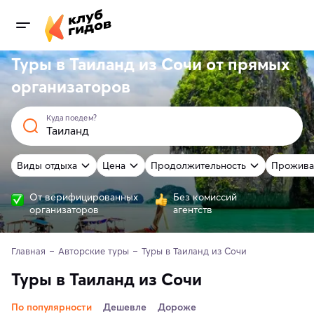
Туры в Таиланд из Сочи от
прямых
организаторов
Куда поедем?
Виды отдыха
Цена
Продолжительность
Прожива
От верифицированных
Без комиссий
организаторов
агентств
Главная
Авторские туры
Туры в Таиланд из Сочи
Туры в Таиланд из Сочи
По популярности
Дешевле
Дороже