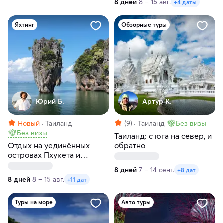
8 дней
8 – 15 авг.
+4 даты
под парусами
Яхтинг
Обзорные туры
Юрий Б.
Артур К.
Новый
Таиланд
(9)
Таиланд
Без визы
Без визы
Таиланд: с юга на север, и
Отдых на уединённых
обратно
островах Пхукета и
Андаманского моря:
8 дней
7 – 14 сент.
+8 дат
маршрут, доступный
8 дней
8 – 15 авг.
+11 дат
только с моря
Туры на море
Авто туры