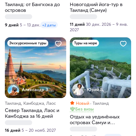
Таиланд: от Бангкока до
Новогодний йога-тур в
островов
Таиланд (Самуи)
11 дней
30 дек. 2026 – 9 янв.
9 дней
5 – 13 дек.
+2 даты
2027
Экскурсионные туры
Туры на море
Александр З.
Юрий Б.
Таиланд, Камбоджа, Лаос
Новый
Таиланд
Без визы
Север Таиланда, Лаос и
Камбоджа за 16 дней
Отдых на уединённых
островах Самуи и
Сиамского залива:
16 дней
5 – 20 нояб. 2027
премиальное путешествие