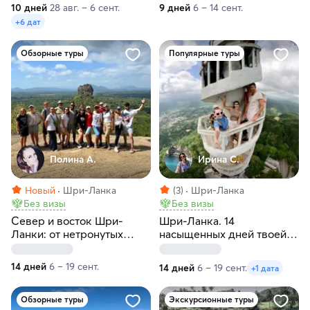
10 дней
28 авг. – 6 сент.
9 дней
6 – 14 сент.
+6 дат
Обзорные туры
Популярные туры
Полина А.
Ирина С.
Новый
Шри-Ланка
(3)
Шри-Ланка
Без визы
Без визы
Север и восток Шри-
Шри-Ланка. 14
Ланки: от нетронутых
насыщенных дней твоей
пляжей до богатого
жизни! Восточные пляжи,
культурного наследия
горы, чай, киты и слоны
14 дней
6 – 19 сент.
14 дней
6 – 19 сент.
+1 дата
Обзорные туры
Экскурсионные туры