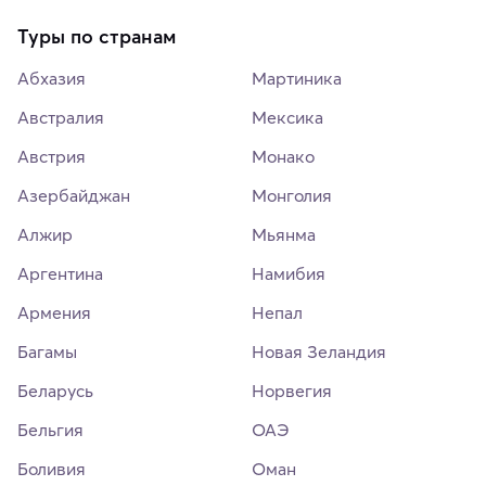
Туры по странам
Абхазия
Мартиника
Австралия
Мексика
Австрия
Монако
Азербайджан
Монголия
Алжир
Мьянма
Аргентина
Намибия
Армения
Непал
Багамы
Новая Зеландия
Беларусь
Норвегия
Бельгия
ОАЭ
Боливия
Оман