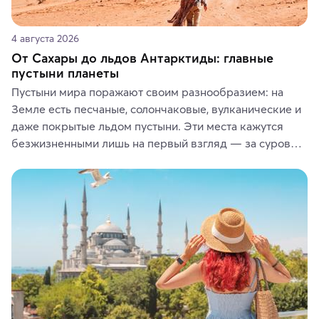
4 августа 2026
От Сахары до льдов Антарктиды: главные
пустыни планеты
Пустыни мира поражают своим разнообразием: на 
Земле есть песчаные, солончаковые, вулканические и 
даже покрытые льдом пустыни. Эти места кажутся 
безжизненными лишь на первый взгляд — за суровой 
красотой скрываются древние культуры, редкие 
животные и маршруты, которые дарят одни из самых 
ярких впечатлений от путешествий.