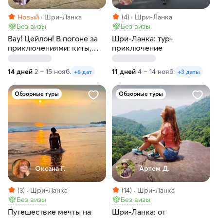
Новый
Шри-Ланка
(4)
Шри-Ланка
Без визы
Без визы
Вау! Цейлон! В погоне за
Шри-Ланка: тур-
приключениями: киты,
приключение
горы, чай и святыни
14 дней
2 – 15 нояб.
11 дней
4 – 14 нояб.
+6 дат
+3 даты
Обзорные туры
Обзорные туры
Оксана Г.
Артем Д.
(3)
Шри-Ланка
(14)
Шри-Ланка
Без визы
Без визы
Путешествие мечты на
Шри-Ланка: от