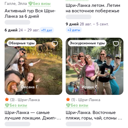
Галле, Элла
Без визы
Шри-Ланка летом. Летим
Активный тур Вся Шри-
на восточное побережье
Ланка за 6 дней
9 дней
28 авг. – 5 сент.
6 дней
24 – 29 авг.
+2 даты
+11 дат
Обзорные туры
Экскурсионные туры
Оксана Г.
Ирина С.
(3)
Шри-Ланка
(1)
Шри-Ланка
Без визы
Без визы
Шри-Ланка — самые
Шри-Ланка. Восточные
лучшие локации. Джип-
пляжи, горы, чай, слоны и
сафари и отдых на океане
киты