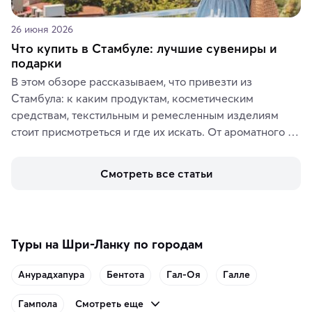
26 июня 2026
Что купить в Стамбуле: лучшие сувениры и
подарки
В этом обзоре рассказываем, что привезти из 
Стамбула: к каким продуктам, косметическим 
средствам, текстильным и ремесленным изделиям 
стоит присмотреться и где их искать. От ароматного 
кофе, специй и сладостей до мозаичных ламп, 
керамики и изделий из кожи на турецких рынках и в 
Смотреть все статьи
аутентичных лавках — в подарок близким или себе на 
память о путешествии.
Туры на Шри-Ланку по городам
Анурадхапура
Бентота
Гал-Оя
Галле
Смотреть еще
Гампола