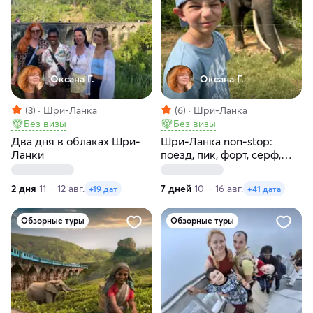
Оксана Г.
Оксана Г.
(3)
Шри-Ланка
(6)
Шри-Ланка
Без визы
Без визы
Два дня в облаках Шри-
Шри-Ланка non-stop:
Ланки
поезд, пик, форт, серф,
слоны и черепахи!
2 дня
11 – 12 авг.
7 дней
10 – 16 авг.
+19 дат
+41 дата
Обзорные туры
Обзорные туры