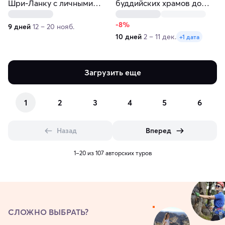
Шри-Ланку с личными
буддийских храмов до
разборами судьбы
сафари и отдыха на пляже
за 10 дней
-8%
9 дней
12 – 20 нояб.
10 дней
2 – 11 дек.
+1 дата
Загрузить еще
1
2
3
4
5
6
Назад
Вперед
1–20 из 107 авторских туров
СЛОЖНО ВЫБРАТЬ?