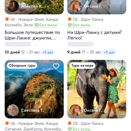
Алексей К.
Оксана Г.
(4)
Нувара-Элия, Канди,
(3)
Шри-Ланка
Коломбо, Элла
Без визы
Без визы
Большое путешествие по
На Шри-Ланку с детьми?
Шри-Ланке: джунгли,
Легко!
храмы и океан
10 дней
12 – 21 авг.
9 дней
17 – 25 авг.
+5 дат
+5 дат
Обзорные туры
Туры на море
Светлана Т.
Оксана Г.
(4)
Нувара-Элия, Канди,
(3)
Шри-Ланка
Сигирия, Дамбулла, Коломбо,
Без визы