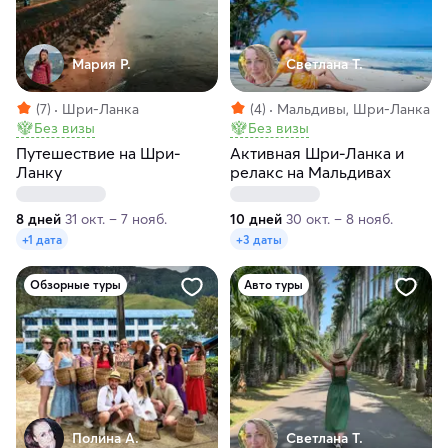
Мария Р.
Светлана Т.
(7)
Шри-Ланка
(4)
Мальдивы, Шри-Ланка
Без визы
Без визы
Путешествие на Шри-
Активная Шри-Ланка и
Ланку
релакс на Мальдивах
8 дней
31 окт. – 7 нояб.
10 дней
30 окт. – 8 нояб.
+1 дата
+3 даты
Обзорные туры
Авто туры
Полина А.
Светлана Т.