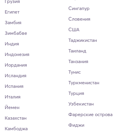
Грузия
Сингапур
Египет
Словения
Замбия
США
Зимбабве
Таджикистан
Индия
Таиланд
Индонезия
Танзания
Иордания
Тунис
Исландия
Туркменистан
Испания
Турция
Италия
Узбекистан
Йемен
Фарерские острова
Казахстан
Фиджи
Камбоджа