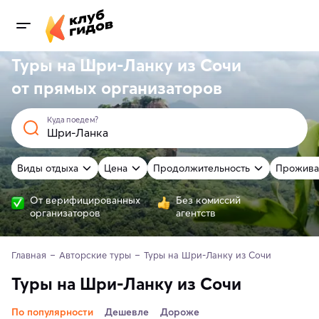
Туры на Шри-Ланку из Сочи
от
прямых
организаторов
Куда поедем?
Виды отдыха
Цена
Продолжительность
Прожива
От верифицированных
Без комиссий
организаторов
агентств
Главная
Авторские туры
Туры на Шри-Ланку из Сочи
Туры на Шри-Ланку из Сочи
По популярности
Дешевле
Дороже