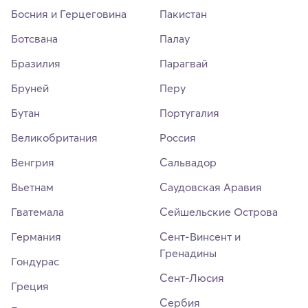
Босния и Герцеговина
Пакистан
Ботсвана
Палау
Бразилия
Парагвай
Бруней
Перу
Бутан
Португалия
Великобритания
Россия
Венгрия
Сальвадор
Вьетнам
Саудовская Аравия
Гватемала
Сейшельские Острова
Германия
Сент-Винсент и
Гренадины
Гондурас
Сент-Люсия
Греция
Сербия