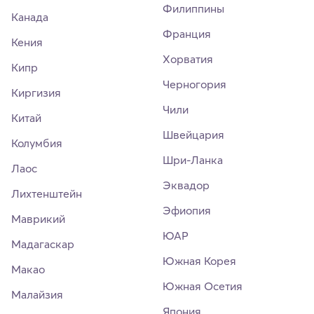
Филиппины
Канада
Франция
Кения
Хорватия
Кипр
Черногория
Киргизия
Чили
Китай
Швейцария
Колумбия
Шри-Ланка
Лаос
Эквадор
Лихтенштейн
Эфиопия
Маврикий
ЮАР
Мадагаскар
Южная Корея
Макао
Южная Осетия
Малайзия
Япония