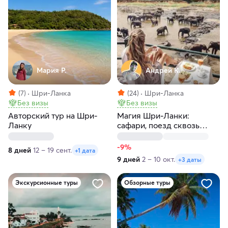
Мария Р.
Андрей К.
(7)
Шри-Ланка
(24)
Шри-Ланка
Без визы
Без визы
Авторский тур на Шри-
Магия Шри-Ланки:
Ланку
сафари, поезд сквозь
джунгли, чайные холмы и
отдых у океана
-9%
8 дней
12 – 19 сент.
+1 дата
9 дней
2 – 10 окт.
+3 даты
Экскурсионные туры
Обзорные туры