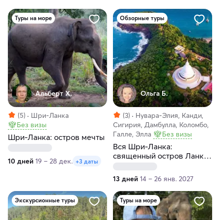
Туры на море
Обзорные туры
Альберт Х.
Ольга Б.
(5)
Шри-Ланка
(3)
Нувара-Элия, Канди,
Без визы
Сигирия, Дамбулла, Коломбо,
Галле, Элла
Без визы
Шри-Ланка: остров мечты
Вся Шри-Ланка:
священный остров Ланка,
10 дней
19 – 28 дек.
+3 даты
где Будда шепчет ветру
13 дней
14 – 26 янв. 2027
Экскурсионные туры
Туры на море