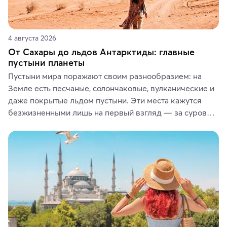
4 августа 2026
От Сахары до льдов Антарктиды: главные
пустыни планеты
Пустыни мира поражают своим разнообразием: на 
Земле есть песчаные, солончаковые, вулканические и 
даже покрытые льдом пустыни. Эти места кажутся 
безжизненными лишь на первый взгляд — за суровой 
красотой скрываются древние культуры, редкие 
животные и маршруты, которые дарят одни из самых 
ярких впечатлений от путешествий.