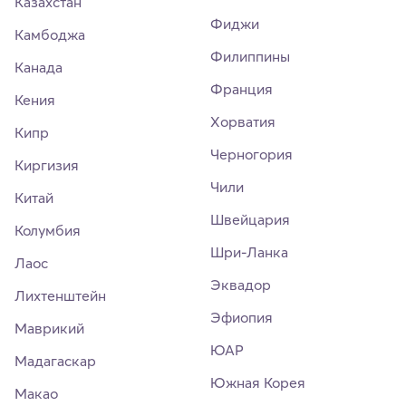
Казахстан
Фиджи
Камбоджа
Филиппины
Канада
Франция
Кения
Хорватия
Кипр
Черногория
Киргизия
Чили
Китай
Швейцария
Колумбия
Шри-Ланка
Лаос
Эквадор
Лихтенштейн
Эфиопия
Маврикий
ЮАР
Мадагаскар
Южная Корея
Макао