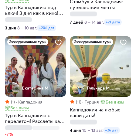
Стамбул и Каппадокия:
Тур в Каппадокию под
путешествие мечты
ключ! 3 дня как в кино!
Любые даты
7 дней
8 – 14 авг.
+21 дата
3 дня
8 – 10 авг.
+206 дат
Экскурсионные туры
Экскурсионные туры
Екатерина М.
Гульнара М.
(1)
Каппадокия
(11)
Турция
Без визы
Без визы
Каппадокия на любые
Тур в Каппадокию с
ваши даты!
перелетом! Рассветы как
в кино! Любые даты
4 дня
10 – 13 авг.
+26 дат
-7%