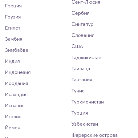
Сент-Люсия
Греция
Сербия
Грузия
Сингапур
Египет
Словения
Замбия
США
Зимбабве
Таджикистан
Индия
Таиланд
Индонезия
Танзания
Иордания
Тунис
Исландия
Туркменистан
Испания
Турция
Италия
Узбекистан
Йемен
Фарерские острова