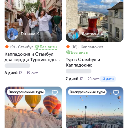
Татьяна К.
Светлана Х.
(9)
Стамбул
Без визы
(16)
Каппадокия
Без визы
Каппадокия и Стамбул:
два сердца Турции, одно
Тур в Стамбул и
путешествие
Каппадокию
8 дней
12 – 19 окт.
7 дней
17 – 23 окт.
+3 даты
Экскурсионные туры
Экскурсионные туры