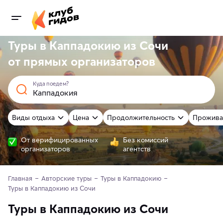
Туры в Каппадокию из Сочи
от
прямых
организаторов
Куда поедем?
Виды отдыха
Цена
Продолжительность
Прожива
От верифицированных
Без комиссий
организаторов
агентств
Главная
Авторские туры
Туры в Каппадокию
Туры в Каппадокию из Сочи
Туры в Каппадокию из Сочи