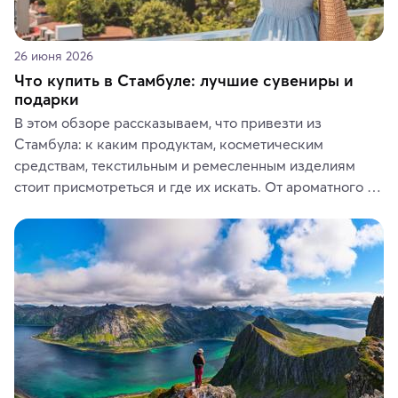
26 июня 2026
Что купить в Стамбуле: лучшие сувениры и
подарки
В этом обзоре рассказываем, что привезти из 
Стамбула: к каким продуктам, косметическим 
средствам, текстильным и ремесленным изделиям 
стоит присмотреться и где их искать. От ароматного 
кофе, специй и сладостей до мозаичных ламп, 
керамики и изделий из кожи на турецких рынках и в 
аутентичных лавках — в подарок близким или себе на 
память о путешествии.