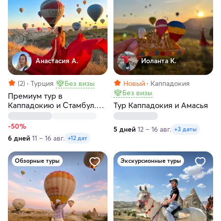
Анастасия А.
Иоланта К.
(2)
Турция
Без визы
Новый
Каппадокия
Без визы
Премиум тур в
Каппадокию и Стамбул.
Тур Каппадокия и Амасья
Приватная яхта на
Босфоре
-50%
5 дней
12 – 16 авг.
+3 даты
6 дней
11 – 16 авг.
+12 дат
Обзорные туры
Экскурсионные туры