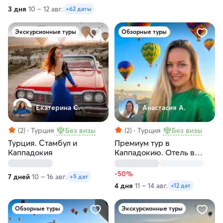
3 дня
10 – 12 авг.
+62 даты
Экскурсионные туры
Обзорные туры
Екатерина С.
Анастасия А.
(2)
Турция
Без визы
(2)
Турция
Без визы
Турция. Стамбул и
Премиум тур в
Каппадокия
Каппадокию. Отель в
пещере, конная прогулка,
подземный город
-50%
7 дней
10 – 16 авг.
+5 дат
4 дня
11 – 14 авг.
+12 дат
Обзорные туры
Экскурсионные туры