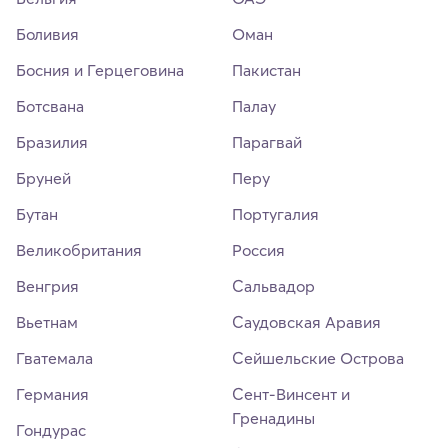
Боливия
Оман
Босния и Герцеговина
Пакистан
Ботсвана
Палау
Бразилия
Парагвай
Бруней
Перу
Бутан
Португалия
Великобритания
Россия
Венгрия
Сальвадор
Вьетнам
Саудовская Аравия
Гватемала
Сейшельские Острова
Германия
Сент-Винсент и
Гренадины
Гондурас