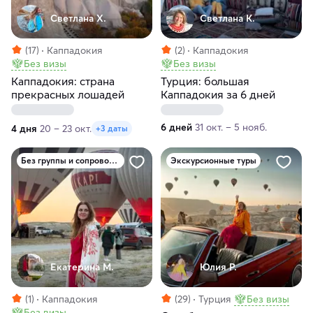
Светлана Х.
Светлана К.
(17)
Каппадокия
(2)
Каппадокия
Без визы
Без визы
Каппадокия: страна
Турция: большая
прекрасных лошадей
Каппадокия за 6 дней
6 дней
31 окт. – 5 нояб.
4 дня
20 – 23 окт.
+3 даты
Без группы и сопровождения
Экскурсионные туры
Екатерина М.
Юлия Р.
(1)
Каппадокия
(29)
Турция
Без визы
Без визы