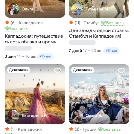
Ольга С.
Гульнара М.
(6)
Каппадокия
(11)
Стамбул
Без визы
Без визы
Две звезды одной страны:
Каппадокия: путешествие
Стамбул и Каппадокия!
сквозь облака и время
7 дней
17 – 23 авг.
+17 дат
3 дня
14 – 16 авг.
+15 дат
Девичники
Девичники
Екатерина М.
Ольга Б.
(1)
Каппадокия
(3)
Турция
Без визы