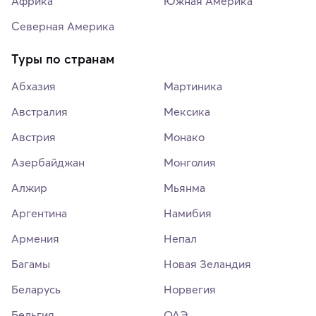
Африка
Южная Америка
Северная Америка
Туры по странам
Абхазия
Мартиника
Австралия
Мексика
Австрия
Монако
Азербайджан
Монголия
Алжир
Мьянма
Аргентина
Намибия
Армения
Непал
Багамы
Новая Зеландия
Беларусь
Норвегия
Бельгия
ОАЭ