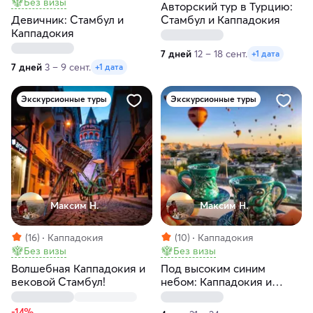
Без визы
Авторский тур в Турцию:
Девичник: Стамбул и
Стамбул и Каппадокия
Каппадокия
7 дней
12 – 18 сент.
+1 дата
7 дней
3 – 9 сент.
+1 дата
Экскурсионные туры
Экскурсионные туры
Максим H.
Максим H.
(16)
Каппадокия
(10)
Каппадокия
Без визы
Без визы
Волшебная Каппадокия и
Под высоким синим
вековой Стамбул!
небом: Каппадокия и
окрестности!
-14%