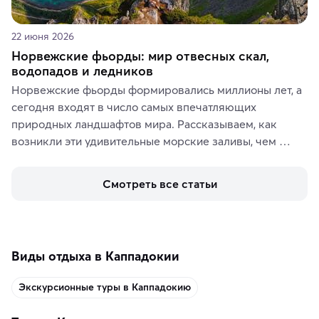
22 июня 2026
Норвежские фьорды: мир отвесных скал,
водопадов и ледников
Норвежские фьорды формировались миллионы лет, а 
сегодня входят в число самых впечатляющих 
природных ландшафтов мира. Рассказываем, как 
возникли эти удивительные морские заливы, чем 
знаменит «Король фьордов», где находятся самые 
живописные смотровые площадки и какие точки 
Смотреть все статьи
включить в маршрут по Норвегии.
Виды отдыха в Каппадокии
Экскурсионные туры в Каппадокию