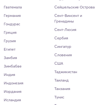
Гватемала
Сейшельские Острова
Германия
Сент-Винсент и
Гренадины
Гондурас
Сент-Люсия
Греция
Сербия
Грузия
Сингапур
Египет
Словения
Замбия
США
Зимбабве
Таджикистан
Индия
Таиланд
Индонезия
Танзания
Иордания
Тунис
Исландия