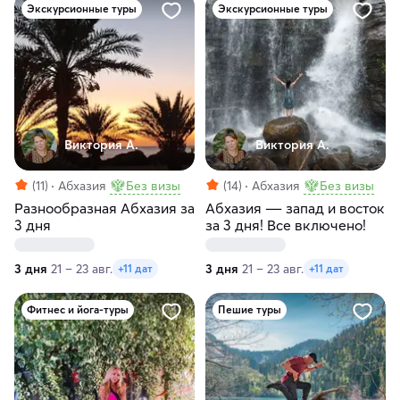
Экскурсионные туры
Экскурсионные туры
Виктория А.
Виктория А.
(11)
Абхазия
Без визы
(14)
Абхазия
Без визы
Разнообразная Абхазия за
Абхазия ― запад и восток
3 дня
за 3 дня! Все включено!
3 дня
21 – 23 авг.
3 дня
21 – 23 авг.
+11 дат
+11 дат
Фитнес и йога-туры
Пешие туры