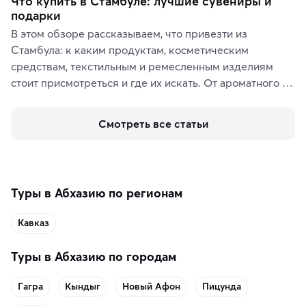
Что купить в Стамбуле: лучшие сувениры и
подарки
В этом обзоре рассказываем, что привезти из 
Стамбула: к каким продуктам, косметическим 
средствам, текстильным и ремесленным изделиям 
стоит присмотреться и где их искать. От ароматного 
кофе, специй и сладостей до мозаичных ламп, 
керамики и изделий из кожи на турецких рынках и в 
Смотреть все статьи
аутентичных лавках — в подарок близким или себе на 
память о путешествии.
Туры в Абхазию по регионам
Кавказ
Туры в Абхазию по городам
Гагра
Кындыг
Новый Афон
Пицунда