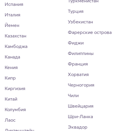
Туркменистан
Испания
Турция
Италия
Узбекистан
Йемен
Фарерские острова
Казахстан
Фиджи
Камбоджа
Филиппины
Канада
Франция
Кения
Хорватия
Кипр
Черногория
Киргизия
Чили
Китай
Швейцария
Колумбия
Шри-Ланка
Лаос
Эквадор
Лихтенштейн