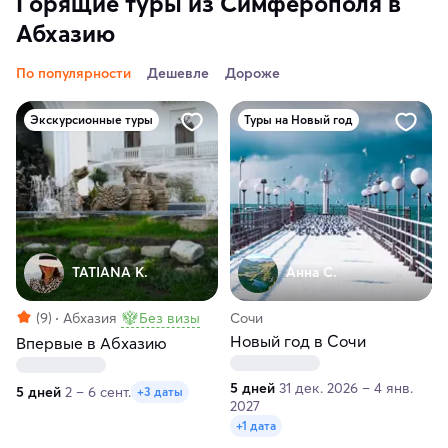
Горящие туры из Симферополя в
Абхазию
По популярности
Дешевле
Дороже
Экскурсионные туры
Туры на Новый год
TATIANA K.
Анна С.
(9)
Абхазия
Без визы
Сочи
Новый год в Сочи
Впервые в Абхазию
5 дней
31 дек. 2026 – 4 янв.
5 дней
2 – 6 сент.
+3 даты
2027
+1 дата