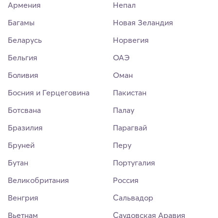
Армения
Непал
Багамы
Новая Зеландия
Беларусь
Норвегия
Бельгия
ОАЭ
Боливия
Оман
Босния и Герцеговина
Пакистан
Ботсвана
Палау
Бразилия
Парагвай
Бруней
Перу
Бутан
Португалия
Великобритания
Россия
Венгрия
Сальвадор
Вьетнам
Саудовская Аравия