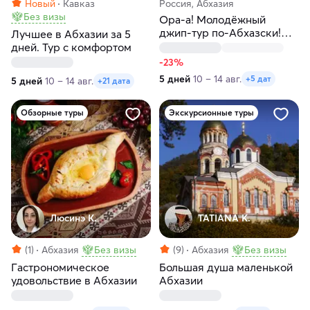
Новый
Кавказ
Россия, Абхазия
Без визы
Ора-а! Молодёжный
джип-тур по-Абхазски!
Лучшее в Абхазии за 5
Вход строго 12+
дней. Тур с комфортом
-23%
5 дней
10 – 14 авг.
+5 дат
5 дней
10 – 14 авг.
+21 дата
Обзорные туры
Экскурсионные туры
Люсинэ К.
TATIANA K.
(1)
Абхазия
Без визы
(9)
Абхазия
Без визы
Гастрономическое
Большая душа маленькой
удовольствие в Абхазии
Абхазии