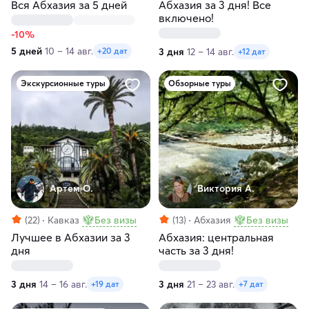
Вся Абхазия за 5 дней
Абхазия за 3 дня! Все
включено!
-10%
5 дней
10 – 14 авг.
3 дня
12 – 14 авг.
+20 дат
+12 дат
Экскурсионные туры
Обзорные туры
Артем О.
Виктория А.
(22)
Кавказ
Без визы
(13)
Абхазия
Без визы
Лучшее в Абхазии за 3
Абхазия: центральная
дня
часть за 3 дня!
3 дня
14 – 16 авг.
3 дня
21 – 23 авг.
+19 дат
+7 дат