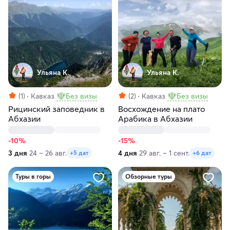
Ульяна К.
Ульяна К.
(1)
Кавказ
Без визы
(2)
Кавказ
Без визы
Рицинский заповедник в
Восхождение на плато
Абхазии
Арабика в Абхазии
-10%
-15%
3 дня
24 – 26 авг.
4 дня
29 авг. – 1 сент.
+5 дат
+6 дат
Туры в горы
Обзорные туры