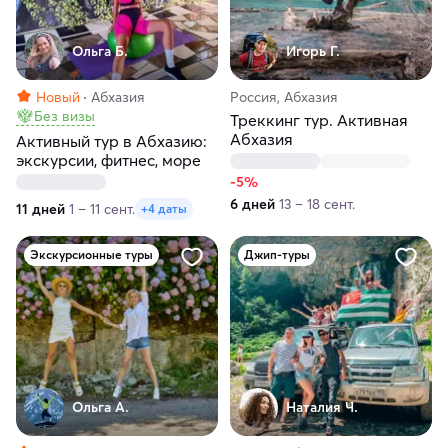
Ольга Б.
Игорь Г.
Новый
Абхазия
Россия, Абхазия
Без визы
Треккинг тур. Активная
Абхазия
Активный тур в Абхазию:
экскурсии, фитнес, море
-5%
6 дней
13 – 18 сент.
11 дней
1 – 11 сент.
+4 даты
Экскурсионные туры
Джип-туры
Ольга А.
Наталия Ч.