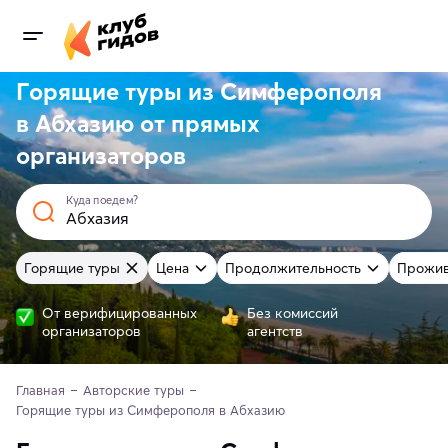
Горящие туры из Симферополя
в Абхазию от
прямых
организаторов
Куда поедем?
Горящие туры
Цена
Продолжительность
Прожив
От верифицированных
Без комиссий
организаторов
агентств
Главная
Авторские туры
Горящие туры из Симферополя в Абхазию