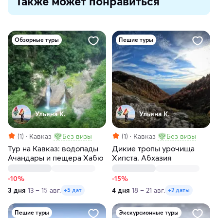
Также может понравиться
Обзорные туры
Пешие туры
Ульяна К.
Ульяна К.
(1)
Кавказ
Без визы
(1)
Кавказ
Без визы
Тур на Кавказ: водопады
Дикие тропы урочища
Ачандары и пещера Хабю
Хипста. Абхазия
-10%
-15%
3 дня
13 – 15 авг.
4 дня
18 – 21 авг.
+5 дат
+2 даты
Пешие туры
Экскурсионные туры