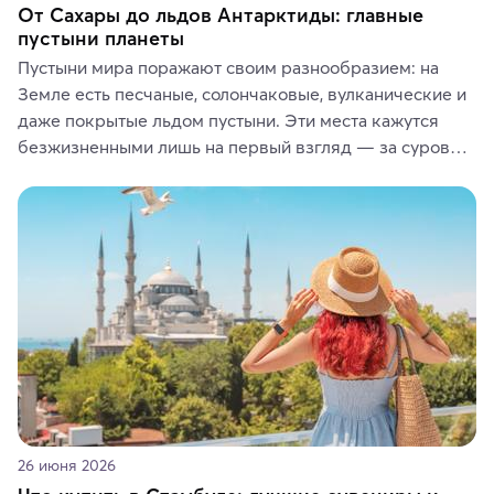
От Сахары до льдов Антарктиды: главные
пустыни планеты
Пустыни мира поражают своим разнообразием: на 
Земле есть песчаные, солончаковые, вулканические и 
даже покрытые льдом пустыни. Эти места кажутся 
безжизненными лишь на первый взгляд — за суровой 
красотой скрываются древние культуры, редкие 
животные и маршруты, которые дарят одни из самых 
ярких впечатлений от путешествий.
26 июня 2026