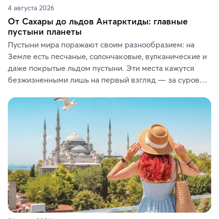
4 августа 2026
От Сахары до льдов Антарктиды: главные
пустыни планеты
Пустыни мира поражают своим разнообразием: на 
Земле есть песчаные, солончаковые, вулканические и 
даже покрытые льдом пустыни. Эти места кажутся 
безжизненными лишь на первый взгляд — за суровой 
красотой скрываются древние культуры, редкие 
животные и маршруты, которые дарят одни из самых 
ярких впечатлений от путешествий.