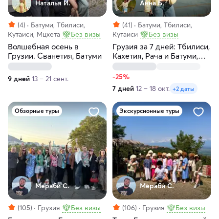
Наталья И.
Анна Б.
(4)
Батуми, Тбилиси,
(41)
Батуми, Тбилиси,
Кутаиси, Мцхета
Без визы
Кутаиси
Без визы
Волшебная осень в
Грузия за 7 дней: Тбилиси,
Грузии. Сванетия, Батуми
Кахетия, Рача и Батуми,
горы, море, хинкали и
вино
-25%
9 дней
13 – 21 сент.
7 дней
12 – 18 окт.
+2 даты
Обзорные туры
Экскурсионные туры
Мераби С.
Мераби С.
(105)
Грузия
Без визы
(106)
Грузия
Без визы