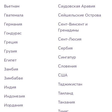
Вьетнам
Саудовская Аравия
Гватемала
Сейшельские Острова
Германия
Сент-Винсент и
Гренадины
Гондурас
Сент-Люсия
Греция
Сербия
Грузия
Сингапур
Египет
Словения
Замбия
США
Зимбабве
Таджикистан
Индия
Таиланд
Индонезия
Танзания
Иордания
Тунис