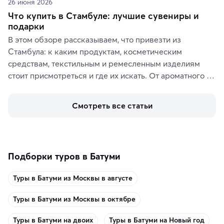
26 июня 2026
Что купить в Стамбуле: лучшие сувениры и
подарки
В этом обзоре рассказываем, что привезти из 
Стамбула: к каким продуктам, косметическим 
средствам, текстильным и ремесленным изделиям 
стоит присмотреться и где их искать. От ароматного 
кофе, специй и сладостей до мозаичных ламп, 
керамики и изделий из кожи на турецких рынках и в 
Смотреть все статьи
аутентичных лавках — в подарок близким или себе на 
память о путешествии.
Подборки туров в Батуми
Туры в Батуми из Москвы в августе
Туры в Батуми из Москвы в октябре
Туры в Батуми на двоих
Туры в Батуми на Новый год