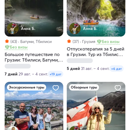
Анна Б.
Анна Б.
(43)
Батуми, Тбилиси
(37)
Грузия
Без визы
Без визы
Отпускотерапия за 5 дней
Большое путешествие по
в Грузии. Тур из Тбилиси в
Грузии: Тбилиси, Батуми,
Батуми
горы, каньоны, море в
5 дней
31 авг. – 4 сент.
+6 дат
мини-группе
7 дней
29 авг. – 4 сент.
+19 дат
Экскурсионные туры
Обзорные туры