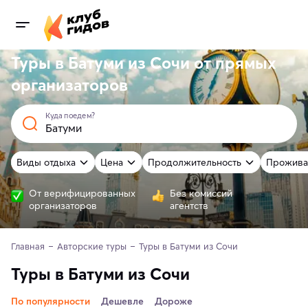
Туры в Батуми из Сочи от
прямых
организаторов
Куда поедем?
Виды отдыха
Цена
Продолжительность
Прожива
От верифицированных
Без комиссий
организаторов
агентств
Главная
Авторские туры
Туры в Батуми из Сочи
Туры в Батуми из Сочи
По популярности
Дешевле
Дороже