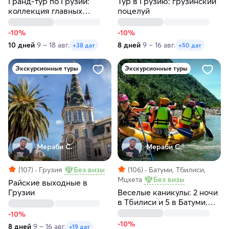
Гранд-тур по Грузии:
Тур в Грузию: грузинский
коллекция главных
поцелуй
жемчужин
-10%
-10%
10 дней
9 – 18 авг.
8 дней
9 – 16 авг.
+38 дат
+50 дат
Экскурсионные туры
Экскурсионные туры
Мераби С.
Мераби С.
(107)
Грузия
Без визы
(106)
Батуми, Тбилиси,
Мцхета
Без визы
Райские выходные в
Грузии
Веселые каникулы: 2 ночи
в Тбилиси и 5 в Батуми.
Экскурсии и море
-10%
-10%
8 дней
9 – 16 авг.
+19 дат