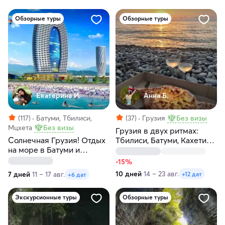
Обзорные туры
Обзорные туры
Екатерина И.
Анна Б.
(117)
Батуми, Тбилиси,
(37)
Грузия
Без визы
Мцхета
Без визы
Грузия в двух ритмах:
Солнечная Грузия! Отдых
Тбилиси, Батуми, Кахетия,
на море в Батуми и
Казбеги, Мцхета и отдых
Тбилиси, Мартвили,
на море
-15%
Аджария и Уплисцихе!
10 дней
14 – 23 авг.
7 дней
11 – 17 авг.
+12 дат
+6 дат
Экскурсионные туры
Обзорные туры