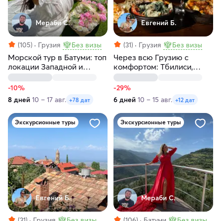
Мераби С.
Евгений Б.
(105)
Грузия
Без визы
(31)
Грузия
Без визы
Морской тур в Батуми: топ
Через всю Грузию с
локации Западной и
комфортом: Тбилиси,
Южной Грузии
Батуми и Кахетия
-10%
-29%
8 дней
10 – 17 авг.
6 дней
10 – 15 авг.
+78 дат
+12 дат
Экскурсионные туры
Экскурсионные туры
Евгений Б.
Мераби С.
(31)
Грузия
Без визы
(106)
Батуми
Без визы