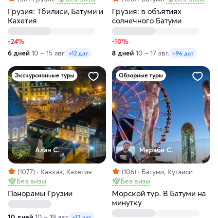
Грузия: Тбилиси, Батуми и
Грузия: в объятиях
Кахетия
солнечного Батуми
-24%
-10%
6 дней
10 – 15 авг.
8 дней
10 – 17 авг.
+12 дат
+96 дат
Экскурсионные туры
Обзорные туры
Алан С.
Мераби С.
(1077)
Кавказ, Кахетия
(106)
Батуми, Кутаиси
Без визы
Без визы
Панорамы Грузии
Морской тур. В Батуми на
минутку
10 дней
10 – 19 авг.
+12 дат