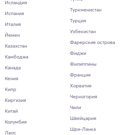
Исландия
Туркменистан
Испания
Турция
Италия
Узбекистан
Йемен
Фарерские острова
Казахстан
Фиджи
Камбоджа
Филиппины
Канада
Франция
Кения
Хорватия
Кипр
Черногория
Киргизия
Чили
Китай
Швейцария
Колумбия
Шри-Ланка
Лаос