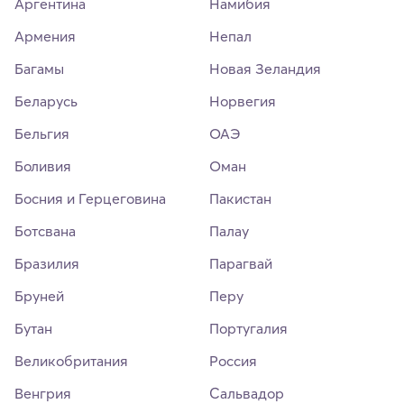
Аргентина
Намибия
Армения
Непал
Багамы
Новая Зеландия
Беларусь
Норвегия
Бельгия
ОАЭ
Боливия
Оман
Босния и Герцеговина
Пакистан
Ботсвана
Палау
Бразилия
Парагвай
Бруней
Перу
Бутан
Португалия
Великобритания
Россия
Венгрия
Сальвадор