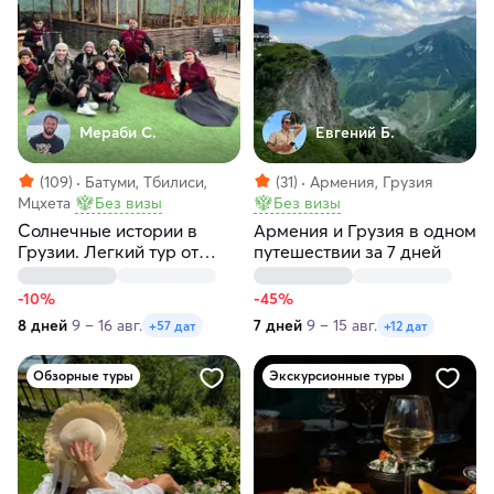
Мераби С.
Евгений Б.
(109)
Батуми, Тбилиси,
(31)
Армения, Грузия
Мцхета
Без визы
Без визы
Солнечные истории в
Армения и Грузия в одном
Грузии. Легкий тур от
путешествии за 7 дней
Тбилиси до Батуми
-10%
-45%
8 дней
9 – 16 авг.
7 дней
9 – 15 авг.
+57 дат
+12 дат
Обзорные туры
Экскурсионные туры