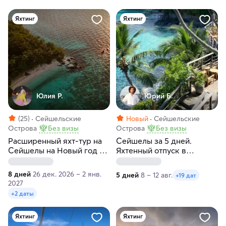
Яхтинг
Яхтинг
Юлия Р.
Юрий Б.
(25)
Сейшельские
Новый
Сейшельские
Острова
Без визы
Острова
Без визы
Расширенный яхт-тур на
Сейшелы за 5 дней.
Сейшелы на Новый год и
Яхтенный отпуск в
Рождество
бирюзовых бухтах
8 дней
26 дек. 2026 – 2 янв.
5 дней
8 – 12 авг.
+19 дат
2027
+2 даты
Яхтинг
Яхтинг