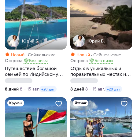
Юрий Б.
Юрий Б.
Новый
Сейшельские
Новый
Сейшельские
Острова
Без визы
Острова
Без визы
Путешествие большой
Отдых в уникальных и
семьей по Индийскому
поразительных местах на
океану на катамаране!
Сейшельских островах
8 дней
8 – 15 авг.
8 дней
8 – 15 авг.
+20 дат
+20 дат
Круизы
Яхтинг