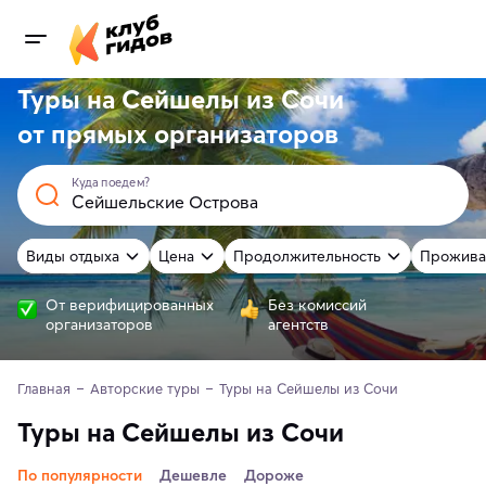
Туры на Сейшелы из Сочи
от
прямых
организаторов
Куда поедем?
Виды отдыха
Цена
Продолжительность
Прожива
От верифицированных
Без комиссий
организаторов
агентств
Главная
Авторские туры
Туры на Сейшелы из Сочи 
Туры на Сейшелы из Сочи
По популярности
Дешевле
Дороже