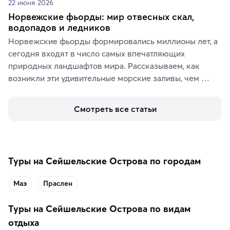
22 июня 2026
Норвежские фьорды: мир отвесных скал,
водопадов и ледников
Норвежские фьорды формировались миллионы лет, а 
сегодня входят в число самых впечатляющих 
природных ландшафтов мира. Рассказываем, как 
возникли эти удивительные морские заливы, чем 
знаменит «Король фьордов», где находятся самые 
живописные смотровые площадки и какие точки 
Смотреть все статьи
включить в маршрут по Норвегии.
Туры на Сейшельские Острова по городам
Маэ
Праслен
Туры на Сейшельские Острова по видам
отдыха