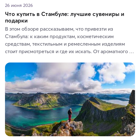
26 июня 2026
Что купить в Стамбуле: лучшие сувениры и
подарки
В этом обзоре рассказываем, что привезти из 
Стамбула: к каким продуктам, косметическим 
средствам, текстильным и ремесленным изделиям 
стоит присмотреться и где их искать. От ароматного 
кофе, специй и сладостей до мозаичных ламп, 
керамики и изделий из кожи на турецких рынках и в 
аутентичных лавках — в подарок близким или себе на 
память о путешествии.