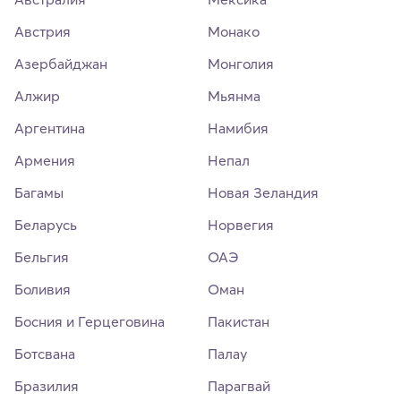
Австрия
Монако
Азербайджан
Монголия
Алжир
Мьянма
Аргентина
Намибия
Армения
Непал
Багамы
Новая Зеландия
Беларусь
Норвегия
Бельгия
ОАЭ
Боливия
Оман
Босния и Герцеговина
Пакистан
Ботсвана
Палау
Бразилия
Парагвай