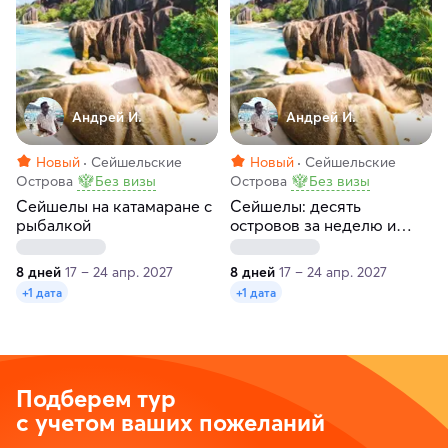
Андрей И.
Андрей И.
Новый
Сейшельские
Новый
Сейшельские
Острова
Без визы
Острова
Без визы
Сейшелы на катамаране с
Сейшелы: десять
рыбалкой
островов за неделю и
рыбалка
8 дней
17 – 24 апр. 2027
8 дней
17 – 24 апр. 2027
+1 дата
+1 дата
Подберем тур
с учетом ваших пожеланий