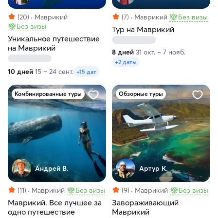
(20)
Маврикий
(7)
Маврикий
Без визы
Без визы
Тур на Маврикий
Уникальное путешествие
на Маврикий
8 дней
31 окт. – 7 нояб.
+2 даты
10 дней
15 – 24 сент.
+15 дат
Комбинированные туры
Обзорные туры
Андрей В.
Артур К.
(11)
Маврикий
Без визы
(9)
Маврикий
Без визы
Маврикий. Все лучшее за
Завораживающий
одно путешествие
Маврикий