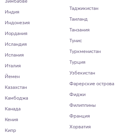
Зимбабве
Таджикистан
Индия
Таиланд
Индонезия
Танзания
Иордания
Тунис
Исландия
Туркменистан
Испания
Турция
Италия
Узбекистан
Йемен
Фарерские острова
Казахстан
Фиджи
Камбоджа
Филиппины
Канада
Франция
Кения
Хорватия
Кипр