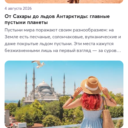
4 августа 2026
От Сахары до льдов Антарктиды: главные
пустыни планеты
Пустыни мира поражают своим разнообразием: на 
Земле есть песчаные, солончаковые, вулканические и 
даже покрытые льдом пустыни. Эти места кажутся 
безжизненными лишь на первый взгляд — за суровой 
красотой скрываются древние культуры, редкие 
животные и маршруты, которые дарят одни из самых 
ярких впечатлений от путешествий.