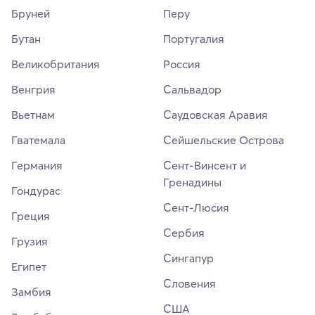
Бруней
Перу
Бутан
Португалия
Великобритания
Россия
Венгрия
Сальвадор
Вьетнам
Саудовская Аравия
Гватемала
Сейшельские Острова
Германия
Сент-Винсент и
Гренадины
Гондурас
Сент-Люсия
Греция
Сербия
Грузия
Сингапур
Египет
Словения
Замбия
США