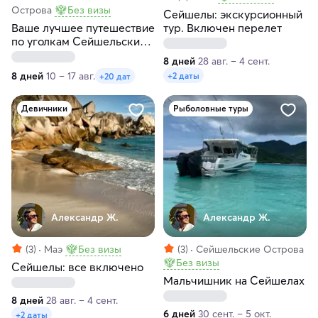
Острова
Без визы
Сейшелы: экскурсионный
Ваше лучшее путешествие
тур. Включен перелет
по уголкам Сейшельских
островов
8 дней
28 авг. – 4 сент.
8 дней
10 – 17 авг.
+2 даты
+20 дат
Девичники
Рыболовные туры
Александр Ж.
Александр Ж.
(3)
Маэ
Без визы
(3)
Сейшельские Острова
Без визы
Сейшелы: все включено
Мальчишник на Сейшелах
8 дней
28 авг. – 4 сент.
6 дней
30 сент. – 5 окт.
+2 даты