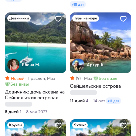
+18 дат
Девичники
Туры на море
Елена М.
Артур К.
Новый
Праслен, Маэ
(9)
Маэ
Без визы
Без визы
Сейшельские острова
Девичник: дочь океана на
Сейшельских островах
11 дней
4 – 14 окт.
+11 дат
8 дней
1 – 8 мая 2027
Круизы
Яхтинг