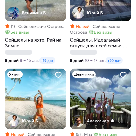
Вениамин Б.
Юрий Б.
(1)
Сейшельские Острова
Новый
Сейшельские
Без визы
Острова
Без визы
Сейшелы на яхте. Рай на
Сейшелы. Идеальный
Земле
отпуск для всей семьи:
увлекательный тур под
парусом
8 дней
8 – 15 авг.
8 дней
10 – 17 авг.
+19 дат
+20 дат
Яхтинг
Девичники
Юрий Б.
Александр Ж.
Новый
Сейшельские
(5)
Маэ
Без визы