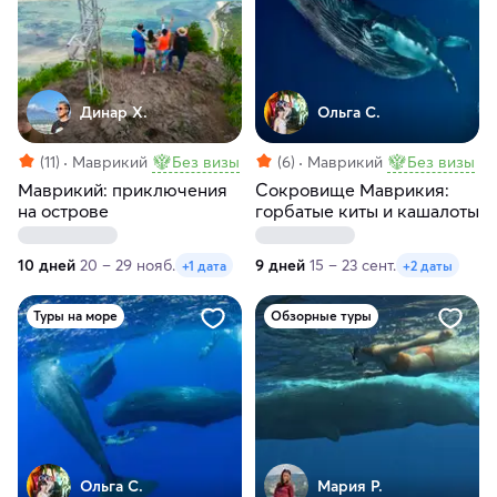
Динар Х.
Ольга С.
(11)
Маврикий
Без визы
(6)
Маврикий
Без визы
Маврикий: приключения
Сокровище Маврикия:
на острове
горбатые киты и кашалоты
10 дней
20 – 29 нояб.
9 дней
15 – 23 сент.
+1 дата
+2 даты
Туры на море
Обзорные туры
Ольга С.
Мария Р.