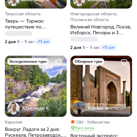
Тверская область
Новгородская область,
Псковская область
Тверь — Торжок:
путешествие по
Великий Новгород, Псков,
государевой дороге
Изборск, Печоры и 3
крепости
2 дня
8 – 9 авг.
+13 дат
2 дня
8 – 9 авг.
+13 дат
Экскурсионные туры
Обзорные туры
Александр К.
Улугбек А.
Карелия
(36)
Узбекистан
Без визы
Вокруг Ладоги за 2 дня:
Рускеала, Петрозаводск,
Восточный экспресс: