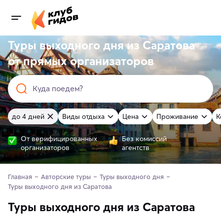
Туры выходного дня из Саратова
от
прямых
организаторов
Куда поедем?
до 4 дней
Виды отдыха
Цена
Проживание
К
От верифицированных
Без комиссий
организаторов
агентств
Главная
Авторские туры
Туры выходного дня
Туры выходного дня из Саратова
Туры выходного дня из Саратова