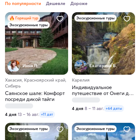
По популярности
Дешевле
Дороже
Горящий тур
Экскурсионные туры
Экскурсионные туры
Инна П.
Екатерина Б.
Хакасия, Красноярский край,
Карелия
Сибирь
Индивидуальное
Саянское шале: Комфорт
путешествие от Онеги до
посреди дикой тайги
Ладоги в любые даты
4 дня
8 – 11 авг.
+64 даты
4 дня
13 – 16 авг.
+11 дат
Экскурсионные туры
Экскурсионные туры