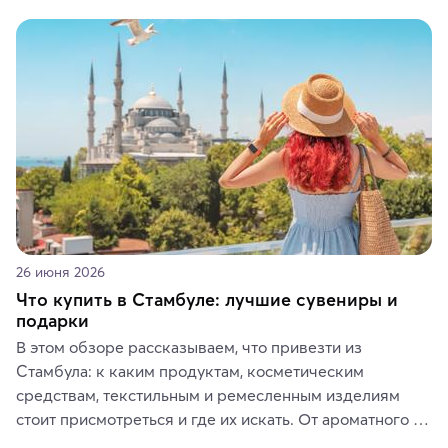
красотой скрываются древние культуры, редкие 
животные и маршруты, которые дарят одни из самых 
ярких впечатлений от путешествий.
26 июня 2026
Что купить в Стамбуле: лучшие сувениры и
подарки
В этом обзоре рассказываем, что привезти из 
Стамбула: к каким продуктам, косметическим 
средствам, текстильным и ремесленным изделиям 
стоит присмотреться и где их искать. От ароматного 
кофе, специй и сладостей до мозаичных ламп, 