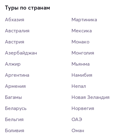
Туры по странам
Абхазия
Мартиника
Австралия
Мексика
Австрия
Монако
Азербайджан
Монголия
Алжир
Мьянма
Аргентина
Намибия
Армения
Непал
Багамы
Новая Зеландия
Беларусь
Норвегия
Бельгия
ОАЭ
Боливия
Оман