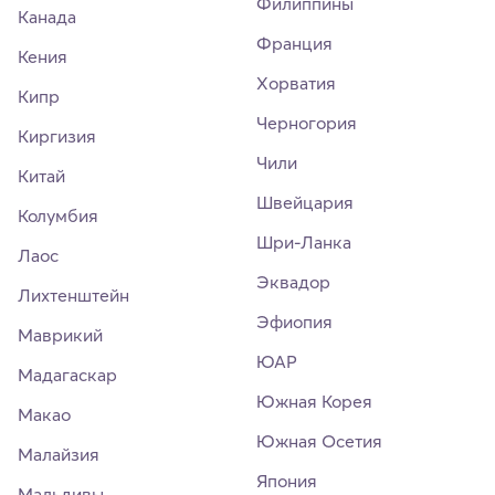
Филиппины
Канада
Франция
Кения
Хорватия
Кипр
Черногория
Киргизия
Чили
Китай
Швейцария
Колумбия
Шри-Ланка
Лаос
Эквадор
Лихтенштейн
Эфиопия
Маврикий
ЮАР
Мадагаскар
Южная Корея
Макао
Южная Осетия
Малайзия
Япония
Мальдивы