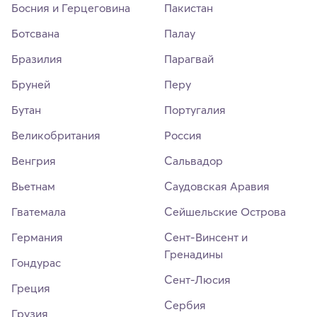
Босния и Герцеговина
Пакистан
Ботсвана
Палау
Бразилия
Парагвай
Бруней
Перу
Бутан
Португалия
Великобритания
Россия
Венгрия
Сальвадор
Вьетнам
Саудовская Аравия
Гватемала
Сейшельские Острова
Германия
Сент-Винсент и
Гренадины
Гондурас
Сент-Люсия
Греция
Сербия
Грузия