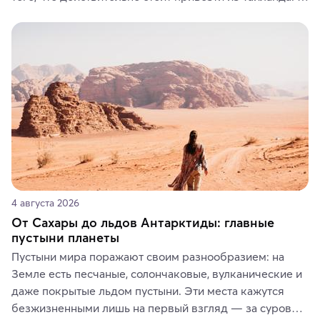
Вы можете выбрать сладости, фрукты, косметические 
средства, одежду, украшения, предметы интерьера 
или сувениры, а мы расскажем, чем они интересны и 
где их купить.
4 августа 2026
От Сахары до льдов Антарктиды: главные
пустыни планеты
Пустыни мира поражают своим разнообразием: на 
Земле есть песчаные, солончаковые, вулканические и 
даже покрытые льдом пустыни. Эти места кажутся 
безжизненными лишь на первый взгляд — за суровой 