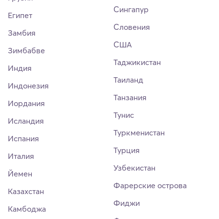
Сингапур
Египет
Словения
Замбия
США
Зимбабве
Таджикистан
Индия
Таиланд
Индонезия
Танзания
Иордания
Тунис
Исландия
Туркменистан
Испания
Турция
Италия
Узбекистан
Йемен
Фарерские острова
Казахстан
Фиджи
Камбоджа