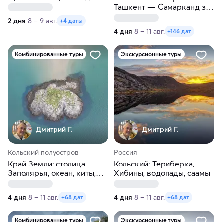
водопад Кивач
Ташкент — Самарканд за
4 дня
2 дня
8 – 9 авг.
+4 даты
4 дня
8 – 11 авг.
+146 дат
Комбинированные туры
Экскурсионные туры
Дмитрий Г.
Дмитрий Г.
Кольский полуостров
Россия
Край Земли: столица
Кольский: Териберка,
Заполярья, океан, киты,
Хибины, водопады, саамы
тундры,водопады
4 дня
8 – 11 авг.
4 дня
8 – 11 авг.
+68 дат
+68 дат
Комбинированные туры
Экскурсионные туры