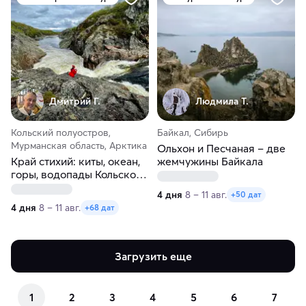
Дмитрий Г.
Людмила Т.
Кольский полуостров,
Байкал, Сибирь
Мурманская область, Арктика
Ольхон и Песчаная – две
Край стихий: киты, океан,
жемчужины Байкала
горы, водопады Кольского
полуострова
4 дня
8 – 11 авг.
+50 дат
4 дня
8 – 11 авг.
+68 дат
Загрузить еще
1
2
3
4
5
6
7