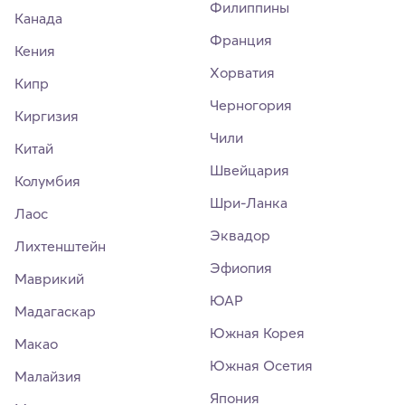
Филиппины
Канада
Франция
Кения
Хорватия
Кипр
Черногория
Киргизия
Чили
Китай
Швейцария
Колумбия
Шри-Ланка
Лаос
Эквадор
Лихтенштейн
Эфиопия
Маврикий
ЮАР
Мадагаскар
Южная Корея
Макао
Южная Осетия
Малайзия
Япония