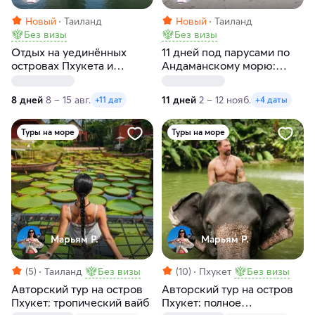
Новый
Таиланд
Новый
Таиланд
Без визы
Без визы
Отдых на уединённых
11 дней под парусами по
островах Пхукета и
Андаманскому морю:
Андаманского моря:
Пхукет, Краби, Пхи-Пхи и
маршрут, доступный
острова мечты
8 дней
8 – 15 авг.
11 дней
2 – 12 нояб.
+11 дат
+4 даты
только с моря
Туры на море
Туры на море
Марьям Р.
Марьям Р.
(5)
Таиланд
Без визы
(10)
Пхукет
Без визы
Авторский тур на остров
Авторский тур на остров
Пхукет: тропический вайб
Пхукет: полное