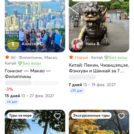
Алексей С.
Нина В.
(6)
Филиппины, Макао,
Новый
Китай
Без визы
Китай
Без визы
Китай: Пекин, Чжанцзяцзе,
Гонконг — Макао —
Фэнхуан и Шанхай за 7
Филиппины
дней
7 дней
13 – 19 фев. 2027
-3%
+15 дат
15 дней
13 – 27 фев. 2027
+6 дат
Туры на море
Экскурсионные туры