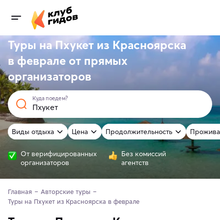
Туры на Пхукет из Красноярска
в феврале от
прямых
организаторов
Куда поедем?
Виды отдыха
Цена
Продолжительность
Прожива
От верифицированных
Без комиссий
организаторов
агентств
Главная
Авторские туры
Туры на Пхукет из Красноярска в феврале