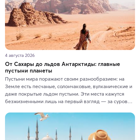
4 августа 2026
От Сахары до льдов Антарктиды: главные
пустыни планеты
Пустыни мира поражают своим разнообразием: на 
Земле есть песчаные, солончаковые, вулканические и 
даже покрытые льдом пустыни. Эти места кажутся 
безжизненными лишь на первый взгляд — за суровой 
красотой скрываются древние культуры, редкие 
животные и маршруты, которые дарят одни из самых 
ярких впечатлений от путешествий.