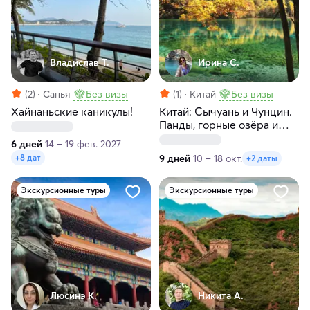
Владислав Т.
Ирина С.
(2)
Санья
Без визы
(1)
Китай
Без визы
Хайнаньские каникулы!
Китай: Сычуань и Чунцин.
Панды, горные озёра и
тибетская культура
6 дней
14 – 19 фев. 2027
9 дней
10 – 18 окт.
+8 дат
+2 даты
Экскурсионные туры
Экскурсионные туры
Люсинэ К.
Никита А.