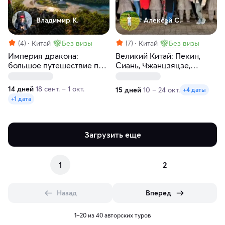
Владимир К.
Алексей С.
(4)
Китай
Без визы
(7)
Китай
Без визы
Империя дракона:
Великий Китай: Пекин,
большое путешествие по
Сиань, Чжанцзяцзе,
лучшим местам Китая
Фэнхуан, Гуйлинь, Яншо,
Хайнань
14 дней
18 сент. – 1 окт.
15 дней
10 – 24 окт.
+4 даты
+1 дата
Загрузить еще
1
2
Назад
Вперед
1–20 из 40 авторских туров