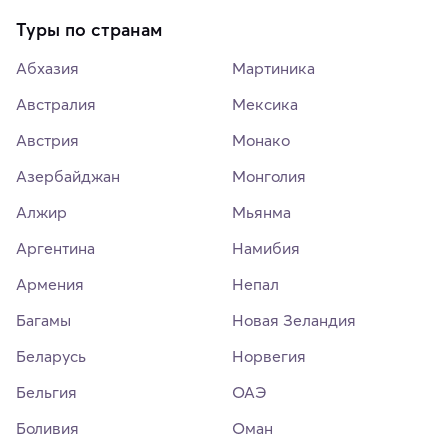
Туры по странам
Абхазия
Мартиника
Австралия
Мексика
Австрия
Монако
Азербайджан
Монголия
Алжир
Мьянма
Аргентина
Намибия
Армения
Непал
Багамы
Новая Зеландия
Беларусь
Норвегия
Бельгия
ОАЭ
Боливия
Оман