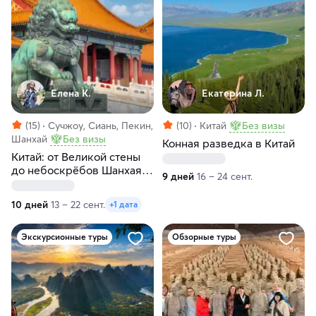
Елена К.
Екатерина Л.
(15)
Сучжоу, Сиань, Пекин,
(10)
Китай
Без визы
Шанхай
Без визы
Конная разведка в Китай
Китай: от Великой стены
до небоскрёбов Шанхая и
9 дней
16 – 24 сент.
гора Хуашань
10 дней
13 – 22 сент.
+1 дата
Экскурсионные туры
Обзорные туры