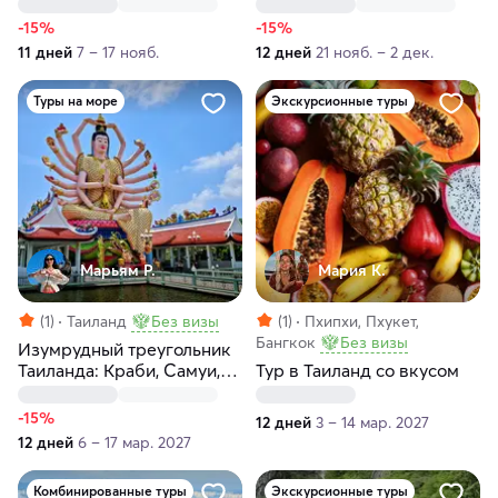
погружение
-15%
-15%
11 дней
7 – 17 нояб.
12 дней
21 нояб. – 2 дек.
Туры на море
Экскурсионные туры
Марьям Р.
Мария К.
(1)
Таиланд
Без визы
(1)
Пхипхи, Пхукет,
Бангкок
Без визы
Изумрудный треугольник
Таиланда: Краби, Самуи,
Тур в Таиланд со вкусом
Чео Лан
-15%
12 дней
3 – 14 мар. 2027
12 дней
6 – 17 мар. 2027
Комбинированные туры
Экскурсионные туры