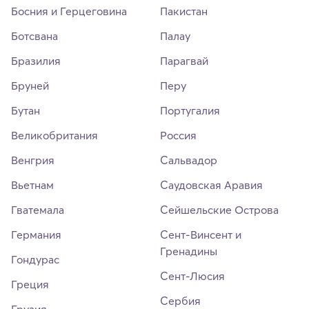
Босния и Герцеговина
Пакистан
Ботсвана
Палау
Бразилия
Парагвай
Бруней
Перу
Бутан
Португалия
Великобритания
Россия
Венгрия
Сальвадор
Вьетнам
Саудовская Аравия
Гватемала
Сейшельские Острова
Германия
Сент-Винсент и
Гренадины
Гондурас
Сент-Люсия
Греция
Сербия
Грузия