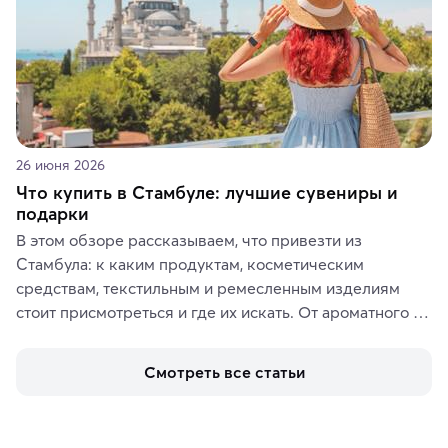
26 июня 2026
Что купить в Стамбуле: лучшие сувениры и
подарки
В этом обзоре рассказываем, что привезти из 
Стамбула: к каким продуктам, косметическим 
средствам, текстильным и ремесленным изделиям 
стоит присмотреться и где их искать. От ароматного 
кофе, специй и сладостей до мозаичных ламп, 
керамики и изделий из кожи на турецких рынках и в 
Смотреть все статьи
аутентичных лавках — в подарок близким или себе на 
память о путешествии.