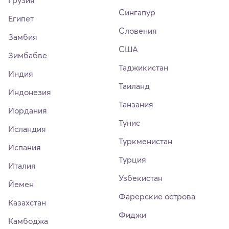
Сингапур
Египет
Словения
Замбия
США
Зимбабве
Таджикистан
Индия
Таиланд
Индонезия
Танзания
Иордания
Тунис
Исландия
Туркменистан
Испания
Турция
Италия
Узбекистан
Йемен
Фарерские острова
Казахстан
Фиджи
Камбоджа