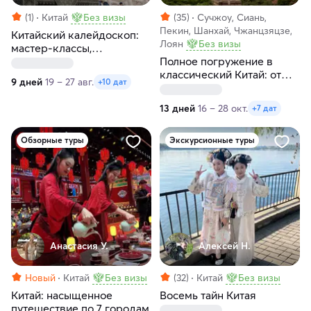
(1)
Китай
Без визы
(35)
Сучжоу, Сиань,
Пекин, Шанхай, Чжанцзяцзе,
Китайский калейдоскоп:
Лоян
Без визы
мастер-классы,
пульсирующие
Полное погружение в
мегаполисы и внеземные
классический Китай: от
9 дней
19 – 27 авг.
+10 дат
пейзажи
Пекина до Шанхая
13 дней
16 – 28 окт.
+7 дат
Обзорные туры
Экскурсионные туры
Анастасия У.
Алексей Н.
Новый
Китай
Без визы
(32)
Китай
Без визы
Китай: насыщенное
Восемь тайн Китая
путешествие по 7 городам