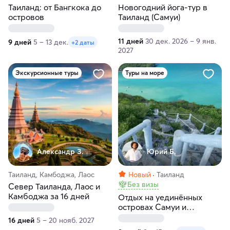
Таиланд: от Бангкока до
Новогодний йога-тур в
островов
Таиланд (Самуи)
11 дней
30 дек. 2026 – 9 янв.
9 дней
5 – 13 дек.
+2 даты
2027
Экскурсионные туры
Туры на море
Александр З.
Юрий Б.
Таиланд, Камбоджа, Лаос
Новый
Таиланд
Без визы
Север Таиланда, Лаос и
Камбоджа за 16 дней
Отдых на уединённых
островах Самуи и
Сиамского залива:
16 дней
5 – 20 нояб. 2027
премиальное путешествие