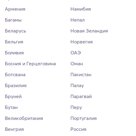
Армения
Намибия
Багамы
Непал
Беларусь
Новая Зеландия
Бельгия
Норвегия
Боливия
ОАЭ
Босния и Герцеговина
Оман
Ботсвана
Пакистан
Бразилия
Палау
Бруней
Парагвай
Бутан
Перу
Великобритания
Португалия
Венгрия
Россия