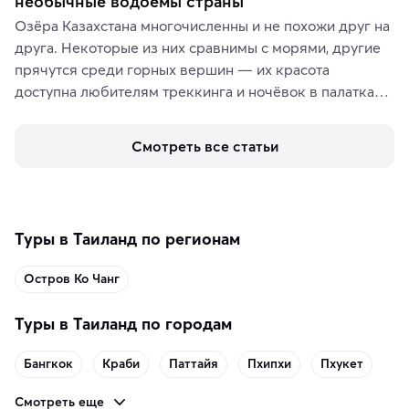
необычные водоёмы страны
Озёра Казахстана многочисленны и не похожи друг на 
друга. Некоторые из них сравнимы с морями, другие 
прячутся среди горных вершин — их красота 
доступна любителям треккинга и ночёвок в палатках. 
А тем, кто ищет чего-то необыкновенного, стоит 
увидеть солёные озёра с их фантастическими 
Смотреть все статьи
пейзажами.
Туры в Таиланд по регионам
Остров Ко Чанг
Туры в Таиланд по городам
Бангкок
Краби
Паттайя
Пхипхи
Пхукет
Смотреть еще