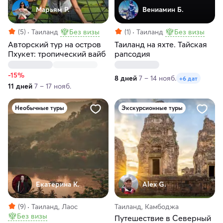
Марьям Р.
Вениамин Б.
(5)
Таиланд
Без визы
(1)
Таиланд
Без визы
Авторский тур на остров
Таиланд на яхте. Тайская
Пхукет: тропический вайб
рапсодия
-15%
8 дней
7 – 14 нояб.
+6 дат
11 дней
7 – 17 нояб.
Необычные туры
Экскурсионные туры
Екатерина К.
Alex G.
(9)
Таиланд, Лаос
Таиланд, Камбоджа
Без визы
Путешествие в Северный