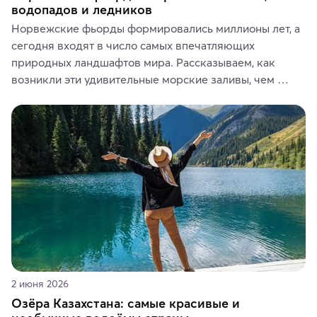
водопадов и ледников
Норвежские фьорды формировались миллионы лет, а 
сегодня входят в число самых впечатляющих 
природных ландшафтов мира. Рассказываем, как 
возникли эти удивительные морские заливы, чем 
знаменит «Король фьордов», где находятся самые 
живописные смотровые площадки и какие точки 
включить в маршрут по Норвегии.
2 июня 2026
Озёра Казахстана: самые красивые и