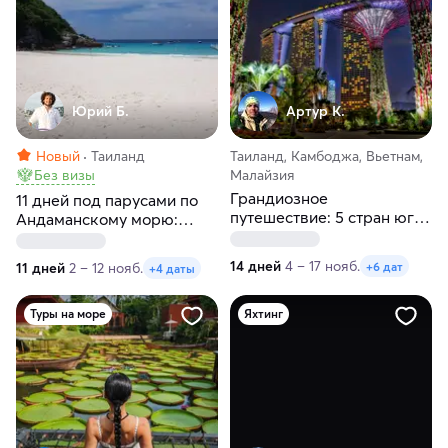
Юрий Б.
Артур К.
Новый
Таиланд
Таиланд, Камбоджа, Вьетнам,
Без визы
Малайзия
Грандиозное
11 дней под парусами по
путешествие: 5 стран юго-
Андаманскому морю:
восточной Азии
Пхукет, Краби, Пхи-Пхи и
острова мечты
14 дней
4 – 17 нояб.
+6 дат
11 дней
2 – 12 нояб.
+4 даты
Туры на море
Яхтинг