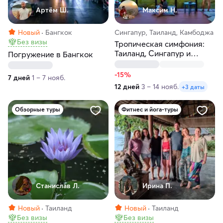
Артём Ш.
Максим H.
Новый
Бангкок
Сингапур, Таиланд, Камбоджа
Без визы
Тропическая симфония:
Таиланд, Сингапур и
Погружение в Бангкок
Камбоджа!
-15%
7 дней
1 – 7 нояб.
12 дней
3 – 14 нояб.
+3 даты
Обзорные туры
Фитнес и йога-туры
Станислав Л.
Ирина П.
Новый
Таиланд
Новый
Таиланд
Без визы
Без визы