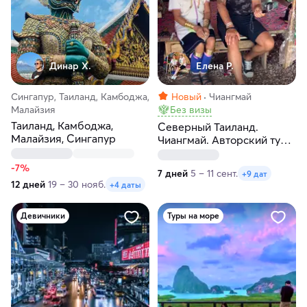
Динар Х.
Елена Р.
Сингапур, Таиланд, Камбоджа,
Новый
Чиангмай
Малайзия
Без визы
Таиланд, Камбоджа,
Северный Таиланд.
Малайзия, Сингапур
Чиангмай. Авторский тур-
экспедиция по пяти
северным городам
-7%
7 дней
5 – 11 сент.
+9 дат
12 дней
19 – 30 нояб.
+4 даты
Девичники
Туры на море