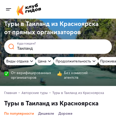
Туры в Таиланд из Красноярска
от
прямых
организаторов
Куда поедем?
Виды отдыха
Цена
Продолжительность
Прожива
От верифицированных
Без комиссий
организаторов
агентств
Главная
Авторские туры
Туры в Таиланд из Красноярска
Туры в Таиланд из Красноярска
По популярности
Дешевле
Дороже