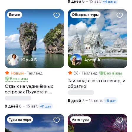
8 дней
8 – 15 авг.
+4 даты
под парусами
Яхтинг
Обзорные туры
Юрий Б.
Артур К.
Новый
Таиланд
(9)
Таиланд
Без визы
Без визы
Таиланд: с юга на север, и
Отдых на уединённых
обратно
островах Пхукета и
Андаманского моря:
8 дней
7 – 14 сент.
+8 дат
маршрут, доступный
8 дней
8 – 15 авг.
+11 дат
только с моря
Туры на море
Авто туры