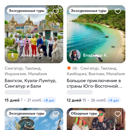
Экскурсионные туры
Экскурсионные туры
Алексей С.
Владимир К.
Сингапур, Таиланд,
(4)
Сингапур, Таиланд,
Индонезия, Малайзия
Камбоджа, Вьетнам, Малайзия
Бангкок, Куала-Лумпур,
Большое приключение в
Сингапур и Бали
страны Юго-Восточной
Азии
15 дней
7 – 21 нояб.
12 дней
15 – 26 нояб.
+8 дат
+9 дат
Экскурсионные туры
Обзорные туры