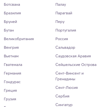
Ботсвана
Палау
Бразилия
Парагвай
Бруней
Перу
Бутан
Португалия
Великобритания
Россия
Венгрия
Сальвадор
Вьетнам
Саудовская Аравия
Гватемала
Сейшельские Острова
Германия
Сент-Винсент и
Гренадины
Гондурас
Сент-Люсия
Греция
Сербия
Грузия
Сингапур