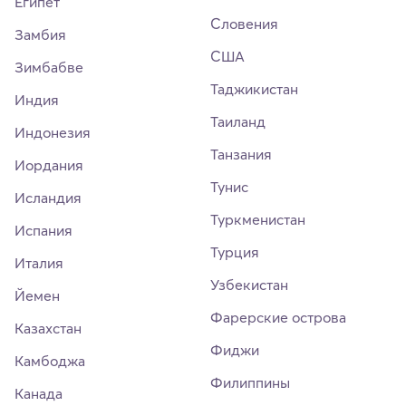
Египет
Словения
Замбия
США
Зимбабве
Таджикистан
Индия
Таиланд
Индонезия
Танзания
Иордания
Тунис
Исландия
Туркменистан
Испания
Турция
Италия
Узбекистан
Йемен
Фарерские острова
Казахстан
Фиджи
Камбоджа
Филиппины
Канада