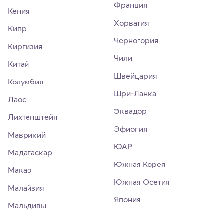
Франция
Кения
Хорватия
Кипр
Черногория
Киргизия
Чили
Китай
Швейцария
Колумбия
Шри-Ланка
Лаос
Эквадор
Лихтенштейн
Эфиопия
Маврикий
ЮАР
Мадагаскар
Южная Корея
Макао
Южная Осетия
Малайзия
Япония
Мальдивы