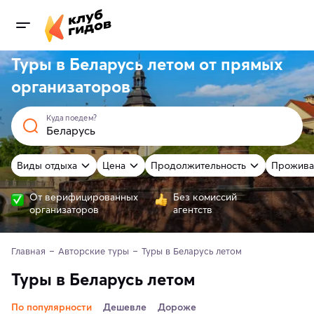
Туры в Беларусь летом от
прямых
организаторов
Куда поедем?
Виды отдыха
Цена
Продолжительность
Прожива
От верифицированных
Без комиссий
организаторов
агентств
Главная
Авторские туры
Туры в Беларусь летом
Туры в Беларусь летом
По популярности
Дешевле
Дороже