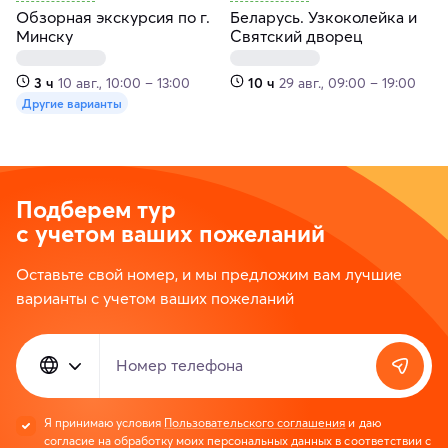
Обзорная экскурсия по г.
Беларусь. Узкоколейка и
Минску
Святский дворец
3 ч
10 авг., 10:00 – 13:00
10 ч
29 авг., 09:00 – 19:00
Другие варианты
Подберем тур
с учетом ваших пожеланий
Оставьте свой номер, и мы предложим вам лучшие
варианты с учетом ваших пожеланий
Номер телефона
Я принимаю условия
Пользовательского соглашения
и даю
согласие на обработку моих персональных данных в соответствии с