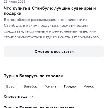
26 июня 2026
Что купить в Стамбуле: лучшие сувениры и
подарки
В этом обзоре рассказываем, что привезти из 
Стамбула: к каким продуктам, косметическим 
средствам, текстильным и ремесленным изделиям 
стоит присмотреться и где их искать. От ароматного 
кофе, специй и сладостей до мозаичных ламп, 
керамики и изделий из кожи на турецких рынках и в 
Смотреть все статьи
аутентичных лавках — в подарок близким или себе на 
память о путешествии.
Туры в Беларусь по городам
Брест
Витебск
Гомель
Гродно
Минск
Смотреть еще
Туры в Беларусь по видам отдыха