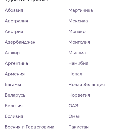
Абхазия
Мартиника
Австралия
Мексика
Австрия
Монако
Азербайджан
Монголия
Алжир
Мьянма
Аргентина
Намибия
Армения
Непал
Багамы
Новая Зеландия
Беларусь
Норвегия
Бельгия
ОАЭ
Боливия
Оман
Босния и Герцеговина
Пакистан