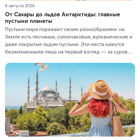
4 августа 2026
От Сахары до льдов Антарктиды: главные
пустыни планеты
Пустыни мира поражают своим разнообразием: на 
Земле есть песчаные, солончаковые, вулканические и 
даже покрытые льдом пустыни. Эти места кажутся 
безжизненными лишь на первый взгляд — за суровой 
красотой скрываются древние культуры, редкие 
животные и маршруты, которые дарят одни из самых 
ярких впечатлений от путешествий.