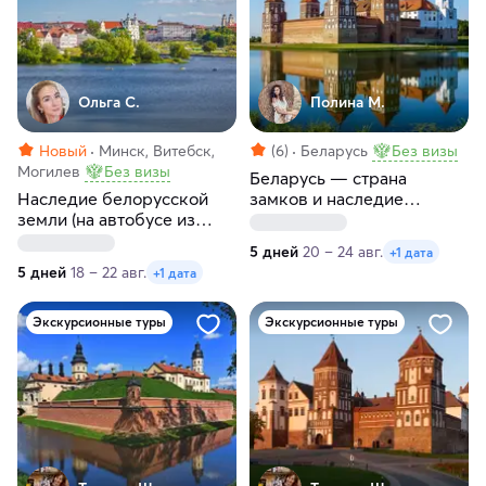
Ольга С.
Полина М.
Новый
Минск, Витебск,
(6)
Беларусь
Без визы
Могилев
Без визы
Беларусь — страна
Наследие белорусской
замков и наследие
земли (на автобусе из
королей
Санкт-Петербурга)
5 дней
20 – 24 авг.
+1 дата
5 дней
18 – 22 авг.
+1 дата
Экскурсионные туры
Экскурсионные туры