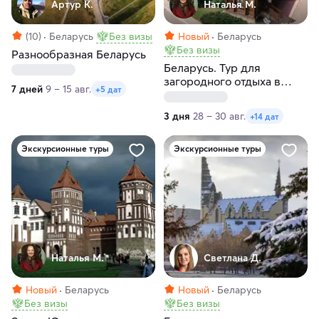
Артур К.
Наталья М.
(10)
Беларусь
Без визы
Новый
Беларусь
Без визы
Разнообразная Беларусь
Беларусь. Тур для
загородного отдыха в
7 дней
9 – 15 авг.
+5 дат
загородном комплексе
Силичи
3 дня
28 – 30 авг.
+14 дат
Экскурсионные туры
Экскурсионные туры
Наталья М.
Светлана Д.
Новый
Беларусь
Новый
Беларусь
Без визы
Без визы