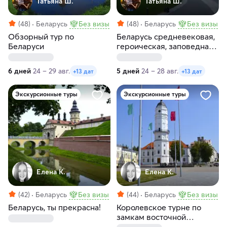
Татьяна Ш.
Татьяна Ш.
(48)
Беларусь
Без визы
(48)
Беларусь
Без визы
Обзорный тур по
Беларусь средневековая,
Беларуси
героическая, заповедная
и самобытная
6 дней
24 – 29 авг.
5 дней
24 – 28 авг.
+13 дат
+13 дат
Экскурсионные туры
Экскурсионные туры
Елена К.
Елена К.
(42)
Беларусь
Без визы
(44)
Беларусь
Без визы
Беларусь, ты прекрасна!
Королевское турне по
замкам восточной
Белоруссии