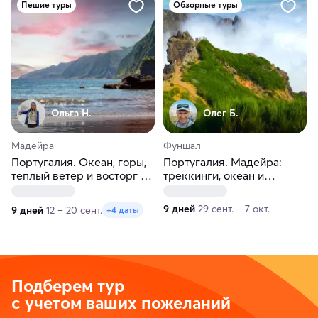
Пешие туры
Обзорные туры
Ольга Н.
Олег Б.
Мадейра
Фуншал
Португалия. Океан, горы,
Португалия. Мадейра:
теплый ветер и восторг —
треккинги, океан и
тур на остров Мадейра
дельфины
9 дней
29 сент. – 7 окт.
9 дней
12 – 20 сент.
+4 даты
Подберем тур
с учетом ваших пожеланий