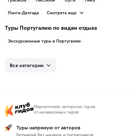
Грасиоза
Лиссабон
Орта
Пику
Смотреть еще
Понта-Делгада
Туры Португалию по видам отдыха
Экскурсионные туры в Португалию
Все категории
Маркетплейс авторских туров
от независимых гидов
Туры напрямую от авторов
Бронируй без наценок и посредников