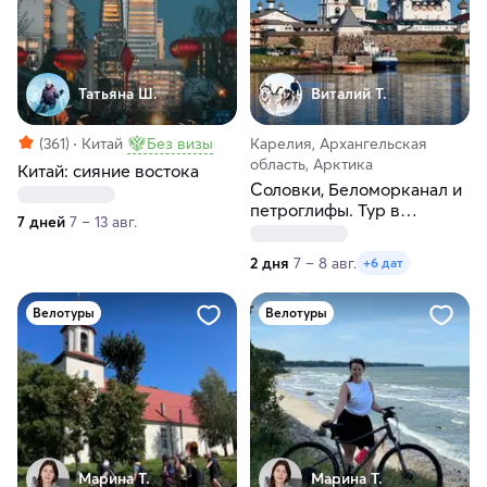
Татьяна Ш.
Виталий Т.
(361)
Китай
Без визы
Карелия, Архангельская
область, Арктика
Китай: сияние востока
Соловки, Беломорканал и
петроглифы. Тур в
7 дней
7 – 13 авг.
Карелию и Архангельскую
область
2 дня
7 – 8 авг.
+6 дат
Велотуры
Велотуры
Марина Т.
Марина Т.