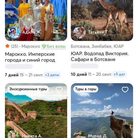
Адиль Ж.
Татьяна Т.
(25)
Марокко
Без визы
Ботсвана, Зимбабве, ЮАР
ЮАР. Водопад Виктория.
Марокко. Имперские
Сафари в Ботсване
города и синий город
10 дней
11 – 20 сент.
+5 дат
7 дней
15 – 21 сент.
+3 даты
Экскурсионные туры
Туры в горы
Никита А.
Мурад Д.