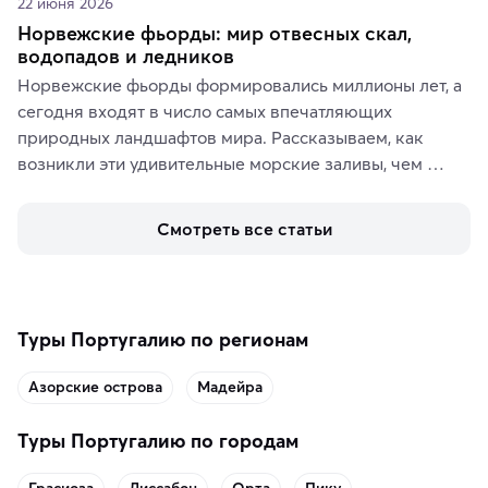
22 июня 2026
Норвежские фьорды: мир отвесных скал,
водопадов и ледников
Норвежские фьорды формировались миллионы лет, а 
сегодня входят в число самых впечатляющих 
природных ландшафтов мира. Рассказываем, как 
возникли эти удивительные морские заливы, чем 
знаменит «Король фьордов», где находятся самые 
живописные смотровые площадки и какие точки 
Смотреть все статьи
включить в маршрут по Норвегии.
Туры Португалию по регионам
Азорские острова
Мадейра
Туры Португалию по городам