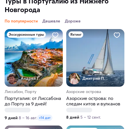
Туры в Португалию из Нижнего
Новгорода
По популярности
Дешевле
Дороже
Экскурсионные туры
Яхтинг
Андрей Г.
Дмитрий П.
Лиссабон, Порту
Азорские острова
Португалия: от Лиссабона
Азорские острова: по
до Порту за 9 дней!
следам китов и вулканов
8 дней
5 – 12 сент.
9 дней
8 – 16 авг.
+14 дат