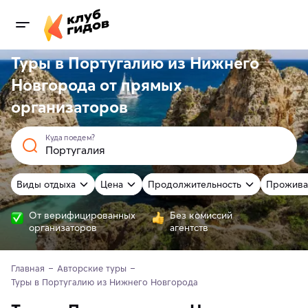
Туры в Португалию из Нижнего
Новгорода от
прямых
организаторов
Куда поедем?
Виды отдыха
Цена
Продолжительность
Прожива
От верифицированных
Без комиссий
организаторов
агентств
Главная
Авторские туры
Туры в Португалию из Нижнего Новгорода