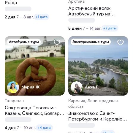
Арктика
Роща
Арктический вояж.
Автобусный тур на
2 дня
7 – 8 авг.
+1 дата
Кольский полуостров из
Перми
8 дней
7 – 14 авг.
+2 даты
Автобусные туры
Экскурсионные туры
Мария Ж.
Анна Г.
Татарстан
Карелия, Ленинградская
область
Сокровища Поволжья:
Казань, Свияжск, Болгар.
Знакомство с Санкт-
Автобусный тур из Перми
Петербургом и Карелией.
Рускеала, Кижи,
4 дня
7 – 10 авг.
+4 даты
Ладожские шхеры