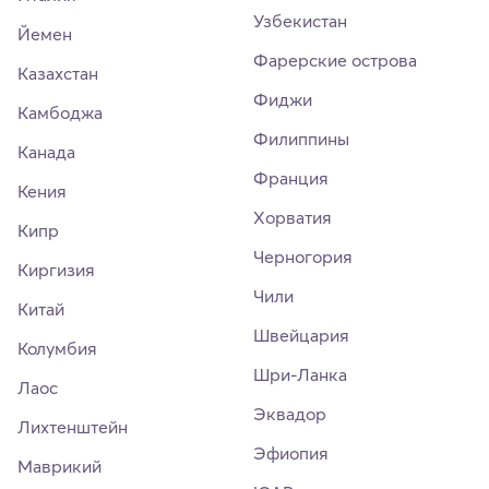
Узбекистан
Йемен
Фарерские острова
Казахстан
Фиджи
Камбоджа
Филиппины
Канада
Франция
Кения
Хорватия
Кипр
Черногория
Киргизия
Чили
Китай
Швейцария
Колумбия
Шри-Ланка
Лаос
Эквадор
Лихтенштейн
Эфиопия
Маврикий