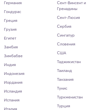
Германия
Сент-Винсент и
Гренадины
Гондурас
Сент-Люсия
Греция
Сербия
Грузия
Сингапур
Египет
Словения
Замбия
США
Зимбабве
Таджикистан
Индия
Таиланд
Индонезия
Танзания
Иордания
Тунис
Исландия
Туркменистан
Испания
Турция
Италия