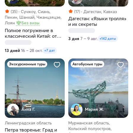
(35)
Сучжоу, Сиань,
(17)
Дагестан, Кавказ
Пекин, Шанхай, Чжанцзяцзе,
Дагестан: «Языки тролля»
Лоян
Без визы
и их секреты
Полное погружение в
классический Китай: от
3 дня
7 – 9 авг.
+142 даты
Пекина до Шанхая
13 дней
16 – 28 окт.
+7 дат
Экскурсионные туры
Автобусные туры
Анна Г.
Мария Ж.
Ленинградская область
Мурманская область,
Кольский полуостров,
Петра творенье: Град и