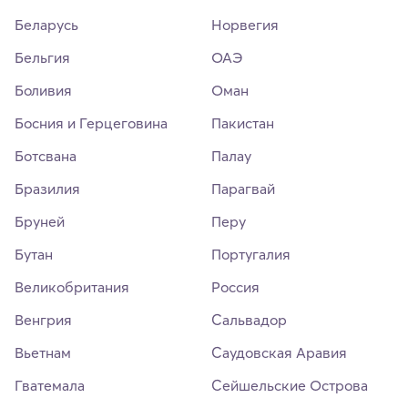
Беларусь
Норвегия
Бельгия
ОАЭ
Боливия
Оман
Босния и Герцеговина
Пакистан
Ботсвана
Палау
Бразилия
Парагвай
Бруней
Перу
Бутан
Португалия
Великобритания
Россия
Венгрия
Сальвадор
Вьетнам
Саудовская Аравия
Гватемала
Сейшельские Острова