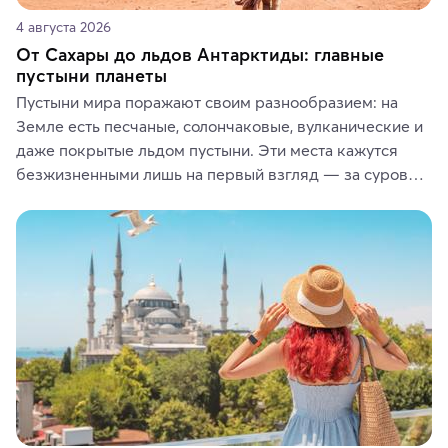
4 августа 2026
От Сахары до льдов Антарктиды: главные
пустыни планеты
Пустыни мира поражают своим разнообразием: на 
Земле есть песчаные, солончаковые, вулканические и 
даже покрытые льдом пустыни. Эти места кажутся 
безжизненными лишь на первый взгляд — за суровой 
красотой скрываются древние культуры, редкие 
животные и маршруты, которые дарят одни из самых 
ярких впечатлений от путешествий.