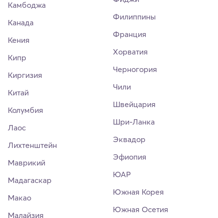
Камбоджа
Филиппины
Канада
Франция
Кения
Хорватия
Кипр
Черногория
Киргизия
Чили
Китай
Швейцария
Колумбия
Шри-Ланка
Лаос
Эквадор
Лихтенштейн
Эфиопия
Маврикий
ЮАР
Мадагаскар
Южная Корея
Макао
Южная Осетия
Малайзия