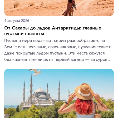
4 августа 2026
От Сахары до льдов Антарктиды: главные
пустыни планеты
Пустыни мира поражают своим разнообразием: на 
Земле есть песчаные, солончаковые, вулканические и 
даже покрытые льдом пустыни. Эти места кажутся 
безжизненными лишь на первый взгляд — за суровой 
красотой скрываются древние культуры, редкие 
животные и маршруты, которые дарят одни из самых 
ярких впечатлений от путешествий.