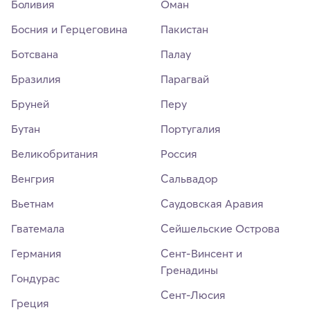
Боливия
Оман
Босния и Герцеговина
Пакистан
Ботсвана
Палау
Бразилия
Парагвай
Бруней
Перу
Бутан
Португалия
Великобритания
Россия
Венгрия
Сальвадор
Вьетнам
Саудовская Аравия
Гватемала
Сейшельские Острова
Германия
Сент-Винсент и
Гренадины
Гондурас
Сент-Люсия
Греция