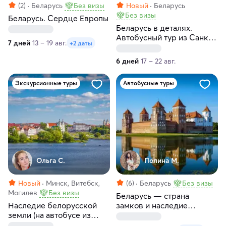
(2)
Беларусь
Без визы
Новый
Беларусь
Без визы
Беларусь. Сердце Европы
Беларусь в деталях.
Автобусный тур из Санкт-
7 дней
13 – 19 авг.
+2 даты
Петербурга
6 дней
17 – 22 авг.
Экскурсионные туры
Автобусные туры
Ольга С.
Полина М.
Новый
Минск, Витебск,
(6)
Беларусь
Без визы
Могилев
Без визы
Беларусь — страна
Наследие белорусской
замков и наследие
земли (на автобусе из
королей
Санкт-Петербурга)