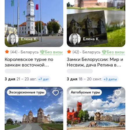
Елена К.
Елена К.
(44)
Беларусь
Без визы
(42)
Беларусь
Без визы
Королевское турне по
Замки Белоруссии: Мир и
замкам восточной
Несвиж, дача Репина в
Белоруссии
Здравнево, Витебск
3 дня
21 – 23 авг.
3 дня
18 – 20 сент.
+7 дат
+3 даты
Экскурсионные туры
Автобусные туры