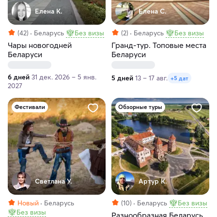
Елена К.
Елена С.
(42)
Беларусь
Без визы
(2)
Беларусь
Без визы
Чары новогодней
Гранд-тур. Топовые места
Беларуси
Беларуси
6 дней
31 дек. 2026 – 5 янв.
5 дней
13 – 17 авг.
+5 дат
2027
Фестивали
Обзорные туры
Светлана У.
Артур К.
Новый
Беларусь
(10)
Беларусь
Без визы
Без визы
Разнообразная Беларусь