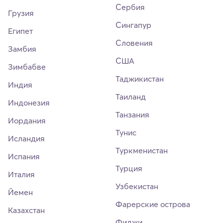
Сербия
Грузия
Сингапур
Египет
Словения
Замбия
США
Зимбабве
Таджикистан
Индия
Таиланд
Индонезия
Танзания
Иордания
Тунис
Исландия
Туркменистан
Испания
Турция
Италия
Узбекистан
Йемен
Фарерские острова
Казахстан
Фиджи