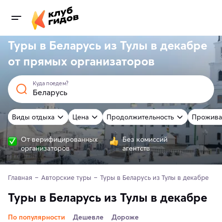
Туры в Беларусь из Тулы в декабре
от
прямых
организаторов
Куда поедем?
Виды отдыха
Цена
Продолжительность
Прожива
От верифицированных
Без комиссий
организаторов
агентств
Главная
Авторские туры
Туры в Беларусь из Тулы в декабре
Туры в Беларусь из Тулы в декабре
По популярности
Дешевле
Дороже