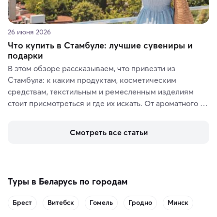
26 июня 2026
Что купить в Стамбуле: лучшие сувениры и
подарки
В этом обзоре рассказываем, что привезти из 
Стамбула: к каким продуктам, косметическим 
средствам, текстильным и ремесленным изделиям 
стоит присмотреться и где их искать. От ароматного 
кофе, специй и сладостей до мозаичных ламп, 
керамики и изделий из кожи на турецких рынках и в 
Смотреть все статьи
аутентичных лавках — в подарок близким или себе на 
память о путешествии.
Туры в Беларусь по городам
Брест
Витебск
Гомель
Гродно
Минск