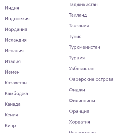
Таджикистан
Индия
Таиланд
Индонезия
Танзания
Иордания
Тунис
Исландия
Туркменистан
Испания
Турция
Италия
Узбекистан
Йемен
Фарерские острова
Казахстан
Фиджи
Камбоджа
Филиппины
Канада
Франция
Кения
Хорватия
Кипр
Черногория