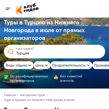
Туры в Турцию из Нижнего
Новгорода в июле от
прямых
организаторов
Куда поедем?
Виды отдыха
Цена
Продолжительность
Прожива
От верифицированных
Без комиссий
организаторов
агентств
Главная
Авторские туры
Туры в Турцию из Нижнего Новгорода в июле