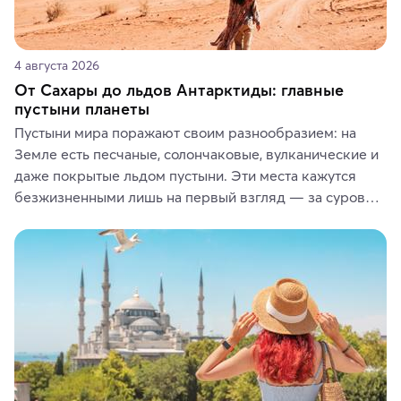
4 августа 2026
От Сахары до льдов Антарктиды: главные
пустыни планеты
Пустыни мира поражают своим разнообразием: на 
Земле есть песчаные, солончаковые, вулканические и 
даже покрытые льдом пустыни. Эти места кажутся 
безжизненными лишь на первый взгляд — за суровой 
красотой скрываются древние культуры, редкие 
животные и маршруты, которые дарят одни из самых 
ярких впечатлений от путешествий.