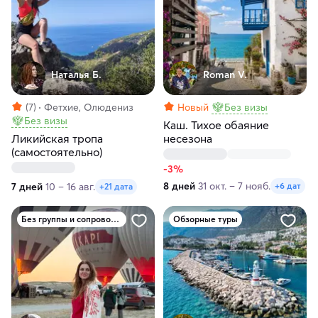
Наталья Б.
Roman V.
(7)
Фетхие, Олюдениз
Новый
Без визы
Без визы
Каш. Тихое обаяние
Ликийская тропа
несезона
(самостоятельно)
-3%
8 дней
31 окт. – 7 нояб.
7 дней
10 – 16 авг.
+6 дат
+21 дата
Без группы и сопровождения
Обзорные туры