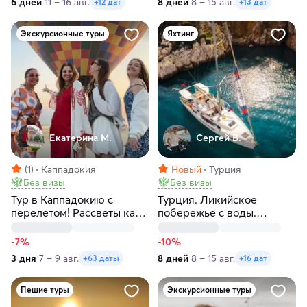
6 дней
11 – 16 авг.
8 дней
8 – 15 авг.
+12 дат
+13 дат
Экскурсионные туры
Яхтинг
Екатерина М.
Сергей В.
(1)
Каппадокия
Новый
Турция
Без визы
Без визы
Тур в Каппадокию с
Турция. Ликийское
перелетом! Рассветы как
побережье с воды.
в кино! Любые даты
Яхтенный круиз
-7%
-10%
3 дня
7 – 9 авг.
8 дней
8 – 15 авг.
+63 даты
+16 дат
Пешие туры
Экскурсионные туры