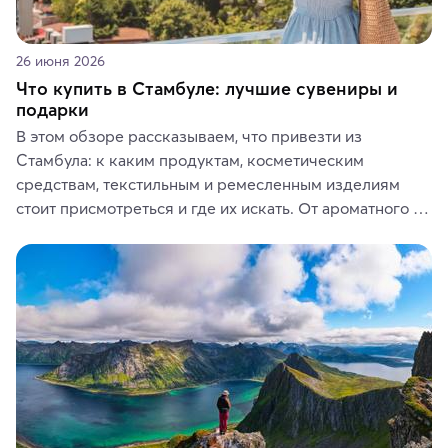
26 июня 2026
Что купить в Стамбуле: лучшие сувениры и
подарки
В этом обзоре рассказываем, что привезти из 
Стамбула: к каким продуктам, косметическим 
средствам, текстильным и ремесленным изделиям 
стоит присмотреться и где их искать. От ароматного 
кофе, специй и сладостей до мозаичных ламп, 
керамики и изделий из кожи на турецких рынках и в 
аутентичных лавках — в подарок близким или себе на 
память о путешествии.