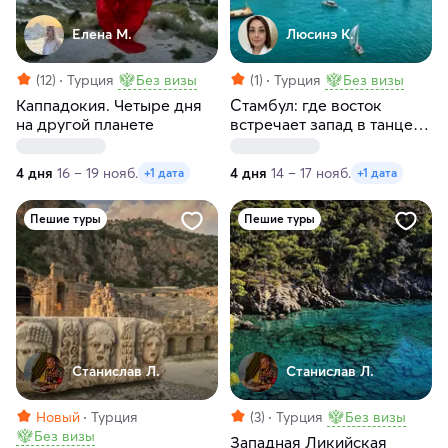
Елена М.
Люсинэ К.
(12)
Турция
Без визы
(1)
Турция
Без визы
Каппадокия. Четыре дня
Стамбул: где восток
на другой планете
встречает запад в танце
времен
4 дня
16 – 19 нояб.
4 дня
14 – 17 нояб.
+1 дата
+1 дата
Пешие туры
Пешие туры
Станислав Л.
Станислав Л.
Новый
Турция
(3)
Турция
Без визы
Без визы
Западная Ликийская