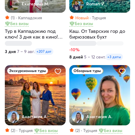
Екатерина М.
Roman V.
(1)
Каппадокия
Новый
Турция
Без визы
Без визы
Тур в Каппадокию под
Каш. От Таврских гор до
ключ! 3 дня как в кино!
бирюзовых бухт
Любые даты
-10%
3 дня
7 – 9 авг.
+207 дат
8 дней
5 – 12 сент.
+3 даты
Экскурсионные туры
Обзорные туры
Анастасия А.
Анастасия А.
(2)
Турция
Без визы
(2)
Турция
Без визы