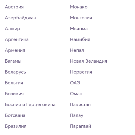
Австрия
Монако
Азербайджан
Монголия
Алжир
Мьянма
Аргентина
Намибия
Армения
Непал
Багамы
Новая Зеландия
Беларусь
Норвегия
Бельгия
ОАЭ
Боливия
Оман
Босния и Герцеговина
Пакистан
Ботсвана
Палау
Бразилия
Парагвай