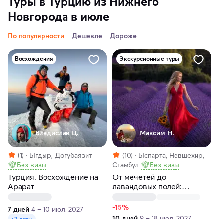
Туры в Турцию из Нижнего
Новгорода в июле
По популярности
Дешевле
Дороже
Восхождения
Экскурсионные туры
Владислав Ц.
Максим H.
(1)
Ыгдыр, Догубаязит
(10)
Ыспарта, Невшехир,
Без визы
Стамбул
Без визы
Турция. Восхождение на
От мечетей до
Арарат
лавандовых полей:
турецкое приключение!
-15%
7 дней
4 – 10 июл. 2027
10 дней
9 – 18 июл. 2027
+2 даты