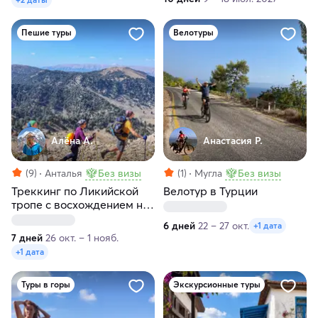
Пешие туры
Велотуры
Алёна А.
Анастасия Р.
(9)
Анталья
Без визы
(1)
Мугла
Без визы
Треккинг по Ликийской
Велотур в Турции
тропе с восхождением на
гору Тахталы
6 дней
22 – 27 окт.
+1 дата
7 дней
26 окт. – 1 нояб.
+1 дата
Туры в горы
Экскурсионные туры