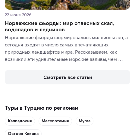
22 июня 2026
Норвежские фьорды: мир отвесных скал,
водопадов и ледников
Норвежские фьорды формировались миллионы лет, а 
сегодня входят в число самых впечатляющих 
природных ландшафтов мира. Рассказываем, как 
возникли эти удивительные морские заливы, чем 
знаменит «Король фьордов», где находятся самые 
живописные смотровые площадки и какие точки 
Смотреть все статьи
включить в маршрут по Норвегии.
Туры в Турцию по регионам
Каппадокия
Месопотамия
Мугла
Остров Кекова