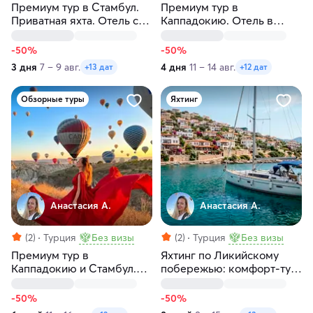
Премиум тур в Стамбул.
Премиум тур в
Приватная яхта. Отель с
Каппадокию. Отель в
видом на Босфор. Без
пещере, конная прогулка,
толпы
подземный город
-50%
-50%
3 дня
7 – 9 авг.
4 дня
11 – 14 авг.
+13 дат
+12 дат
Обзорные туры
Яхтинг
Анастасия А.
Анастасия А.
(2)
Турция
Без визы
(2)
Турция
Без визы
Премиум тур в
Яхтинг по Ликийскому
Каппадокию и Стамбул.
побережью: комфорт-тур
Приватная яхта на
по голубым лагунам
Босфоре
Турции
-50%
-50%