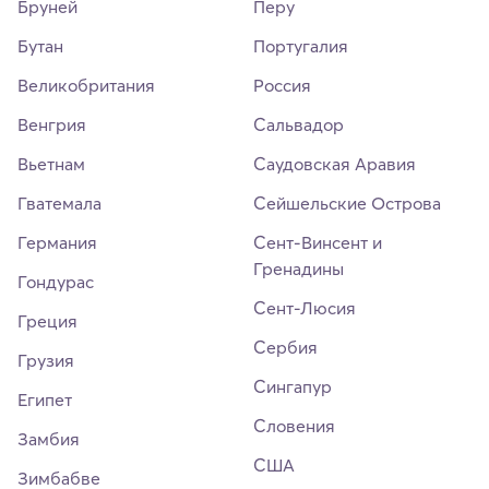
Бруней
Перу
Бутан
Португалия
Великобритания
Россия
Венгрия
Сальвадор
Вьетнам
Саудовская Аравия
Гватемала
Сейшельские Острова
Германия
Сент-Винсент и
Гренадины
Гондурас
Сент-Люсия
Греция
Сербия
Грузия
Сингапур
Египет
Словения
Замбия
США
Зимбабве