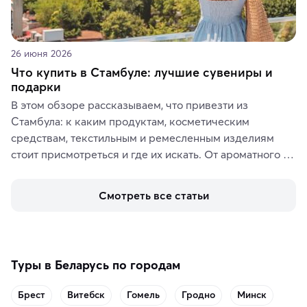
26 июня 2026
Что купить в Стамбуле: лучшие сувениры и
подарки
В этом обзоре рассказываем, что привезти из 
Стамбула: к каким продуктам, косметическим 
средствам, текстильным и ремесленным изделиям 
стоит присмотреться и где их искать. От ароматного 
кофе, специй и сладостей до мозаичных ламп, 
керамики и изделий из кожи на турецких рынках и в 
Смотреть все статьи
аутентичных лавках — в подарок близким или себе на 
память о путешествии.
Туры в Беларусь по городам
Брест
Витебск
Гомель
Гродно
Минск