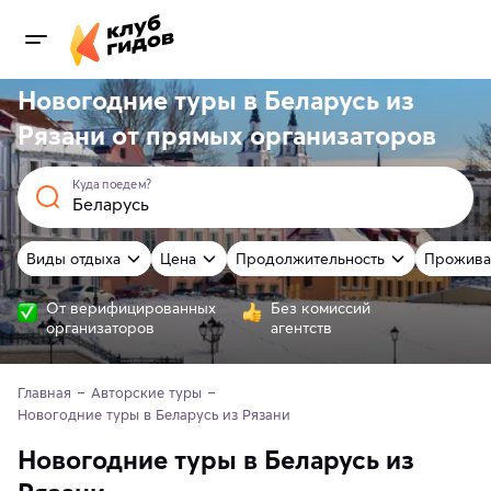
Новогодние туры в Беларусь из
Рязани от
прямых
организаторов
Куда поедем?
Виды отдыха
Цена
Продолжительность
Прожива
От верифицированных
Без комиссий
организаторов
агентств
Главная
Авторские туры
Новогодние туры в Беларусь из Рязани
Новогодние туры в Беларусь из