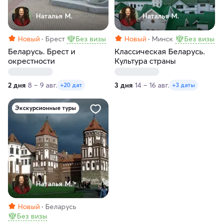
Наталья М.
Наталья М.
Новый
Брест
Без визы
Новый
Минск
Без визы
Беларусь. Брест и
Классическая Беларусь.
окрестности
Культура страны
2 дня
8 – 9 авг.
3 дня
14 – 16 авг.
+20 дат
+3 даты
Экскурсионные туры
Наталья М.
Новый
Беларусь
Без визы