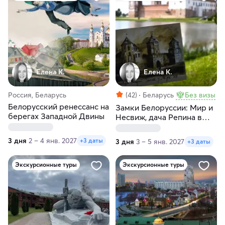
Елена К.
Елена К.
Россия, Беларусь
(42)
Беларусь
Без визы
Белорусский ренессанс на
Замки Белоруссии: Мир и
берегах Западной Двины
Несвиж, дача Репина в
Здравнево, Витебск
3 дня
2 – 4 янв. 2027
+3 даты
3 дня
3 – 5 янв. 2027
+3 даты
Экскурсионные туры
Экскурсионные туры