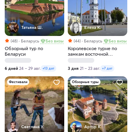
Татьяна Ш.
Елена К.
(48)
Беларусь
Без визы
(44)
Беларусь
Без визы
Обзорный тур по
Королевское турне по
Беларуси
замкам восточной
Белоруссии
6 дней
24 – 29 авг.
3 дня
21 – 23 авг.
+13 дат
+7 дат
Фестивали
Обзорные туры
Светлана У.
Артур К.