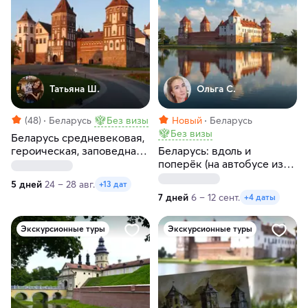
Татьяна Ш.
Ольга С.
(48)
Беларусь
Без визы
Новый
Беларусь
Без визы
Беларусь средневековая,
героическая, заповедная
Беларусь: вдоль и
и самобытная
поперёк (на автобусе из
Санкт-Петербурга)
5 дней
24 – 28 авг.
+13 дат
7 дней
6 – 12 сент.
+4 даты
Экскурсионные туры
Экскурсионные туры