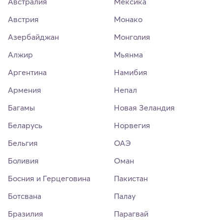
Австралия
Мексика
Австрия
Монако
Азербайджан
Монголия
Алжир
Мьянма
Аргентина
Намибия
Армения
Непал
Багамы
Новая Зеландия
Беларусь
Норвегия
Бельгия
ОАЭ
Боливия
Оман
Босния и Герцеговина
Пакистан
Ботсвана
Палау
Бразилия
Парагвай