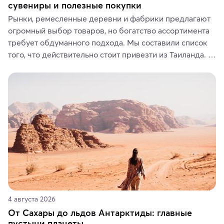
сувениры и полезные покупки
Рынки, ремесленные деревни и фабрики предлагают 
огромный выбор товаров, но богатство ассортимента 
требует обдуманного подхода. Мы составили список 
того, что действительно стоит привезти из Таиланда. 
Вы можете выбрать сладости, фрукты, косметические 
средства, одежду, украшения, предметы интерьера 
или сувениры, а мы расскажем, чем они интересны и 
где их купить.
4 августа 2026
От Сахары до льдов Антарктиды: главные
пустыни планеты