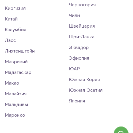
Черногория
Киргизия
Чили
Китай
Швейцария
Колумбия
Шри-Ланка
Лаос
Эквадор
Лихтенштейн
Эфиопия
Маврикий
ЮАР
Мадагаскар
Южная Корея
Макао
Южная Осетия
Малайзия
Япония
Мальдивы
Марокко