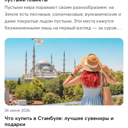
Пустыни мира поражают своим разнообразием: на 
Земле есть песчаные, солончаковые, вулканические и 
даже покрытые льдом пустыни. Эти места кажутся 
безжизненными лишь на первый взгляд — за суровой 
красотой скрываются древние культуры, редкие 
животные и маршруты, которые дарят одни из самых 
ярких впечатлений от путешествий.
26 июня 2026
Что купить в Стамбуле: лучшие сувениры и
подарки