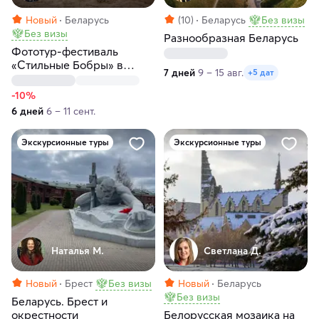
Новый
Беларусь
(10)
Беларусь
Без визы
Без визы
Разнообразная Беларусь
Фототур-фестиваль
«Стильные Бобры» в
7 дней
9 – 15 авг.
+5 дат
Беларуси
-10%
6 дней
6 – 11 сент.
Экскурсионные туры
Экскурсионные туры
Наталья М.
Светлана Д.
Новый
Брест
Без визы
Новый
Беларусь
Без визы
Беларусь. Брест и
окрестности
Белорусская мозаика на