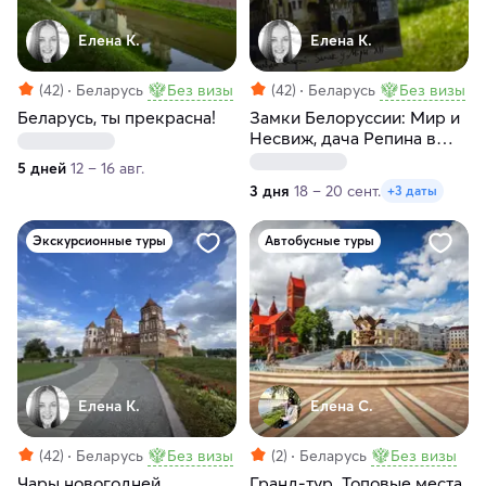
Елена К.
Елена К.
(42)
Беларусь
Без визы
(42)
Беларусь
Без визы
Беларусь, ты прекрасна!
Замки Белоруссии: Мир и
Несвиж, дача Репина в
Здравнево, Витебск
5 дней
12 – 16 авг.
3 дня
18 – 20 сент.
+3 даты
Экскурсионные туры
Автобусные туры
Елена К.
Елена С.
(42)
Беларусь
Без визы
(2)
Беларусь
Без визы
Чары новогодней
Гранд-тур. Топовые места