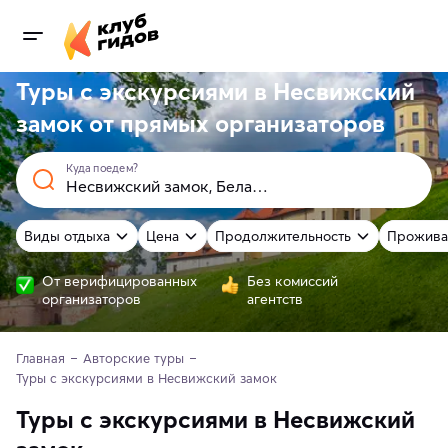
Туры с экскурсиями в Несвижский
замок от
прямых
организаторов
Куда поедем?
Виды отдыха
Цена
Продолжительность
Прожива
От верифицированных
Без комиссий
организаторов
агентств
Главная
Авторские туры
Туры с экскурсиями в Несвижский замок
Туры с экскурсиями в Несвижский