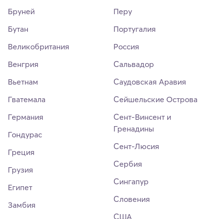
Бруней
Перу
Бутан
Португалия
Великобритания
Россия
Венгрия
Сальвадор
Вьетнам
Саудовская Аравия
Гватемала
Сейшельские Острова
Германия
Сент-Винсент и
Гренадины
Гондурас
Сент-Люсия
Греция
Сербия
Грузия
Сингапур
Египет
Словения
Замбия
США