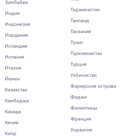
Зимбабве
Таджикистан
Индия
Таиланд
Индонезия
Танзания
Иордания
Тунис
Исландия
Туркменистан
Испания
Турция
Италия
Узбекистан
Йемен
Фарерские острова
Казахстан
Фиджи
Камбоджа
Филиппины
Канада
Франция
Кения
Хорватия
Кипр