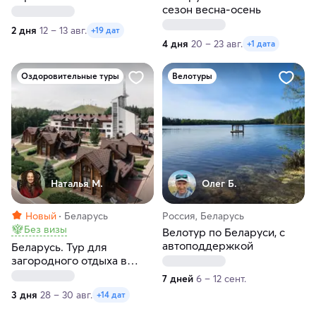
сезон весна-осень
2 дня
12 – 13 авг.
+19 дат
4 дня
20 – 23 авг.
+1 дата
Оздоровительные туры
Велотуры
Наталья М.
Олег Б.
Новый
Беларусь
Россия, Беларусь
Без визы
Велотур по Беларуси, с
автоподдержкой
Беларусь. Тур для
загородного отдыха в
загородном комплексе
7 дней
6 – 12 сент.
Силичи
3 дня
28 – 30 авг.
+14 дат