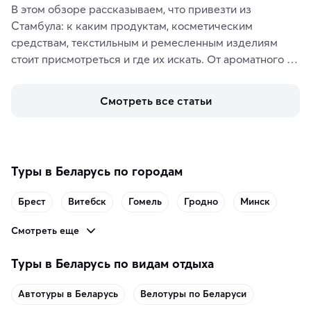
В этом обзоре рассказываем, что привезти из 
Стамбула: к каким продуктам, косметическим 
средствам, текстильным и ремесленным изделиям 
стоит присмотреться и где их искать. От ароматного 
кофе, специй и сладостей до мозаичных ламп, 
керамики и изделий из кожи на турецких рынках и в 
Смотреть все статьи
аутентичных лавках — в подарок близким или себе на 
память о путешествии.
Туры в Беларусь по городам
Брест
Витебск
Гомель
Гродно
Минск
Смотреть еще
Туры в Беларусь по видам отдыха
Автотуры в Беларусь
Велотуры по Беларуси