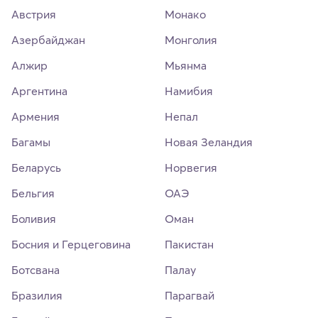
Австрия
Монако
Азербайджан
Монголия
Алжир
Мьянма
Аргентина
Намибия
Армения
Непал
Багамы
Новая Зеландия
Беларусь
Норвегия
Бельгия
ОАЭ
Боливия
Оман
Босния и Герцеговина
Пакистан
Ботсвана
Палау
Бразилия
Парагвай