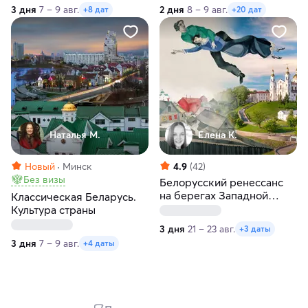
3 дня
7 – 9 авг.
2 дня
8 – 9 авг.
+8 дат
+20 дат
Наталья М.
Елена К.
Новый
Минск
4.9
(42)
Без визы
Белорусский ренессанс
на берегах Западной
Классическая Беларусь.
Двины
Культура страны
3 дня
21 – 23 авг.
+3 даты
3 дня
7 – 9 авг.
+4 даты