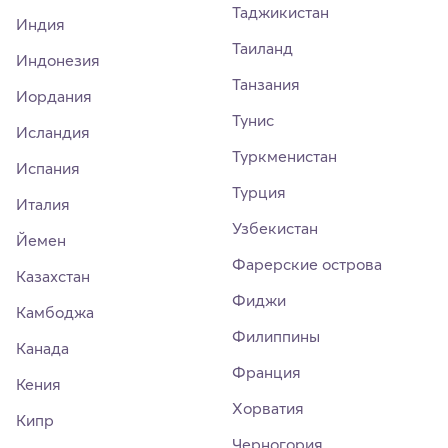
Таджикистан
Индия
Таиланд
Индонезия
Танзания
Иордания
Тунис
Исландия
Туркменистан
Испания
Турция
Италия
Узбекистан
Йемен
Фарерские острова
Казахстан
Фиджи
Камбоджа
Филиппины
Канада
Франция
Кения
Хорватия
Кипр
Черногория