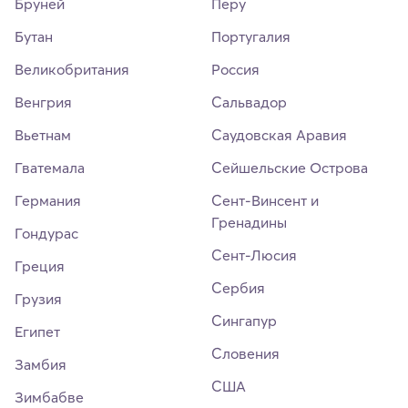
Бруней
Перу
Бутан
Португалия
Великобритания
Россия
Венгрия
Сальвадор
Вьетнам
Саудовская Аравия
Гватемала
Сейшельские Острова
Германия
Сент-Винсент и
Гренадины
Гондурас
Сент-Люсия
Греция
Сербия
Грузия
Сингапур
Египет
Словения
Замбия
США
Зимбабве