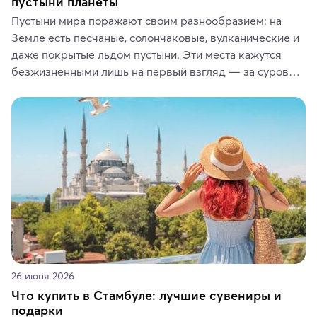
пустыни планеты
Пустыни мира поражают своим разнообразием: на 
Земле есть песчаные, солончаковые, вулканические и 
даже покрытые льдом пустыни. Эти места кажутся 
безжизненными лишь на первый взгляд — за суровой 
красотой скрываются древние культуры, редкие 
животные и маршруты, которые дарят одни из самых 
ярких впечатлений от путешествий.
26 июня 2026
Что купить в Стамбуле: лучшие сувениры и
подарки