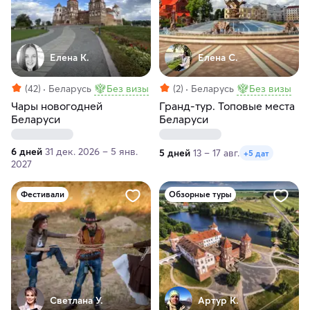
Елена К.
Елена С.
(42)
Беларусь
Без визы
(2)
Беларусь
Без визы
Чары новогодней
Гранд-тур. Топовые места
Беларуси
Беларуси
6 дней
31 дек. 2026 – 5 янв.
5 дней
13 – 17 авг.
+5 дат
2027
Фестивали
Обзорные туры
Светлана У.
Артур К.