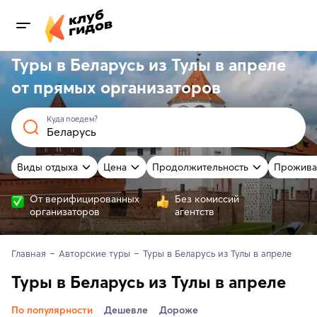
Туры в Беларусь из Тулы в апреле
от
прямых
организаторов
Куда поедем?
Виды отдыха
Цена
Продолжительность
Прожива
От верифицированных
Без комиссий
организаторов
агентств
Главная
Авторские туры
Туры в Беларусь из Тулы в апреле
Туры в Беларусь из Тулы в апреле
По популярности
Дешевле
Дороже