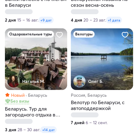
в Беларуси
сезон весна-осень
2 дня
15 – 16 авг.
4 дня
20 – 23 авг.
+9 дат
+1 дата
Оздоровительные туры
Велотуры
Наталья М.
Олег Б.
Новый
Беларусь
Россия, Беларусь
Без визы
Велотур по Беларуси, с
автоподдержкой
Беларусь. Тур для
загородного отдыха в
загородном комплексе
7 дней
6 – 12 сент.
Силичи
3 дня
28 – 30 авг.
+14 дат