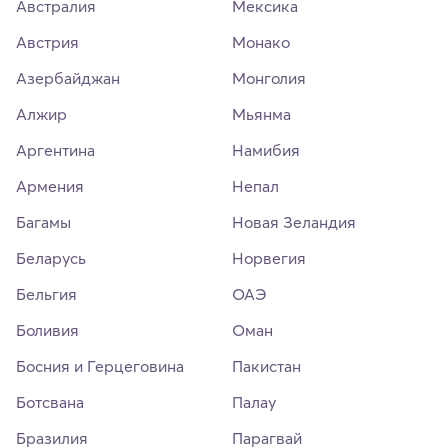
Австралия
Мексика
Австрия
Монако
Азербайджан
Монголия
Алжир
Мьянма
Аргентина
Намибия
Армения
Непал
Багамы
Новая Зеландия
Беларусь
Норвегия
Бельгия
ОАЭ
Боливия
Оман
Босния и Герцеговина
Пакистан
Ботсвана
Палау
Бразилия
Парагвай