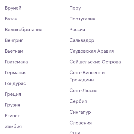
Бруней
Перу
Бутан
Португалия
Великобритания
Россия
Венгрия
Сальвадор
Вьетнам
Саудовская Аравия
Гватемала
Сейшельские Острова
Германия
Сент-Винсент и
Гренадины
Гондурас
Сент-Люсия
Греция
Сербия
Грузия
Сингапур
Египет
Словения
Замбия
США