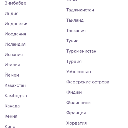
Зимбабве
Таджикистан
Индия
Таиланд
Индонезия
Танзания
Иордания
Тунис
Исландия
Туркменистан
Испания
Турция
Италия
Узбекистан
Йемен
Фарерские острова
Казахстан
Фиджи
Камбоджа
Филиппины
Канада
Франция
Кения
Хорватия
Кипр