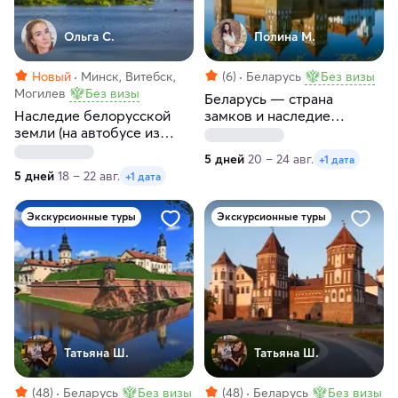
Ольга С.
Полина М.
Новый
Минск, Витебск,
(6)
Беларусь
Без визы
Могилев
Без визы
Беларусь — страна
Наследие белорусской
замков и наследие
земли (на автобусе из
королей
Санкт-Петербурга)
5 дней
20 – 24 авг.
+1 дата
5 дней
18 – 22 авг.
+1 дата
Экскурсионные туры
Экскурсионные туры
Татьяна Ш.
Татьяна Ш.
(48)
Беларусь
Без визы
(48)
Беларусь
Без визы