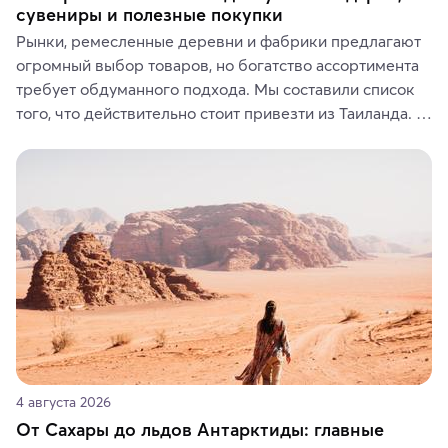
сувениры и полезные покупки
Рынки, ремесленные деревни и фабрики предлагают 
огромный выбор товаров, но богатство ассортимента 
требует обдуманного подхода. Мы составили список 
того, что действительно стоит привезти из Таиланда. 
Вы можете выбрать сладости, фрукты, косметические 
средства, одежду, украшения, предметы интерьера 
или сувениры, а мы расскажем, чем они интересны и 
где их купить.
4 августа 2026
От Сахары до льдов Антарктиды: главные