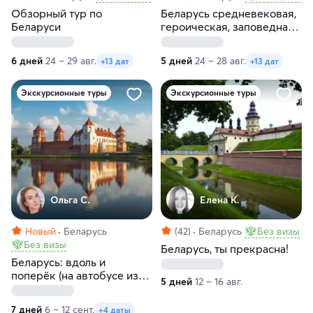
Обзорный тур по
Беларусь средневековая,
Беларуси
героическая, заповедная
и самобытная
6 дней
24 – 29 авг.
5 дней
24 – 28 авг.
+13 дат
+13 дат
Экскурсионные туры
Экскурсионные туры
Ольга С.
Елена К.
Новый
Беларусь
(42)
Беларусь
Без визы
Без визы
Беларусь, ты прекрасна!
Беларусь: вдоль и
поперёк (на автобусе из
5 дней
12 – 16 авг.
Санкт-Петербурга)
7 дней
6 – 12 сент.
+4 даты