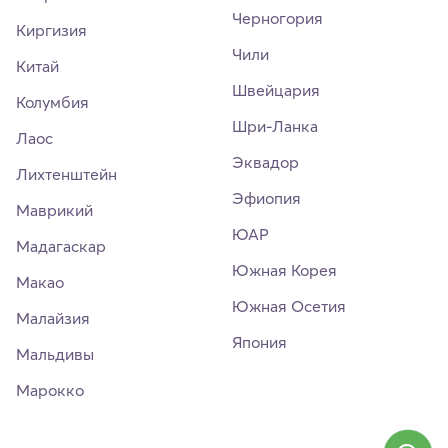
Черногория
Киргизия
Чили
Китай
Швейцария
Колумбия
Шри-Ланка
Лаос
Эквадор
Лихтенштейн
Эфиопия
Маврикий
ЮАР
Мадагаскар
Южная Корея
Макао
Южная Осетия
Малайзия
Япония
Мальдивы
Марокко