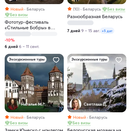
Новый
Беларусь
(10)
Беларусь
Без визы
Без визы
Разнообразная Беларусь
Фототур-фестиваль
«Стильные Бобры» в
7 дней
9 – 15 авг.
+5 дат
Беларуси
-10%
6 дней
6 – 11 сент.
Экскурсионные туры
Экскурсионные туры
Наталья М.
Светлана Д.
Новый
Беларусь
Новый
Беларусь
Без визы
Без визы
Замки Юнеско с ночлегом
Белорусская мозаика на