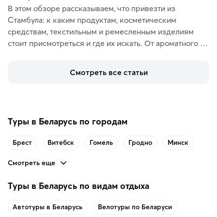
В этом обзоре рассказываем, что привезти из 
Стамбула: к каким продуктам, косметическим 
средствам, текстильным и ремесленным изделиям 
стоит присмотреться и где их искать. От ароматного 
кофе, специй и сладостей до мозаичных ламп, 
керамики и изделий из кожи на турецких рынках и в 
Смотреть все статьи
аутентичных лавках — в подарок близким или себе на 
память о путешествии.
Туры в Беларусь по городам
Брест
Витебск
Гомель
Гродно
Минск
Смотреть еще
Туры в Беларусь по видам отдыха
Автотуры в Беларусь
Велотуры по Беларуси