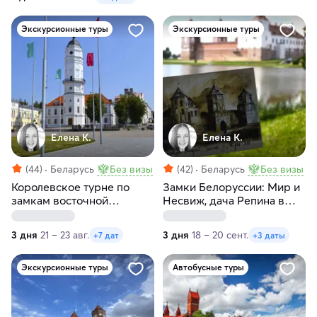
Экскурсионные туры
Экскурсионные туры
Елена К.
Елена К.
(44)
Беларусь
Без визы
(42)
Беларусь
Без визы
Королевское турне по
Замки Белоруссии: Мир и
замкам восточной
Несвиж, дача Репина в
Белоруссии
Здравнево, Витебск
3 дня
21 – 23 авг.
3 дня
18 – 20 сент.
+7 дат
+3 даты
Экскурсионные туры
Автобусные туры