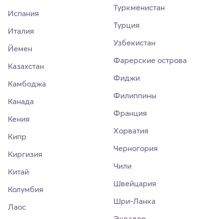
Туркменистан
Испания
Турция
Италия
Узбекистан
Йемен
Фарерские острова
Казахстан
Фиджи
Камбоджа
Филиппины
Канада
Франция
Кения
Хорватия
Кипр
Черногория
Киргизия
Чили
Китай
Швейцария
Колумбия
Шри-Ланка
Лаос
Эквадор