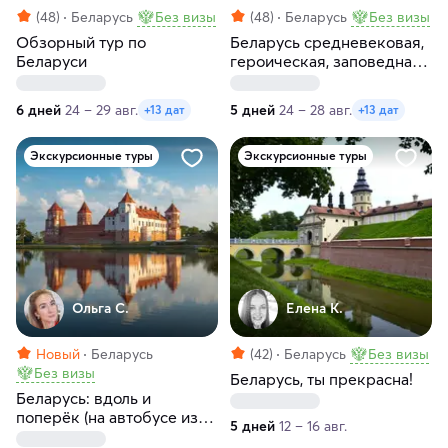
(48)
Беларусь
Без визы
(48)
Беларусь
Без визы
Обзорный тур по
Беларусь средневековая,
Беларуси
героическая, заповедная
и самобытная
6 дней
24 – 29 авг.
5 дней
24 – 28 авг.
+13 дат
+13 дат
Экскурсионные туры
Экскурсионные туры
Ольга С.
Елена К.
Новый
Беларусь
(42)
Беларусь
Без визы
Без визы
Беларусь, ты прекрасна!
Беларусь: вдоль и
поперёк (на автобусе из
5 дней
12 – 16 авг.
Санкт-Петербурга)