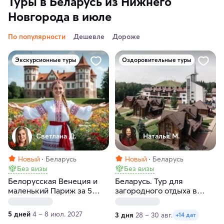
Туры в Беларусь из Нижнего
Новгорода в июле
По популярности
Дешевле
Дороже
Экскурсионные туры
Оздоровительные туры
Светлана Д.
Наталья М.
Новый
Беларусь
Новый
Беларусь
Без визы
Без визы
Белорусская Венеция и
Беларусь. Тур для
маленький Париж за 5
загородного отдыха в
дней
загородном комплексе
Силичи
5 дней
4 – 8 июл. 2027
3 дня
28 – 30 авг.
+14 дат