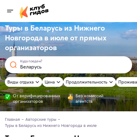
Туры в Беларусь из Нижнего
Новгорода в июле от
прямых
организаторов
Куда поедем?
Виды отдыха
Цена
Продолжительность
Прожива
От верифицированных
Без комиссий
организаторов
агентств
Главная
Авторские туры
Туры в Беларусь из Нижнего Новгорода в июле