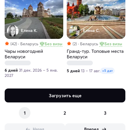
Елена К.
Елена С.
(42)
Беларусь
Без визы
(2)
Беларусь
Без визы
Чары новогодней
Гранд-тур. Топовые места
Беларуси
Беларуси
6 дней
31 дек. 2026 – 5 янв.
5 дней
13 – 17 авг.
+5 дат
2027
Загрузить еще
1
2
3
Назад
Вперед