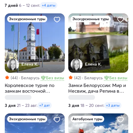
7 дней
6 – 12 сент.
+4 даты
Экскурсионные туры
Экскурсионные туры
Елена К.
Елена К.
(44)
Беларусь
Без визы
(42)
Беларусь
Без визы
Королевское турне по
Замки Белоруссии: Мир и
замкам восточной
Несвиж, дача Репина в
Белоруссии
Здравнево, Витебск
3 дня
21 – 23 авг.
3 дня
18 – 20 сент.
+7 дат
+3 даты
Экскурсионные туры
Автобусные туры