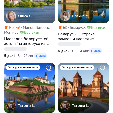
Ольга С.
Полина М.
Новый
Минск, Витебск,
(6)
Беларусь
Без визы
Могилев
Без визы
Беларусь — страна
Наследие белорусской
замков и наследие
земли (на автобусе из
королей
Санкт-Петербурга)
5 дней
20 – 24 авг.
+1 дата
5 дней
18 – 22 авг.
+1 дата
Экскурсионные туры
Экскурсионные туры
Татьяна Ш.
Татьяна Ш.