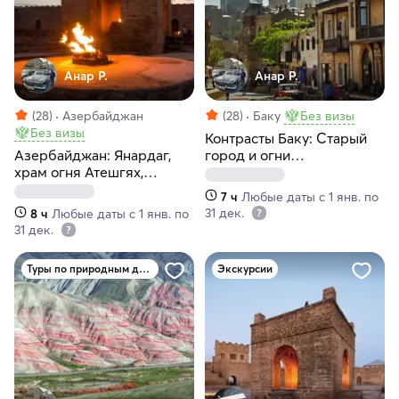
Анар Р.
Анар Р.
(28)
Азербайджан
(28)
Баку
Без визы
Без визы
Контрасты Баку: Старый
Азербайджан: Янардаг,
город и огни
храм огня Атешгях,
современности
Гобустан, мечеть Биби-
7 ч
Любые даты с 1 янв. по
Эйбат
31 дек.
8 ч
Любые даты с 1 янв. по
31 дек.
Туры по природным достопримечательностям
Экскурсии