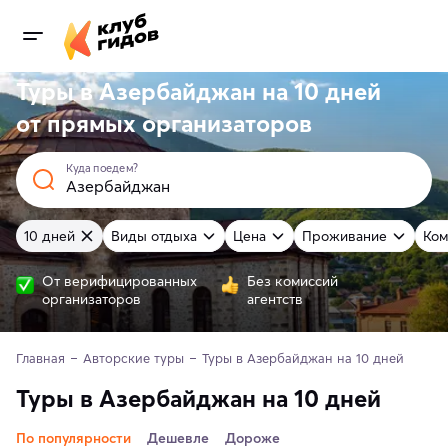
Туры в Азербайджан на 10 дней
от
прямых
организаторов
Куда поедем?
10 дней
Виды отдыха
Цена
Проживание
Ком
От верифицированных
Без комиссий
организаторов
агентств
Главная
Авторские туры
Туры в Азербайджан на 10 дней
Туры в Азербайджан на 10 дней
По популярности
Дешевле
Дороже