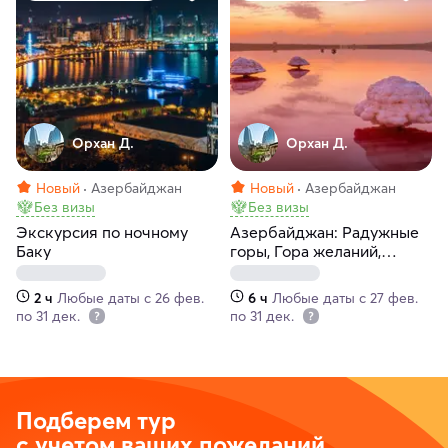
Орхан Д.
Орхан Д.
Новый
Азербайджан
Новый
Азербайджан
Без визы
Без визы
Экскурсия по ночному
Азербайджан: Радужные
Баку
горы, Гора желаний,
Розовое озеро и
гастрономический тур на
2 ч
Любые даты с 26 фев.
6 ч
Любые даты с 27 фев.
Каспии
по 31 дек.
по 31 дек.
Подберем тур
с учетом ваших пожеланий