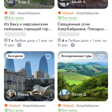
Анар Р.
Salekh A.
(28)
Азербайджан
Новый
Азербайджан
Без визы
Без визы
Из Баку к марсианским
Священные огни
пейзажам, горящей горе,
Азербайджана. Поездка
розовому озеру и скале
из Баку в храм огня
Бешбармаг
Атещгях и к горящей горе
7 ч
Любые даты с 1 янв. по
4 ч
Любые даты с 1 янв. по
Янардаг
31 дек.
31 дек.
Экскурсии
Экскурсионные туры
Рашад Н.
Орхан Д.
Новый
Азербайджан
Новый
Азербайджан
Без визы
Без визы