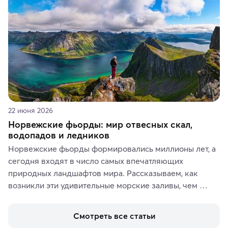
память о путешествии.
22 июня 2026
Норвежские фьорды: мир отвесных скал,
водопадов и ледников
Норвежские фьорды формировались миллионы лет, а 
сегодня входят в число самых впечатляющих 
природных ландшафтов мира. Рассказываем, как 
возникли эти удивительные морские заливы, чем 
знаменит «Король фьордов», где находятся самые 
живописные смотровые площадки и какие точки 
Смотреть все статьи
включить в маршрут по Норвегии.