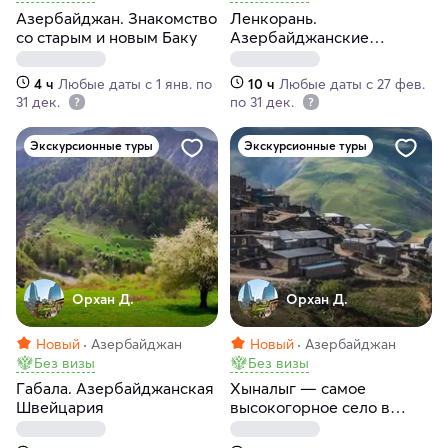
Азербайджан. Знакомство
Ленкорань.
со старым и новым Баку
Азербайджанские
субтропики
4 ч
Любые даты с 1 янв. по
10 ч
Любые даты с 27 фев.
31 дек.
по 31 дек.
Экскурсионные туры
Экскурсионные туры
Орхан Д.
Орхан Д.
Новый
Азербайджан
Новый
Азербайджан
Без визы
Без визы
Габала. Азербайджанская
Хыналыг — самое
Швейцария
высокогорное село в
Азербайджане