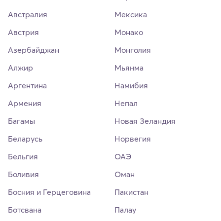
Австралия
Мексика
Австрия
Монако
Азербайджан
Монголия
Алжир
Мьянма
Аргентина
Намибия
Армения
Непал
Багамы
Новая Зеландия
Беларусь
Норвегия
Бельгия
ОАЭ
Боливия
Оман
Босния и Герцеговина
Пакистан
Ботсвана
Палау