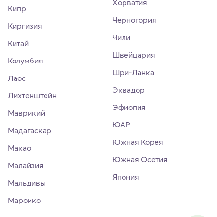
Хорватия
Кипр
Черногория
Киргизия
Чили
Китай
Швейцария
Колумбия
Шри-Ланка
Лаос
Эквадор
Лихтенштейн
Эфиопия
Маврикий
ЮАР
Мадагаскар
Южная Корея
Макао
Южная Осетия
Малайзия
Япония
Мальдивы
Марокко