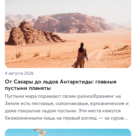
4 августа 2026
От Сахары до льдов Антарктиды: главные
пустыни планеты
Пустыни мира поражают своим разнообразием: на 
Земле есть песчаные, солончаковые, вулканические и 
даже покрытые льдом пустыни. Эти места кажутся 
безжизненными лишь на первый взгляд — за суровой 
красотой скрываются древние культуры, редкие 
животные и маршруты, которые дарят одни из самых 