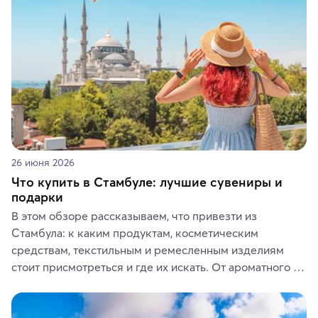
ярких впечатлений от путешествий.
26 июня 2026
Что купить в Стамбуле: лучшие сувениры и
подарки
В этом обзоре рассказываем, что привезти из 
Стамбула: к каким продуктам, косметическим 
средствам, текстильным и ремесленным изделиям 
стоит присмотреться и где их искать. От ароматного 
кофе, специй и сладостей до мозаичных ламп, 
керамики и изделий из кожи на турецких рынках и в 
аутентичных лавках — в подарок близким или себе на 