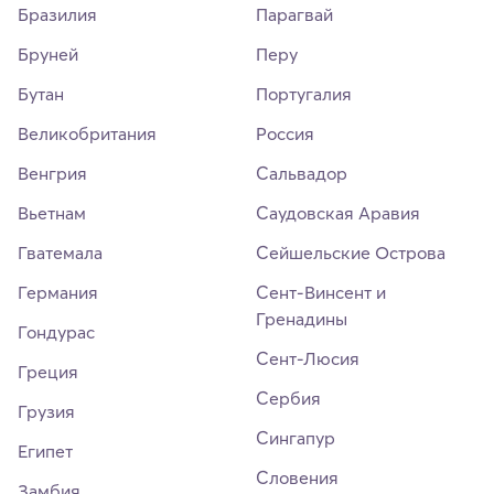
Бразилия
Парагвай
Бруней
Перу
Бутан
Португалия
Великобритания
Россия
Венгрия
Сальвадор
Вьетнам
Саудовская Аравия
Гватемала
Сейшельские Острова
Германия
Сент-Винсент и
Гренадины
Гондурас
Сент-Люсия
Греция
Сербия
Грузия
Сингапур
Египет
Словения
Замбия