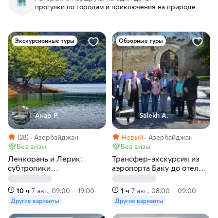
прогулки по городам и приключения на природе
Экскурсионные туры
Обзорные туры
Анар Р.
Salekh A.
(28)
Азербайджан
Новый
Азербайджан
Без визы
Без визы
Ленкорань и Лерик:
Трансфер-экскурсия из
субтропики
аэропорта Баку до отеля
Азербайджана
проживания с гидом
10 ч
7 авг., 09:00 – 19:00
1 ч
7 авг., 08:00 – 09:00
Другие варианты
Другие варианты