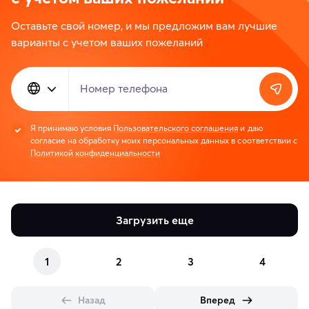
Оставьте свой номер, и мы предложим вам лучшие
варианты с учетом ваших пожеланий
Номер телефона
Я принимаю условия
Пользовательского соглашения
и даю
согласие на обработку моих персональных данных в соответствии с
Политикой конфиденциальности
Загрузить еще
1
2
3
4
Назад
Вперед