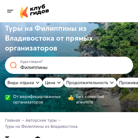
Туры на Филиппины из
Владивостока от
прямых
организаторов
Куда поедем?
Виды отдыха
Цена
Продолжительность
Прожива
От верифицированных
Без комиссий
организаторов
агентств
Главная
Авторские туры
Туры на Филиппины из Владивостока