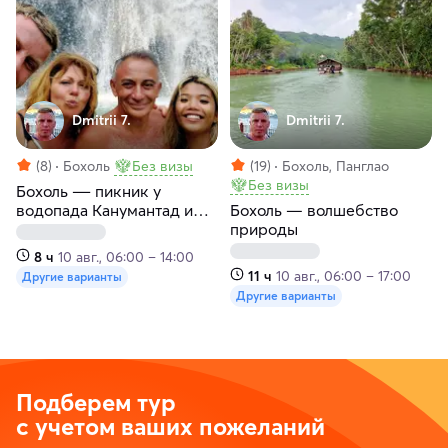
Dmitrii 7.
Dmitrii 7.
(8)
Бохоль
Без визы
(19)
Бохоль, Панглао
Без визы
Бохоль ― пикник у
водопада Канумантад и
Бохоль — волшебство
пещерный бассейн
природы
Cabagnow Pool Cave
8 ч
10 авг., 06:00 – 14:00
11 ч
10 авг., 06:00 – 17:00
Другие варианты
Другие варианты
Подберем тур
с учетом ваших пожеланий