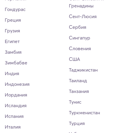
Гренадины
Гондурас
Сент-Люсия
Греция
Сербия
Грузия
Сингапур
Египет
Словения
Замбия
США
Зимбабве
Таджикистан
Индия
Таиланд
Индонезия
Танзания
Иордания
Тунис
Исландия
Туркменистан
Испания
Турция
Италия