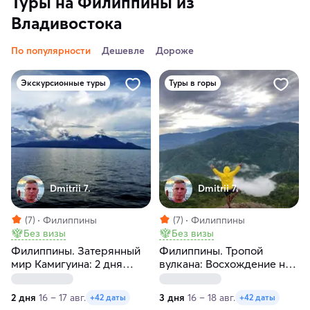
Туры на Филиппины из
Владивостока
По популярности
Дешевле
Дороже
Экскурсионные туры
Туры в горы
Dmitrii 7.
Dmitrii 7.
(7)
Филиппины
(7)
Филиппины
Без визы
Без визы
Филиппины. Затерянный
Филиппины. Тропой
мир Камигуина: 2 дня
вулкана: Восхождение на
гармонии
Апо
2 дня
16 – 17 авг.
3 дня
16 – 18 авг.
+42 даты
+42 даты