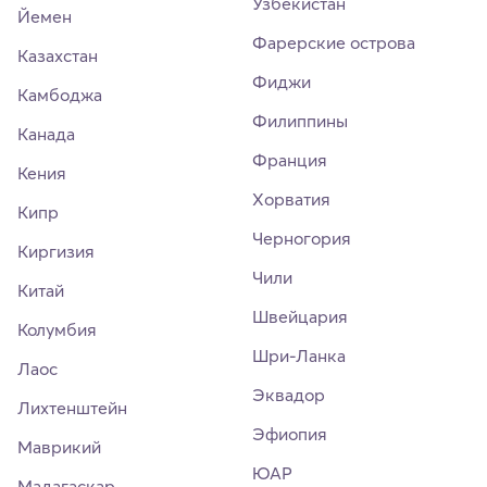
Узбекистан
Йемен
Фарерские острова
Казахстан
Фиджи
Камбоджа
Филиппины
Канада
Франция
Кения
Хорватия
Кипр
Черногория
Киргизия
Чили
Китай
Швейцария
Колумбия
Шри-Ланка
Лаос
Эквадор
Лихтенштейн
Эфиопия
Маврикий
ЮАР
Мадагаскар