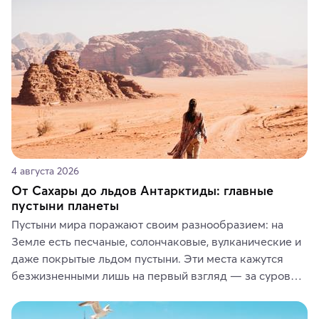
или сувениры, а мы расскажем, чем они интересны и 
где их купить.
4 августа 2026
От Сахары до льдов Антарктиды: главные
пустыни планеты
Пустыни мира поражают своим разнообразием: на 
Земле есть песчаные, солончаковые, вулканические и 
даже покрытые льдом пустыни. Эти места кажутся 
безжизненными лишь на первый взгляд — за суровой 
красотой скрываются древние культуры, редкие 
животные и маршруты, которые дарят одни из самых 