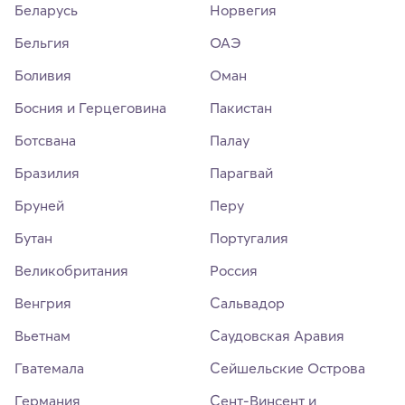
Беларусь
Норвегия
Бельгия
ОАЭ
Боливия
Оман
Босния и Герцеговина
Пакистан
Ботсвана
Палау
Бразилия
Парагвай
Бруней
Перу
Бутан
Португалия
Великобритания
Россия
Венгрия
Сальвадор
Вьетнам
Саудовская Аравия
Гватемала
Сейшельские Острова
Германия
Сент-Винсент и