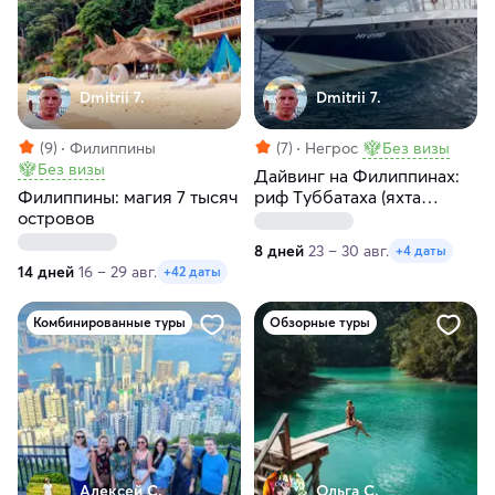
Dmitrii 7.
Dmitrii 7.
(9)
Филиппины
(7)
Негрос
Без визы
Без визы
Дайвинг на Филиппинах:
Филиппины: магия 7 тысяч
риф Tуббатаха (яхта
островов
Gypsy)
8 дней
23 – 30 авг.
+4 даты
14 дней
16 – 29 авг.
+42 даты
Комбинированные туры
Обзорные туры
Алексей С.
Ольга С.