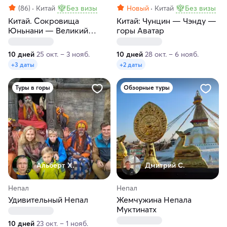
(86)
Китай
Без визы
Новый
Китай
Без визы
Китай. Cокровища
Китай: Чунцин — Чэнду —
Юньнани — Великий
горы Аватар
чайный путь
10 дней
25 окт. – 3 нояб.
10 дней
28 окт. – 6 нояб.
+3 даты
+2 даты
Туры в горы
Обзорные туры
Альберт Х.
Дмитрий С.
Непал
Непал
Удивительный Непал
Жемчужина Непала
Муктинатх
10 дней
23 окт. – 1 нояб.