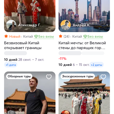
Александр Г.
Андрей К.
Новый
Китай
Без визы
(24)
Китай
Без визы
Безвизовый Китай
Китай мечты: от Великой
открывает границы
стены до парящих гор
Аватара
-11%
10 дней
28 сент. – 7 окт.
10 дней
6 – 15 окт.
+1 дата
+2 даты
Обзорные туры
Экскурсионные туры