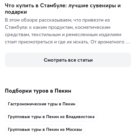
Что купить в Стамбуле: лучшие сувениры и
подарки
В этом обзоре рассказываем, что привезти из 
Стамбула: к каким продуктам, косметическим 
средствам, текстильным и ремесленным изделиям 
стоит присмотреться и где их искать. От ароматного 
кофе, специй и сладостей до мозаичных ламп, 
керамики и изделий из кожи на турецких рынках и в 
Смотреть все статьи
аутентичных лавках — в подарок близким или себе на 
память о путешествии.
Подборки туров в Пекин
Гастрономические туры в Пекин
Групповые туры в Пекин из Владивостока
Групповые туры в Пекин из Москвы