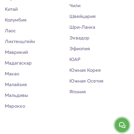
Чили
Китай
Швейцария
Колумбия
Шри-Ланка
Лаос
Эквадор
Лихтенштейн
Эфиопия
Маврикий
ЮАР
Мадагаскар
Южная Корея
Макао
Южная Осетия
Малайзия
Япония
Мальдивы
Марокко