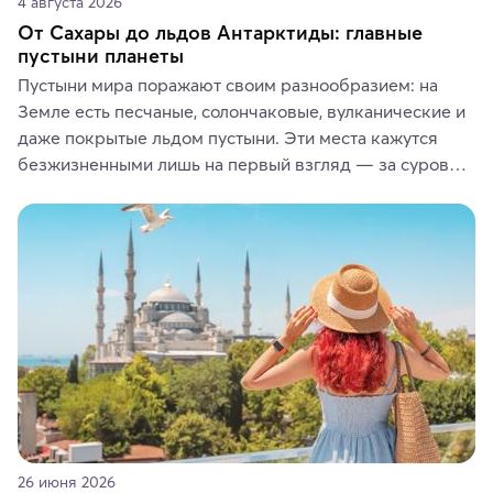
4 августа 2026
От Сахары до льдов Антарктиды: главные
пустыни планеты
Пустыни мира поражают своим разнообразием: на 
Земле есть песчаные, солончаковые, вулканические и 
даже покрытые льдом пустыни. Эти места кажутся 
безжизненными лишь на первый взгляд — за суровой 
красотой скрываются древние культуры, редкие 
животные и маршруты, которые дарят одни из самых 
ярких впечатлений от путешествий.
26 июня 2026