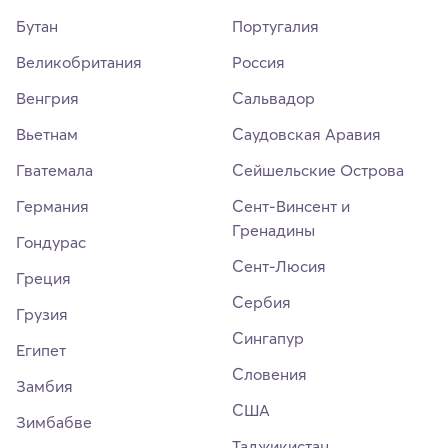
Бутан
Португалия
Великобритания
Россия
Венгрия
Сальвадор
Вьетнам
Саудовская Аравия
Гватемала
Сейшельские Острова
Германия
Сент-Винсент и
Гренадины
Гондурас
Сент-Люсия
Греция
Сербия
Грузия
Сингапур
Египет
Словения
Замбия
США
Зимбабве
Таджикистан