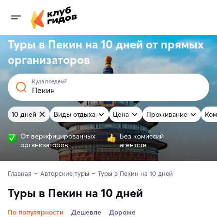
Туры в Пекин на 10 дней от
прямых
организаторов
Куда поедем?
10 дней
Виды отдыха
Цена
Проживание
Ком
От верифицированных
Без комиссий
организаторов
агентств
Главная
Авторские туры
Туры в Пекин на 10 дней
Туры в Пекин на 10 дней
По популярности
Дешевле
Дороже