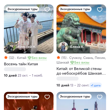
Экскурсионные туры
Экскурсионные туры
Алексей Н.
Елена К.
(32)
Китай
Без визы
(15)
Сучжоу, Сиань, Пекин,
Шанхай
Без визы
Восемь тайн Китая
Китай: от Великой стены
до небоскрёбов Шанхая и
10 дней
23 окт. – 1 нояб.
гора Хуашань
10 дней
13 – 22 сент.
+1 дата
Экскурсионные туры
Экскурсионные туры