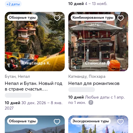
10 дней
4 – 13 нояб.
+2 даты
Обзорные туры
Комбинированные туры
Александра К.
Станислав Ф.
Бутан, Непал
Катманду, Покхара
Непал и Бутан. Новый год
Непал для романтиков
в стране счастья.
Вертолёты и отели 5 звёзд
10 дней
Любые даты с 1 апр.
по 1 июн.
10 дней
30 дек. 2026 – 8 янв.
2027
Обзорные туры
Экскурсионные туры