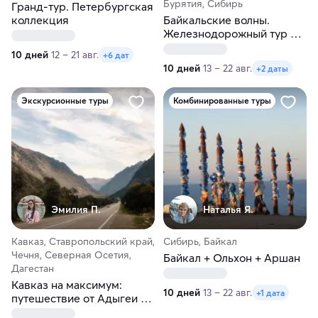
Бурятия, Сибирь
Гранд-тур. Петербургская
коллекция
Байкальские волны.
Железнодорожный тур из
Перми
10 дней
12 – 21 авг.
+6 дат
10 дней
13 – 22 авг.
+2 даты
Экскурсионные туры
Комбинированные туры
Эмилия П.
Наталья Я.
Кавказ, Ставропольский край,
Сибирь, Байкал
Чечня, Северная Осетия,
Байкал + Ольхон + Аршан
Дагестан
Кавказ на максимум:
10 дней
13 – 22 авг.
+1 дата
путешествие от Адыгеи до
Дагестана