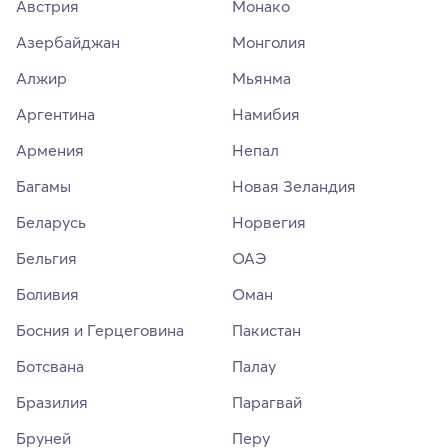
Австрия
Монако
Азербайджан
Монголия
Алжир
Мьянма
Аргентина
Намибия
Армения
Непал
Багамы
Новая Зеландия
Беларусь
Норвегия
Бельгия
ОАЭ
Боливия
Оман
Босния и Герцеговина
Пакистан
Ботсвана
Палау
Бразилия
Парагвай
Бруней
Перу