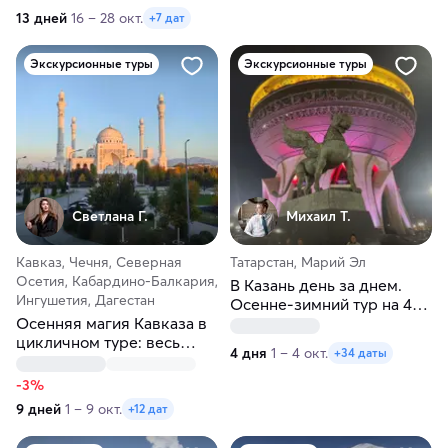
13 дней
16 – 28 окт.
+7 дат
Экскурсионные туры
Экскурсионные туры
Светлана Г.
Михаил Т.
Кавказ, Чечня, Северная
Татарстан, Марий Эл
Осетия, Кабардино-Балкария,
В Казань день за днем.
Ингушетия, Дагестан
Осенне-зимний тур на 4
Осенняя магия Кавказа в
дня
цикличном туре: весь
4 дня
1 – 4 окт.
+34 даты
север — одно
путешествие
-3%
9 дней
1 – 9 окт.
+12 дат