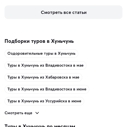
знаменит «Король фьордов», где находятся самые 
живописные смотровые площадки и какие точки 
Смотреть все статьи
включить в маршрут по Норвегии.
Подборки туров в Хуньчунь
Оздоровительные туры в Хуньчунь
Туры в Хуньчунь из Владивостока в мае
Туры в Хуньчунь из Хабаровска в мае
Туры в Хуньчунь из Владивостока в июне
Туры в Хуньчунь из Уссурийска в июне
Смотреть еще
Туры в Хуньчунь по месяцам