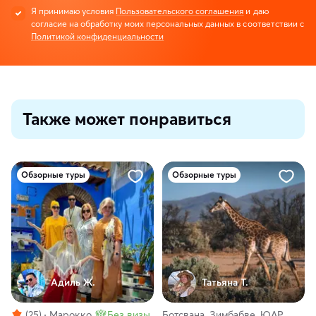
Я принимаю условия
Пользовательского соглашения
и даю
согласие на обработку моих персональных данных в соответствии с
Политикой конфиденциальности
Также может понравиться
Обзорные туры
Обзорные туры
Адиль Ж.
Татьяна Т.
(25)
Марокко
Без визы
Ботсвана, Зимбабве, ЮАР