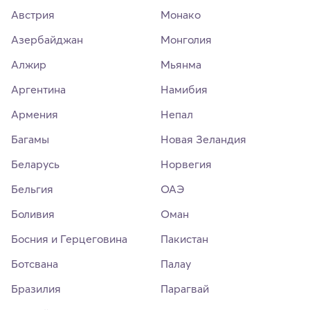
Австрия
Монако
Азербайджан
Монголия
Алжир
Мьянма
Аргентина
Намибия
Армения
Непал
Багамы
Новая Зеландия
Беларусь
Норвегия
Бельгия
ОАЭ
Боливия
Оман
Босния и Герцеговина
Пакистан
Ботсвана
Палау
Бразилия
Парагвай