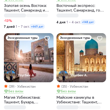
Золотая осень Востока:
Восточный экспресс:
Ташкент, Самарканд и
Ташкент, Самарканд, горы,
Бухара
Чимган за 4 дня
-13%
4 дня
1 – 4 окт.
+148 дат
7 дней
1 – 7 окт.
+665 дат
Экскурсионные туры
Экскурсионные туры
Улугбек А.
Улугбек А.
(39)
Узбекистан
(35)
Узбекистан
Без визы
Без визы
Магия Узбекистана:
Майские каникулы в
Ташкент, Бухара,
Узбекистане: Ташкент,
Самарканд за 5 дней
Самарканд, Бухара