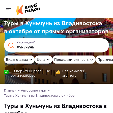
Туры в Хуньчунь из Владивостока
в октябре от
прямых
организаторов
Куда поедем?
Виды отдыха
Цена
Продолжительность
Прожива
От верифицированных
Без комиссий
организаторов
агентств
Главная
Авторские туры
Туры в Хуньчунь из Владивостока в октябре 
Туры в Хуньчунь из Владивостока в