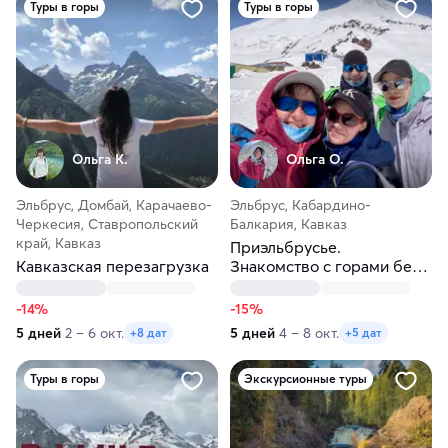
Туры в горы
Туры в горы
Ольга К.
Ольга О.
Эльбрус, Домбай, Карачаево-
Эльбрус, Кабардино-
Черкесия, Ставропольский
Балкария, Кавказ
край, Кавказ
Приэльбрусье.
Кавказская перезагрузка
Знакомство с горами без
рюкзаков
-14%
-15%
5 дней
2 – 6 окт.
5 дней
4 – 8 окт.
+8 дат
+5 дат
Туры в горы
Экскурсионные туры