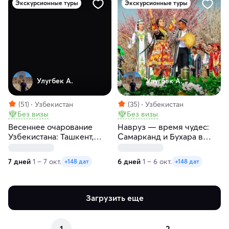
Экскурсионные туры
Экскурсионные туры
Улугбек А.
Улугбек А.
(51)
Узбекистан
(35)
Узбекистан
Без визы
Без визы
Весеннее очарование
Навруз — время чудес:
Узбекистана: Ташкент,
Самарканд и Бухара в
Бухара и Самарканд за 7
цвету за 6 дней
дней
7 дней
1 – 7 окт.
6 дней
1 – 6 окт.
+148 дат
+148 дат
Загрузить еще
1
2