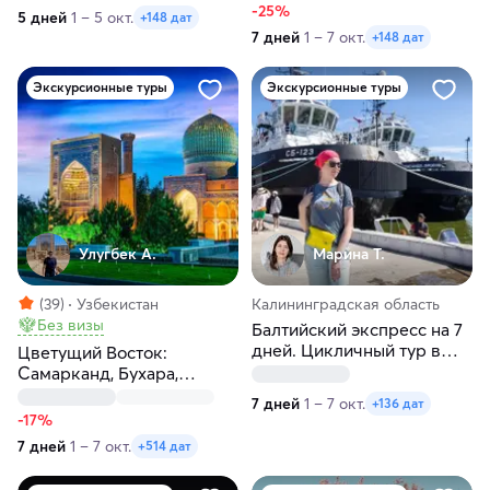
-25%
5 дней
1 – 5 окт.
+148 дат
7 дней
1 – 7 окт.
+148 дат
Экскурсионные туры
Экскурсионные туры
Улугбек А.
Марина Т.
(39)
Узбекистан
Калининградская область
Без визы
Балтийский экспресс на 7
дней. Цикличный тур в
Цветущий Восток:
Калининград
Самарканд, Бухара,
Ташкент за 7 дней
7 дней
1 – 7 окт.
+136 дат
-17%
7 дней
1 – 7 окт.
+514 дат