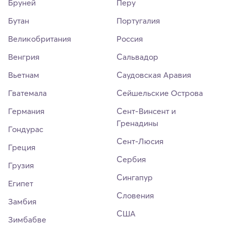
Бруней
Перу
Бутан
Португалия
Великобритания
Россия
Венгрия
Сальвадор
Вьетнам
Саудовская Аравия
Гватемала
Сейшельские Острова
Германия
Сент-Винсент и
Гренадины
Гондурас
Сент-Люсия
Греция
Сербия
Грузия
Сингапур
Египет
Словения
Замбия
США
Зимбабве