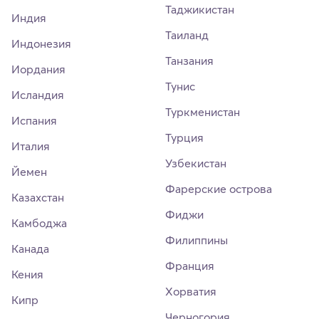
Таджикистан
Индия
Таиланд
Индонезия
Танзания
Иордания
Тунис
Исландия
Туркменистан
Испания
Турция
Италия
Узбекистан
Йемен
Фарерские острова
Казахстан
Фиджи
Камбоджа
Филиппины
Канада
Франция
Кения
Хорватия
Кипр
Черногория