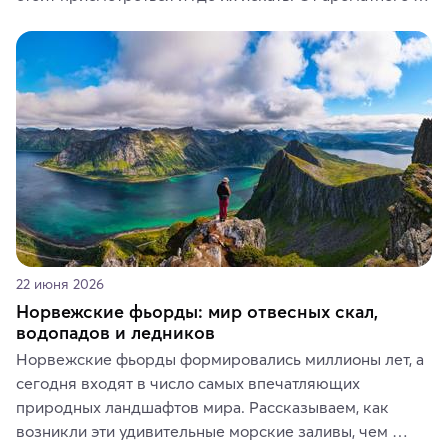
кофе, специй и сладостей до мозаичных ламп, 
керамики и изделий из кожи на турецких рынках и в 
аутентичных лавках — в подарок близким или себе на 
память о путешествии.
22 июня 2026
Норвежские фьорды: мир отвесных скал,
водопадов и ледников
Норвежские фьорды формировались миллионы лет, а 
сегодня входят в число самых впечатляющих 
природных ландшафтов мира. Рассказываем, как 
возникли эти удивительные морские заливы, чем 