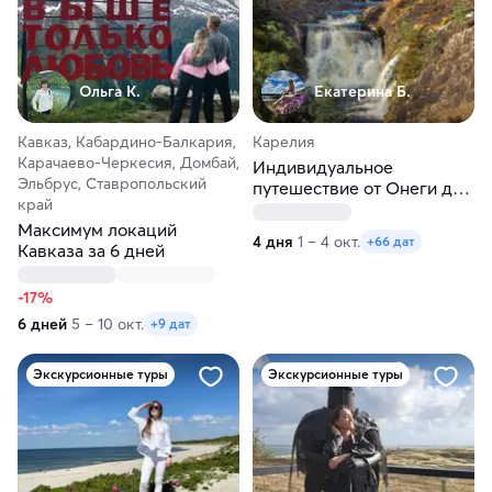
Ольга К.
Екатерина Б.
Кавказ, Кабардино-Балкария,
Карелия
Карачаево-Черкесия, Домбай,
Индивидуальное
Эльбрус, Ставропольский
путешествие от Онеги до
край
Ладоги в любые даты
Максимум локаций
4 дня
1 – 4 окт.
+66 дат
Кавказа за 6 дней
-17%
6 дней
5 – 10 окт.
+9 дат
Экскурсионные туры
Экскурсионные туры