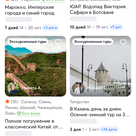
ЮАР. Водопад Виктория.
Марокко. Имперские
Сафари в Ботсване
города и синий город
10 дней
10 – 19 окт.
+5 дат
7 дней
14 – 20 окт.
+3 даты
Экскурсионные туры
Экскурсионные туры
Никита А.
Михаил Т.
(35)
Сучжоу, Сиань,
Татарстан
Пекин, Шанхай, Чжанцзяцзе,
В Казань день за днем.
Лоян
Без визы
Осенне-зимний тур на 3
дня
Полное погружение в
классический Китай: от
3 дня
1 – 3 окт.
+34 даты
Пекина до Шанхая