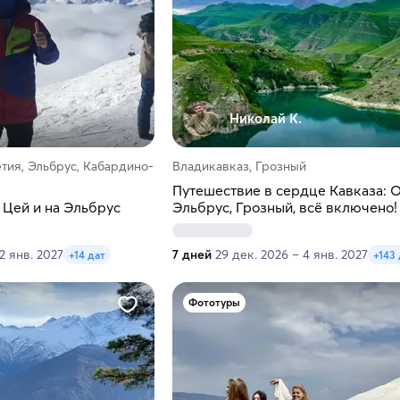
Николай К.
тия, Эльбрус, Кабардино-
Владикавказ, Грозный
Путешествие в сердце Кавказа: О
 Цей и на Эльбрус
Эльбрус, Грозный, всё включено!
2 янв. 2027
7 дней
29 дек. 2026 – 4 янв. 2027
+14 дат
+143
Фототуры