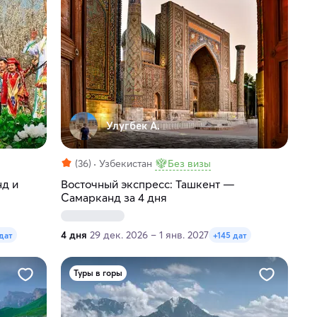
Улугбек А.
(36)
Узбекистан
Без визы
нд и
Восточный экспресс: Ташкент —
Самарканд за 4 дня
4 дня
29 дек. 2026 – 1 янв. 2027
дат
+145 дат
Туры в горы