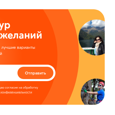
ур
ожеланий
м лучшие варианты
й
Отправить
аю согласие на обработку
 конфиденциальности