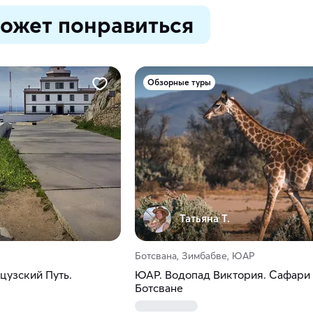
ожет понравиться
Обзорные туры
Татьяна Т.
Ботсвана, Зимбабве, ЮАР
узский Путь.
ЮАР. Водопад Виктория. Сафари
Ботсване