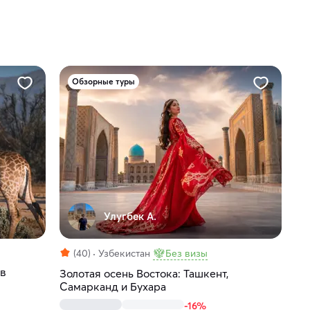
Обзорные туры
Улугбек А.
(40)
Узбекистан
Без визы
 в
Золотая осень Востока: Ташкент,
Самарканд и Бухара
-16%