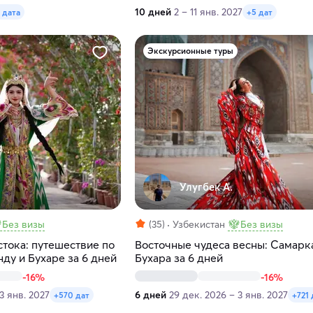
10 дней
2 – 11 янв. 2027
1 дата
+5 дат
Экскурсионные туры
Улугбек А.
Без визы
(35)
Узбекистан
Без визы
тока: путешествие по
Восточные чудеса весны: Самарк
ду и Бухаре за 6 дней
Бухара за 6 дней
-16%
-16%
3 янв. 2027
6 дней
29 дек. 2026 – 3 янв. 2027
+570 дат
+721 