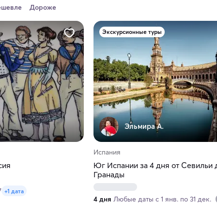
ешевле
Дороже
Экскурсионные туры
Эльмира А.
Испания
сия
Юг Испании за 4 дня от Севильи 
Гранады
7
+1 дата
4 дня
Любые даты с 1 янв. по 31 дек.