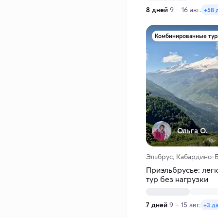
8 дней
9 – 16 авг.
+58 
Комбинированные ту
Ольга О.
Эльбрус, Кабардино-Б
Приэльбрусье: лег
тур без нагрузки
7 дней
9 – 15 авг.
+3 д