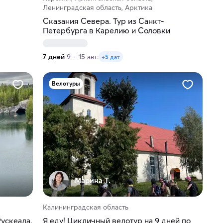
Ленинградская область, Арктика
Сказания Севера. Тур из Санкт-
Петербурга в Карелию и Соловки
7 дней
9 – 15 авг.
+5 дат
Велотуры
Марина Т.
Калининградская область
ускеала.
Я еду! Цикличный велотур на 9 дней по