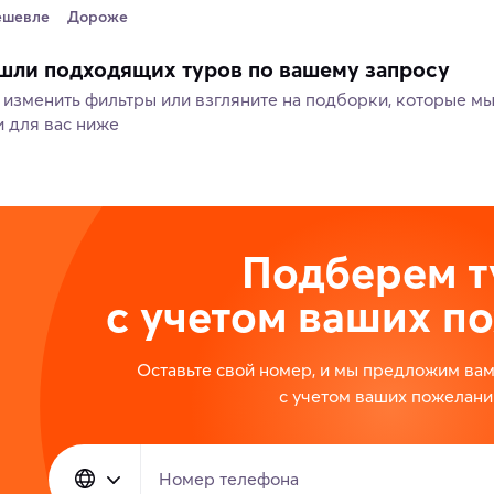
ешевле
Дороже
шли подходящих туров по вашему запросу
изменить фильтры или взгляните на подборки, которые м
 для вас ниже
Подберем т
с учетом ваших п
Оставьте свой номер, и мы предложим ва
с учетом ваших пожелани
Номер телефона