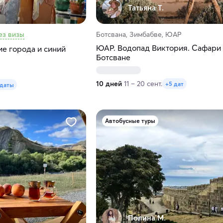
Татьяна Т.
ез визы
Ботсвана, Зимбабве, ЮАР
ЮАР. Водопад Виктория. Сафари
е города и синий
Ботсване
10 дней
11 – 20 сент.
+5 дат
 даты
Автобусные туры
Полина М.