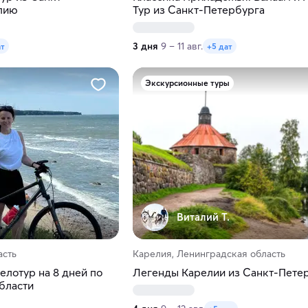
лию
Тур из Санкт-Петербурга
3 дня
9 – 11 авг.
ат
+5 дат
Экскурсионные туры
Виталий Т.
асть
Карелия, Ленинградская область
елотур на 8 дней по
Легенды Карелии из Санкт-Пете
бласти