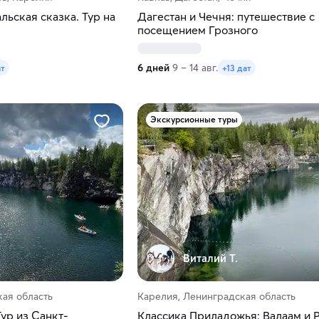
льская сказка. Тур на
Дагестан и Чечня: путешествие с
посещением Грозного
6 дней
9 – 14 авг.
ат
+13 дат
Экскурсионные туры
Виталий Т.
ая область
Карелия, Ленинградская область
ур из Санкт-
Классика Приладожья: Валаам и Р