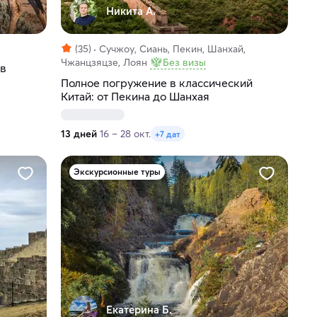
Никита А.
(35)
Сучжоу, Сиань, Пекин, Шанхай,
Чжанцзяцзе, Лоян
Без визы
 в
Полное погружение в классический
Китай: от Пекина до Шанхая
13 дней
16 – 28 окт.
+7 дат
Экскурсионные туры
Екатерина Б.