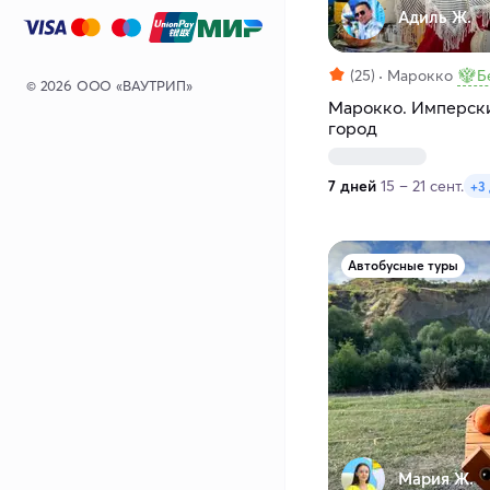
Адиль Ж.
(25)
Марокко
Б
© 2026 ООО «ВАУТРИП»
Марокко. Имперски
город
7 дней
15 – 21 сент.
+3
Автобусные туры
Мария Ж.