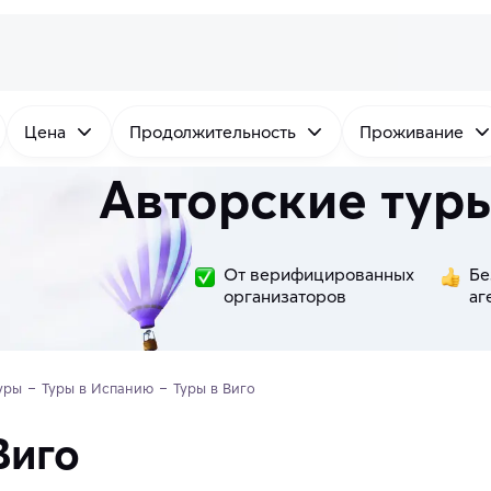
Цена
Продолжительность
Проживание
Авторские туры
От верифицированных
Бе
организаторов
аг
уры
Туры в Испанию
Туры в Виго
Виго