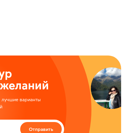
ы
ур
ожеланий
м лучшие варианты
й
Отправить