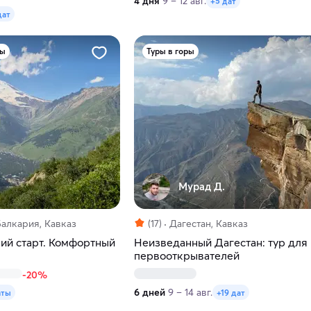
4 дня
9 – 12 авг.
+5 дат
дат
ры
Туры в горы
Мурад Д.
алкария, Кавказ
(17)
Дагестан, Кавказ
кий старт. Комфортный
Неизведанный Дагестан: тур для
первооткрывателей
-20%
6 дней
9 – 14 авг.
аты
+19 дат