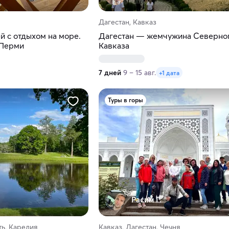
Дагестан, Кавказ
ей с отдыхом на море.
Дагестан — жемчужина Северно
 Перми
Кавказа
7 дней
9 – 15 авг.
+1 дата
Туры в горы
Расим Г.
ь, Карелия
Кавказ, Дагестан, Чечня