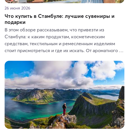
26 июня 2026
Что купить в Стамбуле: лучшие сувениры и
подарки
В этом обзоре рассказываем, что привезти из 
Стамбула: к каким продуктам, косметическим 
средствам, текстильным и ремесленным изделиям 
стоит присмотреться и где их искать. От ароматного 
кофе, специй и сладостей до мозаичных ламп, 
керамики и изделий из кожи на турецких рынках и в 
аутентичных лавках — в подарок близким или себе на 
память о путешествии.