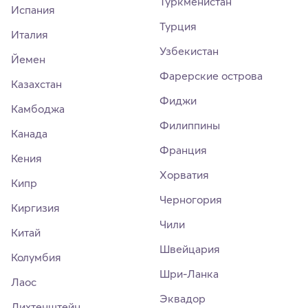
Туркменистан
Испания
Турция
Италия
Узбекистан
Йемен
Фарерские острова
Казахстан
Фиджи
Камбоджа
Филиппины
Канада
Франция
Кения
Хорватия
Кипр
Черногория
Киргизия
Чили
Китай
Швейцария
Колумбия
Шри-Ланка
Лаос
Эквадор
Лихтенштейн