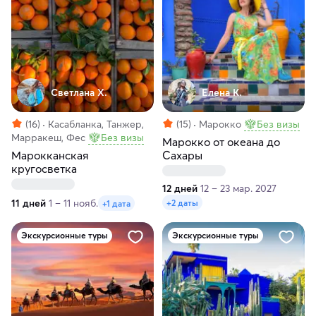
Светлана Х.
Елена К.
(16)
Касабланка, Танжер,
(15)
Марокко
Без визы
Марракеш, Фес
Без визы
Марокко от океана до
Марокканская
Сахары
кругосветка
12 дней
12 – 23 мар. 2027
11 дней
1 – 11 нояб.
+2 даты
+1 дата
Экскурсионные туры
Экскурсионные туры