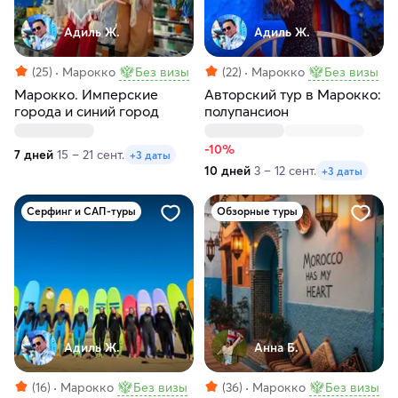
Адиль Ж.
Адиль Ж.
(25)
Марокко
Без визы
(22)
Марокко
Без визы
Марокко. Имперские
Авторский тур в Марокко:
города и синий город
полупансион
-10%
7 дней
15 – 21 сент.
+3 даты
10 дней
3 – 12 сент.
+3 даты
Серфинг и САП-туры
Обзорные туры
Адиль Ж.
Анна Б.
(16)
Марокко
Без визы
(36)
Марокко
Без визы