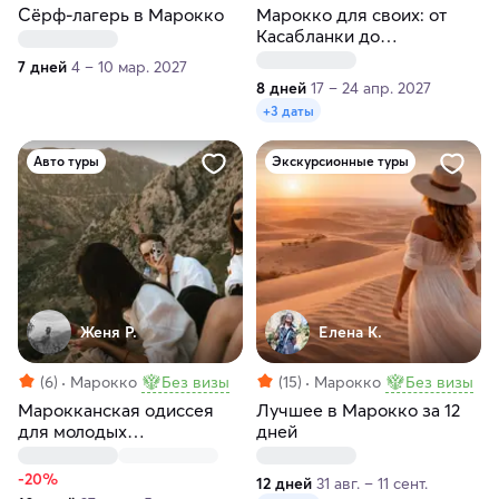
Сёрф-лагерь в Марокко
Марокко для своих: от
Касабланки до
Марракеша за 8 дней
7 дней
4 – 10 мар. 2027
8 дней
17 – 24 апр. 2027
+3 даты
Авто туры
Экскурсионные туры
Женя Р.
Елена К.
(6)
Марокко
Без визы
(15)
Марокко
Без визы
Марокканская одиссея
Лучшее в Марокко за 12
для молодых
дней
авантюристов
-20%
12 дней
31 авг. – 11 сент.