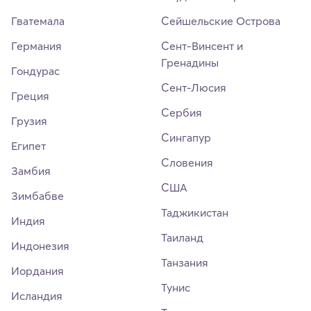
Гватемала
Сейшельские Острова
Германия
Сент-Винсент и
Гренадины
Гондурас
Сент-Люсия
Греция
Сербия
Грузия
Сингапур
Египет
Словения
Замбия
США
Зимбабве
Таджикистан
Индия
Таиланд
Индонезия
Танзания
Иордания
Тунис
Исландия