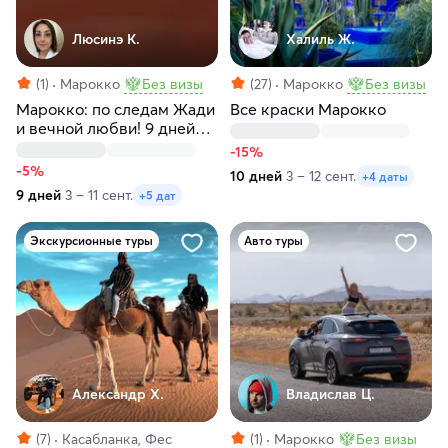
Люсинэ К.
Халиль Ж.
(1)
Марокко
Без визы
(27)
Марокко
Без визы
Марокко: по следам Жади
Все краски Марокко
и вечной любви! 9 дней
чистого Востока
-15%
-5%
10 дней
3 – 12 сент.
+4 даты
9 дней
3 – 11 сент.
+5 дат
Экскурсионные туры
Авто туры
Александр Х.
Владислав Ц.
(7)
Касабланка, Фес
(1)
Марокко
Без визы