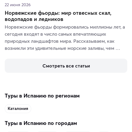
22 июня 2026
Норвежские фьорды: мир отвесных скал,
водопадов и ледников
Норвежские фьорды формировались миллионы лет, а 
сегодня входят в число самых впечатляющих 
природных ландшафтов мира. Рассказываем, как 
возникли эти удивительные морские заливы, чем 
знаменит «Король фьордов», где находятся самые 
живописные смотровые площадки и какие точки 
Смотреть все статьи
включить в маршрут по Норвегии.
Туры в Испанию по регионам
Каталония
Туры в Испанию по городам