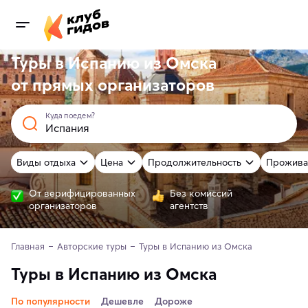
Туры в Испанию из Омска
от
прямых
организаторов
Куда поедем?
Виды отдыха
Цена
Продолжительность
Прожива
От верифицированных
Без комиссий
организаторов
агентств
Главная
Авторские туры
Туры в Испанию из Омска
Туры в Испанию из Омска
По популярности
Дешевле
Дороже