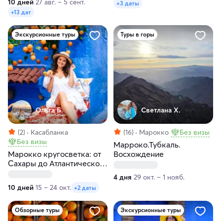
10 дней
27 авг. – 5 сент.
+3 даты
+13 дат
Экскурсионные туры
Туры в горы
Ольга Б.
Светлана Х.
(2)
Касабланка
(16)
Марокко
Без визы
Без визы
Марроко.Тубкаль.
Марокко кругосветка: от
Восхождение
Сахары до Атлантического
океана
4 дня
29 окт. – 1 нояб.
10 дней
15 – 24 окт.
+2 даты
Обзорные туры
Экскурсионные туры