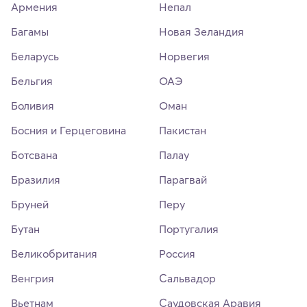
Армения
Непал
Багамы
Новая Зеландия
Беларусь
Норвегия
Бельгия
ОАЭ
Боливия
Оман
Босния и Герцеговина
Пакистан
Ботсвана
Палау
Бразилия
Парагвай
Бруней
Перу
Бутан
Португалия
Великобритания
Россия
Венгрия
Сальвадор
Вьетнам
Саудовская Аравия