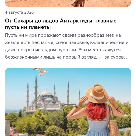
4 августа 2026
От Сахары до льдов Антарктиды: главные
пустыни планеты
Пустыни мира поражают своим разнообразием: на 
Земле есть песчаные, солончаковые, вулканические и 
даже покрытые льдом пустыни. Эти места кажутся 
безжизненными лишь на первый взгляд — за суровой 
красотой скрываются древние культуры, редкие 
животные и маршруты, которые дарят одни из самых 
ярких впечатлений от путешествий.