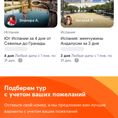
Эльмира А.
Наталья Р.
Испания
Испания
Юг Испании за 4 дня от
Испания: жемчужины
Севильи до Гранады
Андалусии за 3 дня
4 дня
Любые даты с 1 янв. по
3 дня
Любые даты с 1 янв. по
31 дек.
31 дек.
Подберем тур
с учетом ваших пожеланий
Оставьте свой номер, и мы предложим вам лучшие
варианты с учетом ваших пожеланий