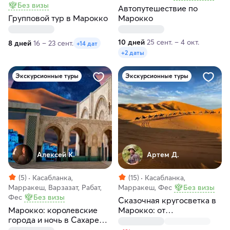
Без визы
Автопутешествие по
Групповой тур в Марокко
Марокко
10 дней
25 сент. – 4 окт.
8 дней
16 – 23 сент.
+14 дат
+2 даты
Экскурсионные туры
Экскурсионные туры
Алексей К.
Артем Д.
(5)
Касабланка,
(15)
Касабланка,
Марракеш, Варзазат, Рабат,
Марракеш, Фес
Без визы
Фес
Без визы
Сказочная кругосветка в
Марокко: королевские
Марокко: от
города и ночь в Сахаре
Атлантического океана до
под звёздами
пустыни Сахары