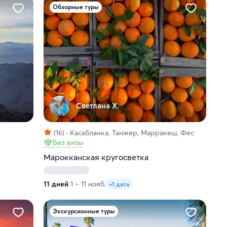
Обзорные туры
Светлана Х.
(16)
Касабланка, Танжер, Марракеш, Фес
Без визы
Марокканская кругосветка
11 дней
1 – 11 нояб.
+1 дата
Экскурсионные туры