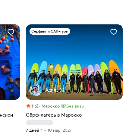
Серфинг и САП-туры
Адиль Ж.
(16)
Марокко
Без визы
ансион
Сёрф-лагерь в Марокко
7 дней
4 – 10 мар. 2027