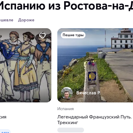
Испанию из Ростова-на-
ешевле
Дороже
Пешие туры
Вячеслав Р.
Испания
сия
Легендарный Французский Путь.
Треккинг
1 дата