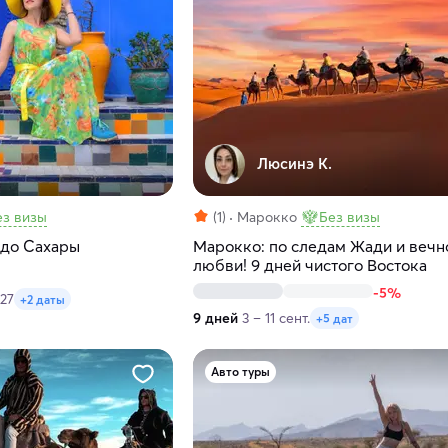
Люсинэ К.
ез визы
(1)
Марокко
Без визы
 до Сахары
Марокко: по следам Жади и вечн
любви! 9 дней чистого Востока
-5%
027
+2 даты
9 дней
3 – 11 сент.
+5 дат
Авто туры