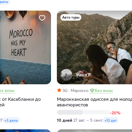
 даты
Авто туры
Женя Р.
ез визы
(6)
Марокко
Без визы
 от Касабланки до
Марокканская одиссея для моло
ей
авантюристов
-20%
27
10 дней
27 авг. – 5 сент.
+3 даты
+13 дат