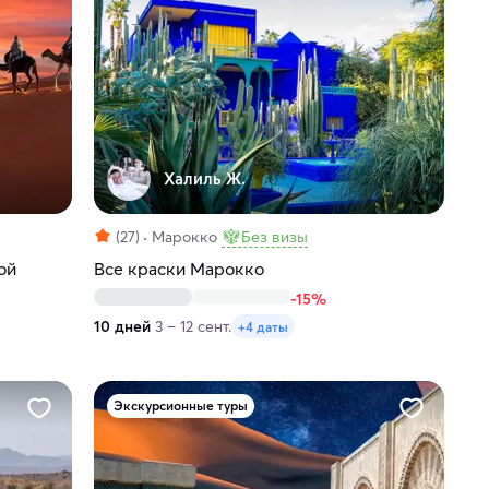
Халиль Ж.
(27)
Марокко
Без визы
ой
Все краски Марокко
-15%
10 дней
3 – 12 сент.
+4 даты
Экскурсионные туры