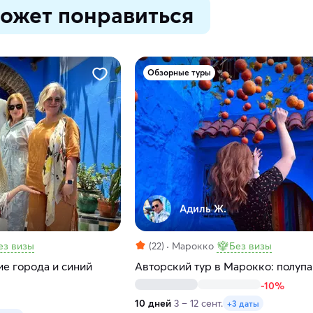
ожет понравиться
Обзорные туры
Адиль Ж.
ез визы
(22)
Марокко
Без визы
е города и синий
Авторский тур в Марокко: полуп
-10%
10 дней
3 – 12 сент.
+3 даты