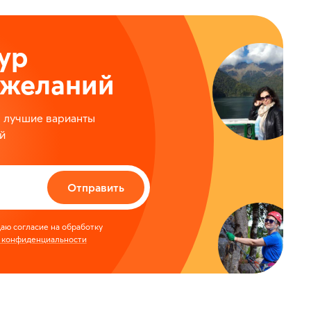
ур
ожеланий
м лучшие варианты
й
Отправить
аю согласие на обработку
 конфиденциальности