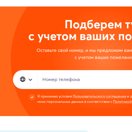
Подберем т
с учетом ваших п
Оставьте свой номер, и мы предложим ва
с учетом ваших пожелани
Номер телефона
Я принимаю условия
Пользовательского соглашения
и д
моих персональных данных в соответствии с
Политикой