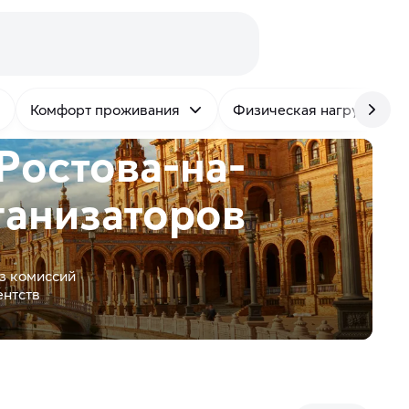
Комфорт проживания
Физическая нагрузка
Ростова-на-
анизаторов
з комиссий
ентств