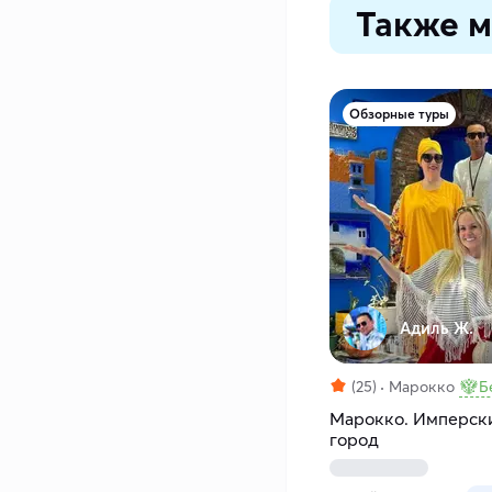
Также м
Обзорные туры
Адиль Ж.
(25)
Марокко
Б
Марокко. Имперски
город