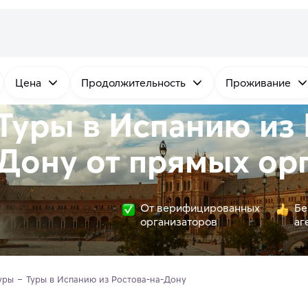
Цена
Продолжительность
Проживание
Туры в Испанию из 
Дону от
прямых
орг
От верифицированных
Бе
организаторов
аг
уры
Туры в Испанию из Ростова-на-Дону