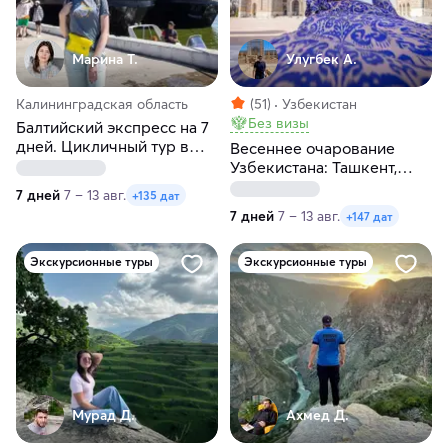
Марина Т.
Улугбек А.
Калининградская область
(51)
Узбекистан
Без визы
Балтийский экспресс на 7
дней. Цикличный тур в
Весеннее очарование
Калининград
Узбекистана: Ташкент,
Бухара и Самарканд за 7
7 дней
7 – 13 авг.
+135 дат
дней
7 дней
7 – 13 авг.
+147 дат
Экскурсионные туры
Экскурсионные туры
Мурад Д.
Ахмед Д.