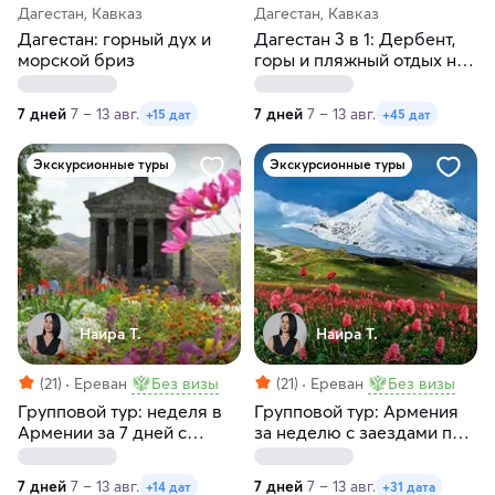
Дагестан, Кавказ
Дагестан, Кавказ
Дагестан: горный дух и
Дагестан 3 в 1: Дербент,
морской бриз
горы и пляжный отдых на
берегу Каспия
7 дней
7 – 13 авг.
7 дней
7 – 13 авг.
+15 дат
+45 дат
Экскурсионные туры
Экскурсионные туры
Наира Т.
Наира Т.
(21)
Ереван
Без визы
(21)
Ереван
Без визы
Групповой тур: неделя в
Групповой тур: Армения
Армении за 7 дней с
за неделю с заездами по
заездами по пятницам и
пятницам и субботам
четвергам
7 дней
7 – 13 авг.
7 дней
7 – 13 авг.
+14 дат
+31 дата