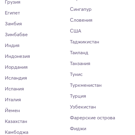
Грузия
Сингапур
Египет
Словения
Замбия
США
Зимбабве
Таджикистан
Индия
Таиланд
Индонезия
Танзания
Иордания
Тунис
Исландия
Туркменистан
Испания
Турция
Италия
Узбекистан
Йемен
Фарерские острова
Казахстан
Фиджи
Камбоджа