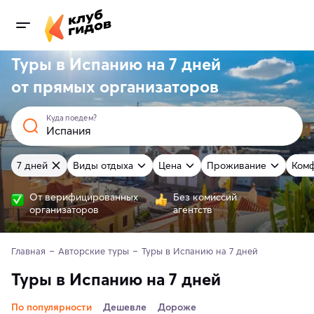
Туры в Испанию на 7 дней
от
прямых
организаторов
Куда поедем?
7 дней
Виды отдыха
Цена
Проживание
Ком
От верифицированных
Без комиссий
организаторов
агентств
Главная
Авторские туры
Туры в Испанию на 7 дней 
Туры в Испанию на 7 дней
По популярности
Дешевле
Дороже