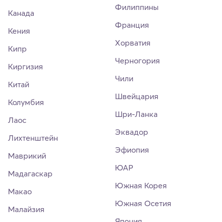
Филиппины
Канада
Франция
Кения
Хорватия
Кипр
Черногория
Киргизия
Чили
Китай
Швейцария
Колумбия
Шри-Ланка
Лаос
Эквадор
Лихтенштейн
Эфиопия
Маврикий
ЮАР
Мадагаскар
Южная Корея
Макао
Южная Осетия
Малайзия
Япония