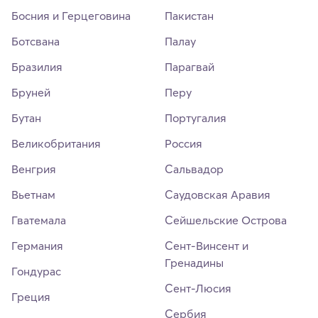
Босния и Герцеговина
Пакистан
Ботсвана
Палау
Бразилия
Парагвай
Бруней
Перу
Бутан
Португалия
Великобритания
Россия
Венгрия
Сальвадор
Вьетнам
Саудовская Аравия
Гватемала
Сейшельские Острова
Германия
Сент-Винсент и
Гренадины
Гондурас
Сент-Люсия
Греция
Сербия