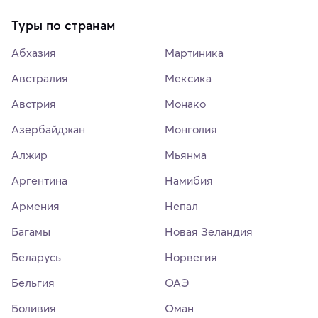
Туры по странам
Абхазия
Мартиника
Австралия
Мексика
Австрия
Монако
Азербайджан
Монголия
Алжир
Мьянма
Аргентина
Намибия
Армения
Непал
Багамы
Новая Зеландия
Беларусь
Норвегия
Бельгия
ОАЭ
Боливия
Оман