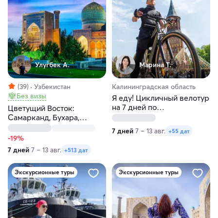
Улугбек А.
Марина Т.
(39)
Узбекистан
Калининградская область
Без визы
Я еду! Цикличный велотур
на 7 дней по
Цветущий Восток:
Калининградской области
Самарканд, Бухара,
Ташкент за 7 дней
7 дней
7 – 13 авг.
+55 дат
-19%
7 дней
7 – 13 авг.
+513 дат
Экскурсионные туры
Экскурсионные туры