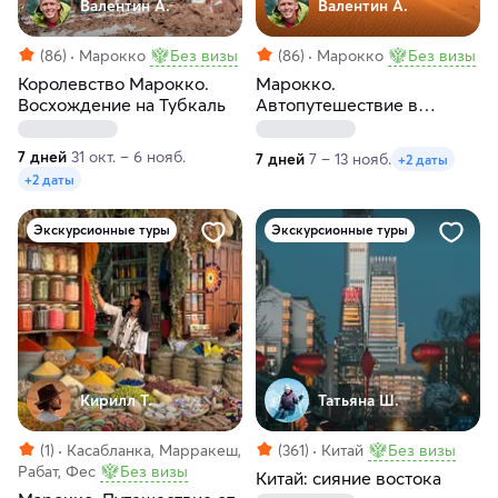
Валентин А.
Валентин А.
(86)
Марокко
Без визы
(86)
Марокко
Без визы
Королевство Марокко.
Марокко.
Восхождение на Тубкаль
Автопутешествие в
пустыню Сахара и голубой
город
7 дней
31 окт. – 6 нояб.
7 дней
7 – 13 нояб.
+2 даты
+2 даты
Экскурсионные туры
Экскурсионные туры
Кирилл T.
Татьяна Ш.
(1)
Касабланка, Марракеш,
(361)
Китай
Без визы
Рабат, Фес
Без визы
Китай: сияние востока