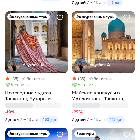
7 дней
7 – 13 авг.
+15 дат
Экскурсионные туры
Экскурсионные туры
Улугбек А.
Улугбек А.
(35)
Узбекистан
(35)
Узбекистан
Без визы
Без визы
Новогодние чудеса
Майские каникулы в
Ташкента, Бухары и
Узбекистане: Ташкент,
Самарканда за 7 дней
Самарканд, Бухара
-19%
-25%
7 дней
7 – 13 авг.
7 дней
7 – 13 авг.
+150 дат
+147 дат
Экскурсионные туры
Велотуры