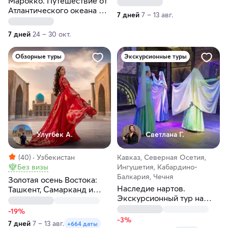
Марокко. Путешествие от
Атлантического океана до
7 дней
7 – 13 авг.
пустыни Сахары
7 дней
24 – 30 окт.
Обзорные туры
Экскурсионные туры
Улугбек А.
Светлана Г.
(40)
Узбекистан
Кавказ, Северная Осетия,
Без визы
Ингушетия, Кабардино-
Балкария, Чечня
Золотая осень Востока:
Наследие нартов.
Ташкент, Самарканд и
Экскурсионный тур на
Бухара
Северный Кавказ
-19%
-3%
7 дней
7 – 13 авг.
+664 даты