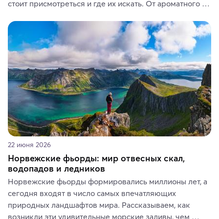
стоит присмотреться и где их искать. От ароматного 
кофе, специй и сладостей до мозаичных ламп, 
керамики и изделий из кожи на турецких рынках и в 
аутентичных лавках — в подарок близким или себе на 
память о путешествии.
22 июня 2026
Норвежские фьорды: мир отвесных скал,
водопадов и ледников
Норвежские фьорды формировались миллионы лет, а 
сегодня входят в число самых впечатляющих 
природных ландшафтов мира. Рассказываем, как 
возникли эти удивительные морские заливы, чем 