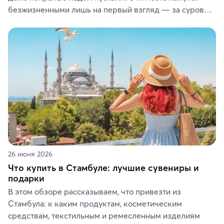
безжизненными лишь на первый взгляд — за суровой 
красотой скрываются древние культуры, редкие 
животные и маршруты, которые дарят одни из самых 
ярких впечатлений от путешествий.
26 июня 2026
Что купить в Стамбуле: лучшие сувениры и
подарки
В этом обзоре рассказываем, что привезти из 
Стамбула: к каким продуктам, косметическим 
средствам, текстильным и ремесленным изделиям 