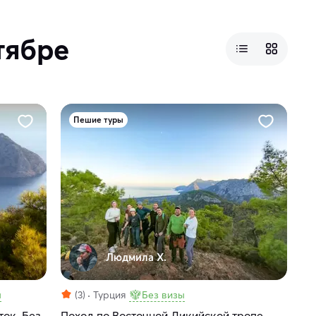
тябре
Пешие туры
Людмила Х.
ы
(3)
Турция
Без визы
ток. Без
Поход по Восточной Ликийской тропе,