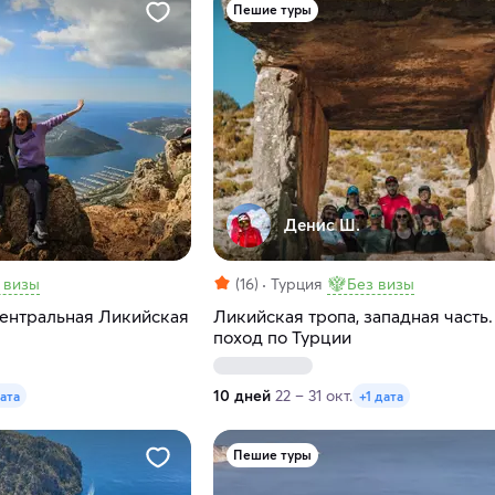
Пешие туры
Денис Ш.
 визы
(16)
Турция
Без визы
Центральная Ликийская
Ликийская тропа, западная часть
поход по Турции
10 дней
22 – 31 окт.
дата
+1 дата
Пешие туры