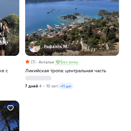
Рафаэль М.
(7)
Анталья
Без визы
ке с
Ликийская тропа: центральная часть
7 дней
4 – 10 окт.
+11 дат