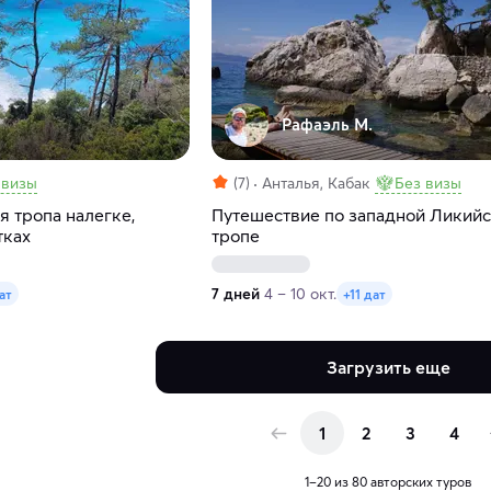
Рафаэль М.
 визы
(7)
Анталья, Кабак
Без визы
 тропа налегке,
Путешествие по западной Ликий
тках
тропе
7 дней
4 – 10 окт.
ат
+11 дат
Загрузить еще
1
2
3
4
1–20 из 80 авторских туров