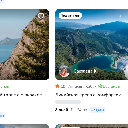
та
Пешие туры
Светлана К.
 визы
(2)
Анталья, Кабак
Без визы
й тропе с рюкзаком.
Ликийская тропа с комфортом!
8 дней
17 – 24 окт.
+2 даты
ата