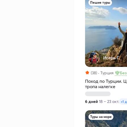
Пешие туры
Игорь Г.
(38)
Турция
Без
Поход по Турции. 
тропа налегке
6 дней
18 – 23 окт.
+1 
Туры на море