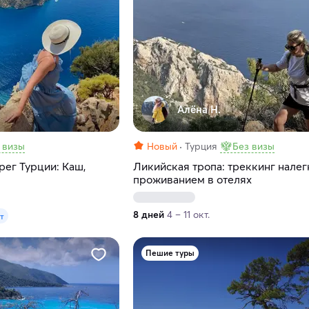
Алёна Н.
 визы
Новый
Турция
Без визы
ег Турции: Каш,
Ликийская тропа: треккинг налег
проживанием в отелях
8 дней
4 – 11 окт.
ат
Пешие туры