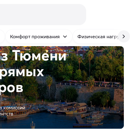
Комфорт проживания
Физическая нагрузка
из Тюмени
рямых
ров
з комиссий
ентств