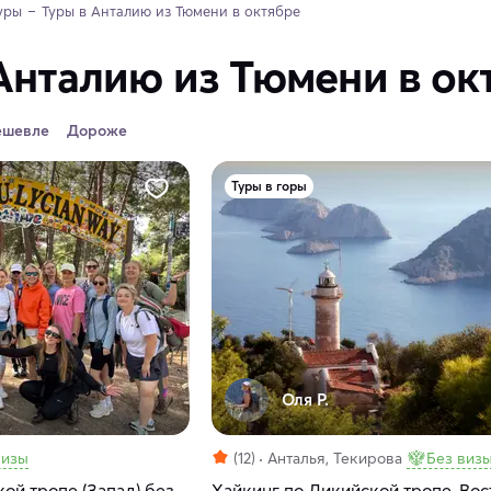
уры
Туры в Анталию из Тюмени в октябре 
Анталию из Тюмени в ок
ешевле
Дороже
Туры в горы
Оля Р.
визы
(12)
Анталья, Текирова
Без виз
ой тропе (Запад) без
Хайкинг по Ликийской тропе, Вос