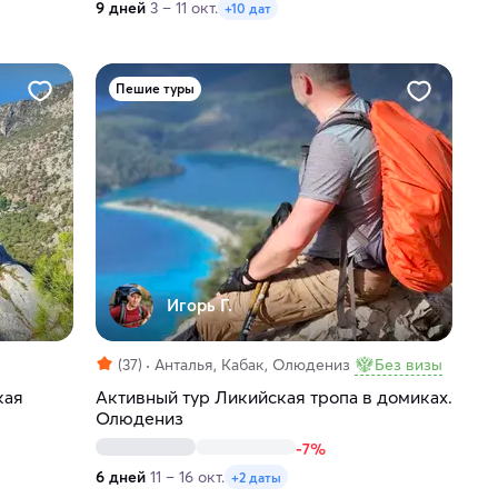
9 дней
3 – 11 окт.
+10 дат
Пешие туры
Игорь Г.
(37)
Анталья, Кабак, Олюдениз
Без визы
кая
Активный тур Ликийская тропа в домиках.
Олюдениз
-7%
6 дней
11 – 16 окт.
+2 даты