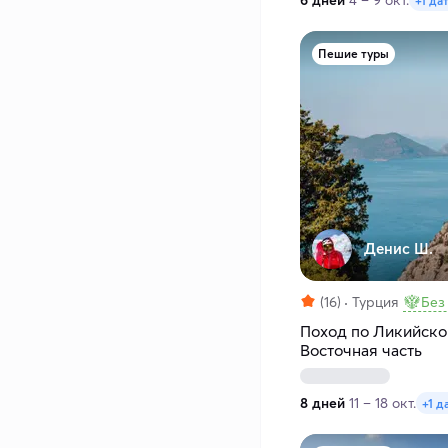
6 дней
4 – 9 окт.
+1 да
Пешие туры
Денис Ш.
(16)
Турция
Без
Поход по Ликийско
Восточная часть
8 дней
11 – 18 окт.
+1 д