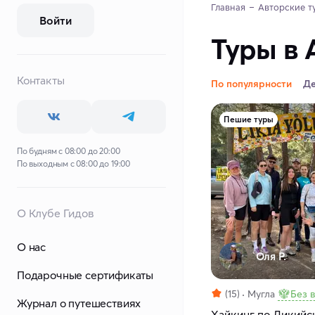
Главная
Авторские т
Войти
Туры в 
Контакты
По популярности
Д
Пешие туры
По будням с 08:00 до 20:00
По выходным с 08:00 до 19:00
О Клубе Гидов
О нас
Оля Р.
Подарочные сертификаты
(15)
Мугла
Без 
Журнал о путешествиях
Хайкинг по Ликийск