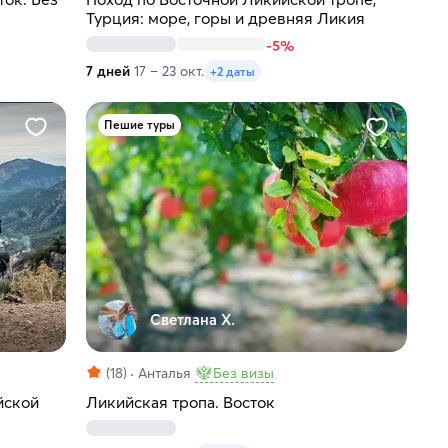
Турция: море, горы и древняя Ликия
-5%
7 дней
17 – 23 окт.
+2 даты
Пешие туры
Светлана Х.
(18)
Анталья
Без визы
йской
Ликийская тропа. Восток