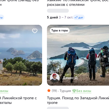
и
рюкзаков с отелями
5 дней
3 – 7 окт.
ты
+7 дат
Туры в горы
Денис Д.
 визы
(19)
Турция
Без визы
й Ликийской тропе с
Турция. Поход по Западной Лики
ахталы
тропе