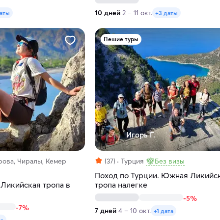
10 дней
2 – 11 окт.
даты
+3 даты
Пешие туры
Игорь Г.
рова, Чиралы, Кемер
(37)
Турция
Без визы
Поход по Турции. Южная Ликийс
 Ликийская тропа в
тропа налегке
-5%
-7%
7 дней
4 – 10 окт.
+1 дата