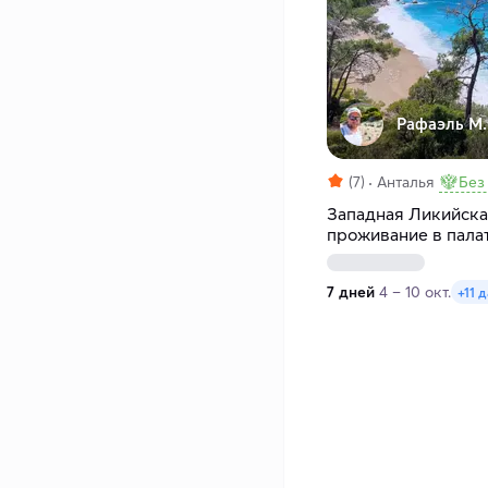
Рафаэль М.
(7)
Анталья
Без
Западная Ликийская
проживание в пала
7 дней
4 – 10 окт.
+11 д