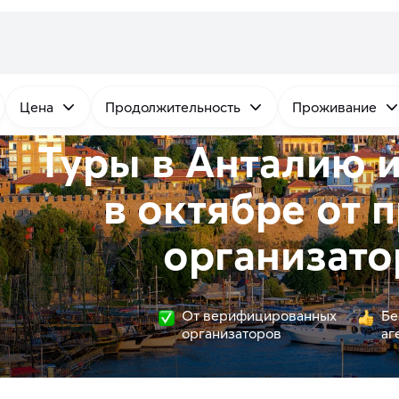
Цена
Продолжительность
Проживание
Туры в Анталию 
в октябре от
п
организато
От верифицированных
Бе
организаторов
аг