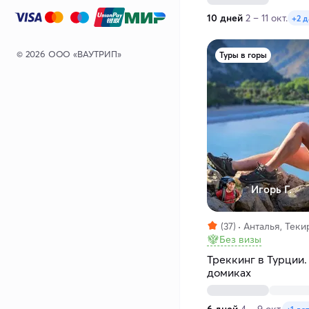
10 дней
2 – 11 окт.
+2 
© 2026 ООО «ВАУТРИП»
Туры в горы
Игорь Г.
(37)
Анталья, Теки
Без визы
Треккинг в Турции.
домиках