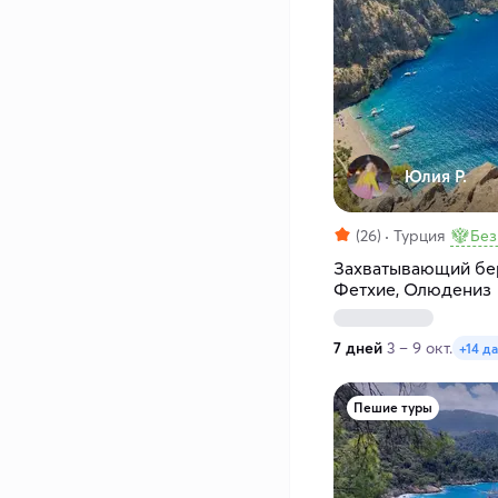
Юлия Р.
(26)
Турция
Без
Захватывающий бер
Фетхие, Олюдениз
7 дней
3 – 9 окт.
+14 д
Пешие туры