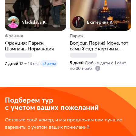
Vladislava K.
Екатерина К.
Франция
Париж
Франция: Париж,
Bonjour, Париж! Моне, тот
Шампань, Нормандия
самый сад с картин и
десерт во дворце
5 дней
Любые даты с 1 сент.
7 дней
12 – 18 окт.
+2 даты
по 30 нояб.
Подберем тур
с учетом ваших пожеланий
Оставьте свой номер, и мы предложим вам лучшие
варианты с учетом ваших пожеланий