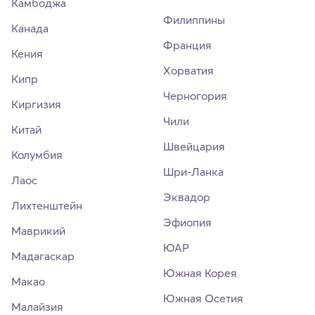
Камбоджа
Филиппины
Канада
Франция
Кения
Хорватия
Кипр
Черногория
Киргизия
Чили
Китай
Швейцария
Колумбия
Шри-Ланка
Лаос
Эквадор
Лихтенштейн
Эфиопия
Маврикий
ЮАР
Мадагаскар
Южная Корея
Макао
Южная Осетия
Малайзия