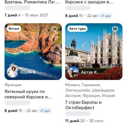
Бретань. Романтика Ла-
Корсике с заходом в
Манша
Бонифачо и Лавецци
7 дней
4 – 10 июн. 2027
8 дней
15 – 22 авг.
+7 дат
Яхтинг
Авто туры
Юрий Б.
Артур К.
Франция
Монако, Германия,
Лихтенштейн, Швейцария,
Яхтенный круиз по
Австрия, Франция, Италия
северной Корсике и
заповеднику Скандола
7 стран Европы и
Октоберфест
8 дней
15 – 22 авг.
+7 дат
11 дней
20 – 30 сент.