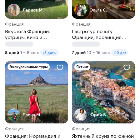
Лариса М.
Ольга С.
Франция
Франция
Вкус юга Франции:
Гастротур по югу
устрицы, вино и
Франции, провинция
настоящая Франция
Лангедок
8 дней
1 – 8 сент.
7 дней
10 – 16 сент.
+3 даты
+10 дат
Экскурсионные туры
Яхтинг
Елена М.
Юрий Б.
Франция
Франция
Франция: Нормандия и
Яхтенный круиз по южной