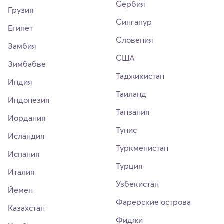
Сербия
Грузия
Сингапур
Египет
Словения
Замбия
США
Зимбабве
Таджикистан
Индия
Таиланд
Индонезия
Танзания
Иордания
Тунис
Исландия
Туркменистан
Испания
Турция
Италия
Узбекистан
Йемен
Фарерские острова
Казахстан
Фиджи