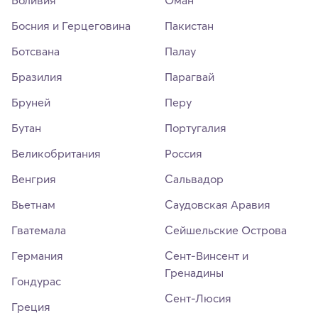
Боливия
Оман
Босния и Герцеговина
Пакистан
Ботсвана
Палау
Бразилия
Парагвай
Бруней
Перу
Бутан
Португалия
Великобритания
Россия
Венгрия
Сальвадор
Вьетнам
Саудовская Аравия
Гватемала
Сейшельские Острова
Германия
Сент-Винсент и
Гренадины
Гондурас
Сент-Люсия
Греция