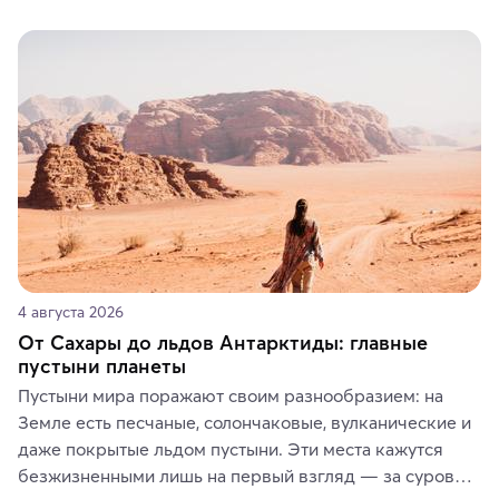
Вы можете выбрать сладости, фрукты, косметические 
средства, одежду, украшения, предметы интерьера 
или сувениры, а мы расскажем, чем они интересны и 
где их купить.
4 августа 2026
От Сахары до льдов Антарктиды: главные
пустыни планеты
Пустыни мира поражают своим разнообразием: на 
Земле есть песчаные, солончаковые, вулканические и 
даже покрытые льдом пустыни. Эти места кажутся 
безжизненными лишь на первый взгляд — за суровой 