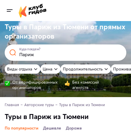
Туры в Париж из Тюмени от
прямых
организаторов
Куда поедем?
Виды отдыха
Цена
Продолжительность
Прожива
От верифицированных
Без комиссий
организаторов
агентств
Главная
Авторские туры
Туры в Париж из Тюмени
Туры в Париж из Тюмени
По популярности
Дешевле
Дороже