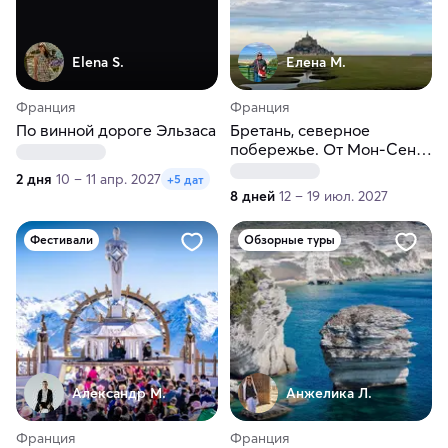
Elena S.
Елена М.
Франция
Франция
По винной дороге Эльзаса
Бретань, северное
побережье. От Мон-Сен-
Мишель до Берега
2 дня
10 – 11 апр. 2027
+5 дат
Розового гранита
8 дней
12 – 19 июл. 2027
Фестивали
Обзорные туры
Александр М.
Анжелика Л.
Франция
Франция