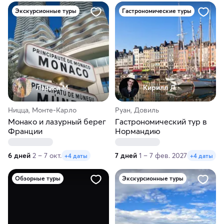
Экскурсионные туры
Гастрономические туры
Лариса М.
Кирилл Л.
Ницца, Монте-Карло
Руан, Довиль
Монако и лазурный берег
Гастрономический тур в
Франции
Нормандию
6 дней
2 – 7 окт.
7 дней
1 – 7 фев. 2027
+4 даты
+4 даты
Обзорные туры
Экскурсионные туры