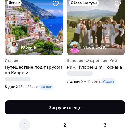
Яхтинг
Обзорные туры
Юрий Б.
Vladislava K.
Италия
Венеция, Флоренция, Рим
Путешествие под парусом
Рим, Флоренция, Тоскана
по Капри и
Амальфитанскому
7 дней
5 – 11 сент.
+1 дата
побережью Италии
8 дней
15 – 22 авг.
+8 дат
Загрузить еще
1
2
3