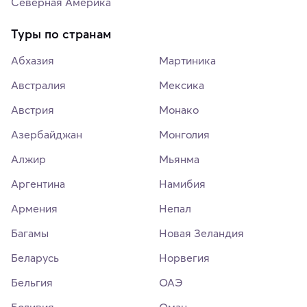
Северная Америка
Туры по странам
Абхазия
Мартиника
Австралия
Мексика
Австрия
Монако
Азербайджан
Монголия
Алжир
Мьянма
Аргентина
Намибия
Армения
Непал
Багамы
Новая Зеландия
Беларусь
Норвегия
Бельгия
ОАЭ