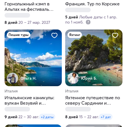
Горнолыжный кэмп в
Франция. Тур по Корсике
Альпах на фестиваль
танцевальной музыки
5 дней
Любые даты с 1 апр.
по 1 нояб.
8 дней
20 – 27 мар. 2027
Пешие туры
Яхтинг
Ольга Н.
Юрий Б.
Италия
Италия
Итальянские каникулы:
Яхтенное путешествие по
вулкан Везувий и
северу Сардинии и
Амальфийское побережье
Корсике на катамаране
9 дней
22 – 30 авг.
8 дней
15 – 22 авг.
+2 даты
+7 дат