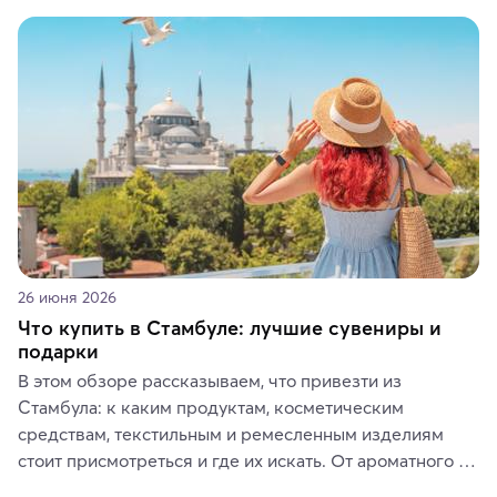
красотой скрываются древние культуры, редкие 
животные и маршруты, которые дарят одни из самых 
ярких впечатлений от путешествий.
26 июня 2026
Что купить в Стамбуле: лучшие сувениры и
подарки
В этом обзоре рассказываем, что привезти из 
Стамбула: к каким продуктам, косметическим 
средствам, текстильным и ремесленным изделиям 
стоит присмотреться и где их искать. От ароматного 
кофе, специй и сладостей до мозаичных ламп, 