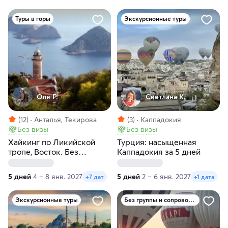
Туры в горы
Экскурсионные туры
Оля Р.
Светлана К.
(12)
Анталья, Текирова
(3)
Каппадокия
Без визы
Без визы
Хайкинг по Ликийской
Турция: насыщенная
тропе, Восток. Без
Каппадокия за 5 дней
рюкзаков с отелями
5 дней
4 – 8 янв. 2027
5 дней
2 – 6 янв. 2027
+7 дат
+1 дата
Экскурсионные туры
Без группы и сопровождения