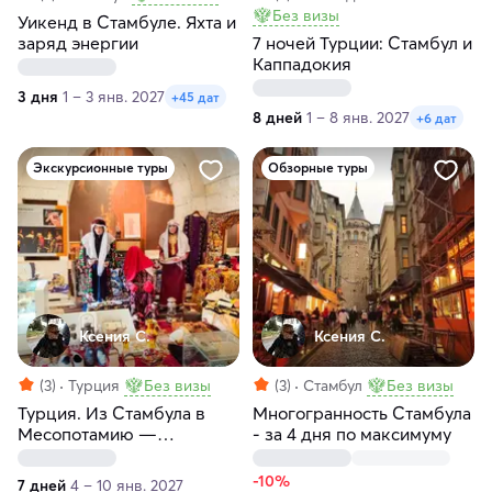
Без визы
Уикенд в Стамбуле. Яхта и
заряд энергии
7 ночей Турции: Стамбул и
Каппадокия
3 дня
1 – 3 янв. 2027
+45 дат
8 дней
1 – 8 янв. 2027
+6 дат
Экскурсионные туры
Обзорные туры
Ксения С.
Ксения С.
(3)
Турция
Без визы
(3)
Стамбул
Без визы
Турция. Из Стамбула в
Многогранность Стамбула
Месопотамию —
- за 4 дня по максимуму
древнюю цивилизацию
-10%
7 дней
4 – 10 янв. 2027