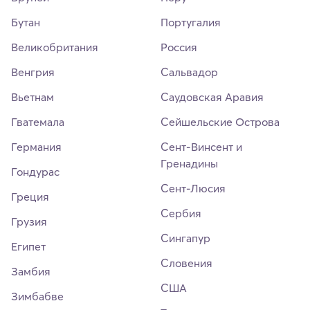
Бутан
Португалия
Великобритания
Россия
Венгрия
Сальвадор
Вьетнам
Саудовская Аравия
Гватемала
Сейшельские Острова
Германия
Сент-Винсент и
Гренадины
Гондурас
Сент-Люсия
Греция
Сербия
Грузия
Сингапур
Египет
Словения
Замбия
США
Зимбабве