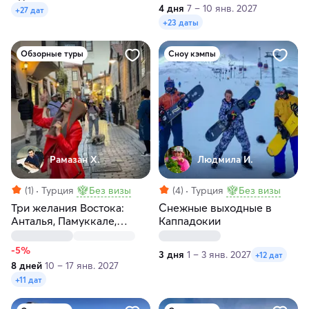
4 дня
7 – 10 янв. 2027
+27 дат
+23 даты
Обзорные туры
Сноу кэмпы
Рамазан Х.
Людмила И.
(1)
Турция
Без визы
(4)
Турция
Без визы
Три желания Востока:
Снежные выходные в
Анталья, Памуккале,
Каппадокии
Каппадокия за 8 дней
-5%
3 дня
1 – 3 янв. 2027
+12 дат
8 дней
10 – 17 янв. 2027
+11 дат