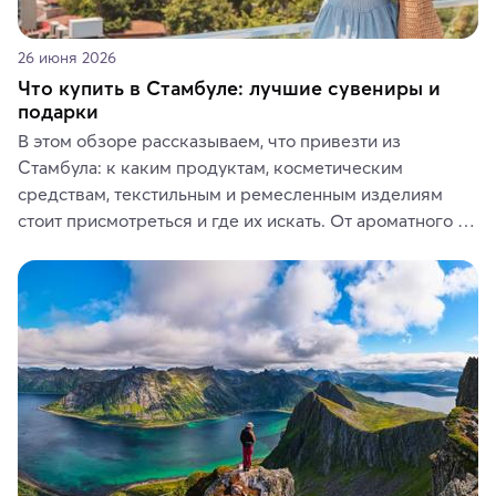
26 июня 2026
Что купить в Стамбуле: лучшие сувениры и
подарки
В этом обзоре рассказываем, что привезти из 
Стамбула: к каким продуктам, косметическим 
средствам, текстильным и ремесленным изделиям 
стоит присмотреться и где их искать. От ароматного 
кофе, специй и сладостей до мозаичных ламп, 
керамики и изделий из кожи на турецких рынках и в 
аутентичных лавках — в подарок близким или себе на 
память о путешествии.