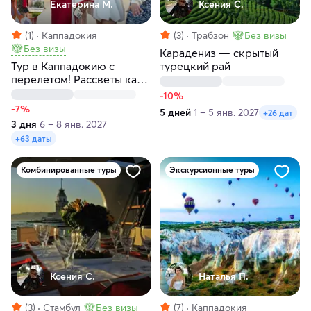
Екатерина М.
Ксения С.
(1)
Каппадокия
(3)
Трабзон
Без визы
Без визы
Карадениз — скрытый
Тур в Каппадокию с
турецкий рай
перелетом! Рассветы как
в кино! Любые даты
-10%
-7%
5 дней
1 – 5 янв. 2027
+26 дат
3 дня
6 – 8 янв. 2027
+63 даты
Комбинированные туры
Экскурсионные туры
Ксения С.
Наталья П.
(3)
Стамбул
Без визы
(7)
Каппадокия