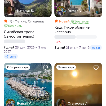
Наталья Б.
Roman V.
(7)
Фетхие, Олюдениз
Новый
Без визы
Без визы
Каш. Тихое обаяние
Ликийская тропа
несезона
(самостоятельно)
-3%
7 дней
28 дек. 2026 – 3 янв.
8 дней
31 окт. – 7 нояб.
+6 дат
2027
+21 дата
Обзорные туры
Пешие туры
Roman V.
Станислав Л.