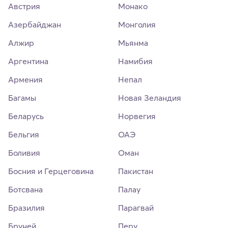
Австрия
Монако
Азербайджан
Монголия
Алжир
Мьянма
Аргентина
Намибия
Армения
Непал
Багамы
Новая Зеландия
Беларусь
Норвегия
Бельгия
ОАЭ
Боливия
Оман
Босния и Герцеговина
Пакистан
Ботсвана
Палау
Бразилия
Парагвай
Бруней
Перу