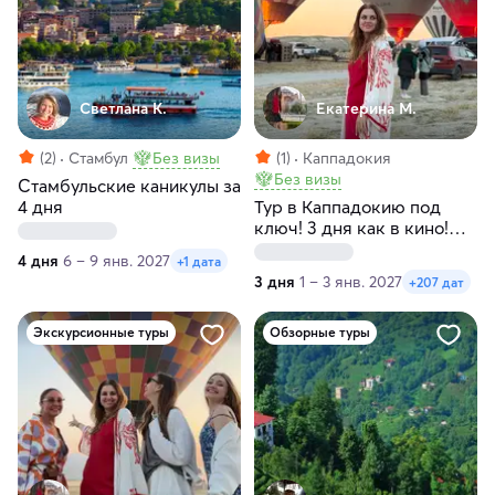
Светлана К.
Екатерина М.
(2)
Стамбул
Без визы
(1)
Каппадокия
Без визы
Стамбульские каникулы за
4 дня
Тур в Каппадокию под
ключ! 3 дня как в кино!
Любые даты
4 дня
6 – 9 янв. 2027
+1 дата
3 дня
1 – 3 янв. 2027
+207 дат
Экскурсионные туры
Обзорные туры