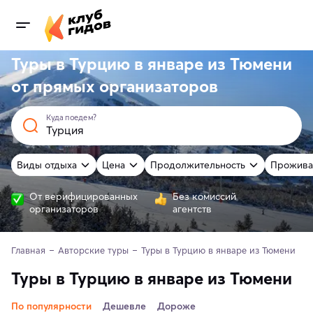
Туры в Турцию в январе из Тюмени
от
прямых
организаторов
Куда поедем?
Виды отдыха
Цена
Продолжительность
Прожива
От верифицированных
Без комиссий
организаторов
агентств
Главная
Авторские туры
Туры в Турцию в январе из Тюмени
Туры в Турцию в январе из Тюмени
По популярности
Дешевле
Дороже