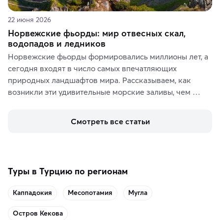
22 июня 2026
Норвежские фьорды: мир отвесных скал,
водопадов и ледников
Норвежские фьорды формировались миллионы лет, а 
сегодня входят в число самых впечатляющих 
природных ландшафтов мира. Рассказываем, как 
возникли эти удивительные морские заливы, чем 
знаменит «Король фьордов», где находятся самые 
живописные смотровые площадки и какие точки 
Смотреть все статьи
включить в маршрут по Норвегии.
Туры в Турцию по регионам
Каппадокия
Месопотамия
Мугла
Остров Кекова