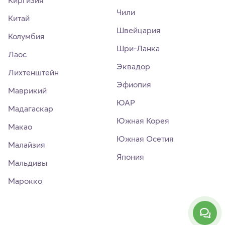
Киргизия
Чили
Китай
Швейцария
Колумбия
Шри-Ланка
Лаос
Эквадор
Лихтенштейн
Эфиопия
Маврикий
ЮАР
Мадагаскар
Южная Корея
Макао
Южная Осетия
Малайзия
Япония
Мальдивы
Марокко