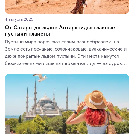
4 августа 2026
От Сахары до льдов Антарктиды: главные
пустыни планеты
Пустыни мира поражают своим разнообразием: на 
Земле есть песчаные, солончаковые, вулканические и 
даже покрытые льдом пустыни. Эти места кажутся 
безжизненными лишь на первый взгляд — за суровой 
красотой скрываются древние культуры, редкие 
животные и маршруты, которые дарят одни из самых 
ярких впечатлений от путешествий.