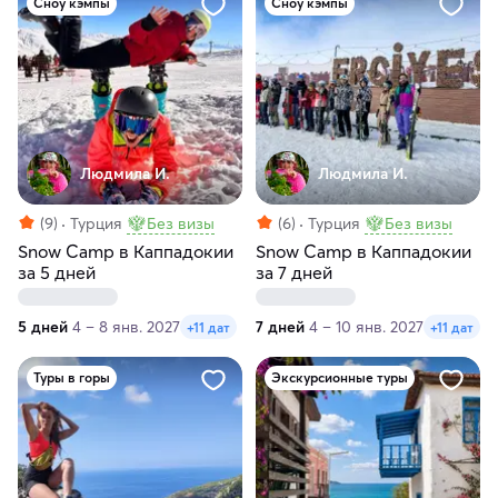
Сноу кэмпы
Сноу кэмпы
Людмила И.
Людмила И.
(9)
Турция
Без визы
(6)
Турция
Без визы
Snow Camp в Каппадокии
Snow Camp в Каппадокии
за 5 дней
за 7 дней
5 дней
4 – 8 янв. 2027
7 дней
4 – 10 янв. 2027
+11 дат
+11 дат
Туры в горы
Экскурсионные туры