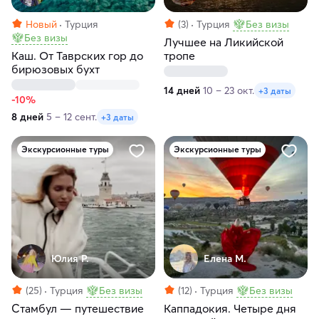
Новый
Турция
(3)
Турция
Без визы
Без визы
Лучшее на Ликийской
Каш. От Таврских гор до
тропе
бирюзовых бухт
14 дней
10 – 23 окт.
+3 даты
-10%
8 дней
5 – 12 сент.
+3 даты
Экскурсионные туры
Экскурсионные туры
Юлия Р.
Елена М.
(25)
Турция
Без визы
(12)
Турция
Без визы
Стамбул — путешествие
Каппадокия. Четыре дня