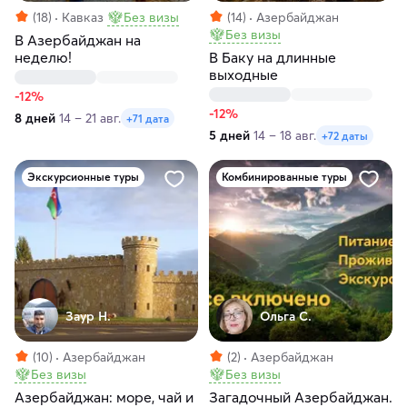
(18)
Кавказ
Без визы
(14)
Азербайджан
Без визы
В Азербайджан на
неделю!
В Баку на длинные
выходные
-12%
-12%
8 дней
14 – 21 авг.
+71 дата
5 дней
14 – 18 авг.
+72 даты
Экскурсионные туры
Комбинированные туры
Заур Н.
Ольга С.
(10)
Азербайджан
(2)
Азербайджан
Без визы
Без визы
Азербайджан: море, чай и
Загадочный Азербайджан.