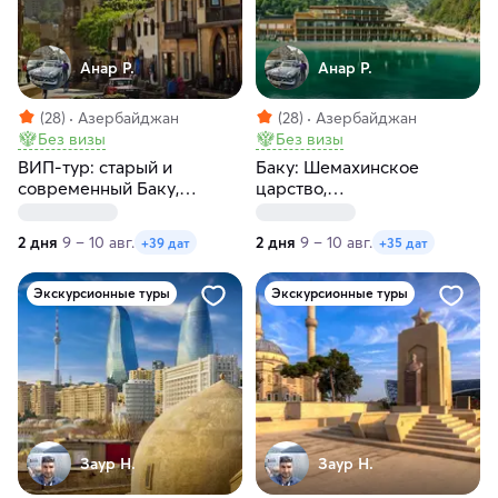
Анар Р.
Анар Р.
(28)
Азербайджан
(28)
Азербайджан
Без визы
Без визы
ВИП-тур: старый и
Баку: Шемахинское
современный Баку,
царство,
Розовое озеро, Агатовые
Азербайджанская
горы и Бешбармаг
Швейцария, Шеки
2 дня
9 – 10 авг.
2 дня
9 – 10 авг.
+39 дат
+35 дат
Экскурсионные туры
Экскурсионные туры
Заур Н.
Заур Н.