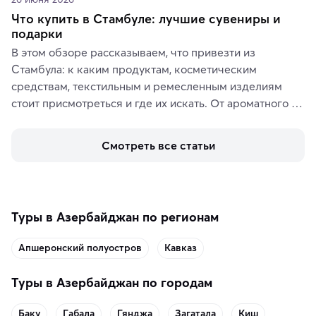
Что купить в Стамбуле: лучшие сувениры и
подарки
В этом обзоре рассказываем, что привезти из 
Стамбула: к каким продуктам, косметическим 
средствам, текстильным и ремесленным изделиям 
стоит присмотреться и где их искать. От ароматного 
кофе, специй и сладостей до мозаичных ламп, 
керамики и изделий из кожи на турецких рынках и в 
Смотреть все статьи
аутентичных лавках — в подарок близким или себе на 
память о путешествии.
Туры в Азербайджан по регионам
Апшеронский полуостров
Кавказ
Туры в Азербайджан по городам
Баку
Габала
Гянджа
Загатала
Киш