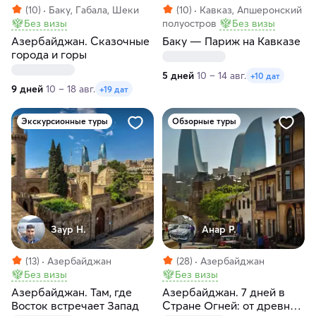
(10)
Баку, Габала, Шеки
(10)
Кавказ, Апшеронский
Без визы
полуостров
Без визы
Азербайджан. Сказочные
Баку — Париж на Кавказе
города и горы
5 дней
10 – 14 авг.
+10 дат
9 дней
10 – 18 авг.
+19 дат
Экскурсионные туры
Обзорные туры
Заур Н.
Анар Р.
(13)
Азербайджан
(28)
Азербайджан
Без визы
Без визы
Азербайджан. Там, где
Азербайджан. 7 дней в
Восток встречает Запад
Стране Огней: от древних