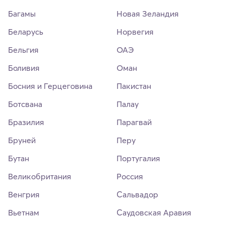
Багамы
Новая Зеландия
Беларусь
Норвегия
Бельгия
ОАЭ
Боливия
Оман
Босния и Герцеговина
Пакистан
Ботсвана
Палау
Бразилия
Парагвай
Бруней
Перу
Бутан
Португалия
Великобритания
Россия
Венгрия
Сальвадор
Вьетнам
Саудовская Аравия