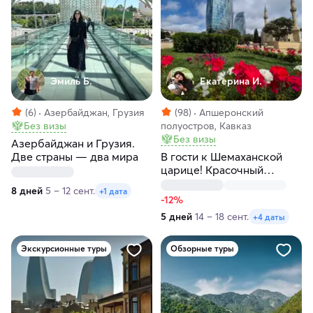
Эмиль Б.
Екатерина И.
(6)
Азербайджан, Грузия
(98)
Апшеронский
Без визы
полуостров, Кавказ
Без визы
Азербайджан и Грузия.
Две страны — два мира
В гости к Шемаханской
царице! Красочный
Азербайджан!
8 дней
5 – 12 сент.
+1 дата
-12%
5 дней
14 – 18 сент.
+4 даты
Экскурсионные туры
Обзорные туры