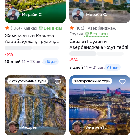
Мераби С.
Мераби С.
(106)
Кавказ
Без визы
(106)
Азербайджан,
Грузия
Без визы
Жемчужинки Кавказа.
Азербайджан, Грузия,
Сказки Грузии и
Армения
Азербайджана ждут тебя!
-5%
-5%
10 дней
14 – 23 авг.
+18 дат
8 дней
14 – 21 авг.
+18 дат
Экскурсионные туры
Экскурсионные туры
Андрей Г.
Андрей Г.