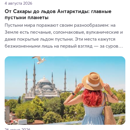
4 августа 2026
От Сахары до льдов Антарктиды: главные
пустыни планеты
Пустыни мира поражают своим разнообразием: на 
Земле есть песчаные, солончаковые, вулканические и 
даже покрытые льдом пустыни. Эти места кажутся 
безжизненными лишь на первый взгляд — за суровой 
красотой скрываются древние культуры, редкие 
животные и маршруты, которые дарят одни из самых 
ярких впечатлений от путешествий.
26 июня 2026