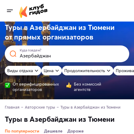
Туры в Азербайджан из Тюмени
от
прямых
организаторов
Куда поедем?
Виды отдыха
Цена
Продолжительность
Прожива
От верифицированных
Без комиссий
организаторов
агентств
Главная
Авторские туры
Туры в Азербайджан из Тюмени
Туры в Азербайджан из Тюмени
По популярности
Дешевле
Дороже