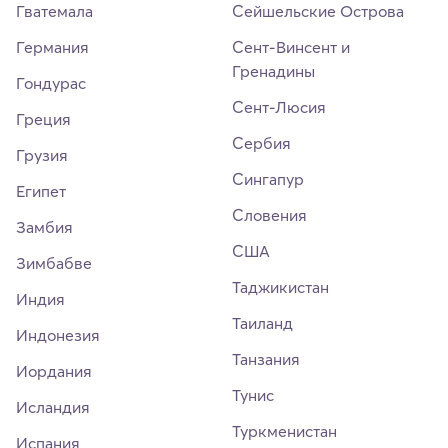
Гватемала
Сейшельские Острова
Германия
Сент-Винсент и
Гренадины
Гондурас
Сент-Люсия
Греция
Сербия
Грузия
Сингапур
Египет
Словения
Замбия
США
Зимбабве
Таджикистан
Индия
Таиланд
Индонезия
Танзания
Иордания
Тунис
Исландия
Туркменистан
Испания