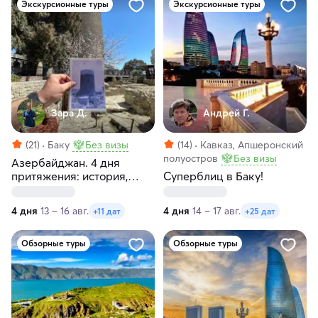
Экскурсионные туры
Экскурсионные туры
Зара Д.
Андрей Г.
(21)
Баку
Без визы
(14)
Кавказ, Апшеронский
полуостров
Без визы
Азербайджан. 4 дня
притяжения: история,
Суперблиц в Баку!
современность, море и
кухня
4 дня
13 – 16 авг.
4 дня
14 – 17 авг.
+11 дат
+25 дат
Обзорные туры
Обзорные туры