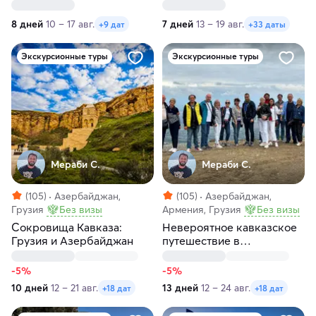
крепостей к водопадам
Кавказа и винодельни
8 дней
10 – 17 авг.
7 дней
13 – 19 авг.
+9 дат
+33 даты
Экскурсионные туры
Экскурсионные туры
Мераби С.
Мераби С.
(105)
Азербайджан,
(105)
Азербайджан,
Грузия
Без визы
Армения, Грузия
Без визы
Сокровища Кавказа:
Невероятное кавказское
Грузия и Азербайджан
путешествие в
Азербайджан, Грузию и
Армению
-5%
-5%
10 дней
12 – 21 авг.
13 дней
12 – 24 авг.
+18 дат
+18 дат