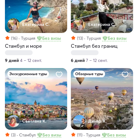
Екатерина С.
Екатерина С.
(16)
Турция
Без визы
(13)
Турция
Без визы
Стамбул и море
Стамбул без границ
9 дней
4 – 12 сент.
6 дней
7 – 12 сент.
Экскурсионные туры
Обзорные туры
Светлана К.
Динар Х.
(3)
Стамбул
Без визы
(11)
Турция
Без визы