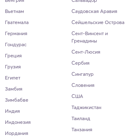
Венгрия
Сальвадор
Вьетнам
Саудовская Аравия
Гватемала
Сейшельские Острова
Германия
Сент-Винсент и
Гренадины
Гондурас
Сент-Люсия
Греция
Сербия
Грузия
Сингапур
Египет
Словения
Замбия
США
Зимбабве
Таджикистан
Индия
Таиланд
Индонезия
Танзания
Иордания