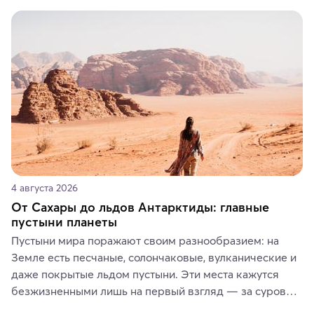
Вы можете выбрать сладости, фрукты, косметические 
средства, одежду, украшения, предметы интерьера 
или сувениры, а мы расскажем, чем они интересны и 
где их купить.
4 августа 2026
От Сахары до льдов Антарктиды: главные
пустыни планеты
Пустыни мира поражают своим разнообразием: на 
Земле есть песчаные, солончаковые, вулканические и 
даже покрытые льдом пустыни. Эти места кажутся 
безжизненными лишь на первый взгляд — за суровой 
красотой скрываются древние культуры, редкие 