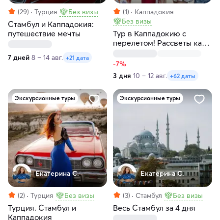
(29)
Турция
Без визы
(1)
Каппадокия
Без визы
Стамбул и Каппадокия:
путешествие мечты
Тур в Каппадокию с
перелетом! Рассветы как
в кино! Любые даты
7 дней
8 – 14 авг.
+21 дата
-7%
3 дня
10 – 12 авг.
+62 даты
Экскурсионные туры
Экскурсионные туры
Екатерина С.
Екатерина С.
(2)
Турция
Без визы
(3)
Стамбул
Без визы
Турция. Стамбул и
Весь Стамбул за 4 дня
Каппадокия