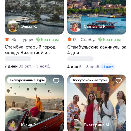
Эльза К.
Светлана К.
(45)
Турция
Без визы
(2)
Стамбул
Без визы
Стамбул: старый город
Стамбульские каникулы за
между Византией и
4 дня
Востоком. Авторский тур
за 7 дней
7 дней
30 окт. – 5 нояб.
4 дня
5 – 8 нояб.
+1 дата
Экскурсионные туры
Экскурсионные туры
Юлия Р.
Екатерина М.