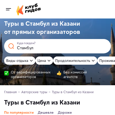
Туры в Стамбул из Казани
от
прямых
организаторов
Куда поедем?
Виды отдыха
Цена
Продолжительность
Прожива
От верифицированных
Без комиссий
организаторов
агентств
Главная
Авторские туры
Туры в Стамбул из Казани
Туры в Стамбул из Казани
По популярности
Дешевле
Дороже