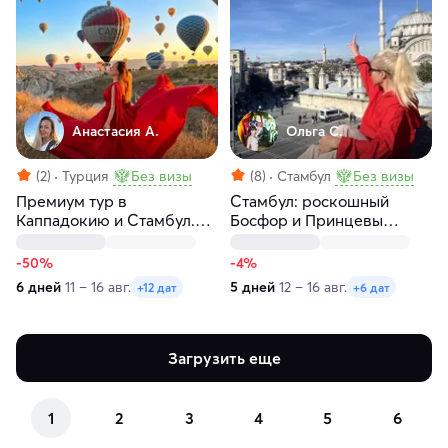
Анастасия А.
Ольга С.
(2)
Турция
Без визы
(8)
Стамбул
Без визы
Премиум тур в
Стамбул: роскошный
Каппадокию и Стамбул.
Босфор и Принцевы
Приватная яхта на
острова
Босфоре
-50%
-4%
6 дней
11 – 16 авг.
5 дней
12 – 16 авг.
+12 дат
+6 дат
Загрузить еще
1
2
3
4
5
6