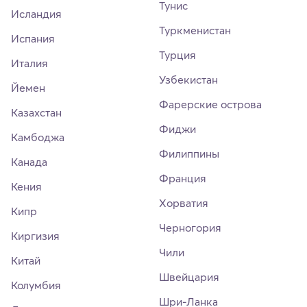
Тунис
Исландия
Туркменистан
Испания
Турция
Италия
Узбекистан
Йемен
Фарерские острова
Казахстан
Фиджи
Камбоджа
Филиппины
Канада
Франция
Кения
Хорватия
Кипр
Черногория
Киргизия
Чили
Китай
Швейцария
Колумбия
Шри-Ланка