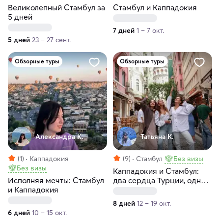
Великолепный Стамбул за
Стамбул и Каппадокия
5 дней
7 дней
1 – 7 окт.
5 дней
23 – 27 сент.
Обзорные туры
Обзорные туры
Александра К.
Татьяна К.
(1)
Каппадокия
(9)
Стамбул
Без визы
Без визы
Каппадокия и Стамбул:
Исполняя мечты: Стамбул
два сердца Турции, одно
и Каппадокия
путешествие
8 дней
12 – 19 окт.
6 дней
10 – 15 окт.