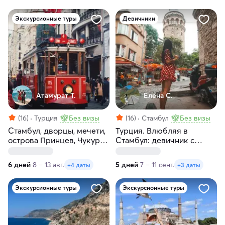
Экскурсионные туры
Девичники
Атамурат Т.
Елена С.
(16)
Турция
Без визы
(16)
Стамбул
Без визы
Стамбул, дворцы, мечети,
Турция. Влюбляя в
острова Принцев, Чукур
Стамбул: девичник с
— сокровища Турции!
местной жительницей
6 дней
8 – 13 авг.
5 дней
7 – 11 сент.
+4 даты
+3 даты
Экскурсионные туры
Экскурсионные туры