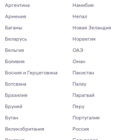
Аргентина
Намибия
Армения
Непал
Багамы
Новая Зеландия
Беларусь
Норвегия
Бельгия
ОАЭ
Боливия
Оман
Босния и Герцеговина
Пакистан
Ботсвана
Палау
Бразилия
Парагвай
Бруней
Перу
Бутан
Португалия
Великобритания
Россия