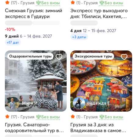
(17)
Грузия
Без визы
(1)
Грузия
Без визы
Снежная Грузия: зимний
Экспресс тур выходного
экспресс в Гудаури
дня: Тбилиси, Кахетия,
Казбеги
-10%
4 дня
12 – 15 фев. 2027
9 дней
6 – 14 фев. 2027
+3 даты
+17 дат
Оздоровительные туры
Экскурсионные туры
Мэри И.
Надежда Е.
(17)
Грузия
Без визы
(1)
Грузия
Без визы
Грузия. Санаторно-
Грузия за 3 дня: из
оздоровительный тур в
Владикавказа в самое
Боржоми
сердце страны