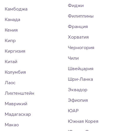
Фиджи
Камбоджа
Филиппины
Канада
Франция
Кения
Хорватия
Кипр
Черногория
Киргизия
Чили
Китай
Швейцария
Колумбия
Шри-Ланка
Лаос
Эквадор
Лихтенштейн
Эфиопия
Маврикий
ЮАР
Мадагаскар
Южная Корея
Макао