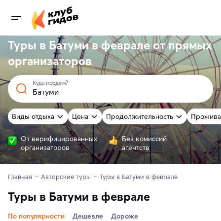
Туры в Батуми в феврале от
прямых
организаторов
Куда поедем?
Виды отдыха
Цена
Продолжительность
Прожива
От верифицированных
Без комиссий
организаторов
агентств
Главная
Авторские туры
Туры в Батуми в феврале
Туры в Батуми в феврале
По популярности
Дешевле
Дороже