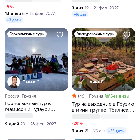
-5%
3 дня
19 – 21 фев. 2027
13 дней
6 – 18 фев. 2027
+16 дат
+3 даты
Горнолыжные туры
Экскурсионные туры
Павел С.
Анна Б.
Россия, Грузия
(46)
Грузия
Без визы
Горнолыжный тур в
Тур на выходные в Грузию
Мамисон и Гудаури
в мини-группе: Тбилиси,
(Грузия)
Кахетия, Мцхета, Казбеги
-28%
9 дней
20 – 28 фев. 2027
3 дня
21 – 23 авг.
+33 даты