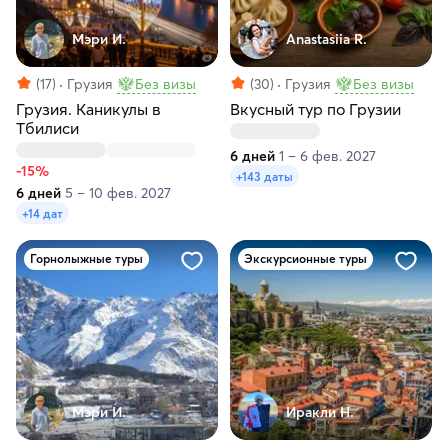
Мэри И.
Anastasiia R.
(17)
Грузия
Без визы
(30)
Грузия
Без визы
Грузия. Каникулы в
Вкусный тур по Грузии
Тбилиси
6 дней
1 – 6 фев. 2027
-15%
+143 даты
6 дней
5 – 10 фев. 2027
+14 дат
Горнолыжные туры
Экскурсионные туры
Мэри И.
Иракли Н.