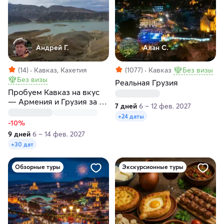
Андрей Г.
Алан С.
(14)
Кавказ, Кахетия
(1077)
Кавказ
Без визы
Без визы
Реальная Грузия
Пробуем Кавказ на вкус
— Армения и Грузия за 9
7 дней
6 – 12 фев. 2027
дней!
+24 даты
-10%
9 дней
6 – 14 фев. 2027
+30 дат
Обзорные туры
Экскурсионные туры