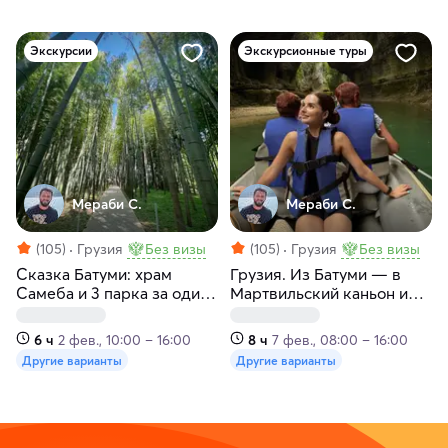
Экскурсии
Экскурсионные туры
Мераби С.
Мераби С.
(105)
Грузия
Без визы
(105)
Грузия
Без визы
Сказка Батуми: храм
Грузия. Из Батуми — в
Самеба и 3 парка за один
Мартвильский каньон и
день
пещеру Прометея
6 ч
2 фев., 10:00 – 16:00
8 ч
7 фев., 08:00 – 16:00
Другие варианты
Другие варианты