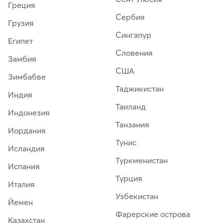
Греция
Сербия
Грузия
Сингапур
Египет
Словения
Замбия
США
Зимбабве
Таджикистан
Индия
Таиланд
Индонезия
Танзания
Иордания
Тунис
Исландия
Туркменистан
Испания
Турция
Италия
Узбекистан
Йемен
Фарерские острова
Казахстан