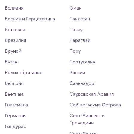
Боливия
Оман
Босния и Герцеговина
Пакистан
Ботсвана
Палау
Бразилия
Парагвай
Бруней
Перу
Бутан
Португалия
Великобритания
Россия
Венгрия
Сальвадор
Вьетнам
Саудовская Аравия
Гватемала
Сейшельские Острова
Германия
Сент-Винсент и
Гренадины
Гондурас
Сент-Люсия