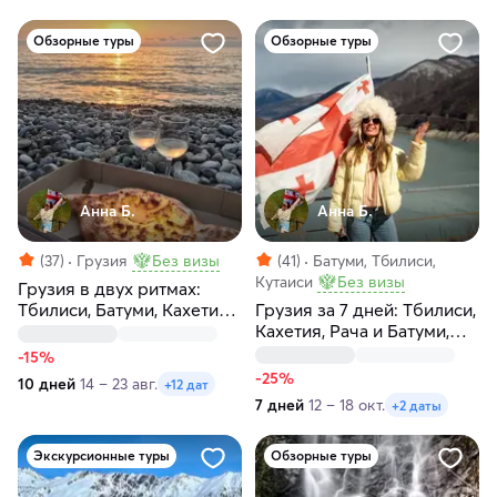
Обзорные туры
Обзорные туры
Анна Б.
Анна Б.
(37)
Грузия
Без визы
(41)
Батуми, Тбилиси,
Кутаиси
Без визы
Грузия в двух ритмах:
Тбилиси, Батуми, Кахетия,
Грузия за 7 дней: Тбилиси,
Казбеги, Мцхета и отдых
Кахетия, Рача и Батуми,
на море
горы, море, хинкали и
-15%
вино
-25%
10 дней
14 – 23 авг.
+12 дат
7 дней
12 – 18 окт.
+2 даты
Экскурсионные туры
Обзорные туры