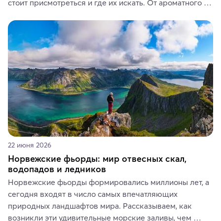
стоит присмотреться и где их искать. От ароматного 
кофе, специй и сладостей до мозаичных ламп, 
керамики и изделий из кожи на турецких рынках и в 
аутентичных лавках — в подарок близким или себе на 
память о путешествии.
22 июня 2026
Норвежские фьорды: мир отвесных скал,
водопадов и ледников
Норвежские фьорды формировались миллионы лет, а 
сегодня входят в число самых впечатляющих 
природных ландшафтов мира. Рассказываем, как 
возникли эти удивительные морские заливы, чем 