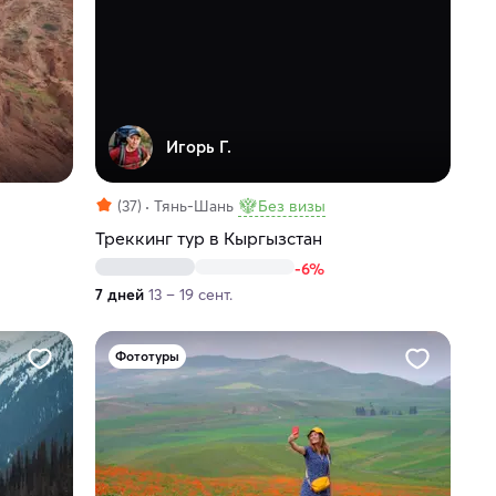
Игорь Г.
(37)
Тянь-Шань
Без визы
Треккинг тур в Кыргызстан
-6%
7 дней
13 – 19 сент.
Фототуры