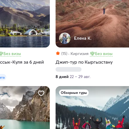
Елена К.
Без визы
(15)
Киргизия
Без визы
ссык-Куля за 6 дней
Джип-тур по Кыргызстану
8 дней
22 – 29 авг.
ата
Обзорные туры