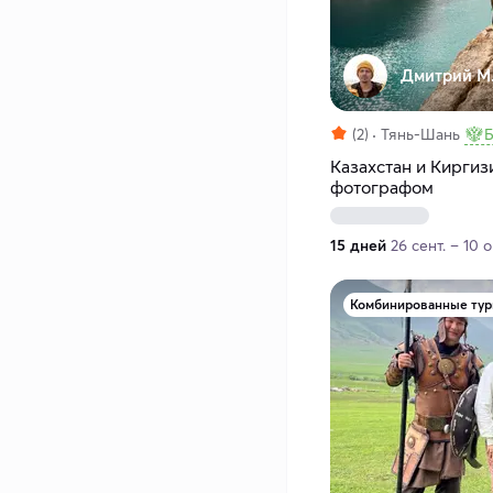
Дмитрий М
(2)
Тянь-Шань
Б
Казахстан и Киргиз
фотографом
15 дней
26 сент. – 10 о
Комбинированные ту