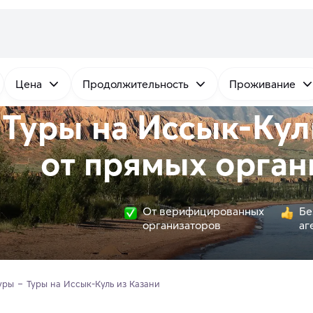
Цена
Продолжительность
Проживание
Туры на Иссык-Кул
от
прямых
орган
От верифицированных
Бе
организаторов
аг
уры
Туры на Иссык-Куль из Казани