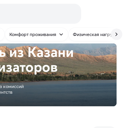
Комфорт проживания
Физическая нагрузка
ь из Казани
изаторов
з комиссий
ентств