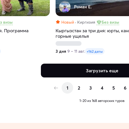
.
Роман Е.
з визы
Новый
Киргизия
Без визы
ня. Программа
Кыргызстан за три дня: юрты, ка
горные ущелья
3 дня
9 – 11 авг.
+162 даты
Загрузить еще
1
2
3
4
5
6
1–20 из 168 авторских туров