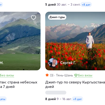
5 дней
30 авг. – 3 сент.
ат
+8 дат
Джип-туры
М.
Сергей Г.
Без визы
(3)
Тянь-Шань
Без визы
тан: страна небесных
Джип-тур по северу Кыргызстана
а 7 дней
дней
8 дней
9 – 16 авг.
даты
+5 дат