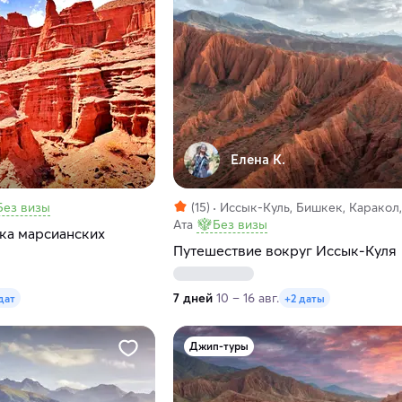
Елена К.
Без визы
(15)
Иссык-Куль, Бишкек, Каракол
Ата
Без визы
ика марсианских
Путешествие вокруг Иссык-Куля
7 дней
10 – 16 авг.
дат
+2 даты
Джип-туры