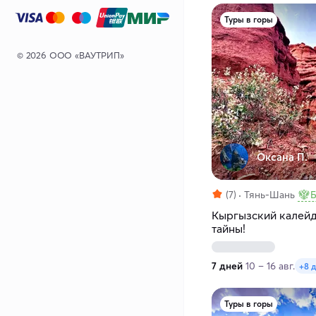
Туры в горы
© 2026 ООО «ВАУТРИП»
Оксана П.
(7)
Тянь-Шань
Б
Кыргызский калейд
тайны!
7 дней
10 – 16 авг.
+8 
Туры в горы