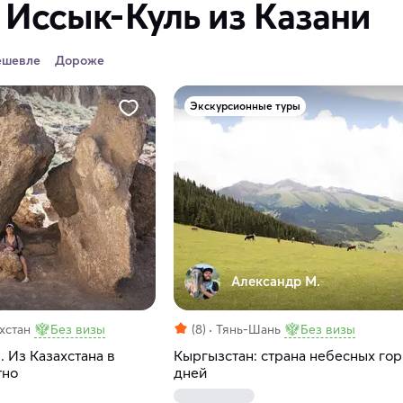
 Иссык-Куль из Казани
ешевле
Дороже
Экскурсионные туры
Александр М.
хстан
Без визы
(8)
Тянь-Шань
Без визы
 Из Казахстана в
Кыргызстан: страна небесных гор
тно
дней