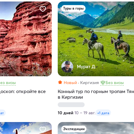
Туры в горы
Мурат Д.
ез визы
Новый
Киргизия
Без визы
оскоп: откройте все
Конный тур по горным тропам Тя
в Киргизии
10 дней
10 – 19 авг.
дат
+1 дата
Экспедиции