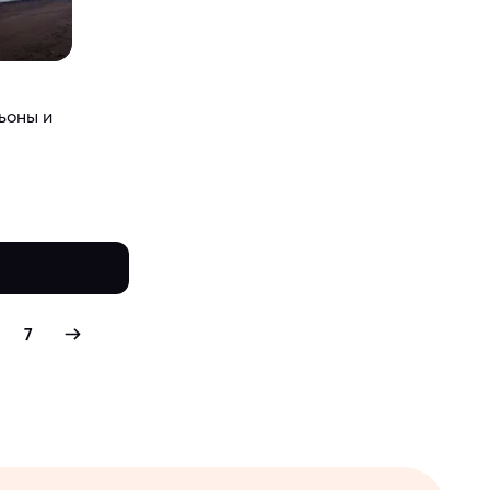
ньоны и
7