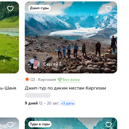
Джип-туры
Сергей Г.
(2)
Киргизия
Без визы
нь-Шаня
Джип-тур по диким местам Киргизии
9 дней
12 – 20 авг.
+3 даты
Туры в горы