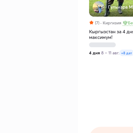
Гульнара М
(7)
Киргизия
Бе
Кыргызстан за 4 д
максимум!
4 дня
8 – 11 авг.
+8 дат