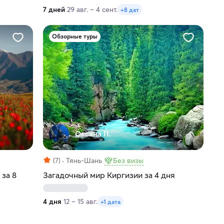
7 дней
29 авг. – 4 сент.
+8 дат
Обзорные туры
Оксана П.
(7)
Тянь-Шань
Без визы
 за 8
Загадочный мир Киргизии за 4 дня
4 дня
12 – 15 авг.
+1 дата