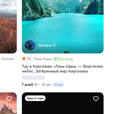
Оксана П.
, Чолпон-
(9)
Тянь-Шань
Без визы
Тур в Киргизию: «Тянь-Шань ― Властелин
небес. Затерянный мир Киргизии»
7 дней
10 – 16 авг.
+5 дат
Туры в горы