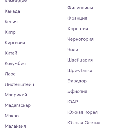
Камбоджа
Филиппины
Канада
Франция
Кения
Хорватия
Кипр
Черногория
Киргизия
Чили
Китай
Швейцария
Колумбия
Шри-Ланка
Лаос
Эквадор
Лихтенштейн
Эфиопия
Маврикий
ЮАР
Мадагаскар
Южная Корея
Макао
Южная Осетия
Малайзия