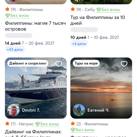
(9)
Филиппины
(9)
Себу
Без визы
Без визы
Тур на Филиппины за 10
Филиппины: магия 7 тысяч
дней
островов
10 дней
1 – 10 фев. 2027
14 дней
7 – 20 фев. 2027
+4 даты
+43 даты
Дайвинг и снорклинг
Туры на море
Dmitrii 7.
Евгений Ч.
(7)
Негрос
Без визы
(2)
Филиппины
Без визы
Дайвинг на Филиппинах: