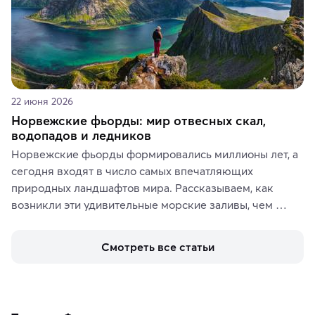
22 июня 2026
Норвежские фьорды: мир отвесных скал,
водопадов и ледников
Норвежские фьорды формировались миллионы лет, а 
сегодня входят в число самых впечатляющих 
природных ландшафтов мира. Рассказываем, как 
возникли эти удивительные морские заливы, чем 
знаменит «Король фьордов», где находятся самые 
живописные смотровые площадки и какие точки 
Смотреть все статьи
включить в маршрут по Норвегии.