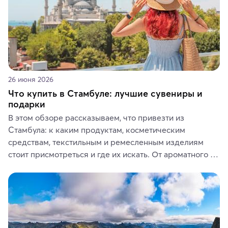
26 июня 2026
Что купить в Стамбуле: лучшие сувениры и
подарки
В этом обзоре рассказываем, что привезти из 
Стамбула: к каким продуктам, косметическим 
средствам, текстильным и ремесленным изделиям 
стоит присмотреться и где их искать. От ароматного 
кофе, специй и сладостей до мозаичных ламп, 
керамики и изделий из кожи на турецких рынках и в 
аутентичных лавках — в подарок близким или себе на 
память о путешествии.