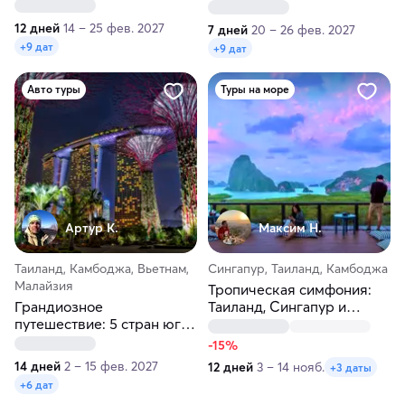
Азии
экспедиция по пяти
северным городам
12 дней
14 – 25 фев. 2027
7 дней
20 – 26 фев. 2027
+9 дат
+9 дат
Авто туры
Туры на море
Артур К.
Максим H.
Таиланд, Камбоджа, Вьетнам,
Сингапур, Таиланд, Камбоджа
Малайзия
Тропическая симфония:
Грандиозное
Таиланд, Сингапур и
путешествие: 5 стран юго-
Камбоджа!
восточной Азии
-15%
14 дней
2 – 15 фев. 2027
12 дней
3 – 14 нояб.
+3 даты
+6 дат