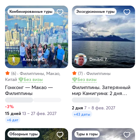
Комбинированные туры
Экскурсионные туры
Алексей С.
Dmitrii 7.
(6)
Филиппины, Макао,
(7)
Филиппины
Китай
Без визы
Без визы
Гонконг — Макао —
Филиппины. Затерянный
Филиппины
мир Камигуина: 2 дня
гармонии
-3%
2 дня
7 – 8 фев. 2027
15 дней
13 – 27 фев. 2027
+43 даты
+6 дат
Обзорные туры
Туры в горы