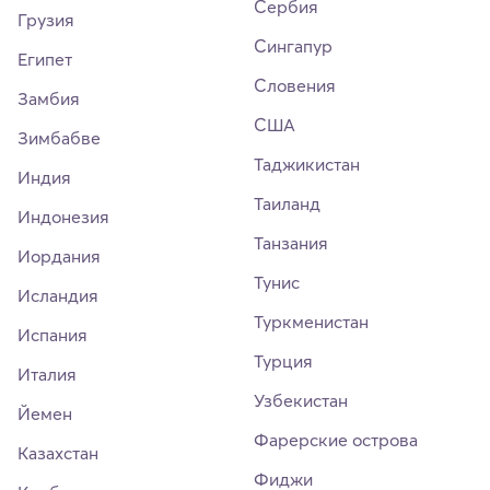
Сербия
Грузия
Сингапур
Египет
Словения
Замбия
США
Зимбабве
Таджикистан
Индия
Таиланд
Индонезия
Танзания
Иордания
Тунис
Исландия
Туркменистан
Испания
Турция
Италия
Узбекистан
Йемен
Фарерские острова
Казахстан
Фиджи