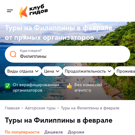
Туры на Филиппины в феврале
от
прямых
организаторов
Куда поедем?
Виды отдыха
Цена
Продолжительность
Прожива
От верифицированных
Без комиссий
организаторов
агентств
Главная
Авторские туры
Туры на Филиппины в феврале
Туры на Филиппины в феврале
По популярности
Дешевле
Дороже