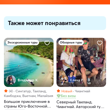
Также может понравиться
Экскурсионные туры
Обзорные туры
Владимир К.
Елена Р.
(4)
Сингапур, Таиланд,
Новый
Чиангмай
Камбоджа, Вьетнам, Малайзия
Без визы
Большое приключение в
Северный Таиланд.
страны Юго-Восточной
Чиангмай. Авторский тур-