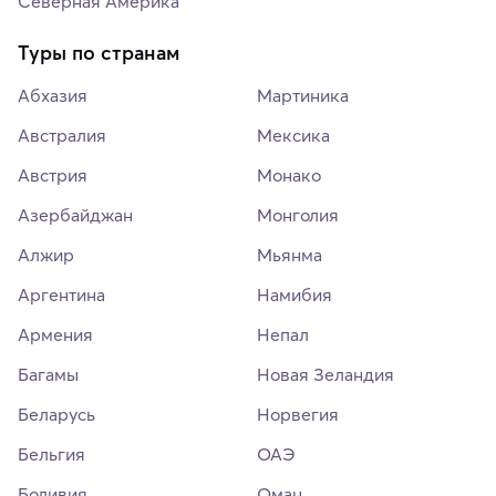
Северная Америка
Туры по странам
Абхазия
Мартиника
Австралия
Мексика
Австрия
Монако
Азербайджан
Монголия
Алжир
Мьянма
Аргентина
Намибия
Армения
Непал
Багамы
Новая Зеландия
Беларусь
Норвегия
Бельгия
ОАЭ
Боливия
Оман