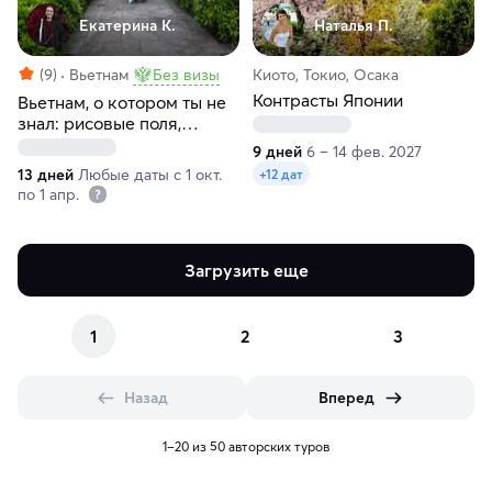
Екатерина К.
Наталья П.
(9)
Вьетнам
Без визы
Киото, Токио, Осака
Контрасты Японии
Вьетнам, о котором ты не
знал: рисовые поля,
сквозь джунгли на лодках,
9 дней
6 – 14 фев. 2027
дизайнерские отели и
13 дней
Любые даты с 1 окт.
+12 дат
простые радости
по 1 апр.
Загрузить еще
1
2
3
Назад
Вперед
1–20 из 50 авторских туров