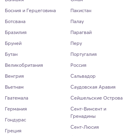
Босния и Герцеговина
Пакистан
Ботсвана
Палау
Бразилия
Парагвай
Бруней
Перу
Бутан
Португалия
Великобритания
Россия
Венгрия
Сальвадор
Вьетнам
Саудовская Аравия
Гватемала
Сейшельские Острова
Германия
Сент-Винсент и
Гренадины
Гондурас
Сент-Люсия
Греция