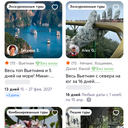
Экскурсионные туры
Экскурсионные туры
Татьяна З.
Alex G.
(11)
Вьетнам
Без визы
(11)
Нячанг, Хошимин,
Далат, Ханой
Без визы
Весь топ Вьетнама и 5
дней на море! Мини-
Весь Вьетнам с севера на
группа 5 человек
юг за 16 дней.
Индивидуальный тур
13 дней
15 – 27 фев. 2027
16 дней
Любые даты с 1 нояб.
+2 даты
по 15 апр.
Комбинированные туры
Пешие туры