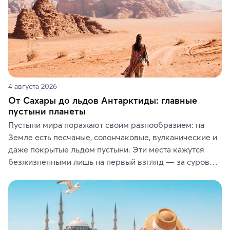
4 августа 2026
От Сахары до льдов Антарктиды: главные
пустыни планеты
Пустыни мира поражают своим разнообразием: на 
Земле есть песчаные, солончаковые, вулканические и 
даже покрытые льдом пустыни. Эти места кажутся 
безжизненными лишь на первый взгляд — за суровой 
красотой скрываются древние культуры, редкие 
животные и маршруты, которые дарят одни из самых 
ярких впечатлений от путешествий.