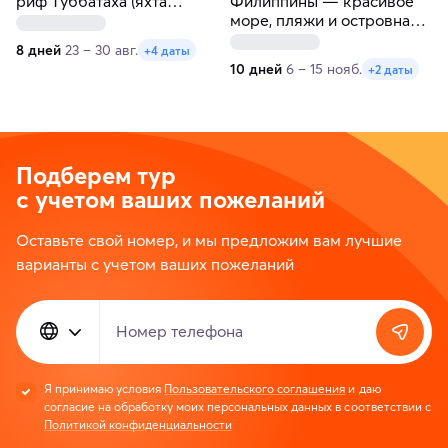
риф Tуббатаха (яхта
Филиппины — красивое
Gypsy)
море, пляжи и островная
жизнь
8 дней
23 – 30 авг.
+4 даты
10 дней
6 – 15 нояб.
+2 даты
Подберем тур
с учетом ваших пожеланий
Оставьте свой номер, и мы предложим вам лучшие
варианты с учетом ваших пожеланий
Номер телефона
Я принимаю условия
Пользовательского соглашения
и даю
согласие на обработку моих персональных данных в соответствии с
Политикой конфиденциальности