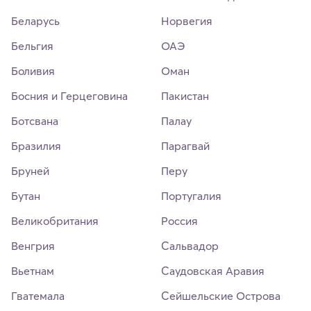
Беларусь
Норвегия
Бельгия
ОАЭ
Боливия
Оман
Босния и Герцеговина
Пакистан
Ботсвана
Палау
Бразилия
Парагвай
Бруней
Перу
Бутан
Португалия
Великобритания
Россия
Венгрия
Сальвадор
Вьетнам
Саудовская Аравия
Гватемала
Сейшельские Острова