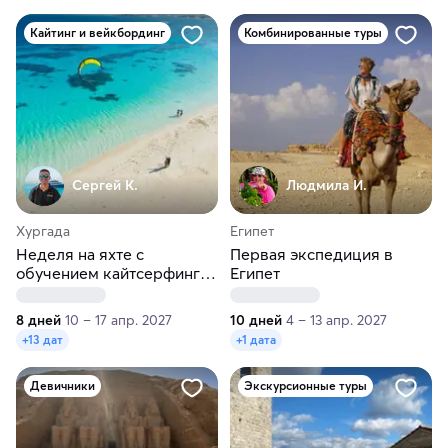
Кайтинг и вейкбординг
Комбинированные туры
Сергей К.
Людмила И.
Хургада
Египет
Неделя на яхте с
Первая экспедиция в
обучением кайтсерфингу
Египет
в Красном море!
8 дней
10 – 17 апр. 2027
10 дней
4 – 13 апр. 2027
+13 дат
+1 дата
Девичники
Экскурсионные туры