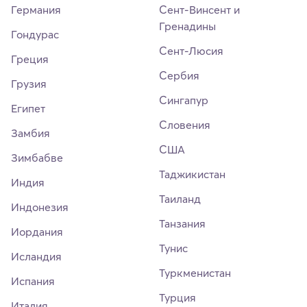
Германия
Сент-Винсент и
Гренадины
Гондурас
Сент-Люсия
Греция
Сербия
Грузия
Сингапур
Египет
Словения
Замбия
США
Зимбабве
Таджикистан
Индия
Таиланд
Индонезия
Танзания
Иордания
Тунис
Исландия
Туркменистан
Испания
Турция
Италия