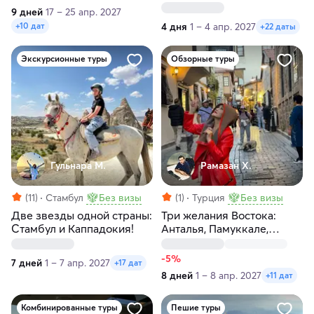
9 дней
17 – 25 апр. 2027
4 дня
1 – 4 апр. 2027
+10 дат
+22 даты
Экскурсионные туры
Обзорные туры
Гульнара М.
Рамазан Х.
(11)
Стамбул
Без визы
(1)
Турция
Без визы
Две звезды одной страны:
Три желания Востока:
Стамбул и Каппадокия!
Анталья, Памуккале,
Каппадокия за 8 дней
-5%
7 дней
1 – 7 апр. 2027
+17 дат
8 дней
1 – 8 апр. 2027
+11 дат
Комбинированные туры
Пешие туры