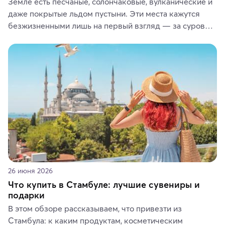
Земле есть песчаные, солончаковые, вулканические и 
даже покрытые льдом пустыни. Эти места кажутся 
безжизненными лишь на первый взгляд — за суровой 
красотой скрываются древние культуры, редкие 
животные и маршруты, которые дарят одни из самых 
ярких впечатлений от путешествий.
26 июня 2026
Что купить в Стамбуле: лучшие сувениры и
подарки
В этом обзоре рассказываем, что привезти из 
Стамбула: к каким продуктам, косметическим 