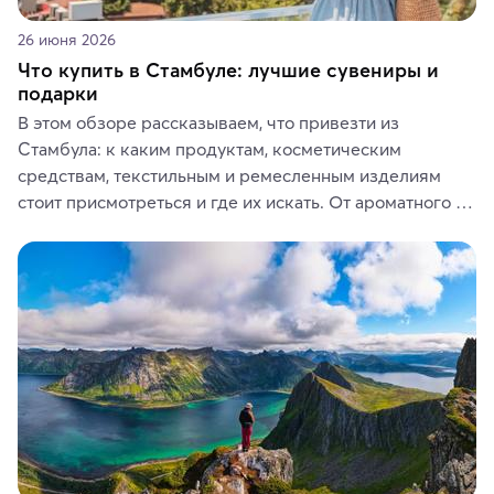
26 июня 2026
Что купить в Стамбуле: лучшие сувениры и
подарки
В этом обзоре рассказываем, что привезти из 
Стамбула: к каким продуктам, косметическим 
средствам, текстильным и ремесленным изделиям 
стоит присмотреться и где их искать. От ароматного 
кофе, специй и сладостей до мозаичных ламп, 
керамики и изделий из кожи на турецких рынках и в 
аутентичных лавках — в подарок близким или себе на 
память о путешествии.