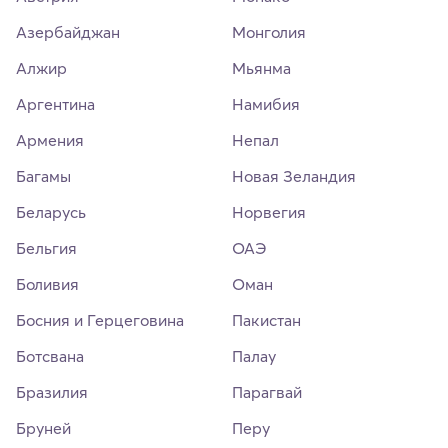
Азербайджан
Монголия
Алжир
Мьянма
Аргентина
Намибия
Армения
Непал
Багамы
Новая Зеландия
Беларусь
Норвегия
Бельгия
ОАЭ
Боливия
Оман
Босния и Герцеговина
Пакистан
Ботсвана
Палау
Бразилия
Парагвай
Бруней
Перу