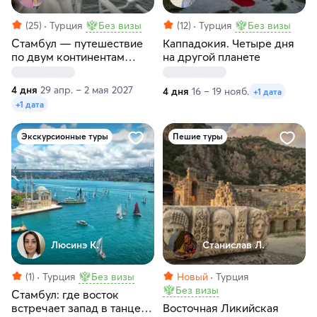
(25)
Турция
Без визы
(12)
Турция
Без визы
Стамбул — путешествие
Каппадокия. Четыре дня
по двум континентам
на другой планете
(Европа и Азия)
4 дня
29 апр. – 2 мая 2027
4 дня
16 – 19 нояб.
+1 дата
+1 дата
Экскурсионные туры
Пешие туры
Люсинэ К.
Станислав Л.
(1)
Турция
Без визы
Новый
Турция
Без визы
Стамбул: где восток
встречает запад в танце
Восточная Ликийская