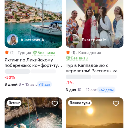
Анастасия А.
Екатерина М.
(2)
Турция
Без визы
(1)
Каппадокия
Без визы
Яхтинг по Ликийскому
побережью: комфорт-тур
Тур в Каппадокию с
по голубым лагунам
перелетом! Рассветы как
Турции
в кино! Любые даты
-50%
-7%
8 дней
8 – 15 авг.
+13 дат
3 дня
10 – 12 авг.
+62 даты
Яхтинг
Пешие туры