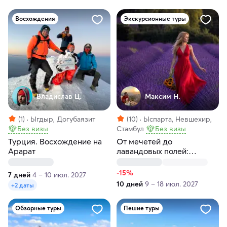
Восхождения
Экскурсионные туры
Владислав Ц.
Максим H.
(1)
Ыгдыр, Догубаязит
(10)
Ыспарта, Невшехир,
Без визы
Стамбул
Без визы
Турция. Восхождение на
От мечетей до
Арарат
лавандовых полей:
турецкое приключение!
-15%
7 дней
4 – 10 июл. 2027
10 дней
9 – 18 июл. 2027
+2 даты
Обзорные туры
Пешие туры