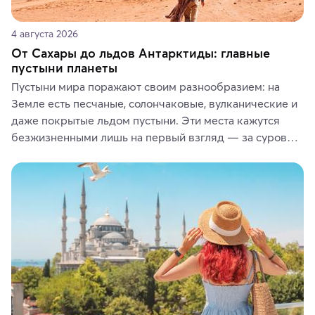
4 августа 2026
От Сахары до льдов Антарктиды: главные
пустыни планеты
Пустыни мира поражают своим разнообразием: на 
Земле есть песчаные, солончаковые, вулканические и 
даже покрытые льдом пустыни. Эти места кажутся 
безжизненными лишь на первый взгляд — за суровой 
красотой скрываются древние культуры, редкие 
животные и маршруты, которые дарят одни из самых 
ярких впечатлений от путешествий.