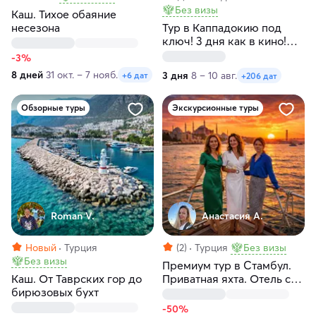
Без визы
Каш. Тихое обаяние
несезона
Тур в Каппадокию под
ключ! 3 дня как в кино!
Любые даты
-3%
8 дней
31 окт. – 7 нояб.
3 дня
8 – 10 авг.
+6 дат
+206 дат
Обзорные туры
Экскурсионные туры
Roman V.
Анастасия А.
Новый
Турция
(2)
Турция
Без визы
Без визы
Премиум тур в Стамбул.
Каш. От Таврских гор до
Приватная яхта. Отель с
бирюзовых бухт
видом на Босфор. Без
толпы
-50%