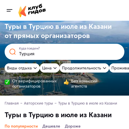
Туры в Турцию в июле из Казани
от
прямых
организаторов
Куда поедем?
Виды отдыха
Цена
Продолжительность
Прожива
От верифицированных
Без комиссий
организаторов
агентств
Главная
Авторские туры
Туры в Турцию в июле из Казани
Туры в Турцию в июле из Казани
По популярности
Дешевле
Дороже