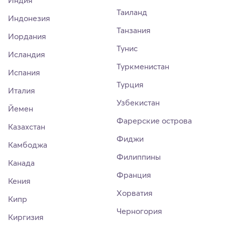
Индия
Таиланд
Индонезия
Танзания
Иордания
Тунис
Исландия
Туркменистан
Испания
Турция
Италия
Узбекистан
Йемен
Фарерские острова
Казахстан
Фиджи
Камбоджа
Филиппины
Канада
Франция
Кения
Хорватия
Кипр
Черногория
Киргизия