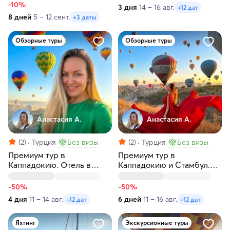
-10%
3 дня
14 – 16 авг.
+12 дат
8 дней
5 – 12 сент.
+3 даты
Обзорные туры
Обзорные туры
Анастасия А.
Анастасия А.
(2)
Турция
Без визы
(2)
Турция
Без визы
Премиум тур в
Премиум тур в
Каппадокию. Отель в
Каппадокию и Стамбул.
пещере, конная прогулка,
Приватная яхта на
подземный город
Босфоре
-50%
-50%
4 дня
11 – 14 авг.
6 дней
11 – 16 авг.
+12 дат
+12 дат
Яхтинг
Экскурсионные туры