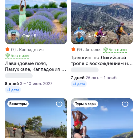
Олег Б.
Алёна А.
(7)
Каппадокия
(9)
Анталья
Без визы
Без визы
Треккинг по Ликийской
Лавандовые поля,
тропе с восхождением на
Памуккале, Каппадокия ―
гору Тахталы
8 дней красоты
7 дней
26 окт. – 1 нояб.
8 дней
3 – 10 июл. 2027
+1 дата
+1 дата
Велотуры
Туры в горы