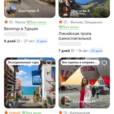
Анастасия Р.
Наталья Б.
(1)
Мугла
Без визы
(7)
Фетхие, Олюдениз
Без визы
Велотур в Турции
Ликийская тропа
(самостоятельно)
6 дней
22 – 27 окт.
+1 дата
7 дней
10 – 16 авг.
+21 дата
Экскурсионные туры
Без группы и сопровождения
Roman V.
Екатерина М.
Новый
Без визы
(1)
Каппадокия