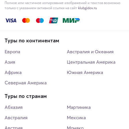
Полное или частичное копирование изображений и текстов возможно
только с указанием активной ссылки на сайт
klubgidov.ru
Туры по континентам
Европа
Австралия и Океания
Азия
Центральная Америка
Африка
Южная Америка
Северная Америка
Туры по странам
Абхазия
Мартиника
Австралия
Мексика
Австрия
Монако