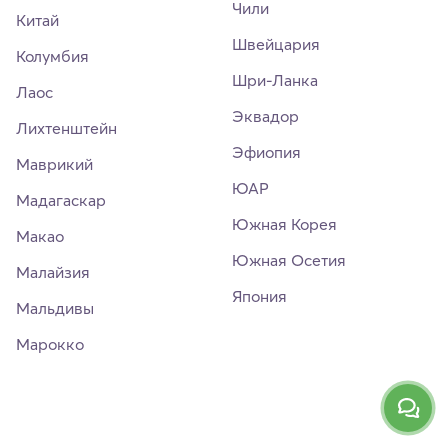
Чили
Китай
Швейцария
Колумбия
Шри-Ланка
Лаос
Эквадор
Лихтенштейн
Эфиопия
Маврикий
ЮАР
Мадагаскар
Южная Корея
Макао
Южная Осетия
Малайзия
Япония
Мальдивы
Марокко