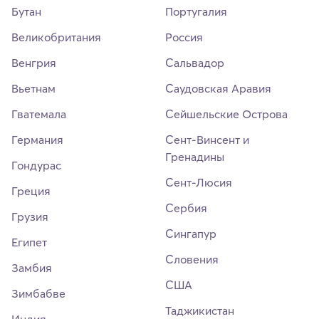
Бутан
Португалия
Великобритания
Россия
Венгрия
Сальвадор
Вьетнам
Саудовская Аравия
Гватемала
Сейшельские Острова
Германия
Сент-Винсент и
Гренадины
Гондурас
Сент-Люсия
Греция
Сербия
Грузия
Сингапур
Египет
Словения
Замбия
США
Зимбабве
Таджикистан