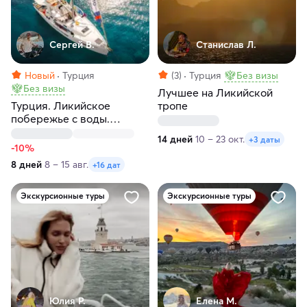
Сергей В.
Станислав Л.
Новый
Турция
(3)
Турция
Без визы
Без визы
Лучшее на Ликийской
Турция. Ликийское
тропе
побережье с воды.
Яхтенный круиз
14 дней
10 – 23 окт.
+3 даты
-10%
8 дней
8 – 15 авг.
+16 дат
Экскурсионные туры
Экскурсионные туры
Юлия Р.
Елена М.