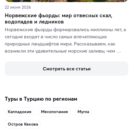
22 июня 2026
Норвежские фьорды: мир отвесных скал,
водопадов и ледников
Норвежские фьорды формировались миллионы лет, а 
сегодня входят в число самых впечатляющих 
природных ландшафтов мира. Рассказываем, как 
возникли эти удивительные морские заливы, чем 
знаменит «Король фьордов», где находятся самые 
живописные смотровые площадки и какие точки 
Смотреть все статьи
включить в маршрут по Норвегии.
Туры в Турцию по регионам
Каппадокия
Месопотамия
Мугла
Остров Кекова