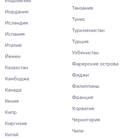
Индонезия
Танзания
Иордания
Тунис
Исландия
Туркменистан
Испания
Турция
Италия
Узбекистан
Йемен
Фарерские острова
Казахстан
Фиджи
Камбоджа
Филиппины
Канада
Франция
Кения
Хорватия
Кипр
Черногория
Киргизия
Чили
Китай