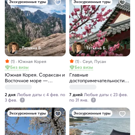
Экскурсионные туры
Экскурсионные туры
Татьяна Б.
Татьяна Б.
(1)
Южная Корея
(1)
Сеул, Пусан
Без визы
Без визы
Южная Корея. Сораксан и
Главные
Восточное море —
достопримечательности и
индивидуальное
лучшие места Южной
двухдневное путешествие
Кореи за 7 дней
2 дня
Любые даты с 4 фев. по
7 дней
Любые даты с 23 фев.
3 фев.
по 31 янв.
Экскурсионные туры
Экскурсионные туры