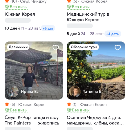
(10)
Сеул, Чинджу
(5)
Южная Корея
Без визы
Без визы
Южная Корея
Медицинский тур в
Южную Корею
10 дней
11 – 20 авг.
+6 дат
5 дней
24 – 28 сент.
+4 даты
Девичники
Обзорные туры
Ирина Е.
Татьяна Б.
(5)
Южная Корея
(1)
Южная Корея
Без визы
Без визы
Сеул: K‑Pop танцы и шоу
Осенний Чеджу за 4 дня:
The Painters — живопись
мандарины, клёны, океан
и вулканические пейзажи