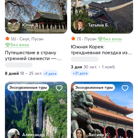
Юлия З.
Татьяна Б.
(6)
Сеул, Пусан
(1)
Пусан
Без визы
Без визы
Южная Корея:
Путешествие в страну
трехдневная поездка из
утренней свежести ―
Сеула в Кёнджу и Пусан
Южную Корею
3 дня
30 окт. – 1 нояб.
8 дней
18 – 25 окт.
+31 дата
+1 дата
Экскурсионные туры
Экскурсионные туры
Александр Г.
Люсинэ К.