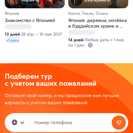
Япония
Киото, Токио, Осака
Знакомство с Японией
Япония: деревни, ночёвка
в буддийском храме и
острова искусства
13 дней
28 апр. – 10 мая 2027
14 дней
Любые даты с 1 янв.
+1 дата
по 1 дек.
Подберем тур
с учетом ваших пожеланий
Оставьте свой номер, и мы предложим вам лучшие
варианты с учетом ваших пожеланий
Номер телефона