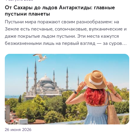
От Сахары до льдов Антарктиды: главные
пустыни планеты
Пустыни мира поражают своим разнообразием: на 
Земле есть песчаные, солончаковые, вулканические и 
даже покрытые льдом пустыни. Эти места кажутся 
безжизненными лишь на первый взгляд — за суровой 
красотой скрываются древние культуры, редкие 
животные и маршруты, которые дарят одни из самых 
ярких впечатлений от путешествий.
26 июня 2026