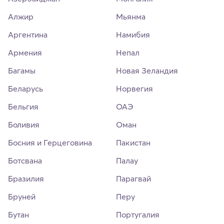
Алжир
Мьянма
Аргентина
Намибия
Армения
Непал
Багамы
Новая Зеландия
Беларусь
Норвегия
Бельгия
ОАЭ
Боливия
Оман
Босния и Герцеговина
Пакистан
Ботсвана
Палау
Бразилия
Парагвай
Бруней
Перу
Бутан
Португалия