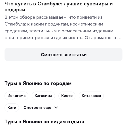
Что купить в Стамбуле: лучшие сувениры и
подарки
В этом обзоре рассказываем, что привезти из 
Стамбула: к каким продуктам, косметическим 
средствам, текстильным и ремесленным изделиям 
стоит присмотреться и где их искать. От ароматного 
кофе, специй и сладостей до мозаичных ламп, 
керамики и изделий из кожи на турецких рынках и в 
Смотреть все статьи
аутентичных лавках — в подарок близким или себе на 
память о путешествии.
Туры в Японию по городам
Иокогама
Кагосима
Киото
Китакюсю
Смотреть еще
Коти
Туры в Японию по видам отдыха