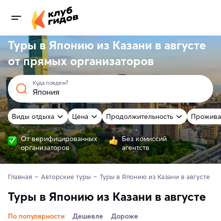
Туры в Японию из Казани в августе
от
прямых
организаторов
Куда поедем?
Виды отдыха
Цена
Продолжительность
Прожива
От верифицированных
Без комиссий
организаторов
агентств
Главная
Авторские туры
Туры в Японию из Казани в августе
Туры в Японию из Казани в августе
По популярности
Дешевле
Дороже