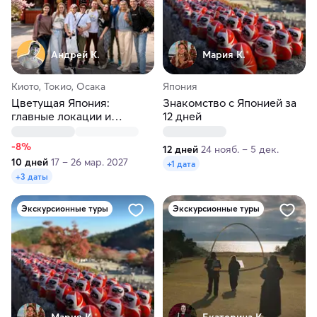
Андрей К.
Мария К.
Киото, Токио, Осака
Япония
Цветущая Япония:
Знакомство с Японией за
главные локации и
12 дней
Хиросима
-8%
12 дней
24 нояб. – 5 дек.
10 дней
17 – 26 мар. 2027
+1 дата
+3 даты
Экскурсионные туры
Экскурсионные туры
Мария К.
Екатерина К.