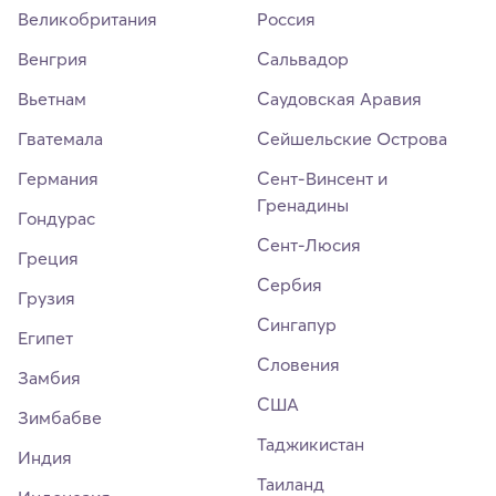
Великобритания
Россия
Венгрия
Сальвадор
Вьетнам
Саудовская Аравия
Гватемала
Сейшельские Острова
Германия
Сент-Винсент и
Гренадины
Гондурас
Сент-Люсия
Греция
Сербия
Грузия
Сингапур
Египет
Словения
Замбия
США
Зимбабве
Таджикистан
Индия
Таиланд