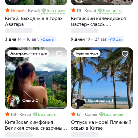
Новый
Китай
Без визы
(1)
Китай
Без визы
Китай. Выходные в горах
Китайский калейдоскоп:
Аватара
мастер-классы,
пульсирующие
мегаполисы и внеземные
3 дня
14 – 16 авг.
9 дней
19 – 27 авг.
+2 даты
+10 дат
пейзажи
Экскурсионные туры
Туры на море
Ольга С.
Владислав Т.
(6)
Китай
Без визы
(2)
Санья
Без визы
Китайская симфония.
Отпуск на море! Пляжный
Великая стена, сказочные
отдых в Китае
горы, парки развлечений