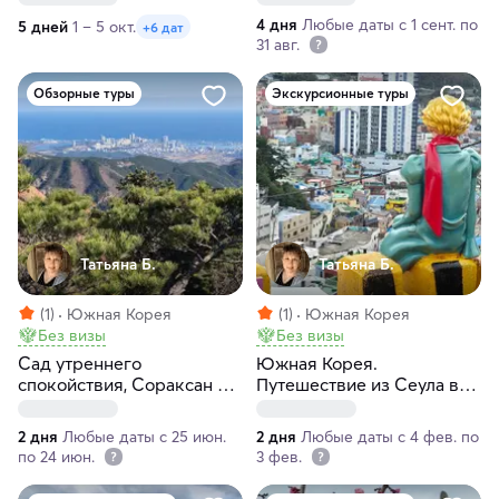
4 дня
Любые даты с 1 сент. по
5 дней
1 – 5 окт.
+6 дат
31 авг.
Обзорные туры
Экскурсионные туры
Татьяна Б.
Татьяна Б.
(1)
Южная Корея
(1)
Южная Корея
Без визы
Без визы
Сад утреннего
Южная Корея.
спокойствия, Сораксан и
Путешествие из Сеула в
Восточное море: 2 дня
Кёнджу и Пусан за 2 дня
среди гор, моря и
2 дня
Любые даты с 25 июн.
2 дня
Любые даты с 4 фев. по
термальных источников
по 24 июн.
3 фев.