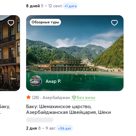
8 дней
5 – 12 сент.
+1 дата
Обзорные туры
Анар Р.
(28)
Азербайджан
Без визы
Баку,
Баку: Шемахинское царство,
Азербайджанская Швейцария, Шеки
2 дня
8 – 9 авг.
+36 дат