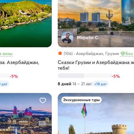
Мераби С.
з визы
(106)
Азербайджан, Грузия
Без
а. Азербайджан,
Сказки Грузии и Азербайджана 
тебя!
-5%
-5%
8 дней
14 – 21 авг.
8 дат
+18 дат
Экскурсионные туры