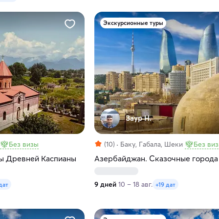
Экскурсионные туры
Заур Н.
Без визы
(10)
Баку, Габала, Шеки
Без ви
ы Древней Каспианы
Азербайджан. Сказочные города
9 дней
10 – 18 авг.
дат
+19 дат