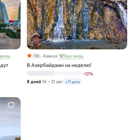
Андрей Г.
 визы
(18)
Кавказ
Без визы
ждут
В Азербайджан на неделю!
-12%
8 дней
14 – 21 авг.
+71 дата