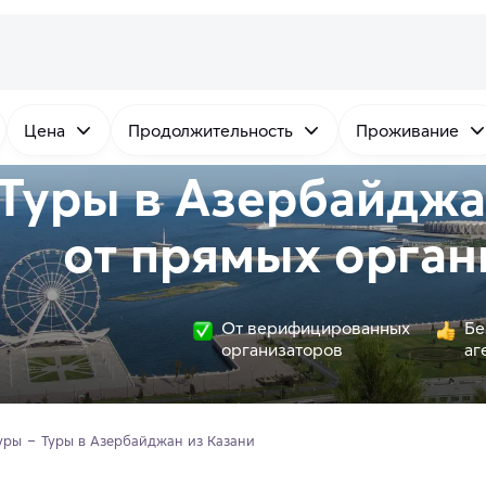
Цена
Продолжительность
Проживание
Туры в Азербайджа
от
прямых
орган
От верифицированных
Бе
организаторов
аг
уры
Туры в Азербайджан из Казани