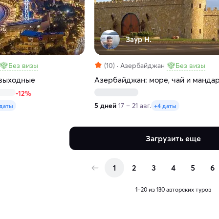
Заур Н.
Без визы
(10)
Азербайджан
Без визы
 выходные
Азербайджан: море, чай и манда
-12%
5 дней
17 – 21 авг.
 даты
+4 даты
Загрузить еще
1
2
3
4
5
6
1–20 из 130 авторских туров