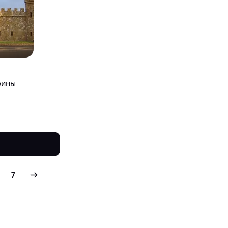
рины
7