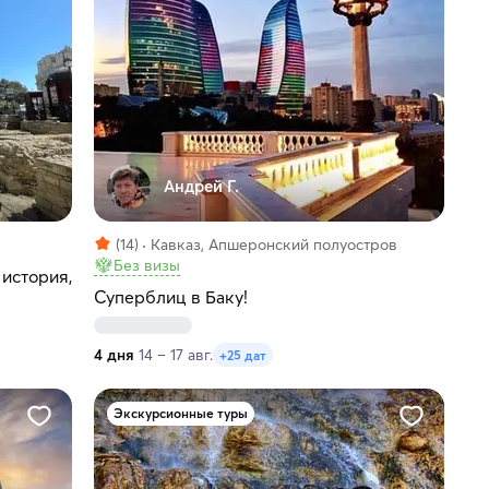
Андрей Г.
(14)
Кавказ, Апшеронский полуостров
Без визы
 история,
Суперблиц в Баку!
4 дня
14 – 17 авг.
+25 дат
Экскурсионные туры