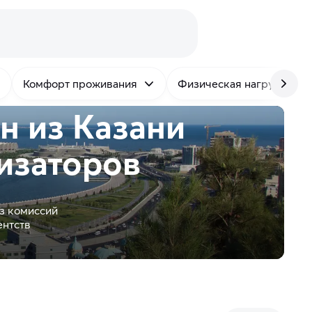
Комфорт проживания
Физическая нагрузка
н из Казани
изаторов
з комиссий
ентств