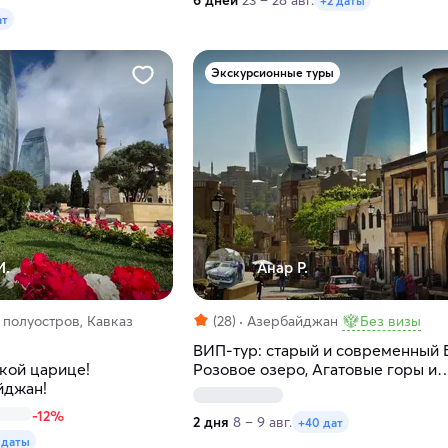
6 дней
23 – 28 авг.
+2 даты
ат
Экскурсионные туры
И.
Анар Р.
полуостров, Кавказ
(28)
Азербайджан
Без визы
ВИП-тур: старый и современный 
кой царице!
Розовое озеро, Агатовые горы и
йджан!
Бешбармаг
-12%
2 дня
8 – 9 авг.
+40 дат
 даты