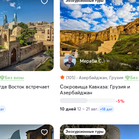
Экскурсионные туры
Мераби С.
Без визы
(105)
Азербайджан, Грузия
Без
где Восток встречает
Сокровища Кавказа: Грузия и
Азербайджан
-5%
10 дней
12 – 21 авг.
дат
+18 дат
Экскурсионные туры