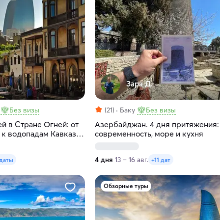
Зара Д.
Без визы
(21)
Баку
Без визы
й в Стране Огней: от
Азербайджан. 4 дня притяжения:
 к водопадам Кавказа
современность, море и кухня
4 дня
13 – 16 авг.
 даты
+11 дат
Обзорные туры