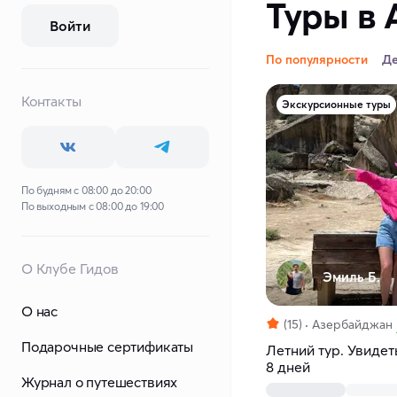
Туры в 
Войти
По популярности
Д
Контакты
Экскурсионные туры
По будням с 08:00 до 20:00
По выходным с 08:00 до 19:00
О Клубе Гидов
Эмиль Б.
О нас
(15)
Азербайджан
Подарочные сертификаты
Летний тур. Увидет
8 дней
Журнал о путешествиях