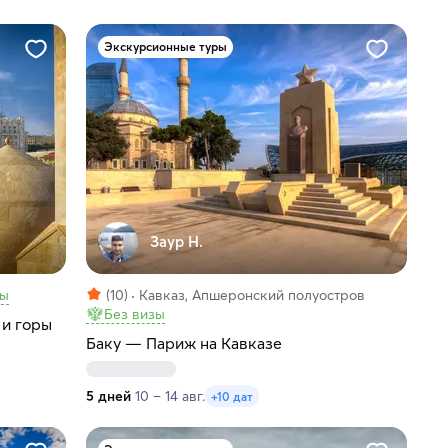
Экскурсионные туры
Заур Н.
зы
(10)
Кавказ, Апшеронский полуостров
Без визы
 и горы
Баку — Париж на Кавказе
5 дней
10 – 14 авг.
+10 дат