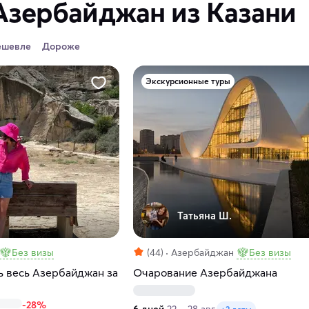
Азербайджан из Казани
ешевле
Дороже
Экскурсионные туры
Татьяна Ш.
Без визы
(44)
Азербайджан
Без визы
ь весь Азербайджан за
Очарование Азербайджана
-28%