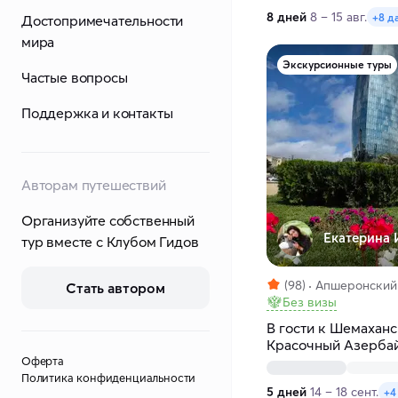
8 дней
8 – 15 авг.
+8 д
Достопримечательности
мира
Экскурсионные туры
Частые вопросы
Поддержка и контакты
Авторам путешествий
Организуйте собственный
Екатерина 
тур вместе с Клубом Гидов
(98)
Апшеронский 
Стать автором
Без визы
В гости к Шемаханс
Красочный Азерба
Оферта
Политика конфиденциальности
5 дней
14 – 18 сент.
+4